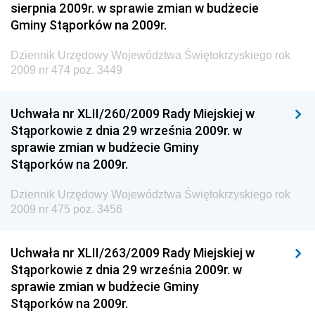
sierpnia 2009r. w sprawie zmian w budżecie
Dziennik Urzędowy Ministra Pracy i Polityki
Gminy Stąporków na 2009r.
Społecznej
Dziennik Urzędowy Ministra Transportu, Budownictwa
Dziennik Urzędowy Województwa Świętokrzyskiego rok
i Gospodarki Morskiej
2009 nr 474 poz. 3449
Dziennik Urzędowy Ministra Rozwoju i Technologii
Uchwała nr XLII/260/2009 Rady Miejskiej w
Dziennik Urzędowy Ministra Spraw Zagranicznych
Stąporkowie z dnia 29 września 2009r. w
Dziennik Urzędowy Centralnego Biura
sprawie zmian w budżecie Gminy
Antykorupcyjnego
Stąporków na 2009r.
Dziennik Urzędowy Agencji Bezpieczeństwa
Wewnętrznego
Dziennik Urzędowy Województwa Świętokrzyskiego rok
2009 nr 475 poz. 3456
Dziennik Urzędowy Urzędu Patentowego
Rzeczypospolitej Polskiej
Uchwała nr XLII/263/2009 Rady Miejskiej w
Dziennik Urzędowy Generalnej Dyrekcji Dróg
Stąporkowie z dnia 29 września 2009r. w
Krajowych i Autostrad
sprawie zmian w budżecie Gminy
Dziennik Urzędowy Ministra Środowiska
Stąporków na 2009r.