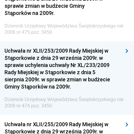
sprawie zmian w budżecie Gminy
Dziennik Urzędowy Naczelnego Dyrektora Archiwów
Stąporków na 2009r.
Państwowych
Dziennik Urzędowy Województwa Świętokrzyskiego rok
Dziennik Urzędowy Ministra Finansów, Inwestycji i
2009 nr 475 poz. 3459
Rozwoju
Dziennik Urzędowy Ministra Klimatu
Uchwała nr XLII/253/2009 Rady Miejskiej w
Dziennik Urzędowy Ministra Sportu
Stąporkowie z dnia 29 września 2009r. w
Dziennik Urzędowy Ministra Funduszy i Polityki
sprawie uchylenia uchwały Nr XL/233/2009
Regionalnej
Rady Miejskiej w Stąporkowie z dnia 5
sierpnia 2009r. w sprawie zmian w budżecie
Dziennik Urzędowy Ministra Aktywów Państwowych
Gminy Stąporków na 2009r.
Dziennik Urzędowy Ministra Zdrowia
Dziennik Urzędowy Województwa Świętokrzyskiego rok
Dziennik Urzędowy Ministra Środowiska i Głównego
2009 nr 474 poz. 3450
Inspektora Ochrony Środowiska
Dziennik Urzędowy Ministra Klimatu i Środowiska
Uchwała nr XLII/255/2009 Rady Miejskiej w
Dziennik Urzędowy Ministerstwa Kultury, Dziedzictwa
Stąporkowie z dnia 29 września 2009r. w