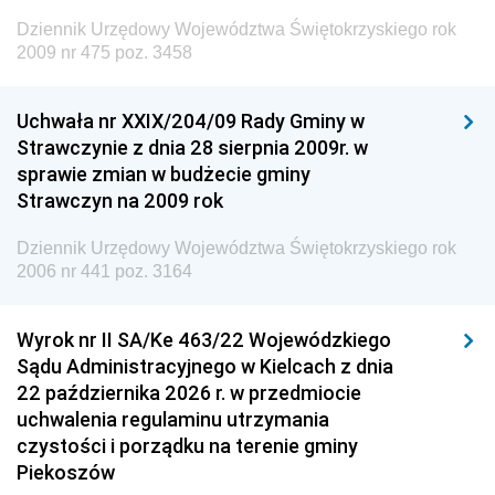
Dziennik Urzędowy Ministra Administracji i Cyfryzacji
Dziennik Urzędowy Województwa Świętokrzyskiego rok
Dziennik Urzędowy Ministra Edukacji
2009 nr 475 poz. 3458
Dziennik Urzędowy Ministra Nauki
Uchwała nr XXIX/204/09 Rady Gminy w
Dziennik Urzędowy Ministra Przemysłu
Strawczynie z dnia 28 sierpnia 2009r. w
Dziennik Urzędowy Ministra Finansów i Gospodarki
sprawie zmian w budżecie gminy
Strawczyn na 2009 rok
Dziennik Urzędowy Ministra do Spraw Unii
Europejskiej
Dziennik Urzędowy Województwa Świętokrzyskiego rok
Dziennik Urzędowy Agencji Wywiadu
2006 nr 441 poz. 3164
Wyrok nr II SA/Ke 463/22 Wojewódzkiego
Sądu Administracyjnego w Kielcach z dnia
22 października 2026 r. w przedmiocie
uchwalenia regulaminu utrzymania
czystości i porządku na terenie gminy
Piekoszów