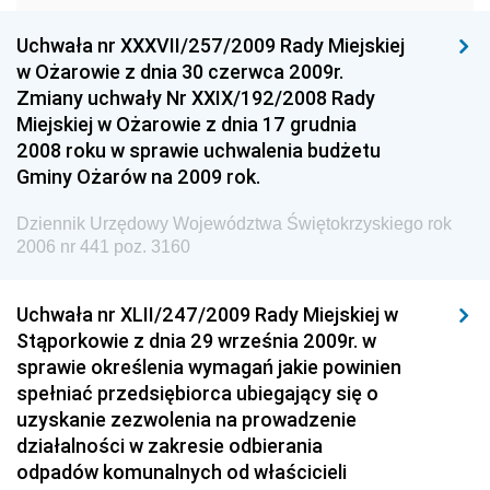
Dziennik Urzędowy Komendy Głównej Policji
Uchwała nr XXXVII/257/2009 Rady Miejskiej
Dziennik Urzędowy Ministra Gospodarki
w Ożarowie z dnia 30 czerwca 2009r.
Dziennik Urzędowy Urzędu Ochrony Konkurencji i
Zmiany uchwały Nr XXIX/192/2008 Rady
Konsumentów
Miejskiej w Ożarowie z dnia 17 grudnia
Dziennik Urzędowy Ministra Pracy i Polityki
2008 roku w sprawie uchwalenia budżetu
Społecznej
Gminy Ożarów na 2009 rok.
Dziennik Urzędowy Ministra Spraw Zagranicznych
Dziennik Urzędowy Województwa Świętokrzyskiego rok
Dziennik Urzędowy Urzędu Lotnictwa Cywilnego
2006 nr 441 poz. 3160
Dziennik Urzędowy Komisji Nadzoru Finansowego
Uchwała nr XLII/247/2009 Rady Miejskiej w
Dziennik Urzędowy Ministerstwa Hutnictwa i
Stąporkowie z dnia 29 września 2009r. w
Przemysłu Maszynowego
sprawie określenia wymagań jakie powinien
Dziennik Urzędowy Ministerstwa Zdrowia i Opieki
spełniać przedsiębiorca ubiegający się o
Społecznej
uzyskanie zezwolenia na prowadzenie
działalności w zakresie odbierania
Dziennik Urzędowy Ministerstwa Rolnictwa, Leśnictwa
odpadów komunalnych od właścicieli
i Gospodarki Żywnościowej