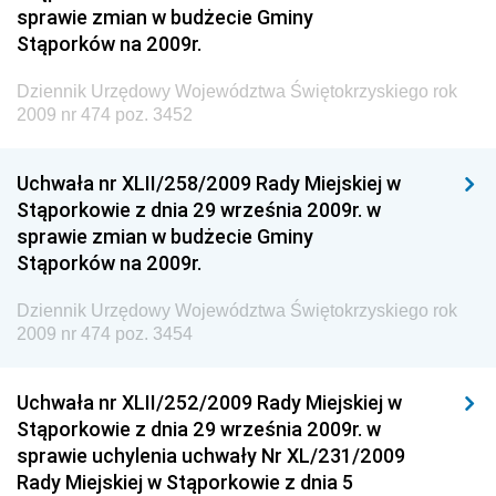
Narodowego i Sportu
sprawie zmian w budżecie Gminy
Stąporków na 2009r.
Dziennik Urzędowy Ministra Finansów, Funduszy i
Polityki Regionalnej
Dziennik Urzędowy Województwa Świętokrzyskiego rok
Dziennik Urzędowy Ministra Rozwoju, Pracy i
2009 nr 474 poz. 3452
Technologii
Dziennik Urzędowy Ministra Kultury, Dziedzictwa
Uchwała nr XLII/258/2009 Rady Miejskiej w
Narodowego i Sportu
Stąporkowie z dnia 29 września 2009r. w
sprawie zmian w budżecie Gminy
Dziennik Urzędowy Ministra Rodziny i Polityki
Stąporków na 2009r.
Społecznej
Dziennik Urzędowy Komendy Głównej Straży
Dziennik Urzędowy Województwa Świętokrzyskiego rok
Granicznej
2009 nr 474 poz. 3454
Dziennik Urzędowy Głównego Inspektoratu Transportu
Drogowego
Uchwała nr XLII/252/2009 Rady Miejskiej w
Stąporkowie z dnia 29 września 2009r. w
Dziennik Urzędowy Narodowego Banku Polskiego
sprawie uchylenia uchwały Nr XL/231/2009
Dziennik Urzędowy Komendy Głównej Policji
Rady Miejskiej w Stąporkowie z dnia 5