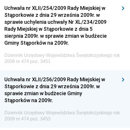
Dziennik Urzędowy Generalnej Dyrekcji Ochrony
Uchwała nr XLII/254/2009 Rady Miejskiej w
Środowiska
Stąporkowie z dnia 29 września 2009r. w
Dziennik Urzędowy Ministerstwa Administracji,
sprawie uchylenia uchwały Nr XL/234/2009
Gospodarki Terenowej i Ochrony Środowiska
Rady Miejskiej w Stąporkowie z dnia 5
sierpnia 2009r. w sprawie zmian w budżecie
Dziennik Urzędowy Ministerstwa Administracji i
Gminy Stąporków na 2009r.
Gospodarki Przestrzennej
Dziennik Urzędowy Unii Europejskiej, L
Dziennik Urzędowy Województwa Świętokrzyskiego rok
2009 nr 474 poz. 3451
Dziennik Urzędowy Ministerstwa Komunikacji
Dziennik Urzędowy Ministerstwa Przemysłu
Uchwała nr XLII/256/2009 Rady Miejskiej w
Chemicznego i Lekkiego
Stąporkowie z dnia 29 września 2009r. w
Dziennik Urzędowy Ministerstwa Rolnictwa i
sprawie zmian w budżecie Gminy
Gospodarki Żywnościowej
Stąporków na 2009r.
Dziennik Urzędowy Ministra Rodziny, Pracy i Polityki
Społecznej
Dziennik Urzędowy Województwa Świętokrzyskiego rok
2009 nr 474 poz. 3453
Dziennik Urzędowy Ministra Cyfryzacji