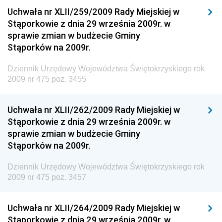
Dziennik Urzędowy Ministra Rozwoju
Uchwała nr XLII/259/2009 Rady Miejskiej w
Dziennik Urzędowy Ministra Infrastruktury i
Stąporkowie z dnia 29 września 2009r. w
Budownictwa
sprawie zmian w budżecie Gminy
Stąporków na 2009r.
Dziennik Urzędowy Ministra Gospodarki Morskiej i
Żeglugi Śródlądowej
Dziennik Urzędowy Województwa Świętokrzyskiego rok
Dziennik Urzędowy Ministra Energii
2009 nr 475 poz. 3455
Dziennik Urzędowy Ministra Finansów
Uchwała nr XLII/262/2009 Rady Miejskiej w
Dziennik Urzędowy Ministra Sprawiedliwości
Stąporkowie z dnia 29 września 2009r. w
Dziennik Urzędowy Ministra Rozwoju i Finansów
sprawie zmian w budżecie Gminy
Stąporków na 2009r.
Dziennik Urzędowy Wyższego Urzędu Górniczego
Dziennik Urzędowy Prezesa Urzędu Transportu
Dziennik Urzędowy Województwa Świętokrzyskiego rok
Kolejowego
2009 nr 475 poz. 3457
Dziennik Urzędowy Ministra Przedsiębiorczości i
Technologii
Uchwała nr XLII/264/2009 Rady Miejskiej w
Stąporkowie z dnia 29 września 2009r. w
Dziennik Urzędowy Ministra Inwestycji i Rozwoju