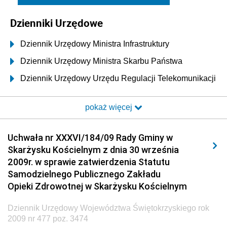
Dzienniki Urzędowe
Dziennik Urzędowy Ministra Infrastruktury
Dziennik Urzędowy Ministra Skarbu Państwa
Dziennik Urzędowy Urzędu Regulacji Telekomunikacji
i Poczty
pokaż więcej
Dziennik Urzędowy Ministra Transportu i Budownictwa
Dziennik Urzędowy Urzędu Komunikacji
Uchwała nr XXXVI/184/09 Rady Gminy w
Elektronicznej
Skarżysku Kościelnym z dnia 30 września
Dziennik Urzędowy Ministra Spraw Wewnętrznych i
2009r. w sprawie zatwierdzenia Statutu
Administracji
Samodzielnego Publicznego Zakładu
Dziennik Urzędowy Ministra Transportu
Opieki Zdrowotnej w Skarżysku Kościelnym
Dziennik Urzędowy Ministra Budownictwa
Dziennik Urzędowy Województwa Świętokrzyskiego rok
Dziennik Urzędowy Ministra Nauki i Szkolnictwa
2009 nr 477 poz. 3474