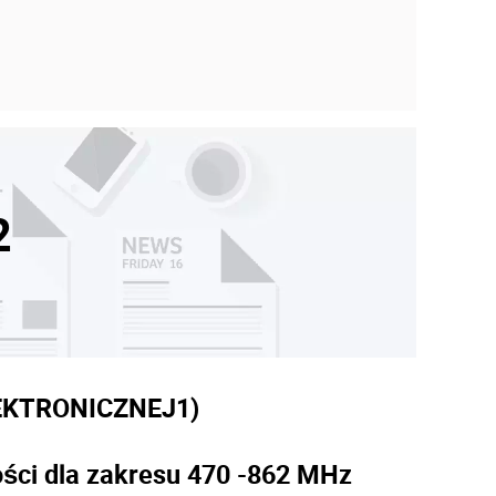
2
EKTRONICZNEJ
1)
ości dla zakresu 470 -862 MHz