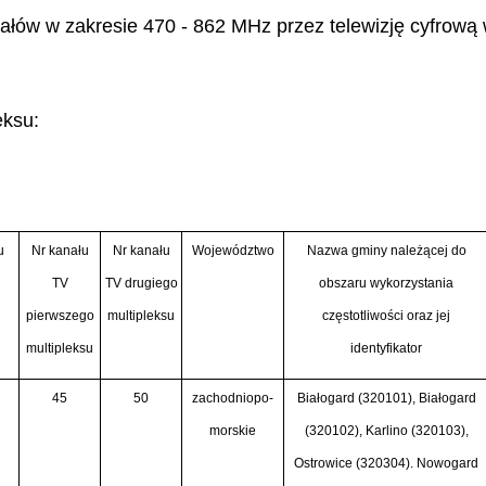
anałów w zakresie 470 - 862 MHz przez telewizję cyfrow
eksu:
u
Nr kanału
Nr kanału
Województwo
Nazwa gminy należącej do
TV
TV drugiego
obszaru wykorzystania
pierwszego
multipleksu
częstotliwości oraz jej
multipleksu
identyfikator
45
50
zachodniopo-
Białogard (320101), Białogard
morskie
(320102), Karlino (320103),
Ostrowice (320304). Nowogard