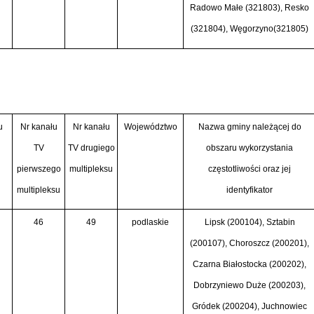
Radowo Małe (321803), Resko
(321804), Węgorzyno(321805)
u
Nr kanału
Nr kanału
Województwo
Nazwa gminy należącej do
TV
TV drugiego
obszaru wykorzystania
pierwszego
multipleksu
częstotliwości oraz jej
multipleksu
identyfikator
46
49
podlaskie
Lipsk (200104), Sztabin
(200107), Choroszcz (200201),
Czarna Białostocka (200202),
Dobrzyniewo Duże (200203),
Gródek (200204), Juchnowiec