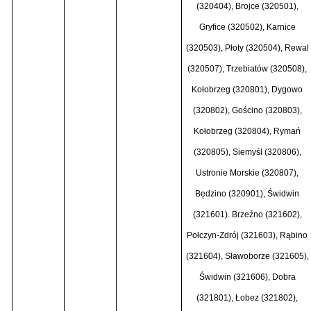
(320404), Brojce (320501),
Gryfice (320502), Karnice
(320503), Płoty (320504), Rewal
(320507), Trzebiatów (320508),
Kołobrzeg (320801), Dygowo
(320802), Gościno (320803),
Kołobrzeg (320804), Rymań
(320805), Siemyśl (320806),
Ustronie Morskie (320807),
Będzino (320901), Świdwin
(321601). Brzeźno (321602),
Połczyn-Zdrój (321603), Rąbino
(321604), Sławoborze (321605),
Świdwin (321606), Dobra
(321801), Łobez (321802),