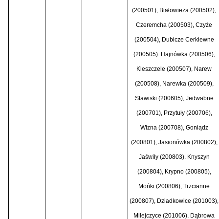
(200501), Białowieża (200502),
Czeremcha (200503), Czyże
(200504), Dubicze Cerkiewne
(200505). Hajnówka (200506),
Kleszczele (200507), Narew
(200508), Narewka (200509),
Stawiski (200605), Jedwabne
(200701), Przytuły (200706),
Wizna (200708), Goniądz
(200801), Jasionówka (200802),
Jaświły (200803). Knyszyn
(200804), Krypno (200805),
Mońki (200806), Trzcianne
(200807), Dziadkowice (201003),
Milejczyce (201006), Dąbrowa