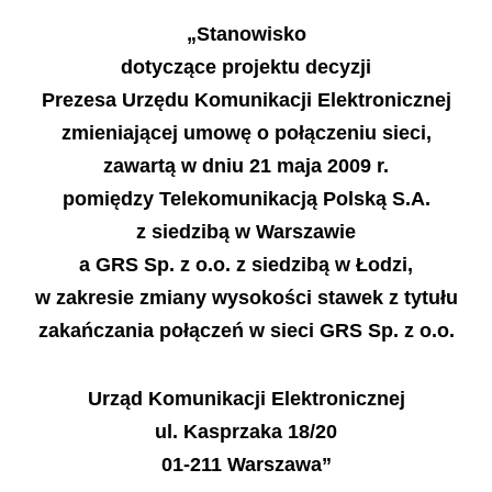
„
Stanowisko
dotycz
ą
ce projektu decyzji
Prezesa Urz
ę
du Komunikacji Elektronicznej
zmieniaj
ą
cej umow
ę
o po
łą
czeniu sieci,
zawart
ą
w dniu 21 maja 2009 r.
pomi
ę
dzy Telekomunikacj
ą
Polsk
ą
S.A.
z siedzib
ą
w Warszawie
a GRS Sp. z o.o. z siedzib
ą
w
Ł
odzi,
w zakresie zmiany wysoko
ś
ci stawek z tytu
ł
u
zaka
ń
czania po
łą
cze
ń
w sieci GRS Sp. z o.o.
Urz
ą
d Komunikacji Elektronicznej
ul. Kasprzaka 18/20
01-211 Warszawa”