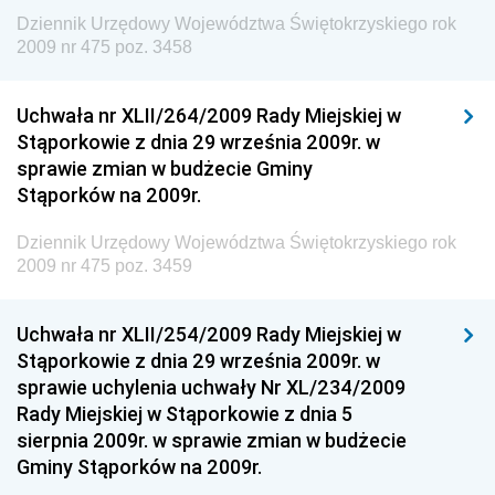
Dziennik Urzędowy Województwa Świętokrzyskiego rok
Dziennik Urzędowy Unii Europejskiej, L
2009 nr 475 poz. 3458
Dziennik Urzędowy Ministerstwa Komunikacji
Dziennik Urzędowy Ministerstwa Przemysłu
Uchwała nr XLII/264/2009 Rady Miejskiej w
Chemicznego i Lekkiego
Stąporkowie z dnia 29 września 2009r. w
sprawie zmian w budżecie Gminy
Dziennik Urzędowy Ministerstwa Rolnictwa i
Stąporków na 2009r.
Gospodarki Żywnościowej
Dziennik Urzędowy Ministra Rodziny, Pracy i Polityki
Dziennik Urzędowy Województwa Świętokrzyskiego rok
Społecznej
2009 nr 475 poz. 3459
Dziennik Urzędowy Ministra Cyfryzacji
Uchwała nr XLII/254/2009 Rady Miejskiej w
Dziennik Urzędowy Ministra Rozwoju
Stąporkowie z dnia 29 września 2009r. w
Dziennik Urzędowy Ministra Infrastruktury i
sprawie uchylenia uchwały Nr XL/234/2009
Budownictwa
Rady Miejskiej w Stąporkowie z dnia 5
sierpnia 2009r. w sprawie zmian w budżecie
Dziennik Urzędowy Ministra Gospodarki Morskiej i
Gminy Stąporków na 2009r.
Żeglugi Śródlądowej