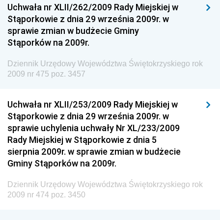
Dziennik Urzędowy Ministra Kultury, Dziedzictwa
Uchwała nr XLII/262/2009 Rady Miejskiej w
Narodowego i Sportu
Stąporkowie z dnia 29 września 2009r. w
sprawie zmian w budżecie Gminy
Dziennik Urzędowy Ministra Rodziny i Polityki
Stąporków na 2009r.
Społecznej
Dziennik Urzędowy Komendy Głównej Straży
Dziennik Urzędowy Województwa Świętokrzyskiego rok
Granicznej
2009 nr 475 poz. 3457
Dziennik Urzędowy Głównego Inspektoratu Transportu
Drogowego
Uchwała nr XLII/253/2009 Rady Miejskiej w
Stąporkowie z dnia 29 września 2009r. w
Dziennik Urzędowy Narodowego Banku Polskiego
sprawie uchylenia uchwały Nr XL/233/2009
Dziennik Urzędowy Komendy Głównej Policji
Rady Miejskiej w Stąporkowie z dnia 5
sierpnia 2009r. w sprawie zmian w budżecie
Dziennik Urzędowy Ministra Pracy i Polityki
Gminy Stąporków na 2009r.
Społecznej
Dziennik Urzędowy Ministra Transportu, Budownictwa
Dziennik Urzędowy Województwa Świętokrzyskiego rok
i Gospodarki Morskiej
2009 nr 474 poz. 3450
Dziennik Urzędowy Ministra Rozwoju i Technologii