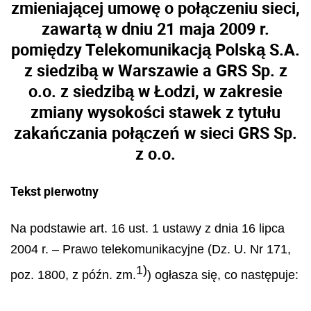
zmieniającej umowę o połączeniu sieci,
zawartą w dniu 21 maja 2009 r.
pomiędzy Telekomunikacją Polską S.A.
z siedzibą w Warszawie a GRS Sp. z
o.o. z siedzibą w Łodzi, w zakresie
zmiany wysokości stawek z tytułu
zakańczania połączeń w sieci GRS Sp.
z o.o.
Tekst pierwotny
Na podstawie art. 16 ust. 1 ustawy z dnia 16 lipca
2004 r. – Prawo telekomunikacyjne (Dz. U. Nr 171,
1)
poz. 1800, z p
óź
n. zm.
) ogłasza si
ę
, co nast
ę
puje: