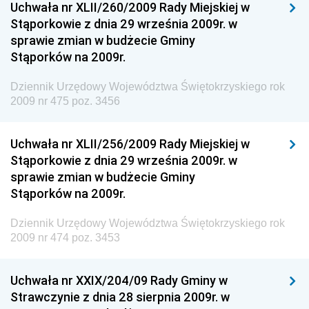
Uchwała nr XLII/260/2009 Rady Miejskiej w
Dziennik Urzędowy Ministra Spraw Zagranicznych
Stąporkowie z dnia 29 września 2009r. w
Dziennik Urzędowy Centralnego Biura
sprawie zmian w budżecie Gminy
Antykorupcyjnego
Stąporków na 2009r.
Dziennik Urzędowy Agencji Bezpieczeństwa
Wewnętrznego
Dziennik Urzędowy Województwa Świętokrzyskiego rok
2009 nr 475 poz. 3456
Dziennik Urzędowy Urzędu Patentowego
Rzeczypospolitej Polskiej
Uchwała nr XLII/256/2009 Rady Miejskiej w
Dziennik Urzędowy Generalnej Dyrekcji Dróg
Stąporkowie z dnia 29 września 2009r. w
Krajowych i Autostrad
sprawie zmian w budżecie Gminy
Dziennik Urzędowy Ministra Środowiska
Stąporków na 2009r.
Dziennik Urzędowy Ministra Administracji i Cyfryzacji
Dziennik Urzędowy Województwa Świętokrzyskiego rok
Dziennik Urzędowy Ministra Edukacji
2009 nr 474 poz. 3453
Dziennik Urzędowy Ministra Nauki
Uchwała nr XXIX/204/09 Rady Gminy w
Dziennik Urzędowy Ministra Przemysłu
Strawczynie z dnia 28 sierpnia 2009r. w
Dziennik Urzędowy Ministra Finansów i Gospodarki