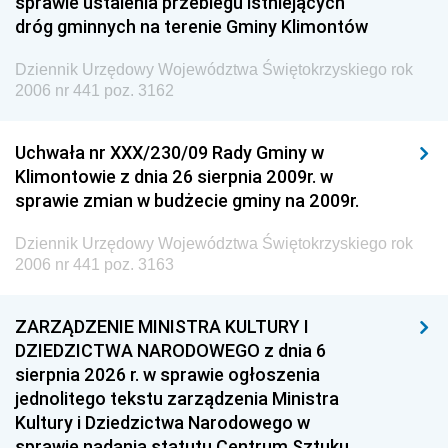
sprawie ustalenia przebiegu istniejących
dróg gminnych na terenie Gminy Klimontów
Dziennik Urzędowy Województwa Świętokrzyskiego rok
2006 nr 441 poz. 3162
Uchwała nr XXX/230/09 Rady Gminy w
Klimontowie z dnia 26 sierpnia 2009r. w
sprawie zmian w budżecie gminy na 2009r.
Dziennik Urzędowy Województwa Świętokrzyskiego rok
2006 nr 441 poz. 3163
ZARZĄDZENIE MINISTRA KULTURY I
DZIEDZICTWA NARODOWEGO z dnia 6
sierpnia 2026 r. w sprawie ogłoszenia
jednolitego tekstu zarządzenia Ministra
Kultury i Dziedzictwa Narodowego w
sprawie nadania statutu Centrum Sztuku