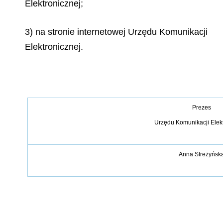
Elektronicznej;
3) na stronie internetowej Urzędu Komunikacji
Elektronicznej.
Prezes
Urz
ę
du Komunikacji Elek
Anna Stre
ż
y
ń
sk