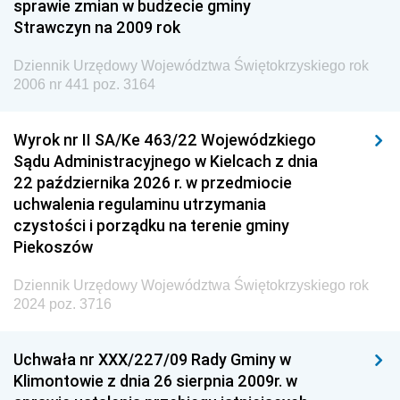
sprawie zmian w budżecie gminy
Strawczyn na 2009 rok
Dziennik Urzędowy Ministra do Spraw Unii
Europejskiej
Dziennik Urzędowy Województwa Świętokrzyskiego rok
Dziennik Urzędowy Agencji Wywiadu
2006 nr 441 poz. 3164
Wyrok nr II SA/Ke 463/22 Wojewódzkiego
Sądu Administracyjnego w Kielcach z dnia
22 października 2026 r. w przedmiocie
uchwalenia regulaminu utrzymania
czystości i porządku na terenie gminy
Piekoszów
Dziennik Urzędowy Województwa Świętokrzyskiego rok
2024 poz. 3716
Uchwała nr XXX/227/09 Rady Gminy w
Klimontowie z dnia 26 sierpnia 2009r. w