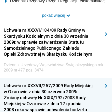
Dziennik Urzędowy Urzędu Regulacji Telekomunikacji
i Poczty
pokaż więcej
Dziennik Urzędowy Ministra Transportu i Budownictwa
Dziennik Urzędowy Urzędu Komunikacji
Uchwała nr XXXVI/184/09 Rady Gminy w
Elektronicznej
Skarżysku Kościelnym z dnia 30 września
Dziennik Urzędowy Ministra Spraw Wewnętrznych i
2009r. w sprawie zatwierdzenia Statutu
Administracji
Samodzielnego Publicznego Zakładu
Dziennik Urzędowy Ministra Transportu
Opieki Zdrowotnej w Skarżysku Kościelnym
Dziennik Urzędowy Ministra Budownictwa
Dziennik Urzędowy Województwa Świętokrzyskiego rok
Dziennik Urzędowy Ministra Nauki i Szkolnictwa
2009 nr 477 poz. 3474
Wyższego
Dziennik Urzędowy Głównego Urzędu Miar
Uchwała nr XXXVII/257/2009 Rady Miejskiej
w Ożarowie z dnia 30 czerwca 2009r.
Dziennik Urzędowy Ministra Rolnictwa i Rozwoju Wsi
Zmiany uchwały Nr XXIX/192/2008 Rady
Dziennik Urzędowy Ministra Edukacji Narodowej i
Miejskiej w Ożarowie z dnia 17 grudnia
Sportu
2008 roku w sprawie uchwalenia budżetu