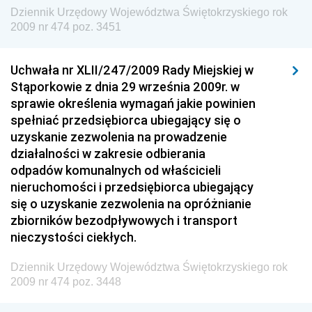
Dziennik Urzędowy Ministra Energii
Dziennik Urzędowy Województwa Świętokrzyskiego rok
2009 nr 474 poz. 3451
Dziennik Urzędowy Ministra Finansów
Dziennik Urzędowy Ministra Sprawiedliwości
Uchwała nr XLII/247/2009 Rady Miejskiej w
Dziennik Urzędowy Ministra Rozwoju i Finansów
Stąporkowie z dnia 29 września 2009r. w
Dziennik Urzędowy Wyższego Urzędu Górniczego
sprawie określenia wymagań jakie powinien
spełniać przedsiębiorca ubiegający się o
Dziennik Urzędowy Prezesa Urzędu Transportu
uzyskanie zezwolenia na prowadzenie
Kolejowego
działalności w zakresie odbierania
Dziennik Urzędowy Ministra Przedsiębiorczości i
odpadów komunalnych od właścicieli
Technologii
nieruchomości i przedsiębiorca ubiegający
się o uzyskanie zezwolenia na opróżnianie
Dziennik Urzędowy Ministra Inwestycji i Rozwoju
zbiorników bezodpływowych i transport
Dziennik Urzędowy Naczelnego Dyrektora Archiwów
nieczystości ciekłych.
Państwowych
Dziennik Urzędowy Województwa Świętokrzyskiego rok
Dziennik Urzędowy Ministra Finansów, Inwestycji i
2009 nr 474 poz. 3448
Rozwoju
Dziennik Urzędowy Ministra Klimatu