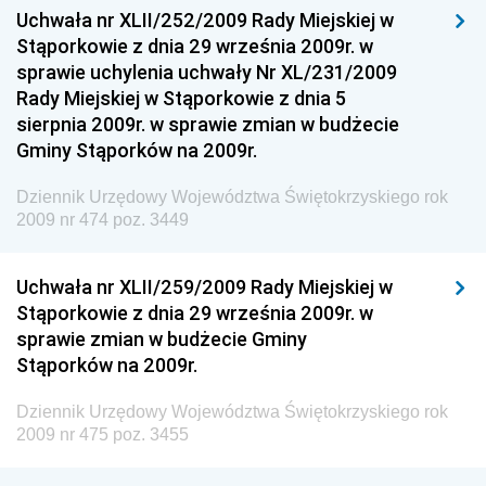
Uchwała nr XLII/252/2009 Rady Miejskiej w
Dziennik Urzędowy Ministra Sportu
Stąporkowie z dnia 29 września 2009r. w
Dziennik Urzędowy Ministra Funduszy i Polityki
sprawie uchylenia uchwały Nr XL/231/2009
Regionalnej
Rady Miejskiej w Stąporkowie z dnia 5
sierpnia 2009r. w sprawie zmian w budżecie
Dziennik Urzędowy Ministra Aktywów Państwowych
Gminy Stąporków na 2009r.
Dziennik Urzędowy Ministra Zdrowia
Dziennik Urzędowy Województwa Świętokrzyskiego rok
Dziennik Urzędowy Ministra Środowiska i Głównego
2009 nr 474 poz. 3449
Inspektora Ochrony Środowiska
Dziennik Urzędowy Ministra Klimatu i Środowiska
Uchwała nr XLII/259/2009 Rady Miejskiej w
Dziennik Urzędowy Ministerstwa Kultury, Dziedzictwa
Stąporkowie z dnia 29 września 2009r. w
Narodowego i Sportu
sprawie zmian w budżecie Gminy
Stąporków na 2009r.
Dziennik Urzędowy Ministra Finansów, Funduszy i
Polityki Regionalnej
Dziennik Urzędowy Województwa Świętokrzyskiego rok
Dziennik Urzędowy Ministra Rozwoju, Pracy i
2009 nr 475 poz. 3455
Technologii