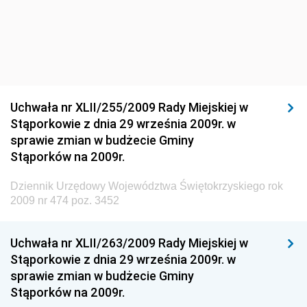
Środowiska
Dziennik Urzędowy Ministra Środowiska
Dziennik Urzędowy Ministra Sportu i Turystyki
Dziennik Urzędowy Ministra Rozwoju Regionalnego
Dziennik Urzędowy Ministra Budownictwa i Przemysłu
Uchwała nr XLII/255/2009 Rady Miejskiej w
Materiałów Budowlanych
Stąporkowie z dnia 29 września 2009r. w
sprawie zmian w budżecie Gminy
Dziennik Urzędowy Ministra Infrastruktury i Rozwoju
Stąporków na 2009r.
Dziennik Urzędowy Głównego Inspektoratu Ochrony
Środowiska
Dziennik Urzędowy Województwa Świętokrzyskiego rok
2009 nr 474 poz. 3452
Dziennik Urzędowy Generalnej Dyrekcji Ochrony
Środowiska
Uchwała nr XLII/263/2009 Rady Miejskiej w
Dziennik Urzędowy Ministerstwa Administracji,
Stąporkowie z dnia 29 września 2009r. w
Gospodarki Terenowej i Ochrony Środowiska
sprawie zmian w budżecie Gminy
Dziennik Urzędowy Ministerstwa Administracji i
Stąporków na 2009r.
Gospodarki Przestrzennej