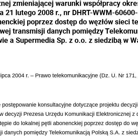
znej zmieniającej warunki współpracy okre
nia 21 lutego 2008 r., nr DHRT-WWM-60600
onenckiej poprzez dostęp do węzłów sieci 
ej transmisji danych pomiędzy Telekomuni
e a Supermedia Sp. z o.o. z siedzibą w 
 lipca 2004 r. – Prawo telekomunikacyjne (Dz. U. Nr 171,
ię postępowanie konsultacyjne dotyczące projektu decyzj
 w decyzji Prezesa Urzędu Komunikacji Elektronicznej z
pie do lokalnej pętli abonenckiej poprzez dostęp do wę
i danych pomiędzy Telekomunikacją Polską S.A. z siedz