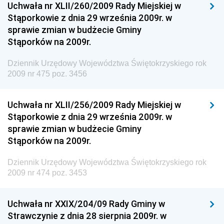
Uchwała nr XLII/260/2009 Rady Miejskiej w
Dziennik Urzędowy Ministra Spraw Zagranicznych
Stąporkowie z dnia 29 września 2009r. w
Dziennik Urzędowy Centralnego Biura
sprawie zmian w budżecie Gminy
Antykorupcyjnego
Stąporków na 2009r.
Dziennik Urzędowy Agencji Bezpieczeństwa
Wewnętrznego
Dziennik Urzędowy Województwa Świętokrzyskiego rok
2009 nr 475 poz. 3456
Dziennik Urzędowy Urzędu Patentowego
Rzeczypospolitej Polskiej
Uchwała nr XLII/256/2009 Rady Miejskiej w
Dziennik Urzędowy Generalnej Dyrekcji Dróg
Stąporkowie z dnia 29 września 2009r. w
Krajowych i Autostrad
sprawie zmian w budżecie Gminy
Dziennik Urzędowy Ministra Środowiska
Stąporków na 2009r.
Dziennik Urzędowy Ministra Administracji i Cyfryzacji
Dziennik Urzędowy Województwa Świętokrzyskiego rok
Dziennik Urzędowy Ministra Edukacji
2009 nr 474 poz. 3453
Dziennik Urzędowy Ministra Nauki
Uchwała nr XXIX/204/09 Rady Gminy w
Dziennik Urzędowy Ministra Przemysłu
Strawczynie z dnia 28 sierpnia 2009r. w
Dziennik Urzędowy Ministra Finansów i Gospodarki