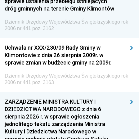
sprawie ustalenia przebiegu istniejących
dróg gminnych na terenie Gminy Klimontów
Dziennik Urzędowy Województwa Świętokrzyskiego rok
2006 nr 441 poz. 3162
Uchwała nr XXX/230/09 Rady Gminy w
Klimontowie z dnia 26 sierpnia 2009r. w
sprawie zmian w budżecie gminy na 2009r.
Dziennik Urzędowy Województwa Świętokrzyskiego rok
2006 nr 441 poz. 3163
ZARZĄDZENIE MINISTRA KULTURY I
DZIEDZICTWA NARODOWEGO z dnia 6
sierpnia 2026 r. w sprawie ogłoszenia
jednolitego tekstu zarządzenia Ministra
Kultury i Dziedzictwa Narodowego w
sprawie nadania statutu Centrum Sztuku