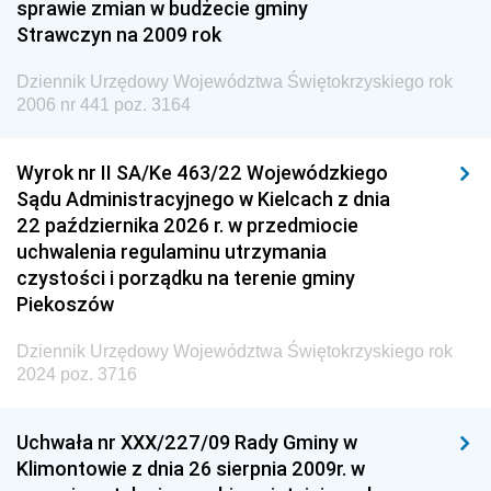
sprawie zmian w budżecie gminy
Strawczyn na 2009 rok
Dziennik Urzędowy Ministra do Spraw Unii
Europejskiej
Dziennik Urzędowy Województwa Świętokrzyskiego rok
Dziennik Urzędowy Agencji Wywiadu
2006 nr 441 poz. 3164
Wyrok nr II SA/Ke 463/22 Wojewódzkiego
Sądu Administracyjnego w Kielcach z dnia
22 października 2026 r. w przedmiocie
uchwalenia regulaminu utrzymania
czystości i porządku na terenie gminy
Piekoszów
Dziennik Urzędowy Województwa Świętokrzyskiego rok
2024 poz. 3716
Uchwała nr XXX/227/09 Rady Gminy w
Klimontowie z dnia 26 sierpnia 2009r. w