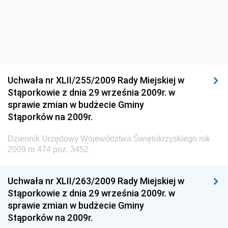
Środowiska
Dziennik Urzędowy Ministra Środowiska
Dziennik Urzędowy Ministra Sportu i Turystyki
Dziennik Urzędowy Ministra Rozwoju Regionalnego
Dziennik Urzędowy Ministra Budownictwa i Przemysłu
Uchwała nr XLII/255/2009 Rady Miejskiej w
Materiałów Budowlanych
Stąporkowie z dnia 29 września 2009r. w
sprawie zmian w budżecie Gminy
Dziennik Urzędowy Ministra Infrastruktury i Rozwoju
Stąporków na 2009r.
Dziennik Urzędowy Głównego Inspektoratu Ochrony
Środowiska
Dziennik Urzędowy Województwa Świętokrzyskiego rok
2009 nr 474 poz. 3452
Dziennik Urzędowy Generalnej Dyrekcji Ochrony
Środowiska
Uchwała nr XLII/263/2009 Rady Miejskiej w
Dziennik Urzędowy Ministerstwa Administracji,
Stąporkowie z dnia 29 września 2009r. w
Gospodarki Terenowej i Ochrony Środowiska
sprawie zmian w budżecie Gminy
Dziennik Urzędowy Ministerstwa Administracji i
Stąporków na 2009r.
Gospodarki Przestrzennej