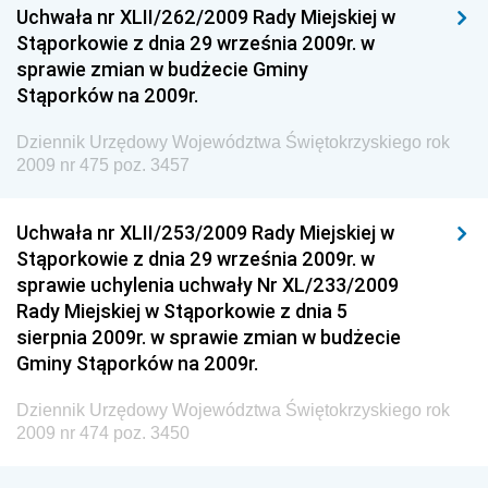
Dziennik Urzędowy Ministra Kultury, Dziedzictwa
Uchwała nr XLII/262/2009 Rady Miejskiej w
Narodowego i Sportu
Stąporkowie z dnia 29 września 2009r. w
sprawie zmian w budżecie Gminy
Dziennik Urzędowy Ministra Rodziny i Polityki
Stąporków na 2009r.
Społecznej
Dziennik Urzędowy Komendy Głównej Straży
Dziennik Urzędowy Województwa Świętokrzyskiego rok
Granicznej
2009 nr 475 poz. 3457
Dziennik Urzędowy Głównego Inspektoratu Transportu
Drogowego
Uchwała nr XLII/253/2009 Rady Miejskiej w
Stąporkowie z dnia 29 września 2009r. w
Dziennik Urzędowy Narodowego Banku Polskiego
sprawie uchylenia uchwały Nr XL/233/2009
Dziennik Urzędowy Komendy Głównej Policji
Rady Miejskiej w Stąporkowie z dnia 5
sierpnia 2009r. w sprawie zmian w budżecie
Dziennik Urzędowy Ministra Pracy i Polityki
Gminy Stąporków na 2009r.
Społecznej
Dziennik Urzędowy Ministra Transportu, Budownictwa
Dziennik Urzędowy Województwa Świętokrzyskiego rok
i Gospodarki Morskiej
2009 nr 474 poz. 3450
Dziennik Urzędowy Ministra Rozwoju i Technologii