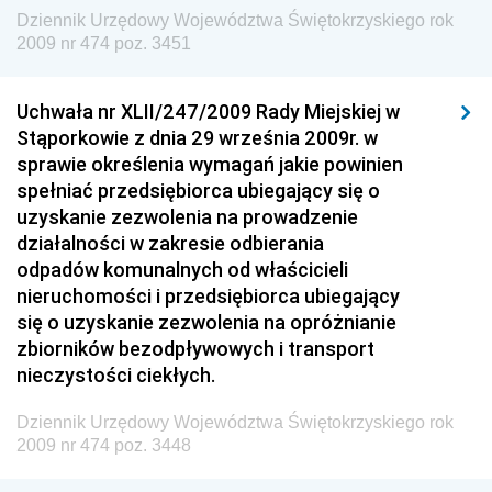
Dziennik Urzędowy Ministra Energii
Dziennik Urzędowy Województwa Świętokrzyskiego rok
2009 nr 474 poz. 3451
Dziennik Urzędowy Ministra Finansów
Dziennik Urzędowy Ministra Sprawiedliwości
Uchwała nr XLII/247/2009 Rady Miejskiej w
Dziennik Urzędowy Ministra Rozwoju i Finansów
Stąporkowie z dnia 29 września 2009r. w
Dziennik Urzędowy Wyższego Urzędu Górniczego
sprawie określenia wymagań jakie powinien
spełniać przedsiębiorca ubiegający się o
Dziennik Urzędowy Prezesa Urzędu Transportu
uzyskanie zezwolenia na prowadzenie
Kolejowego
działalności w zakresie odbierania
Dziennik Urzędowy Ministra Przedsiębiorczości i
odpadów komunalnych od właścicieli
Technologii
nieruchomości i przedsiębiorca ubiegający
się o uzyskanie zezwolenia na opróżnianie
Dziennik Urzędowy Ministra Inwestycji i Rozwoju
zbiorników bezodpływowych i transport
Dziennik Urzędowy Naczelnego Dyrektora Archiwów
nieczystości ciekłych.
Państwowych
Dziennik Urzędowy Województwa Świętokrzyskiego rok
Dziennik Urzędowy Ministra Finansów, Inwestycji i
2009 nr 474 poz. 3448
Rozwoju
Dziennik Urzędowy Ministra Klimatu