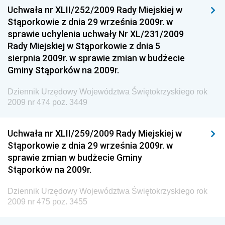
Uchwała nr XLII/252/2009 Rady Miejskiej w
Dziennik Urzędowy Ministra Sportu
Stąporkowie z dnia 29 września 2009r. w
Dziennik Urzędowy Ministra Funduszy i Polityki
sprawie uchylenia uchwały Nr XL/231/2009
Regionalnej
Rady Miejskiej w Stąporkowie z dnia 5
sierpnia 2009r. w sprawie zmian w budżecie
Dziennik Urzędowy Ministra Aktywów Państwowych
Gminy Stąporków na 2009r.
Dziennik Urzędowy Ministra Zdrowia
Dziennik Urzędowy Województwa Świętokrzyskiego rok
Dziennik Urzędowy Ministra Środowiska i Głównego
2009 nr 474 poz. 3449
Inspektora Ochrony Środowiska
Dziennik Urzędowy Ministra Klimatu i Środowiska
Uchwała nr XLII/259/2009 Rady Miejskiej w
Dziennik Urzędowy Ministerstwa Kultury, Dziedzictwa
Stąporkowie z dnia 29 września 2009r. w
Narodowego i Sportu
sprawie zmian w budżecie Gminy
Stąporków na 2009r.
Dziennik Urzędowy Ministra Finansów, Funduszy i
Polityki Regionalnej
Dziennik Urzędowy Województwa Świętokrzyskiego rok
Dziennik Urzędowy Ministra Rozwoju, Pracy i
2009 nr 475 poz. 3455
Technologii