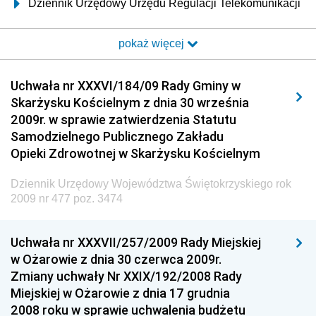
Dziennik Urzędowy Urzędu Regulacji Telekomunikacji
i Poczty
pokaż więcej
Dziennik Urzędowy Ministra Transportu i Budownictwa
Dziennik Urzędowy Urzędu Komunikacji
Uchwała nr XXXVI/184/09 Rady Gminy w
Elektronicznej
Skarżysku Kościelnym z dnia 30 września
Dziennik Urzędowy Ministra Spraw Wewnętrznych i
2009r. w sprawie zatwierdzenia Statutu
Administracji
Samodzielnego Publicznego Zakładu
Dziennik Urzędowy Ministra Transportu
Opieki Zdrowotnej w Skarżysku Kościelnym
Dziennik Urzędowy Ministra Budownictwa
Dziennik Urzędowy Województwa Świętokrzyskiego rok
Dziennik Urzędowy Ministra Nauki i Szkolnictwa
2009 nr 477 poz. 3474
Wyższego
Dziennik Urzędowy Głównego Urzędu Miar
Uchwała nr XXXVII/257/2009 Rady Miejskiej
w Ożarowie z dnia 30 czerwca 2009r.
Dziennik Urzędowy Ministra Rolnictwa i Rozwoju Wsi
Zmiany uchwały Nr XXIX/192/2008 Rady
Dziennik Urzędowy Ministra Edukacji Narodowej i
Miejskiej w Ożarowie z dnia 17 grudnia
Sportu
2008 roku w sprawie uchwalenia budżetu