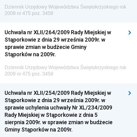
Dziennik Urzędowy Województwa Świętokrzyskiego rok
Dziennik Urzędowy Unii Europejskiej, L
2009 nr 475 poz. 3458
Dziennik Urzędowy Ministerstwa Komunikacji
Dziennik Urzędowy Ministerstwa Przemysłu
Uchwała nr XLII/264/2009 Rady Miejskiej w
Chemicznego i Lekkiego
Stąporkowie z dnia 29 września 2009r. w
sprawie zmian w budżecie Gminy
Dziennik Urzędowy Ministerstwa Rolnictwa i
Stąporków na 2009r.
Gospodarki Żywnościowej
Dziennik Urzędowy Ministra Rodziny, Pracy i Polityki
Dziennik Urzędowy Województwa Świętokrzyskiego rok
Społecznej
2009 nr 475 poz. 3459
Dziennik Urzędowy Ministra Cyfryzacji
Uchwała nr XLII/254/2009 Rady Miejskiej w
Dziennik Urzędowy Ministra Rozwoju
Stąporkowie z dnia 29 września 2009r. w
Dziennik Urzędowy Ministra Infrastruktury i
sprawie uchylenia uchwały Nr XL/234/2009
Budownictwa
Rady Miejskiej w Stąporkowie z dnia 5
sierpnia 2009r. w sprawie zmian w budżecie
Dziennik Urzędowy Ministra Gospodarki Morskiej i
Gminy Stąporków na 2009r.
Żeglugi Śródlądowej