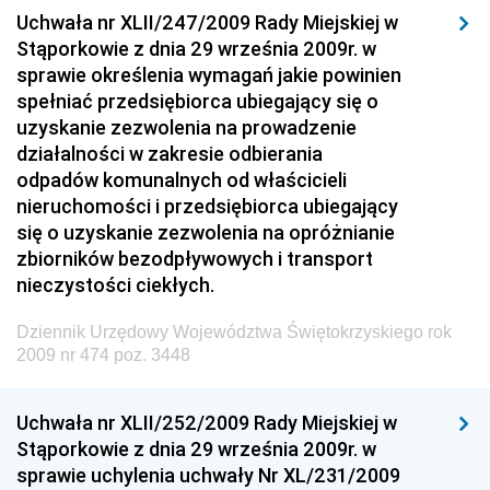
Uchwała nr XLII/247/2009 Rady Miejskiej w
Dziennik Urzędowy Ministra Rozwoju i Finansów
Stąporkowie z dnia 29 września 2009r. w
Dziennik Urzędowy Wyższego Urzędu Górniczego
sprawie określenia wymagań jakie powinien
spełniać przedsiębiorca ubiegający się o
Dziennik Urzędowy Prezesa Urzędu Transportu
uzyskanie zezwolenia na prowadzenie
Kolejowego
działalności w zakresie odbierania
Dziennik Urzędowy Ministra Przedsiębiorczości i
odpadów komunalnych od właścicieli
Technologii
nieruchomości i przedsiębiorca ubiegający
się o uzyskanie zezwolenia na opróżnianie
Dziennik Urzędowy Ministra Inwestycji i Rozwoju
zbiorników bezodpływowych i transport
Dziennik Urzędowy Naczelnego Dyrektora Archiwów
nieczystości ciekłych.
Państwowych
Dziennik Urzędowy Województwa Świętokrzyskiego rok
Dziennik Urzędowy Ministra Finansów, Inwestycji i
2009 nr 474 poz. 3448
Rozwoju
Dziennik Urzędowy Ministra Klimatu
Uchwała nr XLII/252/2009 Rady Miejskiej w
Dziennik Urzędowy Ministra Sportu
Stąporkowie z dnia 29 września 2009r. w
Dziennik Urzędowy Ministra Funduszy i Polityki
sprawie uchylenia uchwały Nr XL/231/2009