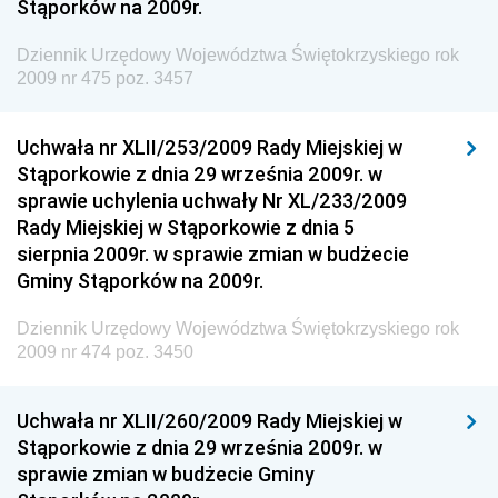
Stąporków na 2009r.
Społecznej
Dziennik Urzędowy Komendy Głównej Straży
Dziennik Urzędowy Województwa Świętokrzyskiego rok
Granicznej
2009 nr 475 poz. 3457
Dziennik Urzędowy Głównego Inspektoratu Transportu
Drogowego
Uchwała nr XLII/253/2009 Rady Miejskiej w
Stąporkowie z dnia 29 września 2009r. w
Dziennik Urzędowy Narodowego Banku Polskiego
sprawie uchylenia uchwały Nr XL/233/2009
Dziennik Urzędowy Komendy Głównej Policji
Rady Miejskiej w Stąporkowie z dnia 5
sierpnia 2009r. w sprawie zmian w budżecie
Dziennik Urzędowy Ministra Pracy i Polityki
Gminy Stąporków na 2009r.
Społecznej
Dziennik Urzędowy Ministra Transportu, Budownictwa
Dziennik Urzędowy Województwa Świętokrzyskiego rok
i Gospodarki Morskiej
2009 nr 474 poz. 3450
Dziennik Urzędowy Ministra Rozwoju i Technologii
Uchwała nr XLII/260/2009 Rady Miejskiej w
Dziennik Urzędowy Ministra Spraw Zagranicznych
Stąporkowie z dnia 29 września 2009r. w
Dziennik Urzędowy Centralnego Biura
sprawie zmian w budżecie Gminy
Antykorupcyjnego