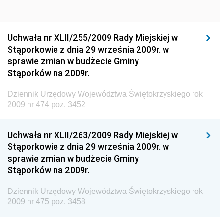
Dziennik Urzędowy Ministra Sportu i Turystyki
Dziennik Urzędowy Ministra Rozwoju Regionalnego
Dziennik Urzędowy Ministra Budownictwa i Przemysłu
Uchwała nr XLII/255/2009 Rady Miejskiej w
Materiałów Budowlanych
Stąporkowie z dnia 29 września 2009r. w
sprawie zmian w budżecie Gminy
Dziennik Urzędowy Ministra Infrastruktury i Rozwoju
Stąporków na 2009r.
Dziennik Urzędowy Głównego Inspektoratu Ochrony
Środowiska
Dziennik Urzędowy Województwa Świętokrzyskiego rok
2009 nr 474 poz. 3452
Dziennik Urzędowy Generalnej Dyrekcji Ochrony
Środowiska
Uchwała nr XLII/263/2009 Rady Miejskiej w
Dziennik Urzędowy Ministerstwa Administracji,
Stąporkowie z dnia 29 września 2009r. w
Gospodarki Terenowej i Ochrony Środowiska
sprawie zmian w budżecie Gminy
Dziennik Urzędowy Ministerstwa Administracji i
Stąporków na 2009r.
Gospodarki Przestrzennej
Dziennik Urzędowy Województwa Świętokrzyskiego rok
Dziennik Urzędowy Unii Europejskiej, L
2009 nr 475 poz. 3458
Dziennik Urzędowy Ministerstwa Komunikacji