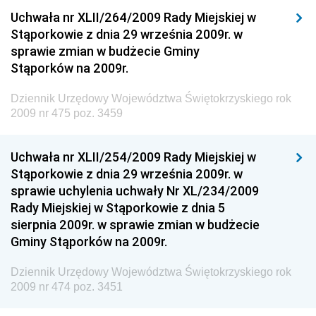
Dziennik Urzędowy Ministerstwa Przemysłu
Uchwała nr XLII/264/2009 Rady Miejskiej w
Chemicznego i Lekkiego
Stąporkowie z dnia 29 września 2009r. w
sprawie zmian w budżecie Gminy
Dziennik Urzędowy Ministerstwa Rolnictwa i
Stąporków na 2009r.
Gospodarki Żywnościowej
Dziennik Urzędowy Ministra Rodziny, Pracy i Polityki
Dziennik Urzędowy Województwa Świętokrzyskiego rok
Społecznej
2009 nr 475 poz. 3459
Dziennik Urzędowy Ministra Cyfryzacji
Uchwała nr XLII/254/2009 Rady Miejskiej w
Dziennik Urzędowy Ministra Rozwoju
Stąporkowie z dnia 29 września 2009r. w
Dziennik Urzędowy Ministra Infrastruktury i
sprawie uchylenia uchwały Nr XL/234/2009
Budownictwa
Rady Miejskiej w Stąporkowie z dnia 5
sierpnia 2009r. w sprawie zmian w budżecie
Dziennik Urzędowy Ministra Gospodarki Morskiej i
Gminy Stąporków na 2009r.
Żeglugi Śródlądowej
Dziennik Urzędowy Ministra Energii
Dziennik Urzędowy Województwa Świętokrzyskiego rok
2009 nr 474 poz. 3451
Dziennik Urzędowy Ministra Finansów
Dziennik Urzędowy Ministra Sprawiedliwości