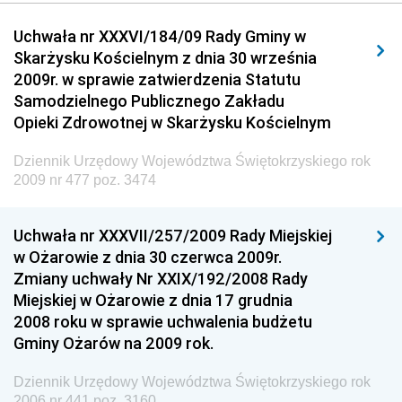
Dziennik Urzędowy Urzędu Komunikacji
Uchwała nr XXXVI/184/09 Rady Gminy w
Elektronicznej
Skarżysku Kościelnym z dnia 30 września
Dziennik Urzędowy Ministra Spraw Wewnętrznych i
2009r. w sprawie zatwierdzenia Statutu
Administracji
Samodzielnego Publicznego Zakładu
Dziennik Urzędowy Ministra Transportu
Opieki Zdrowotnej w Skarżysku Kościelnym
Dziennik Urzędowy Ministra Budownictwa
Dziennik Urzędowy Województwa Świętokrzyskiego rok
Dziennik Urzędowy Ministra Nauki i Szkolnictwa
2009 nr 477 poz. 3474
Wyższego
Dziennik Urzędowy Głównego Urzędu Miar
Uchwała nr XXXVII/257/2009 Rady Miejskiej
w Ożarowie z dnia 30 czerwca 2009r.
Dziennik Urzędowy Ministra Rolnictwa i Rozwoju Wsi
Zmiany uchwały Nr XXIX/192/2008 Rady
Dziennik Urzędowy Ministra Edukacji Narodowej i
Miejskiej w Ożarowie z dnia 17 grudnia
Sportu
2008 roku w sprawie uchwalenia budżetu
Gminy Ożarów na 2009 rok.
Dziennik Urzędowy Ministra Edukacji i Nauki
Dziennik Urzędowy Ministra Edukacji Narodowej
Dziennik Urzędowy Województwa Świętokrzyskiego rok
2006 nr 441 poz. 3160