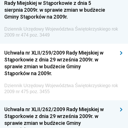
Regionalnej
Rady Miejskiej w Stąporkowie z dnia 5
sierpnia 2009r. w sprawie zmian w budżecie
Dziennik Urzędowy Ministra Aktywów Państwowych
Gminy Stąporków na 2009r.
Dziennik Urzędowy Ministra Zdrowia
Dziennik Urzędowy Województwa Świętokrzyskiego rok
Dziennik Urzędowy Ministra Środowiska i Głównego
2009 nr 474 poz. 3449
Inspektora Ochrony Środowiska
Dziennik Urzędowy Ministra Klimatu i Środowiska
Uchwała nr XLII/259/2009 Rady Miejskiej w
Dziennik Urzędowy Ministerstwa Kultury, Dziedzictwa
Stąporkowie z dnia 29 września 2009r. w
Narodowego i Sportu
sprawie zmian w budżecie Gminy
Stąporków na 2009r.
Dziennik Urzędowy Ministra Finansów, Funduszy i
Polityki Regionalnej
Dziennik Urzędowy Województwa Świętokrzyskiego rok
Dziennik Urzędowy Ministra Rozwoju, Pracy i
2009 nr 475 poz. 3455
Technologii
Dziennik Urzędowy Ministra Kultury, Dziedzictwa
Uchwała nr XLII/262/2009 Rady Miejskiej w
Narodowego i Sportu
Stąporkowie z dnia 29 września 2009r. w
sprawie zmian w budżecie Gminy
Dziennik Urzędowy Ministra Rodziny i Polityki