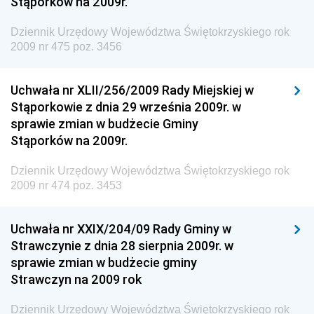
Stąporków na 2009r.
Dziennik Urzędowy Agencji Bezpieczeństwa
Wewnętrznego
Dziennik Urzędowy Województwa Świętokrzyskiego rok
2009 nr 475 poz. 3456
Dziennik Urzędowy Urzędu Patentowego
Rzeczypospolitej Polskiej
Uchwała nr XLII/256/2009 Rady Miejskiej w
Dziennik Urzędowy Generalnej Dyrekcji Dróg
Stąporkowie z dnia 29 września 2009r. w
Krajowych i Autostrad
sprawie zmian w budżecie Gminy
Dziennik Urzędowy Ministra Środowiska
Stąporków na 2009r.
Dziennik Urzędowy Ministra Administracji i Cyfryzacji
Dziennik Urzędowy Województwa Świętokrzyskiego rok
Dziennik Urzędowy Ministra Edukacji
2009 nr 474 poz. 3453
Dziennik Urzędowy Ministra Nauki
Uchwała nr XXIX/204/09 Rady Gminy w
Dziennik Urzędowy Ministra Przemysłu
Strawczynie z dnia 28 sierpnia 2009r. w
Dziennik Urzędowy Ministra Finansów i Gospodarki
sprawie zmian w budżecie gminy
Strawczyn na 2009 rok
Dziennik Urzędowy Ministra do Spraw Unii
Europejskiej
Dziennik Urzędowy Województwa Świętokrzyskiego rok