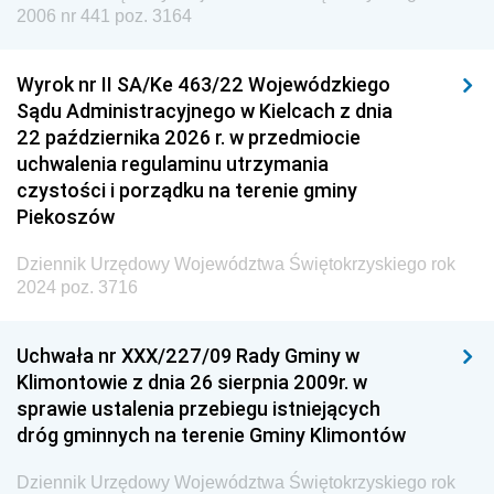
Dziennik Urzędowy Agencji Wywiadu
2006 nr 441 poz. 3164
Wyrok nr II SA/Ke 463/22 Wojewódzkiego
Sądu Administracyjnego w Kielcach z dnia
22 października 2026 r. w przedmiocie
uchwalenia regulaminu utrzymania
czystości i porządku na terenie gminy
Piekoszów
Dziennik Urzędowy Województwa Świętokrzyskiego rok
2024 poz. 3716
Uchwała nr XXX/227/09 Rady Gminy w
Klimontowie z dnia 26 sierpnia 2009r. w
sprawie ustalenia przebiegu istniejących
dróg gminnych na terenie Gminy Klimontów
Dziennik Urzędowy Województwa Świętokrzyskiego rok