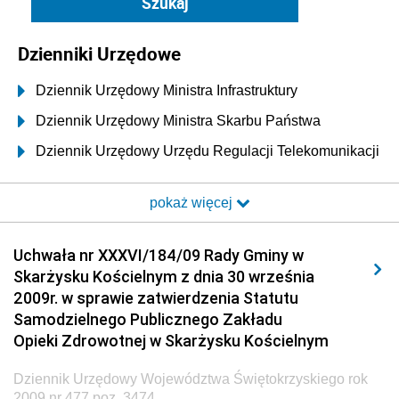
Dzienniki Urzędowe
Dziennik Urzędowy Ministra Infrastruktury
Dziennik Urzędowy Ministra Skarbu Państwa
Dziennik Urzędowy Urzędu Regulacji Telekomunikacji
i Poczty
pokaż więcej
Dziennik Urzędowy Ministra Transportu i Budownictwa
Dziennik Urzędowy Urzędu Komunikacji
Uchwała nr XXXVI/184/09 Rady Gminy w
Elektronicznej
Skarżysku Kościelnym z dnia 30 września
Dziennik Urzędowy Ministra Spraw Wewnętrznych i
2009r. w sprawie zatwierdzenia Statutu
Administracji
Samodzielnego Publicznego Zakładu
Dziennik Urzędowy Ministra Transportu
Opieki Zdrowotnej w Skarżysku Kościelnym
Dziennik Urzędowy Ministra Budownictwa
Dziennik Urzędowy Województwa Świętokrzyskiego rok
Dziennik Urzędowy Ministra Nauki i Szkolnictwa
2009 nr 477 poz. 3474