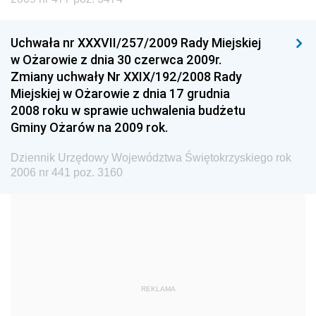
Wyższego
Dziennik Urzędowy Głównego Urzędu Miar
Uchwała nr XXXVII/257/2009 Rady Miejskiej
w Ożarowie z dnia 30 czerwca 2009r.
Dziennik Urzędowy Ministra Rolnictwa i Rozwoju Wsi
Zmiany uchwały Nr XXIX/192/2008 Rady
Dziennik Urzędowy Ministra Edukacji Narodowej i
Miejskiej w Ożarowie z dnia 17 grudnia
Sportu
2008 roku w sprawie uchwalenia budżetu
Gminy Ożarów na 2009 rok.
Dziennik Urzędowy Ministra Edukacji i Nauki
Dziennik Urzędowy Ministra Edukacji Narodowej
Dziennik Urzędowy Województwa Świętokrzyskiego rok
2006 nr 441 poz. 3160
Dziennik Urzędowy Ministra Gospodarki Morskiej
Dziennik Urzędowy Ministra Obrony Narodowej
Dziennik Urzędowy Komendy Głównej Państwowej
Straży Pożarnej
Dziennik Urzędowy Głównego Urzędu Statystycznego
Dziennik Urzędowy Ministra Kultury i Dziedzictwa
REKLAMA
Narodowego