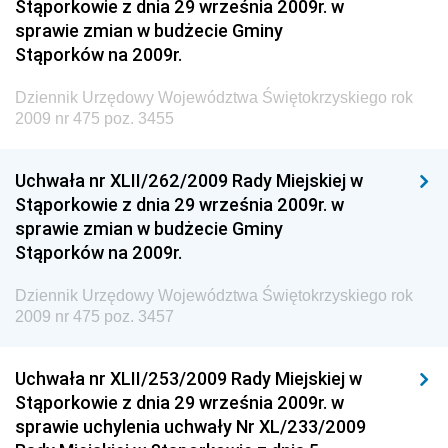
Stąporkowie z dnia 29 września 2009r. w
Narodowego i Sportu
sprawie zmian w budżecie Gminy
Stąporków na 2009r.
Dziennik Urzędowy Ministra Finansów, Funduszy i
Polityki Regionalnej
Dziennik Urzędowy Województwa Świętokrzyskiego rok
Dziennik Urzędowy Ministra Rozwoju, Pracy i
2009 nr 475 poz. 3455
Technologii
Dziennik Urzędowy Ministra Kultury, Dziedzictwa
Uchwała nr XLII/262/2009 Rady Miejskiej w
Narodowego i Sportu
Stąporkowie z dnia 29 września 2009r. w
sprawie zmian w budżecie Gminy
Dziennik Urzędowy Ministra Rodziny i Polityki
Stąporków na 2009r.
Społecznej
Dziennik Urzędowy Komendy Głównej Straży
Dziennik Urzędowy Województwa Świętokrzyskiego rok
Granicznej
2009 nr 475 poz. 3457
Dziennik Urzędowy Głównego Inspektoratu Transportu
Drogowego
Uchwała nr XLII/253/2009 Rady Miejskiej w
Stąporkowie z dnia 29 września 2009r. w
Dziennik Urzędowy Narodowego Banku Polskiego
sprawie uchylenia uchwały Nr XL/233/2009
Dziennik Urzędowy Komendy Głównej Policji