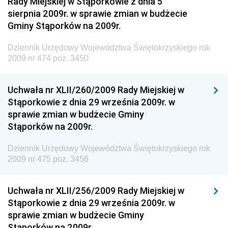
Rady Miejskiej w Stąporkowie z dnia 5
sierpnia 2009r. w sprawie zmian w budżecie
Dziennik Urzędowy Ministra Pracy i Polityki
Gminy Stąporków na 2009r.
Społecznej
Dziennik Urzędowy Ministra Transportu, Budownictwa
Dziennik Urzędowy Województwa Świętokrzyskiego rok
i Gospodarki Morskiej
2009 nr 474 poz. 3450
Dziennik Urzędowy Ministra Rozwoju i Technologii
Uchwała nr XLII/260/2009 Rady Miejskiej w
Dziennik Urzędowy Ministra Spraw Zagranicznych
Stąporkowie z dnia 29 września 2009r. w
Dziennik Urzędowy Centralnego Biura
sprawie zmian w budżecie Gminy
Antykorupcyjnego
Stąporków na 2009r.
Dziennik Urzędowy Agencji Bezpieczeństwa
Wewnętrznego
Dziennik Urzędowy Województwa Świętokrzyskiego rok
2009 nr 475 poz. 3456
Dziennik Urzędowy Urzędu Patentowego
Rzeczypospolitej Polskiej
Uchwała nr XLII/256/2009 Rady Miejskiej w
Dziennik Urzędowy Generalnej Dyrekcji Dróg
Stąporkowie z dnia 29 września 2009r. w
Krajowych i Autostrad
sprawie zmian w budżecie Gminy
Dziennik Urzędowy Ministra Środowiska
Stąporków na 2009r.