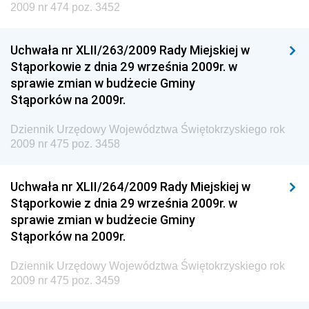
2009 nr 474 poz. 3452
Dziennik Urzędowy Generalnej Dyrekcji Ochrony
Środowiska
Uchwała nr XLII/263/2009 Rady Miejskiej w
Dziennik Urzędowy Ministerstwa Administracji,
Stąporkowie z dnia 29 września 2009r. w
Gospodarki Terenowej i Ochrony Środowiska
sprawie zmian w budżecie Gminy
Dziennik Urzędowy Ministerstwa Administracji i
Stąporków na 2009r.
Gospodarki Przestrzennej
Dziennik Urzędowy Województwa Świętokrzyskiego rok
Dziennik Urzędowy Unii Europejskiej, L
2009 nr 475 poz. 3458
Dziennik Urzędowy Ministerstwa Komunikacji
Dziennik Urzędowy Ministerstwa Przemysłu
Uchwała nr XLII/264/2009 Rady Miejskiej w
Chemicznego i Lekkiego
Stąporkowie z dnia 29 września 2009r. w
sprawie zmian w budżecie Gminy
Dziennik Urzędowy Ministerstwa Rolnictwa i
Stąporków na 2009r.
Gospodarki Żywnościowej
Dziennik Urzędowy Ministra Rodziny, Pracy i Polityki
Dziennik Urzędowy Województwa Świętokrzyskiego rok
Społecznej
2009 nr 475 poz. 3459
Dziennik Urzędowy Ministra Cyfryzacji