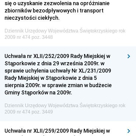
się o uzyskanie zezwolenia na opróżnianie
Dziennik Urzędowy Ministra Inwestycji i Rozwoju
zbiorników bezodpływowych i transport
Dziennik Urzędowy Naczelnego Dyrektora Archiwów
nieczystości ciekłych.
Państwowych
Dziennik Urzędowy Województwa Świętokrzyskiego rok
Dziennik Urzędowy Ministra Finansów, Inwestycji i
2009 nr 474 poz. 3448
Rozwoju
Dziennik Urzędowy Ministra Klimatu
Uchwała nr XLII/252/2009 Rady Miejskiej w
Dziennik Urzędowy Ministra Sportu
Stąporkowie z dnia 29 września 2009r. w
Dziennik Urzędowy Ministra Funduszy i Polityki
sprawie uchylenia uchwały Nr XL/231/2009
Regionalnej
Rady Miejskiej w Stąporkowie z dnia 5
sierpnia 2009r. w sprawie zmian w budżecie
Dziennik Urzędowy Ministra Aktywów Państwowych
Gminy Stąporków na 2009r.
Dziennik Urzędowy Ministra Zdrowia
Dziennik Urzędowy Województwa Świętokrzyskiego rok
Dziennik Urzędowy Ministra Środowiska i Głównego
2009 nr 474 poz. 3449
Inspektora Ochrony Środowiska
Dziennik Urzędowy Ministra Klimatu i Środowiska
Uchwała nr XLII/259/2009 Rady Miejskiej w
Dziennik Urzędowy Ministerstwa Kultury, Dziedzictwa