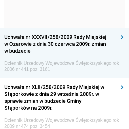
Dziennik Urzędowy Komendy Głównej Policji
Dziennik Urzędowy Ministra Gospodarki
Dziennik Urzędowy Urzędu Ochrony Konkurencji i
Konsumentów
Uchwała nr XXXVII/258/2009 Rady Miejskiej
Dziennik Urzędowy Ministra Pracy i Polityki
w Ożarowie z dnia 30 czerwca 2009r. zmian
Społecznej
w budżecie
Dziennik Urzędowy Ministra Spraw Zagranicznych
Dziennik Urzędowy Województwa Świętokrzyskiego rok
Dziennik Urzędowy Urzędu Lotnictwa Cywilnego
2006 nr 441 poz. 3161
Dziennik Urzędowy Komisji Nadzoru Finansowego
Uchwała nr XLII/258/2009 Rady Miejskiej w
Dziennik Urzędowy Ministerstwa Hutnictwa i
Stąporkowie z dnia 29 września 2009r. w
Przemysłu Maszynowego
sprawie zmian w budżecie Gminy
Dziennik Urzędowy Ministerstwa Zdrowia i Opieki
Stąporków na 2009r.
Społecznej
Dziennik Urzędowy Województwa Świętokrzyskiego rok
Dziennik Urzędowy Ministerstwa Rolnictwa, Leśnictwa
2009 nr 474 poz. 3454
i Gospodarki Żywnościowej