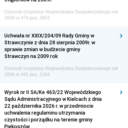
Dziennik Urzędowy Ministra Administracji i Cyfryzacji
Dziennik Urzędowy Województwa Świętokrzyskiego rok
Dziennik Urzędowy Ministra Edukacji
2009 nr 474 poz. 3453
Dziennik Urzędowy Ministra Nauki
Uchwała nr XXIX/204/09 Rady Gminy w
Dziennik Urzędowy Ministra Przemysłu
Strawczynie z dnia 28 sierpnia 2009r. w
Dziennik Urzędowy Ministra Finansów i Gospodarki
sprawie zmian w budżecie gminy
Strawczyn na 2009 rok
Dziennik Urzędowy Ministra do Spraw Unii
Europejskiej
Dziennik Urzędowy Województwa Świętokrzyskiego rok
Dziennik Urzędowy Agencji Wywiadu
2006 nr 441 poz. 3164
Wyrok nr II SA/Ke 463/22 Wojewódzkiego
Sądu Administracyjnego w Kielcach z dnia
22 października 2026 r. w przedmiocie
uchwalenia regulaminu utrzymania
czystości i porządku na terenie gminy
Piekoszów