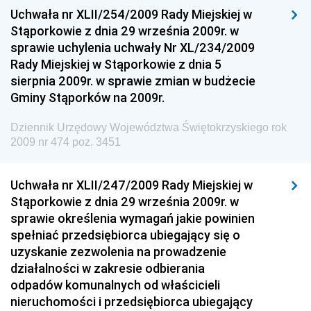
Uchwała nr XLII/254/2009 Rady Miejskiej w
Dziennik Urzędowy Ministra Rozwoju
Stąporkowie z dnia 29 września 2009r. w
Dziennik Urzędowy Ministra Infrastruktury i
sprawie uchylenia uchwały Nr XL/234/2009
Budownictwa
Rady Miejskiej w Stąporkowie z dnia 5
sierpnia 2009r. w sprawie zmian w budżecie
Dziennik Urzędowy Ministra Gospodarki Morskiej i
Gminy Stąporków na 2009r.
Żeglugi Śródlądowej
Dziennik Urzędowy Ministra Energii
Dziennik Urzędowy Województwa Świętokrzyskiego rok
2009 nr 474 poz. 3451
Dziennik Urzędowy Ministra Finansów
Dziennik Urzędowy Ministra Sprawiedliwości
Uchwała nr XLII/247/2009 Rady Miejskiej w
Dziennik Urzędowy Ministra Rozwoju i Finansów
Stąporkowie z dnia 29 września 2009r. w
Dziennik Urzędowy Wyższego Urzędu Górniczego
sprawie określenia wymagań jakie powinien
spełniać przedsiębiorca ubiegający się o
Dziennik Urzędowy Prezesa Urzędu Transportu
uzyskanie zezwolenia na prowadzenie
Kolejowego
działalności w zakresie odbierania
Dziennik Urzędowy Ministra Przedsiębiorczości i
odpadów komunalnych od właścicieli
Technologii
nieruchomości i przedsiębiorca ubiegający