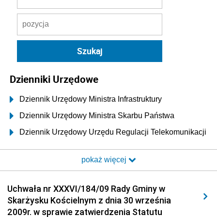
Dzienniki Urzędowe
Dziennik Urzędowy Ministra Infrastruktury
Dziennik Urzędowy Ministra Skarbu Państwa
Dziennik Urzędowy Urzędu Regulacji Telekomunikacji
i Poczty
pokaż więcej
Dziennik Urzędowy Ministra Transportu i Budownictwa
Dziennik Urzędowy Urzędu Komunikacji
Uchwała nr XXXVI/184/09 Rady Gminy w
Elektronicznej
Skarżysku Kościelnym z dnia 30 września
Dziennik Urzędowy Ministra Spraw Wewnętrznych i
2009r. w sprawie zatwierdzenia Statutu
Administracji