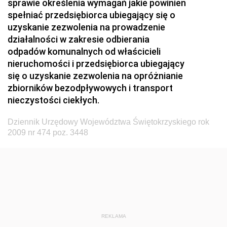
sprawie określenia wymagań jakie powinien
Dziennik Urzędowy Ministerstwa Zdrowia i Opieki
spełniać przedsiębiorca ubiegający się o
Społecznej
uzyskanie zezwolenia na prowadzenie
działalności w zakresie odbierania
Dziennik Urzędowy Ministerstwa Rolnictwa, Leśnictwa
odpadów komunalnych od właścicieli
i Gospodarki Żywnościowej
nieruchomości i przedsiębiorca ubiegający
Dziennik Urzędowy Ministra Spraw Wewnętrznych
się o uzyskanie zezwolenia na opróżnianie
Dziennik Urzędowy Ministra Transportu, Budownictwa
zbiorników bezodpływowych i transport
i Gospodarki Morskiej
nieczystości ciekłych.
Dziennik Urzędowy Ministra Administracji i Cyfryzacji
Dziennik Urzędowy Województwa Świętokrzyskiego rok
Dziennik Urzędowy Głównego Inspektora Ochrony
2009 nr 474 poz. 3448
Środowiska
Dziennik Urzędowy Ministra Środowiska
Dziennik Urzędowy Ministra Sportu i Turystyki
Dziennik Urzędowy Ministra Rozwoju Regionalnego
Dziennik Urzędowy Ministra Budownictwa i Przemysłu
REKLAMA
Materiałów Budowlanych