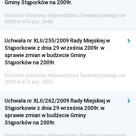
Gminy Stąporków na 2009r.
Dziennik Urzędowy Ministra Środowiska i Głównego
Inspektora Ochrony Środowiska
Dziennik Urzędowy Województwa Świętokrzyskiego rok
Dziennik Urzędowy Ministra Klimatu i Środowiska
2009 nr 474 poz. 3449
Dziennik Urzędowy Ministerstwa Kultury, Dziedzictwa
Narodowego i Sportu
Uchwała nr XLII/255/2009 Rady Miejskiej w
Stąporkowie z dnia 29 września 2009r. w
Dziennik Urzędowy Ministra Finansów, Funduszy i
sprawie zmian w budżecie Gminy
Polityki Regionalnej
Stąporków na 2009r.
Dziennik Urzędowy Ministra Rozwoju, Pracy i
Technologii
Dziennik Urzędowy Województwa Świętokrzyskiego rok
2009 nr 474 poz. 3452
Dziennik Urzędowy Ministra Kultury, Dziedzictwa
Narodowego i Sportu
Uchwała nr XLII/262/2009 Rady Miejskiej w
Dziennik Urzędowy Ministra Rodziny i Polityki
Stąporkowie z dnia 29 września 2009r. w
Społecznej
sprawie zmian w budżecie Gminy
Dziennik Urzędowy Komendy Głównej Straży
Stąporków na 2009r.
Granicznej
Dziennik Urzędowy Województwa Świętokrzyskiego rok