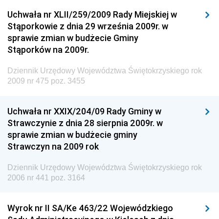
Rzeczypospolitej Polskiej
Uchwała nr XLII/259/2009 Rady Miejskiej w
Dziennik Urzędowy Generalnej Dyrekcji Dróg
Stąporkowie z dnia 29 września 2009r. w
Krajowych i Autostrad
sprawie zmian w budżecie Gminy
Dziennik Urzędowy Ministra Środowiska
Stąporków na 2009r.
Dziennik Urzędowy Ministra Administracji i Cyfryzacji
Dziennik Urzędowy Województwa Świętokrzyskiego rok
Dziennik Urzędowy Ministra Edukacji
2009 nr 475 poz. 3455
Dziennik Urzędowy Ministra Nauki
Uchwała nr XXIX/204/09 Rady Gminy w
Dziennik Urzędowy Ministra Przemysłu
Strawczynie z dnia 28 sierpnia 2009r. w
Dziennik Urzędowy Ministra Finansów i Gospodarki
sprawie zmian w budżecie gminy
Strawczyn na 2009 rok
Dziennik Urzędowy Ministra do Spraw Unii
Europejskiej
Dziennik Urzędowy Województwa Świętokrzyskiego rok
Dziennik Urzędowy Agencji Wywiadu
2006 nr 441 poz. 3164
Wyrok nr II SA/Ke 463/22 Wojewódzkiego