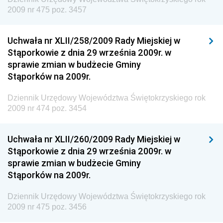
Dziennik Urzędowy Głównego Inspektoratu Transportu
2009 nr 475 poz. 3457
Drogowego
Dziennik Urzędowy Narodowego Banku Polskiego
Uchwała nr XLII/258/2009 Rady Miejskiej w
Dziennik Urzędowy Komendy Głównej Policji
Stąporkowie z dnia 29 września 2009r. w
sprawie zmian w budżecie Gminy
Dziennik Urzędowy Ministra Pracy i Polityki
Stąporków na 2009r.
Społecznej
Dziennik Urzędowy Ministra Transportu, Budownictwa
Dziennik Urzędowy Województwa Świętokrzyskiego rok
i Gospodarki Morskiej
2009 nr 474 poz. 3454
Dziennik Urzędowy Ministra Rozwoju i Technologii
Uchwała nr XLII/260/2009 Rady Miejskiej w
Dziennik Urzędowy Ministra Spraw Zagranicznych
Stąporkowie z dnia 29 września 2009r. w
Dziennik Urzędowy Centralnego Biura
sprawie zmian w budżecie Gminy
Antykorupcyjnego
Stąporków na 2009r.
Dziennik Urzędowy Agencji Bezpieczeństwa
Wewnętrznego
Dziennik Urzędowy Województwa Świętokrzyskiego rok
2009 nr 475 poz. 3456
Dziennik Urzędowy Urzędu Patentowego