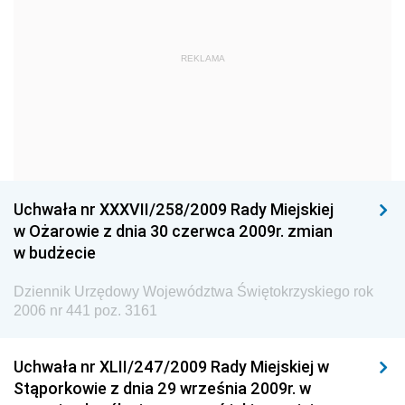
Dziennik Urzędowy Głównego Urzędu Statystycznego
Dziennik Urzędowy Ministra Kultury i Dziedzictwa
REKLAMA
Narodowego
Dziennik Urzędowy Komendy Głównej Policji
Dziennik Urzędowy Ministra Gospodarki
Dziennik Urzędowy Urzędu Ochrony Konkurencji i
Konsumentów
Uchwała nr XXXVII/258/2009 Rady Miejskiej
Dziennik Urzędowy Ministra Pracy i Polityki
w Ożarowie z dnia 30 czerwca 2009r. zmian
Społecznej
w budżecie
Dziennik Urzędowy Ministra Spraw Zagranicznych
Dziennik Urzędowy Województwa Świętokrzyskiego rok
Dziennik Urzędowy Urzędu Lotnictwa Cywilnego
2006 nr 441 poz. 3161
Dziennik Urzędowy Komisji Nadzoru Finansowego
Uchwała nr XLII/247/2009 Rady Miejskiej w
Dziennik Urzędowy Ministerstwa Hutnictwa i
Stąporkowie z dnia 29 września 2009r. w
Przemysłu Maszynowego