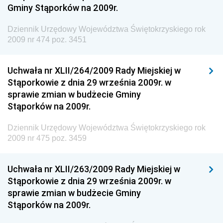
Gminy Stąporków na 2009r.
Dziennik Urzędowy Ministra Rodziny, Pracy i Polityki
Społecznej
Dziennik Urzędowy Województwa Świętokrzyskiego rok
2009 nr 474 poz. 3451
Dziennik Urzędowy Ministra Cyfryzacji
Dziennik Urzędowy Ministra Rozwoju
Uchwała nr XLII/264/2009 Rady Miejskiej w
Dziennik Urzędowy Ministra Infrastruktury i
Stąporkowie z dnia 29 września 2009r. w
Budownictwa
sprawie zmian w budżecie Gminy
Stąporków na 2009r.
Dziennik Urzędowy Ministra Gospodarki Morskiej i
Żeglugi Śródlądowej
Dziennik Urzędowy Województwa Świętokrzyskiego rok
Dziennik Urzędowy Ministra Energii
2009 nr 475 poz. 3459
Dziennik Urzędowy Ministra Finansów
Uchwała nr XLII/263/2009 Rady Miejskiej w
Dziennik Urzędowy Ministra Sprawiedliwości
Stąporkowie z dnia 29 września 2009r. w
Dziennik Urzędowy Ministra Rozwoju i Finansów
sprawie zmian w budżecie Gminy
Stąporków na 2009r.
Dziennik Urzędowy Wyższego Urzędu Górniczego
Dziennik Urzędowy Prezesa Urzędu Transportu