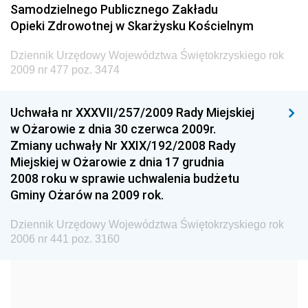
Samodzielnego Publicznego Zakładu
Dziennik Urzędowy Ministra Transportu
Opieki Zdrowotnej w Skarżysku Kościelnym
Dziennik Urzędowy Ministra Budownictwa
Dziennik Urzędowy Województwa Świętokrzyskiego rok
Dziennik Urzędowy Ministra Nauki i Szkolnictwa
2009 nr 477 poz. 3474
Wyższego
Dziennik Urzędowy Głównego Urzędu Miar
Uchwała nr XXXVII/257/2009 Rady Miejskiej
w Ożarowie z dnia 30 czerwca 2009r.
Dziennik Urzędowy Ministra Rolnictwa i Rozwoju Wsi
Zmiany uchwały Nr XXIX/192/2008 Rady
Dziennik Urzędowy Ministra Edukacji Narodowej i
Miejskiej w Ożarowie z dnia 17 grudnia
Sportu
2008 roku w sprawie uchwalenia budżetu
Gminy Ożarów na 2009 rok.
Dziennik Urzędowy Ministra Edukacji i Nauki
Dziennik Urzędowy Ministra Edukacji Narodowej
Dziennik Urzędowy Województwa Świętokrzyskiego rok
2006 nr 441 poz. 3160
Dziennik Urzędowy Ministra Gospodarki Morskiej
Dziennik Urzędowy Ministra Obrony Narodowej
Dziennik Urzędowy Komendy Głównej Państwowej
Straży Pożarnej