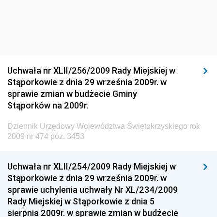
Dziennik Urzędowy Ministra Infrastruktury i Rozwoju
Dziennik Urzędowy Głównego Inspektoratu Ochrony
Środowiska
Dziennik Urzędowy Generalnej Dyrekcji Ochrony
Uchwała nr XLII/256/2009 Rady Miejskiej w
Środowiska
Stąporkowie z dnia 29 września 2009r. w
Dziennik Urzędowy Ministerstwa Administracji,
sprawie zmian w budżecie Gminy
Gospodarki Terenowej i Ochrony Środowiska
Stąporków na 2009r.
Dziennik Urzędowy Ministerstwa Administracji i
Dziennik Urzędowy Województwa Świętokrzyskiego rok
Gospodarki Przestrzennej
2009 nr 474 poz. 3453
Dziennik Urzędowy Unii Europejskiej, L
Dziennik Urzędowy Ministerstwa Komunikacji
Uchwała nr XLII/254/2009 Rady Miejskiej w
Stąporkowie z dnia 29 września 2009r. w
Dziennik Urzędowy Ministerstwa Przemysłu
sprawie uchylenia uchwały Nr XL/234/2009
Chemicznego i Lekkiego
Rady Miejskiej w Stąporkowie z dnia 5
Dziennik Urzędowy Ministerstwa Rolnictwa i
sierpnia 2009r. w sprawie zmian w budżecie
Gospodarki Żywnościowej