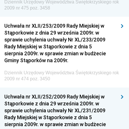
Dziennik Urzędowy Województwa Świętokrzyskiego rok
Kolejowego
2009 nr 475 poz. 3458
Dziennik Urzędowy Ministra Przedsiębiorczości i
Technologii
Uchwała nr XLII/253/2009 Rady Miejskiej w
Stąporkowie z dnia 29 września 2009r. w
Dziennik Urzędowy Ministra Inwestycji i Rozwoju
sprawie uchylenia uchwały Nr XL/233/2009
Dziennik Urzędowy Naczelnego Dyrektora Archiwów
Rady Miejskiej w Stąporkowie z dnia 5
Państwowych
sierpnia 2009r. w sprawie zmian w budżecie
Dziennik Urzędowy Ministra Finansów, Inwestycji i
Gminy Stąporków na 2009r.
Rozwoju
Dziennik Urzędowy Województwa Świętokrzyskiego rok
Dziennik Urzędowy Ministra Klimatu
2009 nr 474 poz. 3450
Dziennik Urzędowy Ministra Sportu
Dziennik Urzędowy Ministra Funduszy i Polityki
Uchwała nr XLII/252/2009 Rady Miejskiej w
Regionalnej
Stąporkowie z dnia 29 września 2009r. w
sprawie uchylenia uchwały Nr XL/231/2009
Dziennik Urzędowy Ministra Aktywów Państwowych
Rady Miejskiej w Stąporkowie z dnia 5
Dziennik Urzędowy Ministra Zdrowia
sierpnia 2009r. w sprawie zmian w budżecie