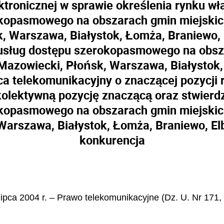
ktronicznej w sprawie określenia rynku wł
opasmowego na obszarach gmin miejskich:
Warszawa, Białystok, Łomża, Braniewo, El
usług dostępu szerokopasmowego na obsza
Mazowiecki, Płońsk, Warszawa, Białystok,
ca telekomunikacyjny o znaczącej pozycji 
kolektywną pozycję znaczącą oraz stwierdz
opasmowego na obszarach gmin miejskich:
arszawa, Białystok, Łomża, Braniewo, Elb
konkurencja
 lipca 2004 r. – Prawo telekomunikacyjne (Dz. U. Nr 171,