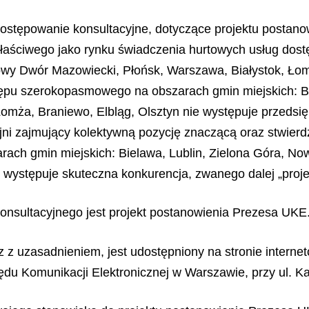
 postępowanie konsultacyjne, dotyczące projektu posta
 właściwego jako rynku świadczenia hurtowych usług d
Nowy Dwór Mazowiecki, Płońsk, Warszawa, Białystok, Łomż
tępu szerokopasmowego na obszarach gmin miejskich: Bi
omża, Braniewo, Elbląg, Olsztyn nie występuje przedsię
jni zajmujący kolektywną pozycję znaczącą oraz stwier
ach gmin miejskich: Bielawa, Lublin, Zielona Góra, N
yn występuje skuteczna konkurencja, zwanego dalej „pro
onsultacyjnego jest projekt postanowienia Prezesa UKE
 z uzasadnieniem, jest udostępniony na stronie interne
zędu Komunikacji Elektronicznej w Warszawie, przy ul. K