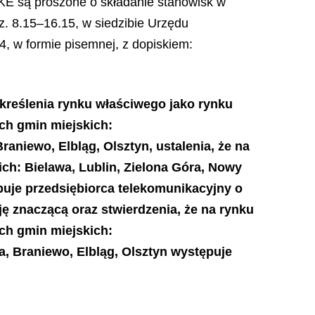
KE są proszone o składanie stanowisk w
z. 8.15–16.15, w siedzibie Urzędu
4, w formie pisemnej, z dopiskiem:
kreślenia rynku właściwego jako rynku
h gmin miejskich:
aniewo, Elbląg, Olsztyn, ustalenia, że na
h: Bielawa, Lublin, Zielona Góra, Nowy
puje przedsiębiorca telekomunikacyjny o
ę znaczącą oraz stwierdzenia, że na rynku
h gmin miejskich:
, Braniewo, Elbląg, Olsztyn występuje