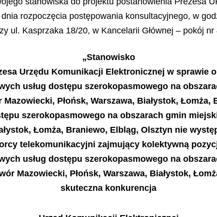
ojego stanowiska do projektu postanowienia Prezesa U
 dnia rozpoczęcia postępowania konsultacyjnego, w god
y ul. Kasprzaka 18/20, w Kancelarii Głównej – pokój nr 
„Stanowisko
zesa Urzędu Komunikacji Elektronicznej w sprawie o
owych usług dostępu szerokopasmowego na obszarac
 Mazowiecki, Płońsk, Warszawa, Białystok, Łomża, Br
tępu szerokopasmowego na obszarach gmin miejskic
łystok, Łomża, Braniewo, Elbląg, Olsztyn nie wystę
iorcy telekomunikacyjni zajmujący kolektywną pozycj
owych usług dostępu szerokopasmowego na obszarac
Dwór Mazowiecki, Płońsk, Warszawa, Białystok, Łomża
skuteczna konkurencja