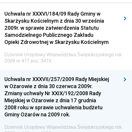
Dziennik Urzędowy Urzędu Komunikacji
Uchwała nr XXXVI/184/09 Rady Gminy w
Elektronicznej
Skarżysku Kościelnym z dnia 30 września
Dziennik Urzędowy Ministra Spraw Wewnętrznych i
2009r. w sprawie zatwierdzenia Statutu
Administracji
Samodzielnego Publicznego Zakładu
Dziennik Urzędowy Ministra Transportu
Opieki Zdrowotnej w Skarżysku Kościelnym
Dziennik Urzędowy Ministra Budownictwa
Dziennik Urzędowy Województwa Świętokrzyskiego rok
Dziennik Urzędowy Ministra Nauki i Szkolnictwa
2009 nr 477 poz. 3474
Wyższego
Dziennik Urzędowy Głównego Urzędu Miar
Uchwała nr XXXVII/257/2009 Rady Miejskiej
w Ożarowie z dnia 30 czerwca 2009r.
Dziennik Urzędowy Ministra Rolnictwa i Rozwoju Wsi
Zmiany uchwały Nr XXIX/192/2008 Rady
Dziennik Urzędowy Ministra Edukacji Narodowej i
Miejskiej w Ożarowie z dnia 17 grudnia
Sportu
2008 roku w sprawie uchwalenia budżetu
Gminy Ożarów na 2009 rok.
Dziennik Urzędowy Ministra Edukacji i Nauki
Dziennik Urzędowy Ministra Edukacji Narodowej
Dziennik Urzędowy Województwa Świętokrzyskiego rok