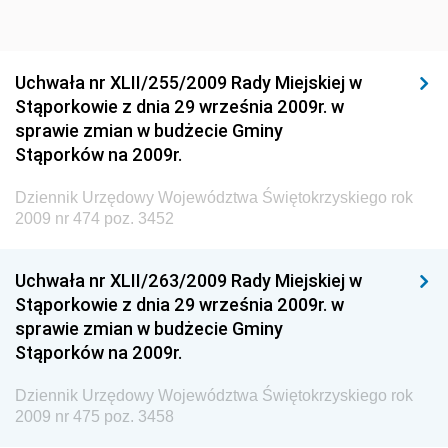
Dziennik Urzędowy Ministra Sportu i Turystyki
Dziennik Urzędowy Ministra Rozwoju Regionalnego
Dziennik Urzędowy Ministra Budownictwa i Przemysłu
Uchwała nr XLII/255/2009 Rady Miejskiej w
Materiałów Budowlanych
Stąporkowie z dnia 29 września 2009r. w
sprawie zmian w budżecie Gminy
Dziennik Urzędowy Ministra Infrastruktury i Rozwoju
Stąporków na 2009r.
Dziennik Urzędowy Głównego Inspektoratu Ochrony
Środowiska
Dziennik Urzędowy Województwa Świętokrzyskiego rok
2009 nr 474 poz. 3452
Dziennik Urzędowy Generalnej Dyrekcji Ochrony
Środowiska
Uchwała nr XLII/263/2009 Rady Miejskiej w
Dziennik Urzędowy Ministerstwa Administracji,
Stąporkowie z dnia 29 września 2009r. w
Gospodarki Terenowej i Ochrony Środowiska
sprawie zmian w budżecie Gminy
Dziennik Urzędowy Ministerstwa Administracji i
Stąporków na 2009r.
Gospodarki Przestrzennej
Dziennik Urzędowy Województwa Świętokrzyskiego rok
Dziennik Urzędowy Unii Europejskiej, L
2009 nr 475 poz. 3458
Dziennik Urzędowy Ministerstwa Komunikacji