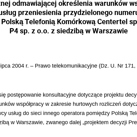
znej odmawiającej określenia warunków w
i usług przeniesienia przydzielonego numer
 Polską Telefonią Komórkową Centertel sp.
P4 sp. z o.o. z siedzibą w Warszawie
 lipca 2004 r. – Prawo telekomunikacyjne (Dz. U. Nr 171,
się postępowanie konsultacyjne dotyczące projektu dec
unków współpracy w zakresie hurtowych rozliczeń dotyczą
y usług do sieci innego operatora pomiędzy Polską Tel
dzibą w Warszawie, zwanego dalej „projektem decyzji Pr