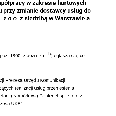
spółpracy w zakresie hurtowych
u przy zmianie dostawcy usług do
 z o.o. z siedzibą w Warszawie a
1)
 poz. 1800, z późn. zm.
) ogłasza się, co
yzji Prezesa Urzędu Komunikacji
cych realizacji usług przeniesienia
efonią Komórkową Centertel sp. z o.o. z
ezesa UKE”.