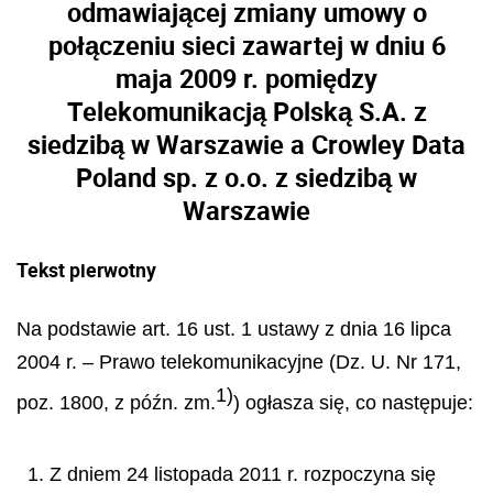
odmawiającej zmiany umowy o
połączeniu sieci zawartej w dniu 6
maja 2009 r. pomiędzy
Telekomunikacją Polską S.A. z
siedzibą w Warszawie a Crowley Data
Poland sp. z o.o. z siedzibą w
Warszawie
Tekst pierwotny
Na podstawie art. 16 ust. 1 ustawy z dnia 16 lipca
2004 r.
–
Prawo telekomunikacyjne (Dz. U. Nr 171,
1)
poz. 1800, z p
óź
n. zm.
) og
ł
asza si
ę
, co nast
ę
puje:
1. Z dniem 24 listopada 2011 r. rozpoczyna się