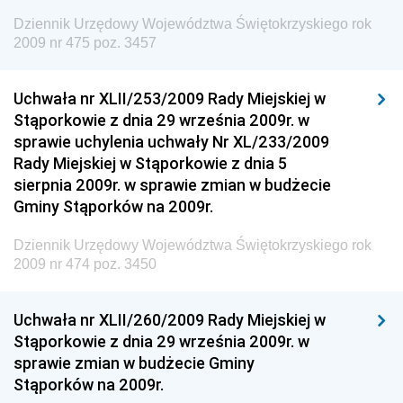
Dziennik Urzędowy Komendy Głównej Straży
Dziennik Urzędowy Województwa Świętokrzyskiego rok
Granicznej
2009 nr 475 poz. 3457
Dziennik Urzędowy Głównego Inspektoratu Transportu
Drogowego
Uchwała nr XLII/253/2009 Rady Miejskiej w
Stąporkowie z dnia 29 września 2009r. w
Dziennik Urzędowy Narodowego Banku Polskiego
sprawie uchylenia uchwały Nr XL/233/2009
Dziennik Urzędowy Komendy Głównej Policji
Rady Miejskiej w Stąporkowie z dnia 5
sierpnia 2009r. w sprawie zmian w budżecie
Dziennik Urzędowy Ministra Pracy i Polityki
Gminy Stąporków na 2009r.
Społecznej
Dziennik Urzędowy Ministra Transportu, Budownictwa
Dziennik Urzędowy Województwa Świętokrzyskiego rok
i Gospodarki Morskiej
2009 nr 474 poz. 3450
Dziennik Urzędowy Ministra Rozwoju i Technologii
Uchwała nr XLII/260/2009 Rady Miejskiej w
Dziennik Urzędowy Ministra Spraw Zagranicznych
Stąporkowie z dnia 29 września 2009r. w
Dziennik Urzędowy Centralnego Biura
sprawie zmian w budżecie Gminy
Antykorupcyjnego
Stąporków na 2009r.
Dziennik Urzędowy Agencji Bezpieczeństwa