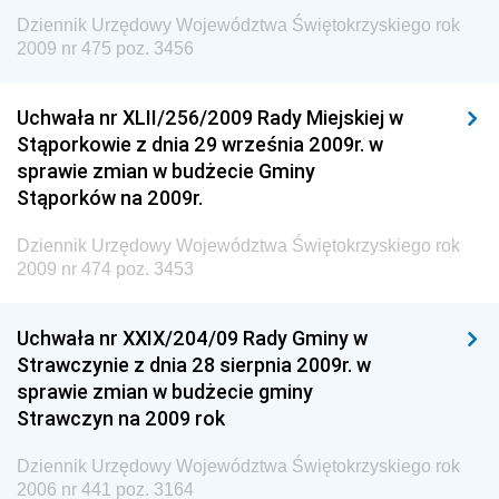
Wewnętrznego
Dziennik Urzędowy Województwa Świętokrzyskiego rok
2009 nr 475 poz. 3456
Dziennik Urzędowy Urzędu Patentowego
Rzeczypospolitej Polskiej
Uchwała nr XLII/256/2009 Rady Miejskiej w
Dziennik Urzędowy Generalnej Dyrekcji Dróg
Stąporkowie z dnia 29 września 2009r. w
Krajowych i Autostrad
sprawie zmian w budżecie Gminy
Dziennik Urzędowy Ministra Środowiska
Stąporków na 2009r.
Dziennik Urzędowy Ministra Administracji i Cyfryzacji
Dziennik Urzędowy Województwa Świętokrzyskiego rok
Dziennik Urzędowy Ministra Edukacji
2009 nr 474 poz. 3453
Dziennik Urzędowy Ministra Nauki
Uchwała nr XXIX/204/09 Rady Gminy w
Dziennik Urzędowy Ministra Przemysłu
Strawczynie z dnia 28 sierpnia 2009r. w
Dziennik Urzędowy Ministra Finansów i Gospodarki
sprawie zmian w budżecie gminy
Strawczyn na 2009 rok
Dziennik Urzędowy Ministra do Spraw Unii
Europejskiej
Dziennik Urzędowy Województwa Świętokrzyskiego rok
Dziennik Urzędowy Agencji Wywiadu
2006 nr 441 poz. 3164