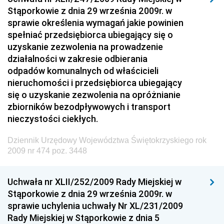
Dziennik Urzędowy Ministra Rozwoju i Finansów
Stąporkowie z dnia 29 września 2009r. w
Dziennik Urzędowy Wyższego Urzędu Górniczego
sprawie określenia wymagań jakie powinien
spełniać przedsiębiorca ubiegający się o
Dziennik Urzędowy Prezesa Urzędu Transportu
uzyskanie zezwolenia na prowadzenie
Kolejowego
działalności w zakresie odbierania
Dziennik Urzędowy Ministra Przedsiębiorczości i
odpadów komunalnych od właścicieli
Technologii
nieruchomości i przedsiębiorca ubiegający
się o uzyskanie zezwolenia na opróżnianie
Dziennik Urzędowy Ministra Inwestycji i Rozwoju
zbiorników bezodpływowych i transport
Dziennik Urzędowy Naczelnego Dyrektora Archiwów
nieczystości ciekłych.
Państwowych
Dziennik Urzędowy Województwa Świętokrzyskiego rok
Dziennik Urzędowy Ministra Finansów, Inwestycji i
2009 nr 474 poz. 3448
Rozwoju
Dziennik Urzędowy Ministra Klimatu
Uchwała nr XLII/252/2009 Rady Miejskiej w
Dziennik Urzędowy Ministra Sportu
Stąporkowie z dnia 29 września 2009r. w
Dziennik Urzędowy Ministra Funduszy i Polityki
sprawie uchylenia uchwały Nr XL/231/2009
Regionalnej
Rady Miejskiej w Stąporkowie z dnia 5