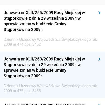
Dziennik Urzędowy Ministra Rozwoju Regionalnego
Dziennik Urzędowy Ministra Budownictwa i Przemysłu
Uchwała nr XLII/255/2009 Rady Miejskiej w
Materiałów Budowlanych
Stąporkowie z dnia 29 września 2009r. w
sprawie zmian w budżecie Gminy
Dziennik Urzędowy Ministra Infrastruktury i Rozwoju
Stąporków na 2009r.
Dziennik Urzędowy Głównego Inspektoratu Ochrony
Środowiska
Dziennik Urzędowy Województwa Świętokrzyskiego rok
2009 nr 474 poz. 3452
Dziennik Urzędowy Generalnej Dyrekcji Ochrony
Środowiska
Uchwała nr XLII/263/2009 Rady Miejskiej w
Dziennik Urzędowy Ministerstwa Administracji,
Stąporkowie z dnia 29 września 2009r. w
Gospodarki Terenowej i Ochrony Środowiska
sprawie zmian w budżecie Gminy
Dziennik Urzędowy Ministerstwa Administracji i
Stąporków na 2009r.
Gospodarki Przestrzennej
Dziennik Urzędowy Województwa Świętokrzyskiego rok
Dziennik Urzędowy Unii Europejskiej, L
2009 nr 475 poz. 3458
Dziennik Urzędowy Ministerstwa Komunikacji
Dziennik Urzędowy Ministerstwa Przemysłu