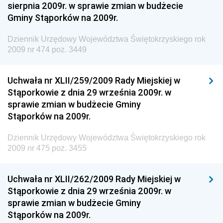
sierpnia 2009r. w sprawie zmian w budżecie
Dziennik Urzędowy Ministra Aktywów Państwowych
Gminy Stąporków na 2009r.
Dziennik Urzędowy Ministra Zdrowia
Dziennik Urzędowy Województwa Świętokrzyskiego rok
Dziennik Urzędowy Ministra Środowiska i Głównego
2009 nr 474 poz. 3449
Inspektora Ochrony Środowiska
Dziennik Urzędowy Ministra Klimatu i Środowiska
Uchwała nr XLII/259/2009 Rady Miejskiej w
Dziennik Urzędowy Ministerstwa Kultury, Dziedzictwa
Stąporkowie z dnia 29 września 2009r. w
Narodowego i Sportu
sprawie zmian w budżecie Gminy
Stąporków na 2009r.
Dziennik Urzędowy Ministra Finansów, Funduszy i
Polityki Regionalnej
Dziennik Urzędowy Województwa Świętokrzyskiego rok
Dziennik Urzędowy Ministra Rozwoju, Pracy i
2009 nr 475 poz. 3455
Technologii
Dziennik Urzędowy Ministra Kultury, Dziedzictwa
Uchwała nr XLII/262/2009 Rady Miejskiej w
Narodowego i Sportu
Stąporkowie z dnia 29 września 2009r. w
sprawie zmian w budżecie Gminy
Dziennik Urzędowy Ministra Rodziny i Polityki
Stąporków na 2009r.
Społecznej