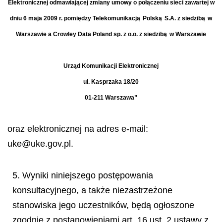
Elektronicznej odmawiaj
ą
cej zmiany umowy o po
łą
czeniu sieci zawartej w
dniu 6 maja 2009 r. pomi
ę
dzy Telekomunikacj
ą
Polsk
ą
S.A. z siedzib
ą
w
Warszawie a Crowley Data Poland sp. z o.o. z siedzib
ą
w Warszawie
Urz
ą
d Komunikacji Elektronicznej
ul. Kasprzaka 18/20
01-211 Warszawa”
oraz elektronicznej na adres e-mail:
uke@uke.gov.pl.
5. Wyniki niniejszego postępowania
konsultacyjnego, a także niezastrzeżone
stanowiska jego uczestników, będą ogłoszone
zgodnie z postanowieniami art. 16 ust. 2 ustawy z