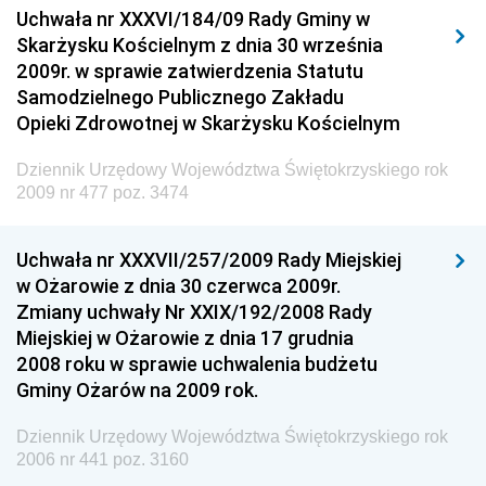
Uchwała nr XXXVI/184/09 Rady Gminy w
Elektronicznej
Skarżysku Kościelnym z dnia 30 września
Dziennik Urzędowy Ministra Spraw Wewnętrznych i
2009r. w sprawie zatwierdzenia Statutu
Administracji
Samodzielnego Publicznego Zakładu
Dziennik Urzędowy Ministra Transportu
Opieki Zdrowotnej w Skarżysku Kościelnym
Dziennik Urzędowy Ministra Budownictwa
Dziennik Urzędowy Województwa Świętokrzyskiego rok
Dziennik Urzędowy Ministra Nauki i Szkolnictwa
2009 nr 477 poz. 3474
Wyższego
Dziennik Urzędowy Głównego Urzędu Miar
Uchwała nr XXXVII/257/2009 Rady Miejskiej
w Ożarowie z dnia 30 czerwca 2009r.
Dziennik Urzędowy Ministra Rolnictwa i Rozwoju Wsi
Zmiany uchwały Nr XXIX/192/2008 Rady
Dziennik Urzędowy Ministra Edukacji Narodowej i
Miejskiej w Ożarowie z dnia 17 grudnia
Sportu
2008 roku w sprawie uchwalenia budżetu
Gminy Ożarów na 2009 rok.
Dziennik Urzędowy Ministra Edukacji i Nauki
Dziennik Urzędowy Ministra Edukacji Narodowej
Dziennik Urzędowy Województwa Świętokrzyskiego rok
2006 nr 441 poz. 3160
Dziennik Urzędowy Ministra Gospodarki Morskiej