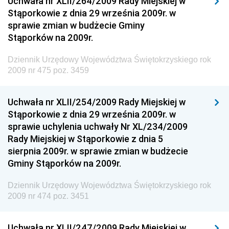
Uchwała nr XLII/264/2009 Rady Miejskiej w
Chemicznego i Lekkiego
Stąporkowie z dnia 29 września 2009r. w
sprawie zmian w budżecie Gminy
Dziennik Urzędowy Ministerstwa Rolnictwa i
Stąporków na 2009r.
Gospodarki Żywnościowej
Dziennik Urzędowy Ministra Rodziny, Pracy i Polityki
Dziennik Urzędowy Województwa Świętokrzyskiego rok
Społecznej
2009 nr 475 poz. 3459
Dziennik Urzędowy Ministra Cyfryzacji
Uchwała nr XLII/254/2009 Rady Miejskiej w
Dziennik Urzędowy Ministra Rozwoju
Stąporkowie z dnia 29 września 2009r. w
Dziennik Urzędowy Ministra Infrastruktury i
sprawie uchylenia uchwały Nr XL/234/2009
Budownictwa
Rady Miejskiej w Stąporkowie z dnia 5
sierpnia 2009r. w sprawie zmian w budżecie
Dziennik Urzędowy Ministra Gospodarki Morskiej i
Gminy Stąporków na 2009r.
Żeglugi Śródlądowej
Dziennik Urzędowy Ministra Energii
Dziennik Urzędowy Województwa Świętokrzyskiego rok
2009 nr 474 poz. 3451
Dziennik Urzędowy Ministra Finansów
Dziennik Urzędowy Ministra Sprawiedliwości
Uchwała nr XLII/247/2009 Rady Miejskiej w