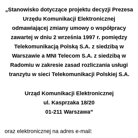
„
Stanowisko dotycz
ą
ce projektu decyzji Prezesa
Urz
ę
du Komunikacji Elektronicznej
odmawiaj
ą
cej zmiany umowy o wsp
ół
pracy
zawartej w dniu 2 wrze
ś
nia 1997 r. pomi
ę
dzy
Telekomunikacj
ą
Polsk
ą
S.A. z siedzib
ą
w
Warszawie a MNI Telecom S.A. z siedzib
ą
w
Radomiu w zakresie zasad rozliczania us
ł
ugi
tranzytu w sieci Telekomunikacji Polskiej S.A.
Urz
ą
d Komunikacji Elektronicznej
ul. Kasprzaka 18/20
01-211 Warszawa”
oraz elektronicznej na adres e-mail: