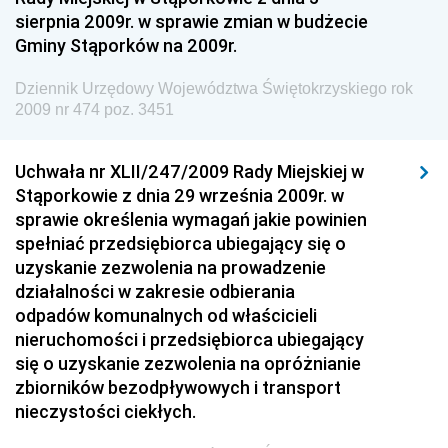
sierpnia 2009r. w sprawie zmian w budżecie
Dziennik Urzędowy Ministra Gospodarki Morskiej i
Gminy Stąporków na 2009r.
Żeglugi Śródlądowej
Dziennik Urzędowy Ministra Energii
Dziennik Urzędowy Województwa Świętokrzyskiego rok
2009 nr 474 poz. 3451
Dziennik Urzędowy Ministra Finansów
Dziennik Urzędowy Ministra Sprawiedliwości
Uchwała nr XLII/247/2009 Rady Miejskiej w
Dziennik Urzędowy Ministra Rozwoju i Finansów
Stąporkowie z dnia 29 września 2009r. w
Dziennik Urzędowy Wyższego Urzędu Górniczego
sprawie określenia wymagań jakie powinien
spełniać przedsiębiorca ubiegający się o
Dziennik Urzędowy Prezesa Urzędu Transportu
uzyskanie zezwolenia na prowadzenie
Kolejowego
działalności w zakresie odbierania
Dziennik Urzędowy Ministra Przedsiębiorczości i
odpadów komunalnych od właścicieli
Technologii
nieruchomości i przedsiębiorca ubiegający
się o uzyskanie zezwolenia na opróżnianie
Dziennik Urzędowy Ministra Inwestycji i Rozwoju
zbiorników bezodpływowych i transport
Dziennik Urzędowy Naczelnego Dyrektora Archiwów
nieczystości ciekłych.
Państwowych