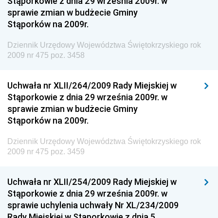
Stąporkowie z dnia 29 września 2009r. w
Gospodarki Terenowej i Ochrony Środowiska
sprawie zmian w budżecie Gminy
Dziennik Urzędowy Ministerstwa Administracji i
Stąporków na 2009r.
Gospodarki Przestrzennej
Dziennik Urzędowy Województwa Świętokrzyskiego rok
Dziennik Urzędowy Unii Europejskiej, L
2009 nr 475 poz. 3458
Dziennik Urzędowy Ministerstwa Komunikacji
Dziennik Urzędowy Ministerstwa Przemysłu
Uchwała nr XLII/264/2009 Rady Miejskiej w
Chemicznego i Lekkiego
Stąporkowie z dnia 29 września 2009r. w
sprawie zmian w budżecie Gminy
Dziennik Urzędowy Ministerstwa Rolnictwa i
Stąporków na 2009r.
Gospodarki Żywnościowej
Dziennik Urzędowy Ministra Rodziny, Pracy i Polityki
Dziennik Urzędowy Województwa Świętokrzyskiego rok
Społecznej
2009 nr 475 poz. 3459
Dziennik Urzędowy Ministra Cyfryzacji
Uchwała nr XLII/254/2009 Rady Miejskiej w
Dziennik Urzędowy Ministra Rozwoju
Stąporkowie z dnia 29 września 2009r. w
Dziennik Urzędowy Ministra Infrastruktury i
sprawie uchylenia uchwały Nr XL/234/2009
Budownictwa
Rady Miejskiej w Stąporkowie z dnia 5