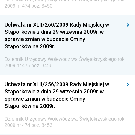
i Gospodarki Morskiej
2009 nr 474 poz. 3450
Dziennik Urzędowy Ministra Rozwoju i Technologii
Uchwała nr XLII/260/2009 Rady Miejskiej w
Dziennik Urzędowy Ministra Spraw Zagranicznych
Stąporkowie z dnia 29 września 2009r. w
Dziennik Urzędowy Centralnego Biura
sprawie zmian w budżecie Gminy
Antykorupcyjnego
Stąporków na 2009r.
Dziennik Urzędowy Agencji Bezpieczeństwa
Wewnętrznego
Dziennik Urzędowy Województwa Świętokrzyskiego rok
2009 nr 475 poz. 3456
Dziennik Urzędowy Urzędu Patentowego
Rzeczypospolitej Polskiej
Uchwała nr XLII/256/2009 Rady Miejskiej w
Dziennik Urzędowy Generalnej Dyrekcji Dróg
Stąporkowie z dnia 29 września 2009r. w
Krajowych i Autostrad
sprawie zmian w budżecie Gminy
Dziennik Urzędowy Ministra Środowiska
Stąporków na 2009r.
Dziennik Urzędowy Ministra Administracji i Cyfryzacji
Dziennik Urzędowy Województwa Świętokrzyskiego rok
Dziennik Urzędowy Ministra Edukacji
2009 nr 474 poz. 3453
Dziennik Urzędowy Ministra Nauki