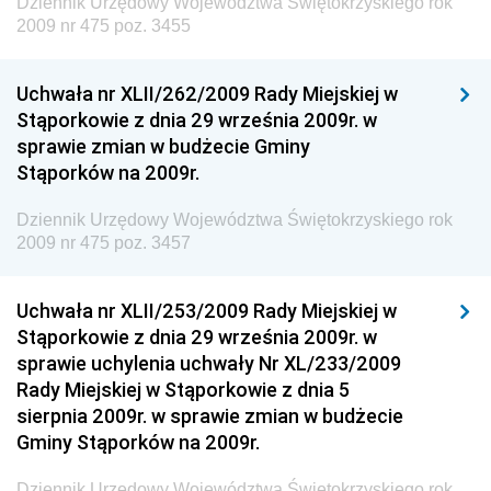
Dziennik Urzędowy Województwa Świętokrzyskiego rok
Dziennik Urzędowy Ministra Rozwoju, Pracy i
2009 nr 475 poz. 3455
Technologii
Dziennik Urzędowy Ministra Kultury, Dziedzictwa
Uchwała nr XLII/262/2009 Rady Miejskiej w
Narodowego i Sportu
Stąporkowie z dnia 29 września 2009r. w
sprawie zmian w budżecie Gminy
Dziennik Urzędowy Ministra Rodziny i Polityki
Stąporków na 2009r.
Społecznej
Dziennik Urzędowy Komendy Głównej Straży
Dziennik Urzędowy Województwa Świętokrzyskiego rok
Granicznej
2009 nr 475 poz. 3457
Dziennik Urzędowy Głównego Inspektoratu Transportu
Drogowego
Uchwała nr XLII/253/2009 Rady Miejskiej w
Stąporkowie z dnia 29 września 2009r. w
Dziennik Urzędowy Narodowego Banku Polskiego
sprawie uchylenia uchwały Nr XL/233/2009
Dziennik Urzędowy Komendy Głównej Policji
Rady Miejskiej w Stąporkowie z dnia 5
sierpnia 2009r. w sprawie zmian w budżecie
Dziennik Urzędowy Ministra Pracy i Polityki
Gminy Stąporków na 2009r.
Społecznej
Dziennik Urzędowy Ministra Transportu, Budownictwa
Dziennik Urzędowy Województwa Świętokrzyskiego rok