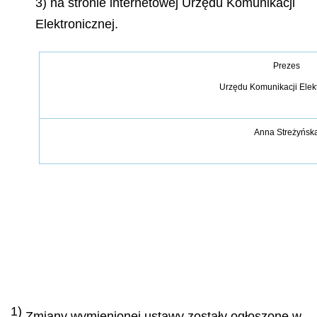
3) na stronie internetowej Urzędu Komunikacji
Elektronicznej.
Prezes
Urz
ę
du Komunikacji Elek
Anna Stre
ż
y
ń
sk
1)
Zmiany wymienionej ustawy zostały ogłoszone w