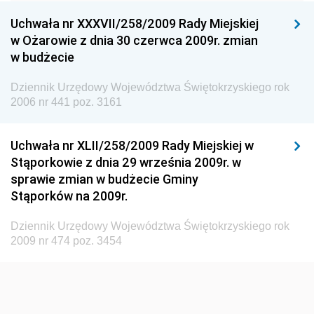
Konsumentów
Uchwała nr XXXVII/258/2009 Rady Miejskiej
Dziennik Urzędowy Ministra Pracy i Polityki
w Ożarowie z dnia 30 czerwca 2009r. zmian
Społecznej
w budżecie
Dziennik Urzędowy Ministra Spraw Zagranicznych
Dziennik Urzędowy Województwa Świętokrzyskiego rok
Dziennik Urzędowy Urzędu Lotnictwa Cywilnego
2006 nr 441 poz. 3161
Dziennik Urzędowy Komisji Nadzoru Finansowego
Uchwała nr XLII/258/2009 Rady Miejskiej w
Dziennik Urzędowy Ministerstwa Hutnictwa i
Stąporkowie z dnia 29 września 2009r. w
Przemysłu Maszynowego
sprawie zmian w budżecie Gminy
Dziennik Urzędowy Ministerstwa Zdrowia i Opieki
Stąporków na 2009r.
Społecznej
Dziennik Urzędowy Województwa Świętokrzyskiego rok
Dziennik Urzędowy Ministerstwa Rolnictwa, Leśnictwa
2009 nr 474 poz. 3454
i Gospodarki Żywnościowej
Dziennik Urzędowy Ministra Spraw Wewnętrznych
Dziennik Urzędowy Ministra Transportu, Budownictwa
i Gospodarki Morskiej