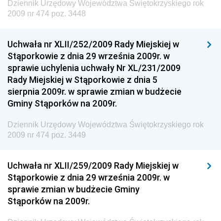
Dziennik Urzędowy Województwa Świętokrzyskiego rok
Dziennik Urzędowy Ministra Finansów, Inwestycji i
2009 nr 474 poz. 3448
Rozwoju
Dziennik Urzędowy Ministra Klimatu
Uchwała nr XLII/252/2009 Rady Miejskiej w
Dziennik Urzędowy Ministra Sportu
Stąporkowie z dnia 29 września 2009r. w
Dziennik Urzędowy Ministra Funduszy i Polityki
sprawie uchylenia uchwały Nr XL/231/2009
Regionalnej
Rady Miejskiej w Stąporkowie z dnia 5
sierpnia 2009r. w sprawie zmian w budżecie
Dziennik Urzędowy Ministra Aktywów Państwowych
Gminy Stąporków na 2009r.
Dziennik Urzędowy Ministra Zdrowia
Dziennik Urzędowy Województwa Świętokrzyskiego rok
Dziennik Urzędowy Ministra Środowiska i Głównego
2009 nr 474 poz. 3449
Inspektora Ochrony Środowiska
Dziennik Urzędowy Ministra Klimatu i Środowiska
Uchwała nr XLII/259/2009 Rady Miejskiej w
Dziennik Urzędowy Ministerstwa Kultury, Dziedzictwa
Stąporkowie z dnia 29 września 2009r. w
Narodowego i Sportu
sprawie zmian w budżecie Gminy
Stąporków na 2009r.
Dziennik Urzędowy Ministra Finansów, Funduszy i
Polityki Regionalnej