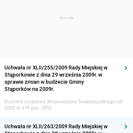
Dziennik Urzędowy Ministra Administracji i Cyfryzacji
Dziennik Urzędowy Głównego Inspektora Ochrony
REKLAMA
Środowiska
Dziennik Urzędowy Ministra Środowiska
Dziennik Urzędowy Ministra Sportu i Turystyki
Dziennik Urzędowy Ministra Rozwoju Regionalnego
Dziennik Urzędowy Ministra Budownictwa i Przemysłu
Uchwała nr XLII/255/2009 Rady Miejskiej w
Materiałów Budowlanych
Stąporkowie z dnia 29 września 2009r. w
sprawie zmian w budżecie Gminy
Dziennik Urzędowy Ministra Infrastruktury i Rozwoju
Stąporków na 2009r.
Dziennik Urzędowy Głównego Inspektoratu Ochrony
Środowiska
Dziennik Urzędowy Województwa Świętokrzyskiego rok
2009 nr 474 poz. 3452
Dziennik Urzędowy Generalnej Dyrekcji Ochrony
Środowiska
Uchwała nr XLII/263/2009 Rady Miejskiej w
Dziennik Urzędowy Ministerstwa Administracji,