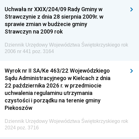
Uchwała nr XXIX/204/09 Rady Gminy w
Dziennik Urzędowy Ministra Przemysłu
Strawczynie z dnia 28 sierpnia 2009r. w
Dziennik Urzędowy Ministra Finansów i Gospodarki
sprawie zmian w budżecie gminy
Strawczyn na 2009 rok
Dziennik Urzędowy Ministra do Spraw Unii
Europejskiej
Dziennik Urzędowy Województwa Świętokrzyskiego rok
Dziennik Urzędowy Agencji Wywiadu
2006 nr 441 poz. 3164
Wyrok nr II SA/Ke 463/22 Wojewódzkiego
Sądu Administracyjnego w Kielcach z dnia
22 października 2026 r. w przedmiocie
uchwalenia regulaminu utrzymania
czystości i porządku na terenie gminy
Piekoszów
Dziennik Urzędowy Województwa Świętokrzyskiego rok
2024 poz. 3716