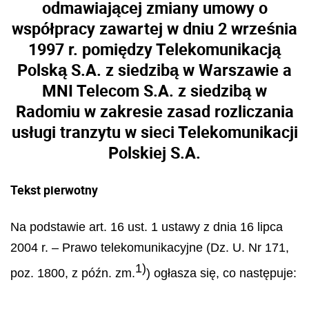
odmawiającej zmiany umowy o
współpracy zawartej w dniu 2 września
1997 r. pomiędzy Telekomunikacją
Polską S.A. z siedzibą w Warszawie a
MNI Telecom S.A. z siedzibą w
Radomiu w zakresie zasad rozliczania
usługi tranzytu w sieci Telekomunikacji
Polskiej S.A.
Tekst pierwotny
Na podstawie art. 16 ust. 1 ustawy z dnia 16 lipca
2004 r.
–
Prawo telekomunikacyjne (Dz. U. Nr 171,
1)
poz. 1800, z p
óź
n. zm.
) og
ł
asza si
ę
, co nast
ę
puje: