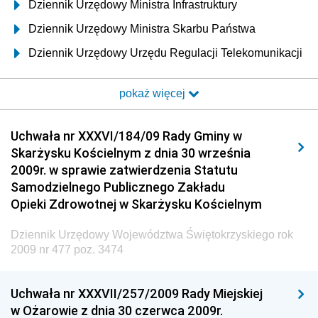
Dziennik Urzędowy Ministra Infrastruktury
Dziennik Urzędowy Ministra Skarbu Państwa
Dziennik Urzędowy Urzędu Regulacji Telekomunikacji
i Poczty
pokaż więcej
Dziennik Urzędowy Ministra Transportu i Budownictwa
Dziennik Urzędowy Urzędu Komunikacji
Uchwała nr XXXVI/184/09 Rady Gminy w
Elektronicznej
Skarżysku Kościelnym z dnia 30 września
Dziennik Urzędowy Ministra Spraw Wewnętrznych i
2009r. w sprawie zatwierdzenia Statutu
Administracji
Samodzielnego Publicznego Zakładu
Dziennik Urzędowy Ministra Transportu
Opieki Zdrowotnej w Skarżysku Kościelnym
Dziennik Urzędowy Ministra Budownictwa
Dziennik Urzędowy Województwa Świętokrzyskiego rok
Dziennik Urzędowy Ministra Nauki i Szkolnictwa
2009 nr 477 poz. 3474
Wyższego
Dziennik Urzędowy Głównego Urzędu Miar
Uchwała nr XXXVII/257/2009 Rady Miejskiej
w Ożarowie z dnia 30 czerwca 2009r.
Dziennik Urzędowy Ministra Rolnictwa i Rozwoju Wsi