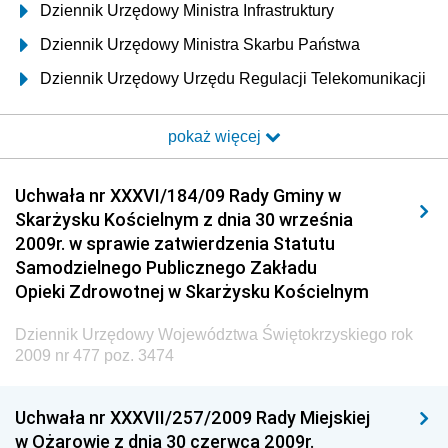
Dziennik Urzędowy Ministra Infrastruktury
Dziennik Urzędowy Ministra Skarbu Państwa
Dziennik Urzędowy Urzędu Regulacji Telekomunikacji
i Poczty
pokaż więcej
Dziennik Urzędowy Ministra Transportu i Budownictwa
Dziennik Urzędowy Urzędu Komunikacji
Uchwała nr XXXVI/184/09 Rady Gminy w
Elektronicznej
Skarżysku Kościelnym z dnia 30 września
Dziennik Urzędowy Ministra Spraw Wewnętrznych i
2009r. w sprawie zatwierdzenia Statutu
Administracji
Samodzielnego Publicznego Zakładu
Dziennik Urzędowy Ministra Transportu
Opieki Zdrowotnej w Skarżysku Kościelnym
Dziennik Urzędowy Ministra Budownictwa
Dziennik Urzędowy Województwa Świętokrzyskiego rok
Dziennik Urzędowy Ministra Nauki i Szkolnictwa
2009 nr 477 poz. 3474
Wyższego
Dziennik Urzędowy Głównego Urzędu Miar
Uchwała nr XXXVII/257/2009 Rady Miejskiej
w Ożarowie z dnia 30 czerwca 2009r.
Dziennik Urzędowy Ministra Rolnictwa i Rozwoju Wsi