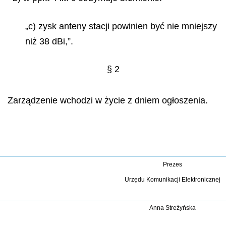
„c) zysk anteny stacji powinien być nie mniejszy
niż 38 dBi,”.
§ 2
Zarządzenie wchodzi w życie z dniem ogłoszenia.
Prezes
Urz
ę
du Komunikacji Elektronicznej
Anna Stre
ż
y
ń
ska