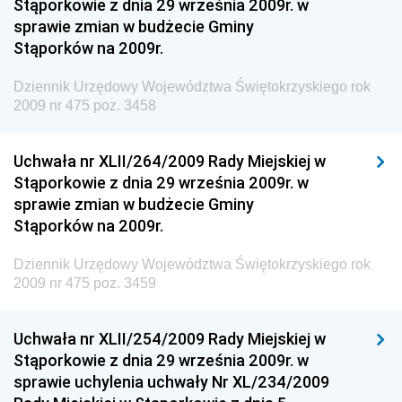
Stąporkowie z dnia 29 września 2009r. w
Gospodarki Terenowej i Ochrony Środowiska
sprawie zmian w budżecie Gminy
Dziennik Urzędowy Ministerstwa Administracji i
Stąporków na 2009r.
Gospodarki Przestrzennej
Dziennik Urzędowy Województwa Świętokrzyskiego rok
Dziennik Urzędowy Unii Europejskiej, L
2009 nr 475 poz. 3458
Dziennik Urzędowy Ministerstwa Komunikacji
Dziennik Urzędowy Ministerstwa Przemysłu
Uchwała nr XLII/264/2009 Rady Miejskiej w
Chemicznego i Lekkiego
Stąporkowie z dnia 29 września 2009r. w
sprawie zmian w budżecie Gminy
Dziennik Urzędowy Ministerstwa Rolnictwa i
Stąporków na 2009r.
Gospodarki Żywnościowej
Dziennik Urzędowy Ministra Rodziny, Pracy i Polityki
Dziennik Urzędowy Województwa Świętokrzyskiego rok
Społecznej
2009 nr 475 poz. 3459
Dziennik Urzędowy Ministra Cyfryzacji
Uchwała nr XLII/254/2009 Rady Miejskiej w
Dziennik Urzędowy Ministra Rozwoju
Stąporkowie z dnia 29 września 2009r. w
Dziennik Urzędowy Ministra Infrastruktury i
sprawie uchylenia uchwały Nr XL/234/2009
Budownictwa