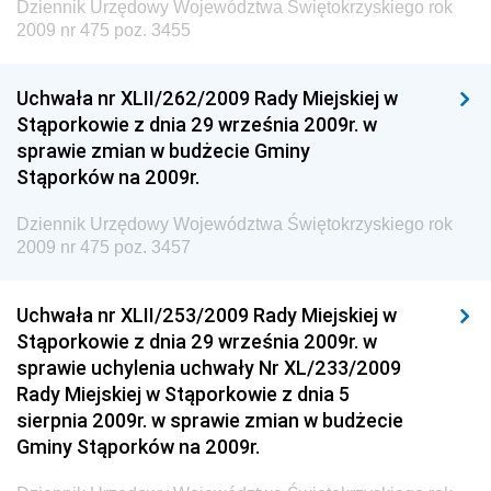
Dziennik Urzędowy Województwa Świętokrzyskiego rok
Dziennik Urzędowy Ministra Rozwoju, Pracy i
2009 nr 475 poz. 3455
Technologii
Dziennik Urzędowy Ministra Kultury, Dziedzictwa
Uchwała nr XLII/262/2009 Rady Miejskiej w
Narodowego i Sportu
Stąporkowie z dnia 29 września 2009r. w
sprawie zmian w budżecie Gminy
Dziennik Urzędowy Ministra Rodziny i Polityki
Stąporków na 2009r.
Społecznej
Dziennik Urzędowy Komendy Głównej Straży
Dziennik Urzędowy Województwa Świętokrzyskiego rok
Granicznej
2009 nr 475 poz. 3457
Dziennik Urzędowy Głównego Inspektoratu Transportu
Drogowego
Uchwała nr XLII/253/2009 Rady Miejskiej w
Stąporkowie z dnia 29 września 2009r. w
Dziennik Urzędowy Narodowego Banku Polskiego
sprawie uchylenia uchwały Nr XL/233/2009
Dziennik Urzędowy Komendy Głównej Policji
Rady Miejskiej w Stąporkowie z dnia 5
sierpnia 2009r. w sprawie zmian w budżecie
Dziennik Urzędowy Ministra Pracy i Polityki
Gminy Stąporków na 2009r.
Społecznej
Dziennik Urzędowy Ministra Transportu, Budownictwa