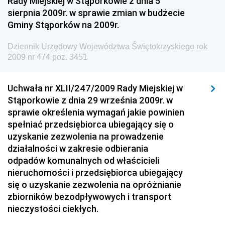
Rady Miejskiej w Stąporkowie z dnia 5
sierpnia 2009r. w sprawie zmian w budżecie
Dziennik Urzędowy Ministra Gospodarki Morskiej i
Gminy Stąporków na 2009r.
Żeglugi Śródlądowej
Dziennik Urzędowy Ministra Energii
Dziennik Urzędowy Województwa Świętokrzyskiego rok
2009 nr 474 poz. 3451
Dziennik Urzędowy Ministra Finansów
Dziennik Urzędowy Ministra Sprawiedliwości
Uchwała nr XLII/247/2009 Rady Miejskiej w
Dziennik Urzędowy Ministra Rozwoju i Finansów
Stąporkowie z dnia 29 września 2009r. w
Dziennik Urzędowy Wyższego Urzędu Górniczego
sprawie określenia wymagań jakie powinien
spełniać przedsiębiorca ubiegający się o
Dziennik Urzędowy Prezesa Urzędu Transportu
uzyskanie zezwolenia na prowadzenie
Kolejowego
działalności w zakresie odbierania
Dziennik Urzędowy Ministra Przedsiębiorczości i
odpadów komunalnych od właścicieli
Technologii
nieruchomości i przedsiębiorca ubiegający
się o uzyskanie zezwolenia na opróżnianie
Dziennik Urzędowy Ministra Inwestycji i Rozwoju
zbiorników bezodpływowych i transport
Dziennik Urzędowy Naczelnego Dyrektora Archiwów
nieczystości ciekłych.
Państwowych