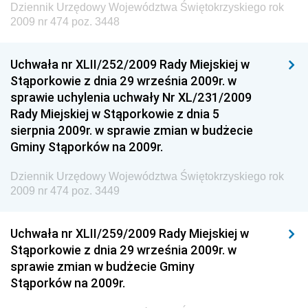
Dziennik Urzędowy Województwa Świętokrzyskiego rok
Dziennik Urzędowy Ministra Finansów, Inwestycji i
2009 nr 474 poz. 3448
Rozwoju
Dziennik Urzędowy Ministra Klimatu
Uchwała nr XLII/252/2009 Rady Miejskiej w
Dziennik Urzędowy Ministra Sportu
Stąporkowie z dnia 29 września 2009r. w
Dziennik Urzędowy Ministra Funduszy i Polityki
sprawie uchylenia uchwały Nr XL/231/2009
Regionalnej
Rady Miejskiej w Stąporkowie z dnia 5
sierpnia 2009r. w sprawie zmian w budżecie
Dziennik Urzędowy Ministra Aktywów Państwowych
Gminy Stąporków na 2009r.
Dziennik Urzędowy Ministra Zdrowia
Dziennik Urzędowy Województwa Świętokrzyskiego rok
Dziennik Urzędowy Ministra Środowiska i Głównego
2009 nr 474 poz. 3449
Inspektora Ochrony Środowiska
Dziennik Urzędowy Ministra Klimatu i Środowiska
Uchwała nr XLII/259/2009 Rady Miejskiej w
Dziennik Urzędowy Ministerstwa Kultury, Dziedzictwa
Stąporkowie z dnia 29 września 2009r. w
Narodowego i Sportu
sprawie zmian w budżecie Gminy
Stąporków na 2009r.
Dziennik Urzędowy Ministra Finansów, Funduszy i
Polityki Regionalnej