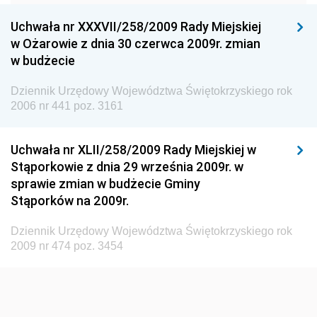
Konsumentów
Uchwała nr XXXVII/258/2009 Rady Miejskiej
Dziennik Urzędowy Ministra Pracy i Polityki
w Ożarowie z dnia 30 czerwca 2009r. zmian
Społecznej
w budżecie
Dziennik Urzędowy Ministra Spraw Zagranicznych
Dziennik Urzędowy Województwa Świętokrzyskiego rok
Dziennik Urzędowy Urzędu Lotnictwa Cywilnego
2006 nr 441 poz. 3161
Dziennik Urzędowy Komisji Nadzoru Finansowego
Uchwała nr XLII/258/2009 Rady Miejskiej w
Dziennik Urzędowy Ministerstwa Hutnictwa i
Stąporkowie z dnia 29 września 2009r. w
Przemysłu Maszynowego
sprawie zmian w budżecie Gminy
Dziennik Urzędowy Ministerstwa Zdrowia i Opieki
Stąporków na 2009r.
Społecznej
Dziennik Urzędowy Województwa Świętokrzyskiego rok
Dziennik Urzędowy Ministerstwa Rolnictwa, Leśnictwa
2009 nr 474 poz. 3454
i Gospodarki Żywnościowej
Dziennik Urzędowy Ministra Spraw Wewnętrznych
Dziennik Urzędowy Ministra Transportu, Budownictwa
i Gospodarki Morskiej