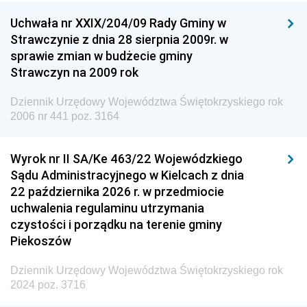
Dziennik Urzędowy Ministra Nauki
Uchwała nr XXIX/204/09 Rady Gminy w
Dziennik Urzędowy Ministra Przemysłu
Strawczynie z dnia 28 sierpnia 2009r. w
Dziennik Urzędowy Ministra Finansów i Gospodarki
sprawie zmian w budżecie gminy
Strawczyn na 2009 rok
Dziennik Urzędowy Ministra do Spraw Unii
Europejskiej
Dziennik Urzędowy Województwa Świętokrzyskiego rok
Dziennik Urzędowy Agencji Wywiadu
2006 nr 441 poz. 3164
Wyrok nr II SA/Ke 463/22 Wojewódzkiego
Sądu Administracyjnego w Kielcach z dnia
22 października 2026 r. w przedmiocie
uchwalenia regulaminu utrzymania
czystości i porządku na terenie gminy
Piekoszów
Dziennik Urzędowy Województwa Świętokrzyskiego rok
2024 poz. 3716