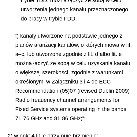
trybie TDD, można łączyć ze sobą w celu
utworzenia jednego kanału przeznaczonego
do pracy w trybie FDD,
f) kanały utworzone na podstawie jednego z
planów aranżacji kanałów, o których mowa w lit.
a–c, lub utworzone zgodnie z lit. d albo lit. e
można łączyć ze sobą w celu uzyskania kanału
o większej szerokości, zgodnie z warunkami
określonymi w Załączniku 3 i 4 do
ECC
Recommendation (05)07 (revised Dublin 2009)
Radio fre
ą
uency channel arrangements for
Fixed Service systems operating in the bands
71-76 GHz and 81-86 GHz;”;
2) w ppkt 4 lit. c otrzymuje brzmienie: