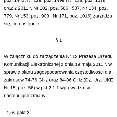
poz. 1443, Nr 229, poz. 1499 i Nr 238, poz. 1578
oraz z 2011 r. Nr 102, poz. 586 i 587, Nr 134, poz.
779, Nr 153, poz. 903 i Nr 171, poz. 1016) zarz
ą
dza
si
ę
, co nast
ę
puje:
§ 1
W załączniku do zarządzenia Nr 13 Prezesa Urzędu
Komunikacji Elektronicznej z dnia 19 maja 2011 r. w
sprawie planu zagospodarowania częstotliwości dla
zakresów 74-76 GHz oraz 84-86 GHz (Dz. Urz. UKE
Nr 15, poz. 56) w pkt 2.1.1 wprowadza się
następujące zmiany:
1) w pakt 3: