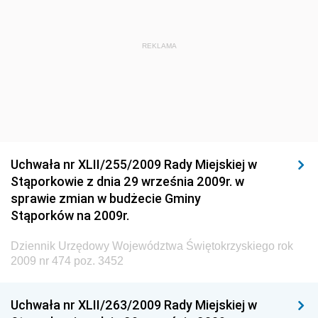
Dziennik Urzędowy Ministra Administracji i Cyfryzacji
Dziennik Urzędowy Głównego Inspektora Ochrony
REKLAMA
Środowiska
Dziennik Urzędowy Ministra Środowiska
Dziennik Urzędowy Ministra Sportu i Turystyki
Dziennik Urzędowy Ministra Rozwoju Regionalnego
Dziennik Urzędowy Ministra Budownictwa i Przemysłu
Uchwała nr XLII/255/2009 Rady Miejskiej w
Materiałów Budowlanych
Stąporkowie z dnia 29 września 2009r. w
sprawie zmian w budżecie Gminy
Dziennik Urzędowy Ministra Infrastruktury i Rozwoju
Stąporków na 2009r.
Dziennik Urzędowy Głównego Inspektoratu Ochrony
Środowiska
Dziennik Urzędowy Województwa Świętokrzyskiego rok
2009 nr 474 poz. 3452
Dziennik Urzędowy Generalnej Dyrekcji Ochrony
Środowiska
Uchwała nr XLII/263/2009 Rady Miejskiej w
Dziennik Urzędowy Ministerstwa Administracji,