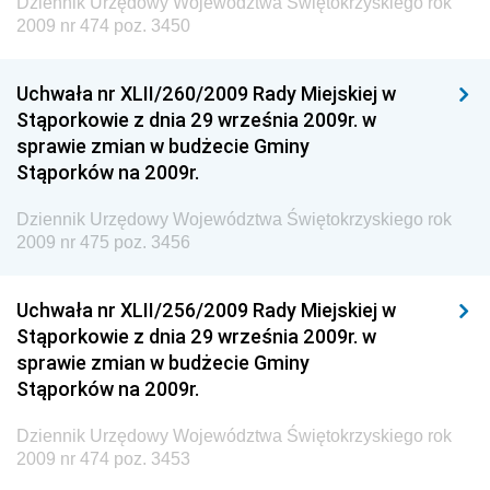
Dziennik Urzędowy Województwa Świętokrzyskiego rok
i Gospodarki Morskiej
2009 nr 474 poz. 3450
Dziennik Urzędowy Ministra Rozwoju i Technologii
Uchwała nr XLII/260/2009 Rady Miejskiej w
Dziennik Urzędowy Ministra Spraw Zagranicznych
Stąporkowie z dnia 29 września 2009r. w
Dziennik Urzędowy Centralnego Biura
sprawie zmian w budżecie Gminy
Antykorupcyjnego
Stąporków na 2009r.
Dziennik Urzędowy Agencji Bezpieczeństwa
Wewnętrznego
Dziennik Urzędowy Województwa Świętokrzyskiego rok
2009 nr 475 poz. 3456
Dziennik Urzędowy Urzędu Patentowego
Rzeczypospolitej Polskiej
Uchwała nr XLII/256/2009 Rady Miejskiej w
Dziennik Urzędowy Generalnej Dyrekcji Dróg
Stąporkowie z dnia 29 września 2009r. w
Krajowych i Autostrad
sprawie zmian w budżecie Gminy
Dziennik Urzędowy Ministra Środowiska
Stąporków na 2009r.
Dziennik Urzędowy Ministra Administracji i Cyfryzacji
Dziennik Urzędowy Województwa Świętokrzyskiego rok
Dziennik Urzędowy Ministra Edukacji
2009 nr 474 poz. 3453