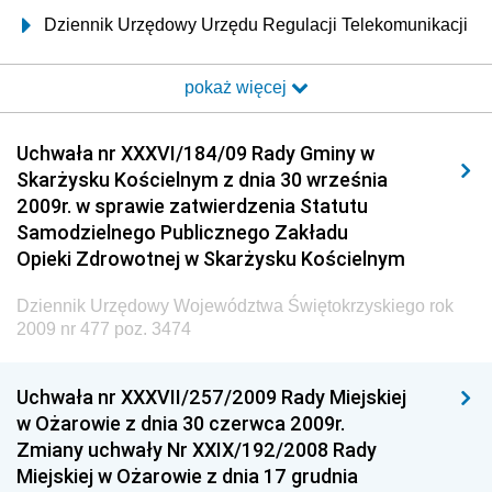
Dziennik Urzędowy Urzędu Regulacji Telekomunikacji
i Poczty
pokaż więcej
Dziennik Urzędowy Ministra Transportu i Budownictwa
Dziennik Urzędowy Urzędu Komunikacji
Uchwała nr XXXVI/184/09 Rady Gminy w
Elektronicznej
Skarżysku Kościelnym z dnia 30 września
Dziennik Urzędowy Ministra Spraw Wewnętrznych i
2009r. w sprawie zatwierdzenia Statutu
Administracji
Samodzielnego Publicznego Zakładu
Dziennik Urzędowy Ministra Transportu
Opieki Zdrowotnej w Skarżysku Kościelnym
Dziennik Urzędowy Ministra Budownictwa
Dziennik Urzędowy Województwa Świętokrzyskiego rok
Dziennik Urzędowy Ministra Nauki i Szkolnictwa
2009 nr 477 poz. 3474
Wyższego
Dziennik Urzędowy Głównego Urzędu Miar
Uchwała nr XXXVII/257/2009 Rady Miejskiej
w Ożarowie z dnia 30 czerwca 2009r.
Dziennik Urzędowy Ministra Rolnictwa i Rozwoju Wsi
Zmiany uchwały Nr XXIX/192/2008 Rady
Dziennik Urzędowy Ministra Edukacji Narodowej i
Miejskiej w Ożarowie z dnia 17 grudnia