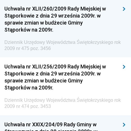
Uchwała nr XLII/260/2009 Rady Miejskiej w
Dziennik Urzędowy Ministra Spraw Zagranicznych
Stąporkowie z dnia 29 września 2009r. w
Dziennik Urzędowy Centralnego Biura
sprawie zmian w budżecie Gminy
Antykorupcyjnego
Stąporków na 2009r.
Dziennik Urzędowy Agencji Bezpieczeństwa
Wewnętrznego
Dziennik Urzędowy Województwa Świętokrzyskiego rok
2009 nr 475 poz. 3456
Dziennik Urzędowy Urzędu Patentowego
Rzeczypospolitej Polskiej
Uchwała nr XLII/256/2009 Rady Miejskiej w
Dziennik Urzędowy Generalnej Dyrekcji Dróg
Stąporkowie z dnia 29 września 2009r. w
Krajowych i Autostrad
sprawie zmian w budżecie Gminy
Dziennik Urzędowy Ministra Środowiska
Stąporków na 2009r.
Dziennik Urzędowy Ministra Administracji i Cyfryzacji
Dziennik Urzędowy Województwa Świętokrzyskiego rok
Dziennik Urzędowy Ministra Edukacji
2009 nr 474 poz. 3453
Dziennik Urzędowy Ministra Nauki
Uchwała nr XXIX/204/09 Rady Gminy w
Dziennik Urzędowy Ministra Przemysłu