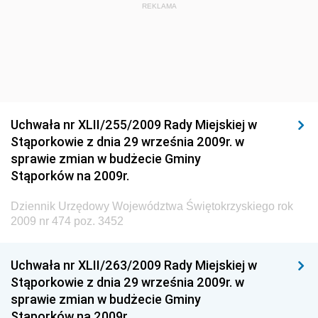
Dziennik Urzędowy Głównego Inspektora Ochrony
REKLAMA
Środowiska
Dziennik Urzędowy Ministra Środowiska
Dziennik Urzędowy Ministra Sportu i Turystyki
Dziennik Urzędowy Ministra Rozwoju Regionalnego
Dziennik Urzędowy Ministra Budownictwa i Przemysłu
Uchwała nr XLII/255/2009 Rady Miejskiej w
Materiałów Budowlanych
Stąporkowie z dnia 29 września 2009r. w
sprawie zmian w budżecie Gminy
Dziennik Urzędowy Ministra Infrastruktury i Rozwoju
Stąporków na 2009r.
Dziennik Urzędowy Głównego Inspektoratu Ochrony
Środowiska
Dziennik Urzędowy Województwa Świętokrzyskiego rok
2009 nr 474 poz. 3452
Dziennik Urzędowy Generalnej Dyrekcji Ochrony
Środowiska
Uchwała nr XLII/263/2009 Rady Miejskiej w
Dziennik Urzędowy Ministerstwa Administracji,
Stąporkowie z dnia 29 września 2009r. w
Gospodarki Terenowej i Ochrony Środowiska
sprawie zmian w budżecie Gminy
Dziennik Urzędowy Ministerstwa Administracji i
Stąporków na 2009r.