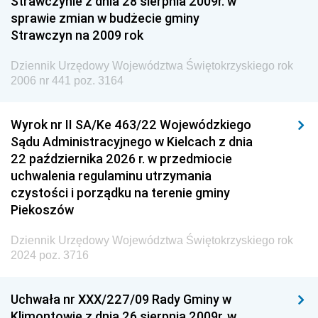
Strawczynie z dnia 28 sierpnia 2009r. w
Dziennik Urzędowy Ministra Finansów i Gospodarki
sprawie zmian w budżecie gminy
Strawczyn na 2009 rok
Dziennik Urzędowy Ministra do Spraw Unii
Europejskiej
Dziennik Urzędowy Województwa Świętokrzyskiego rok
Dziennik Urzędowy Agencji Wywiadu
2006 nr 441 poz. 3164
Wyrok nr II SA/Ke 463/22 Wojewódzkiego
Sądu Administracyjnego w Kielcach z dnia
22 października 2026 r. w przedmiocie
uchwalenia regulaminu utrzymania
czystości i porządku na terenie gminy
Piekoszów
Dziennik Urzędowy Województwa Świętokrzyskiego rok
2024 poz. 3716
Uchwała nr XXX/227/09 Rady Gminy w
Klimontowie z dnia 26 sierpnia 2009r. w