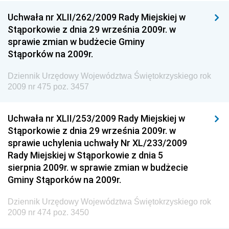
Dziennik Urzędowy Ministra Kultury, Dziedzictwa
Uchwała nr XLII/262/2009 Rady Miejskiej w
Narodowego i Sportu
Stąporkowie z dnia 29 września 2009r. w
sprawie zmian w budżecie Gminy
Dziennik Urzędowy Ministra Rodziny i Polityki
Stąporków na 2009r.
Społecznej
Dziennik Urzędowy Komendy Głównej Straży
Dziennik Urzędowy Województwa Świętokrzyskiego rok
Granicznej
2009 nr 475 poz. 3457
Dziennik Urzędowy Głównego Inspektoratu Transportu
Drogowego
Uchwała nr XLII/253/2009 Rady Miejskiej w
Stąporkowie z dnia 29 września 2009r. w
Dziennik Urzędowy Narodowego Banku Polskiego
sprawie uchylenia uchwały Nr XL/233/2009
Dziennik Urzędowy Komendy Głównej Policji
Rady Miejskiej w Stąporkowie z dnia 5
sierpnia 2009r. w sprawie zmian w budżecie
Dziennik Urzędowy Ministra Pracy i Polityki
Gminy Stąporków na 2009r.
Społecznej
Dziennik Urzędowy Ministra Transportu, Budownictwa
Dziennik Urzędowy Województwa Świętokrzyskiego rok
i Gospodarki Morskiej
2009 nr 474 poz. 3450
Dziennik Urzędowy Ministra Rozwoju i Technologii