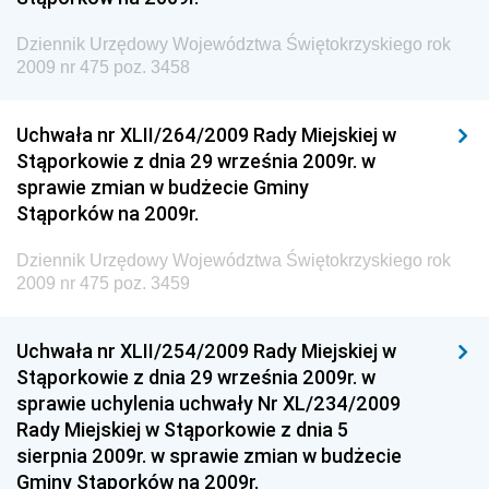
Gospodarki Przestrzennej
Dziennik Urzędowy Województwa Świętokrzyskiego rok
Dziennik Urzędowy Unii Europejskiej, L
2009 nr 475 poz. 3458
Dziennik Urzędowy Ministerstwa Komunikacji
Dziennik Urzędowy Ministerstwa Przemysłu
Uchwała nr XLII/264/2009 Rady Miejskiej w
Chemicznego i Lekkiego
Stąporkowie z dnia 29 września 2009r. w
sprawie zmian w budżecie Gminy
Dziennik Urzędowy Ministerstwa Rolnictwa i
Stąporków na 2009r.
Gospodarki Żywnościowej
Dziennik Urzędowy Ministra Rodziny, Pracy i Polityki
Dziennik Urzędowy Województwa Świętokrzyskiego rok
Społecznej
2009 nr 475 poz. 3459
Dziennik Urzędowy Ministra Cyfryzacji
Uchwała nr XLII/254/2009 Rady Miejskiej w
Dziennik Urzędowy Ministra Rozwoju
Stąporkowie z dnia 29 września 2009r. w
Dziennik Urzędowy Ministra Infrastruktury i
sprawie uchylenia uchwały Nr XL/234/2009
Budownictwa
Rady Miejskiej w Stąporkowie z dnia 5
sierpnia 2009r. w sprawie zmian w budżecie
Dziennik Urzędowy Ministra Gospodarki Morskiej i
Gminy Stąporków na 2009r.
Żeglugi Śródlądowej