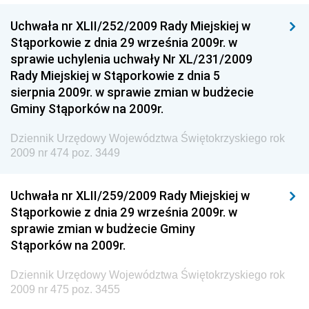
Dziennik Urzędowy Ministra Klimatu
Uchwała nr XLII/252/2009 Rady Miejskiej w
Dziennik Urzędowy Ministra Sportu
Stąporkowie z dnia 29 września 2009r. w
Dziennik Urzędowy Ministra Funduszy i Polityki
sprawie uchylenia uchwały Nr XL/231/2009
Regionalnej
Rady Miejskiej w Stąporkowie z dnia 5
sierpnia 2009r. w sprawie zmian w budżecie
Dziennik Urzędowy Ministra Aktywów Państwowych
Gminy Stąporków na 2009r.
Dziennik Urzędowy Ministra Zdrowia
Dziennik Urzędowy Województwa Świętokrzyskiego rok
Dziennik Urzędowy Ministra Środowiska i Głównego
2009 nr 474 poz. 3449
Inspektora Ochrony Środowiska
Dziennik Urzędowy Ministra Klimatu i Środowiska
Uchwała nr XLII/259/2009 Rady Miejskiej w
Dziennik Urzędowy Ministerstwa Kultury, Dziedzictwa
Stąporkowie z dnia 29 września 2009r. w
Narodowego i Sportu
sprawie zmian w budżecie Gminy
Stąporków na 2009r.
Dziennik Urzędowy Ministra Finansów, Funduszy i
Polityki Regionalnej
Dziennik Urzędowy Województwa Świętokrzyskiego rok
Dziennik Urzędowy Ministra Rozwoju, Pracy i
2009 nr 475 poz. 3455
Technologii