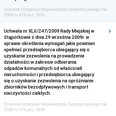
Dziennik Urzędowy Ministra Energii
Dziennik Urzędowy Województwa Świętokrzyskiego rok
2009 nr 474 poz. 3451
Dziennik Urzędowy Ministra Finansów
Dziennik Urzędowy Ministra Sprawiedliwości
Uchwała nr XLII/247/2009 Rady Miejskiej w
Dziennik Urzędowy Ministra Rozwoju i Finansów
Stąporkowie z dnia 29 września 2009r. w
Dziennik Urzędowy Wyższego Urzędu Górniczego
sprawie określenia wymagań jakie powinien
spełniać przedsiębiorca ubiegający się o
Dziennik Urzędowy Prezesa Urzędu Transportu
uzyskanie zezwolenia na prowadzenie
Kolejowego
działalności w zakresie odbierania
Dziennik Urzędowy Ministra Przedsiębiorczości i
odpadów komunalnych od właścicieli
Technologii
nieruchomości i przedsiębiorca ubiegający
się o uzyskanie zezwolenia na opróżnianie
Dziennik Urzędowy Ministra Inwestycji i Rozwoju
zbiorników bezodpływowych i transport
Dziennik Urzędowy Naczelnego Dyrektora Archiwów
nieczystości ciekłych.
Państwowych
Dziennik Urzędowy Województwa Świętokrzyskiego rok
Dziennik Urzędowy Ministra Finansów, Inwestycji i
2009 nr 474 poz. 3448
Rozwoju