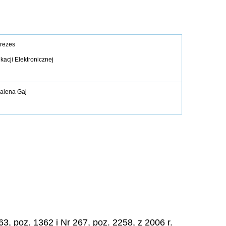
rezes
acji Elektronicznej
alena Gaj
3, poz. 1362 i Nr 267, poz. 2258, z 2006 r.