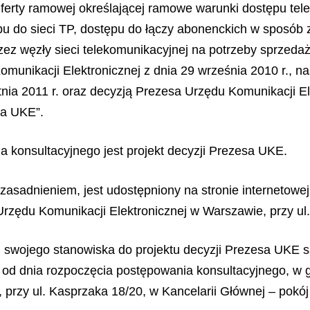
Oferty ramowej określającej ramowe warunki dostępu te
u do sieci TP, dostępu do łączy abonenckich w sposób 
zez węzły sieci telekomunikacyjnej na potrzeby sprzeda
munikacji Elektronicznej z dnia 29 września 2010 r., n
tnia 2011 r. oraz decyzją Prezesa Urzędu Komunikacji Ele
sa UKE”.
 konsultacyjnego jest projekt decyzji Prezesa UKE.
uzasadnieniem, jest udostępniony na stronie internetowe
 Urzędu Komunikacji Elektronicznej w Warszawie, przy ul
swojego stanowiska do projektu decyzji Prezesa UKE s
 od dnia rozpoczęcia postępowania konsultacyjnego, w g
przy ul. Kasprzaka 18/20, w Kancelarii Głównej – pokój 