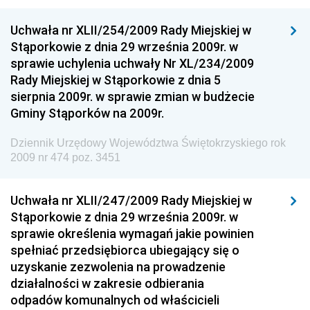
Dziennik Urzędowy Ministra Cyfryzacji
Uchwała nr XLII/254/2009 Rady Miejskiej w
Dziennik Urzędowy Ministra Rozwoju
Stąporkowie z dnia 29 września 2009r. w
Dziennik Urzędowy Ministra Infrastruktury i
sprawie uchylenia uchwały Nr XL/234/2009
Budownictwa
Rady Miejskiej w Stąporkowie z dnia 5
sierpnia 2009r. w sprawie zmian w budżecie
Dziennik Urzędowy Ministra Gospodarki Morskiej i
Gminy Stąporków na 2009r.
Żeglugi Śródlądowej
Dziennik Urzędowy Ministra Energii
Dziennik Urzędowy Województwa Świętokrzyskiego rok
2009 nr 474 poz. 3451
Dziennik Urzędowy Ministra Finansów
Dziennik Urzędowy Ministra Sprawiedliwości
Uchwała nr XLII/247/2009 Rady Miejskiej w
Dziennik Urzędowy Ministra Rozwoju i Finansów
Stąporkowie z dnia 29 września 2009r. w
Dziennik Urzędowy Wyższego Urzędu Górniczego
sprawie określenia wymagań jakie powinien
spełniać przedsiębiorca ubiegający się o
Dziennik Urzędowy Prezesa Urzędu Transportu
uzyskanie zezwolenia na prowadzenie
Kolejowego
działalności w zakresie odbierania
Dziennik Urzędowy Ministra Przedsiębiorczości i
odpadów komunalnych od właścicieli
Technologii