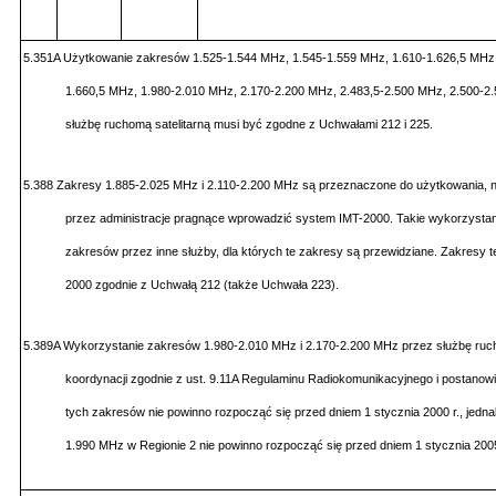
5.351A Użytkowanie zakresów 1.525-1.544 MHz, 1.545-1.559 MHz, 1.610-1.626,5 MHz,
1.660,5 MHz, 1.980-2.010 MHz, 2.170-2.200 MHz, 2.483,5-2.500 MHz, 2.500-2
służbę ruchomą satelitarną musi być zgodne z Uchwałami 212 i 225.
5.388 Zakresy 1.885-2.025 MHz i 2.110-2.200 MHz są przeznaczone do użytkowania, 
przez administracje pragnące wprowadzić system IMT-2000. Takie wykorzystan
zakresów przez inne służby, dla których te zakresy są przewidziane. Zakresy 
2000 zgodnie z Uchwałą 212 (także Uchwała 223).
5.389A Wykorzystanie zakresów 1.980-2.010 MHz i 2.170-2.200 MHz przez służbę ruch
koordynacji zgodnie z ust. 9.11A Regulaminu Radiokomunikacyjnego i postanow
tych zakresów nie powinno rozpocząć się przed dniem 1 stycznia 2000 r., jedn
1.990 MHz w Regionie 2 nie powinno rozpocząć się przed dniem 1 stycznia 2005