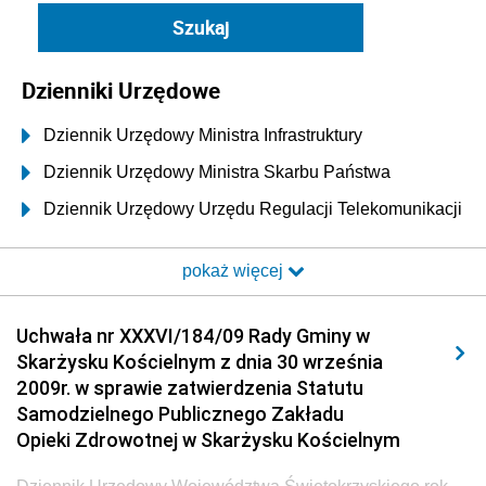
Dzienniki Urzędowe
Dziennik Urzędowy Ministra Infrastruktury
Dziennik Urzędowy Ministra Skarbu Państwa
Dziennik Urzędowy Urzędu Regulacji Telekomunikacji
i Poczty
pokaż więcej
Dziennik Urzędowy Ministra Transportu i Budownictwa
Dziennik Urzędowy Urzędu Komunikacji
Uchwała nr XXXVI/184/09 Rady Gminy w
Elektronicznej
Skarżysku Kościelnym z dnia 30 września
Dziennik Urzędowy Ministra Spraw Wewnętrznych i
2009r. w sprawie zatwierdzenia Statutu
Administracji
Samodzielnego Publicznego Zakładu
Dziennik Urzędowy Ministra Transportu
Opieki Zdrowotnej w Skarżysku Kościelnym
Dziennik Urzędowy Ministra Budownictwa