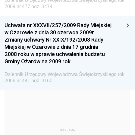
Dziennik Urzędowy Województwa Świętokrzyskiego rok
Dziennik Urzędowy Ministra Nauki i Szkolnictwa
2009 nr 477 poz. 3474
Wyższego
Dziennik Urzędowy Głównego Urzędu Miar
Uchwała nr XXXVII/257/2009 Rady Miejskiej
w Ożarowie z dnia 30 czerwca 2009r.
Dziennik Urzędowy Ministra Rolnictwa i Rozwoju Wsi
Zmiany uchwały Nr XXIX/192/2008 Rady
Dziennik Urzędowy Ministra Edukacji Narodowej i
Miejskiej w Ożarowie z dnia 17 grudnia
Sportu
2008 roku w sprawie uchwalenia budżetu
Gminy Ożarów na 2009 rok.
Dziennik Urzędowy Ministra Edukacji i Nauki
Dziennik Urzędowy Ministra Edukacji Narodowej
Dziennik Urzędowy Województwa Świętokrzyskiego rok
2006 nr 441 poz. 3160
Dziennik Urzędowy Ministra Gospodarki Morskiej
Dziennik Urzędowy Ministra Obrony Narodowej
Dziennik Urzędowy Komendy Głównej Państwowej
Straży Pożarnej
Dziennik Urzędowy Głównego Urzędu Statystycznego
Dziennik Urzędowy Ministra Kultury i Dziedzictwa
REKLAMA