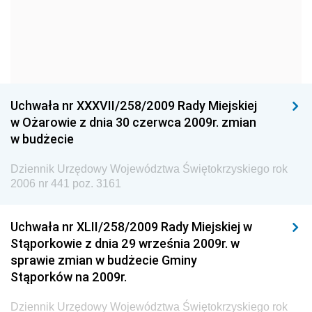
Narodowego
Dziennik Urzędowy Komendy Głównej Policji
Dziennik Urzędowy Ministra Gospodarki
Dziennik Urzędowy Urzędu Ochrony Konkurencji i
Konsumentów
Uchwała nr XXXVII/258/2009 Rady Miejskiej
Dziennik Urzędowy Ministra Pracy i Polityki
w Ożarowie z dnia 30 czerwca 2009r. zmian
Społecznej
w budżecie
Dziennik Urzędowy Ministra Spraw Zagranicznych
Dziennik Urzędowy Województwa Świętokrzyskiego rok
Dziennik Urzędowy Urzędu Lotnictwa Cywilnego
2006 nr 441 poz. 3161
Dziennik Urzędowy Komisji Nadzoru Finansowego
Uchwała nr XLII/258/2009 Rady Miejskiej w
Dziennik Urzędowy Ministerstwa Hutnictwa i
Stąporkowie z dnia 29 września 2009r. w
Przemysłu Maszynowego
sprawie zmian w budżecie Gminy
Dziennik Urzędowy Ministerstwa Zdrowia i Opieki
Stąporków na 2009r.
Społecznej
Dziennik Urzędowy Województwa Świętokrzyskiego rok
Dziennik Urzędowy Ministerstwa Rolnictwa, Leśnictwa