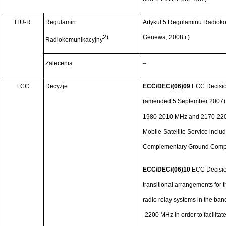
ITU-R
Regulamin
Artykuł 5 Regulaminu Radiok
2)
Genewa, 2008 r.)
Radiokomunikacyjny
Zalecenia
–
ECC
Decyzje
ECC/DEC/(06)09
ECC Decisio
(amended 5 September 2007) o
1980-2010 MHz and 2170-2200
Mobile-Satellite Service incl
Complementary Ground Comp
ECC/DEC/(06)10
ECC Decisio
transitional arrangements for t
radio relay systems in the b
-2200 MHz in order to facilita