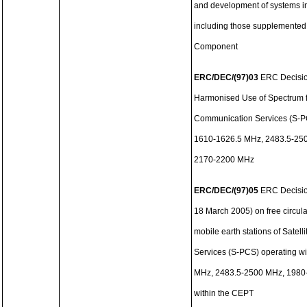
and development of systems in 
including those supplemente
Component
ERC/DEC/(97)03
ERC Decisio
Harmonised Use of Spectrum fo
Communication Services (S-PC
1610-1626.5 MHz, 2483.5-25
2170-2200 MHz
ERC/DEC/(97)05
ERC Decisio
18 March 2005) on free circula
mobile earth stations of Sate
Services (S-PCS) operating w
MHz, 2483.5-2500 MHz, 198
within the CEPT