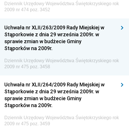
Środowiska
Dziennik Urzędowy Województwa Świętokrzyskiego rok
2009 nr 474 poz. 3452
Dziennik Urzędowy Generalnej Dyrekcji Ochrony
Środowiska
Uchwała nr XLII/263/2009 Rady Miejskiej w
Dziennik Urzędowy Ministerstwa Administracji,
Stąporkowie z dnia 29 września 2009r. w
Gospodarki Terenowej i Ochrony Środowiska
sprawie zmian w budżecie Gminy
Dziennik Urzędowy Ministerstwa Administracji i
Stąporków na 2009r.
Gospodarki Przestrzennej
Dziennik Urzędowy Województwa Świętokrzyskiego rok
Dziennik Urzędowy Unii Europejskiej, L
2009 nr 475 poz. 3458
Dziennik Urzędowy Ministerstwa Komunikacji
Dziennik Urzędowy Ministerstwa Przemysłu
Uchwała nr XLII/264/2009 Rady Miejskiej w
Chemicznego i Lekkiego
Stąporkowie z dnia 29 września 2009r. w
sprawie zmian w budżecie Gminy
Dziennik Urzędowy Ministerstwa Rolnictwa i
Stąporków na 2009r.
Gospodarki Żywnościowej
Dziennik Urzędowy Ministra Rodziny, Pracy i Polityki
Dziennik Urzędowy Województwa Świętokrzyskiego rok
Społecznej
2009 nr 475 poz. 3459