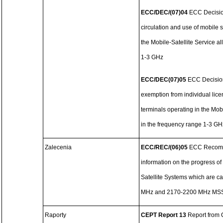
ECC/DEC/(07)04
ECC Decisio
circulation and use of mobile s
the Mobile-Satellite Service a
1-3 GHz
ECC/DEC(07)05
ECC Decisio
exemption from individual licen
terminals operating in the Mobi
in the frequency range 1-3 GH
Zalecenia
ECC/REC/(06)05
ECC Recomme
information on the progress of
Satellite Systems which are c
MHz and 2170-2200 MHz MSS
Raporty
CEPT Report 13
Report from 