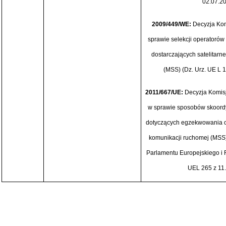
02.07.200
2009/449/WE:
Decyzja Kom
sprawie selekcji operatoró
dostarczających satelitarn
(MSS) (Dz. Urz. UE L 14
2011/667/UE:
Decyzja Komisj
w sprawie sposobów skoor
dotyczących egzekwowania od
komunikacji ruchomej (MSS) z
Parlamentu Europejskiego i 
UEL 265 z 11.1