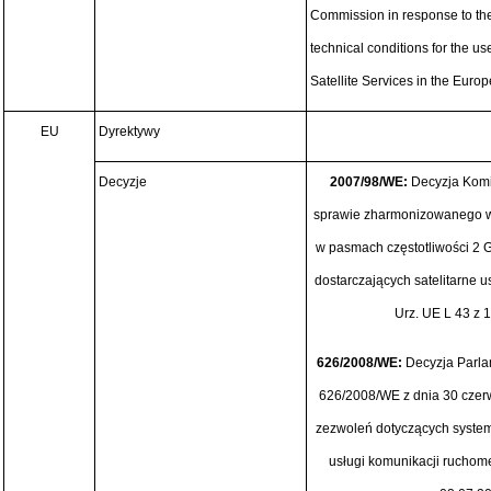
Commission in response to t
technical conditions for the u
Satellite Services in the Euro
EU
Dyrektywy
Decyzje
2007/98/WE:
Decyzja Komis
sprawie zharmonizowanego w
w pasmach częstotliwości 2
dostarczających satelitarne u
Urz. UE L 43 z 1
626/2008/WE:
Decyzja Parla
626/2008/WE z dnia 30 czerwc
zezwoleń dotyczących system
usługi komunikacji ruchome