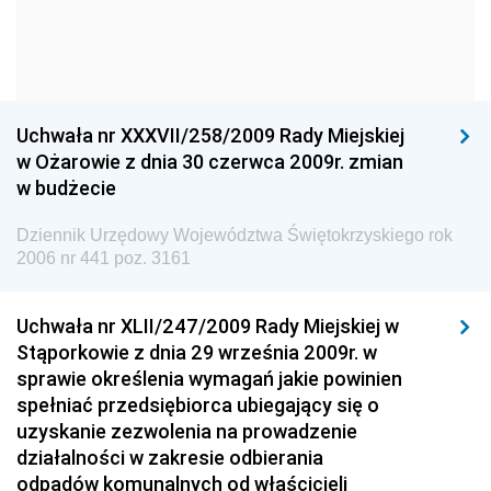
Dziennik Urzędowy Komendy Głównej Policji
Dziennik Urzędowy Ministra Gospodarki
Dziennik Urzędowy Urzędu Ochrony Konkurencji i
Konsumentów
Uchwała nr XXXVII/258/2009 Rady Miejskiej
Dziennik Urzędowy Ministra Pracy i Polityki
w Ożarowie z dnia 30 czerwca 2009r. zmian
Społecznej
w budżecie
Dziennik Urzędowy Ministra Spraw Zagranicznych
Dziennik Urzędowy Województwa Świętokrzyskiego rok
Dziennik Urzędowy Urzędu Lotnictwa Cywilnego
2006 nr 441 poz. 3161
Dziennik Urzędowy Komisji Nadzoru Finansowego
Uchwała nr XLII/247/2009 Rady Miejskiej w
Dziennik Urzędowy Ministerstwa Hutnictwa i
Stąporkowie z dnia 29 września 2009r. w
Przemysłu Maszynowego
sprawie określenia wymagań jakie powinien
Dziennik Urzędowy Ministerstwa Zdrowia i Opieki
spełniać przedsiębiorca ubiegający się o
Społecznej
uzyskanie zezwolenia na prowadzenie
działalności w zakresie odbierania
Dziennik Urzędowy Ministerstwa Rolnictwa, Leśnictwa
odpadów komunalnych od właścicieli
i Gospodarki Żywnościowej