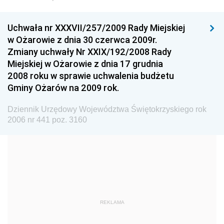
Wyższego
Dziennik Urzędowy Głównego Urzędu Miar
Uchwała nr XXXVII/257/2009 Rady Miejskiej
w Ożarowie z dnia 30 czerwca 2009r.
Dziennik Urzędowy Ministra Rolnictwa i Rozwoju Wsi
Zmiany uchwały Nr XXIX/192/2008 Rady
Dziennik Urzędowy Ministra Edukacji Narodowej i
Miejskiej w Ożarowie z dnia 17 grudnia
Sportu
2008 roku w sprawie uchwalenia budżetu
Gminy Ożarów na 2009 rok.
Dziennik Urzędowy Ministra Edukacji i Nauki
Dziennik Urzędowy Ministra Edukacji Narodowej
Dziennik Urzędowy Województwa Świętokrzyskiego rok
2006 nr 441 poz. 3160
Dziennik Urzędowy Ministra Gospodarki Morskiej
Dziennik Urzędowy Ministra Obrony Narodowej
Dziennik Urzędowy Komendy Głównej Państwowej
Straży Pożarnej
Dziennik Urzędowy Głównego Urzędu Statystycznego
Dziennik Urzędowy Ministra Kultury i Dziedzictwa
REKLAMA
Narodowego