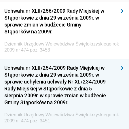
Dziennik Urzędowy Generalnej Dyrekcji Ochrony
Uchwała nr XLII/256/2009 Rady Miejskiej w
Środowiska
Stąporkowie z dnia 29 września 2009r. w
Dziennik Urzędowy Ministerstwa Administracji,
sprawie zmian w budżecie Gminy
Gospodarki Terenowej i Ochrony Środowiska
Stąporków na 2009r.
Dziennik Urzędowy Ministerstwa Administracji i
Dziennik Urzędowy Województwa Świętokrzyskiego rok
Gospodarki Przestrzennej
2009 nr 474 poz. 3453
Dziennik Urzędowy Unii Europejskiej, L
Dziennik Urzędowy Ministerstwa Komunikacji
Uchwała nr XLII/254/2009 Rady Miejskiej w
Stąporkowie z dnia 29 września 2009r. w
Dziennik Urzędowy Ministerstwa Przemysłu
sprawie uchylenia uchwały Nr XL/234/2009
Chemicznego i Lekkiego
Rady Miejskiej w Stąporkowie z dnia 5
Dziennik Urzędowy Ministerstwa Rolnictwa i
sierpnia 2009r. w sprawie zmian w budżecie
Gospodarki Żywnościowej
Gminy Stąporków na 2009r.
Dziennik Urzędowy Ministra Rodziny, Pracy i Polityki
Społecznej
Dziennik Urzędowy Województwa Świętokrzyskiego rok
2009 nr 474 poz. 3451
Dziennik Urzędowy Ministra Cyfryzacji