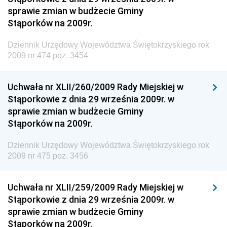
sprawie zmian w budżecie Gminy
Dziennik Urzędowy Ministra Pracy i Polityki
Stąporków na 2009r.
Społecznej
Dziennik Urzędowy Ministra Transportu, Budownictwa
Dziennik Urzędowy Województwa Świętokrzyskiego rok
i Gospodarki Morskiej
2009 nr 474 poz. 3454
Dziennik Urzędowy Ministra Rozwoju i Technologii
Uchwała nr XLII/260/2009 Rady Miejskiej w
Dziennik Urzędowy Ministra Spraw Zagranicznych
Stąporkowie z dnia 29 września 2009r. w
Dziennik Urzędowy Centralnego Biura
sprawie zmian w budżecie Gminy
Antykorupcyjnego
Stąporków na 2009r.
Dziennik Urzędowy Agencji Bezpieczeństwa
Wewnętrznego
Dziennik Urzędowy Województwa Świętokrzyskiego rok
2009 nr 475 poz. 3456
Dziennik Urzędowy Urzędu Patentowego
Rzeczypospolitej Polskiej
Uchwała nr XLII/259/2009 Rady Miejskiej w
Dziennik Urzędowy Generalnej Dyrekcji Dróg
Stąporkowie z dnia 29 września 2009r. w
Krajowych i Autostrad
sprawie zmian w budżecie Gminy
Dziennik Urzędowy Ministra Środowiska
Stąporków na 2009r.