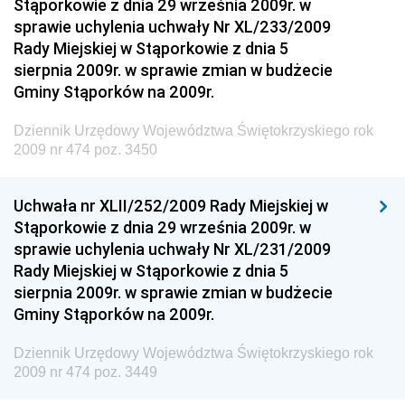
Stąporkowie z dnia 29 września 2009r. w
Dziennik Urzędowy Ministra Inwestycji i Rozwoju
sprawie uchylenia uchwały Nr XL/233/2009
Dziennik Urzędowy Naczelnego Dyrektora Archiwów
Rady Miejskiej w Stąporkowie z dnia 5
Państwowych
sierpnia 2009r. w sprawie zmian w budżecie
Dziennik Urzędowy Ministra Finansów, Inwestycji i
Gminy Stąporków na 2009r.
Rozwoju
Dziennik Urzędowy Województwa Świętokrzyskiego rok
Dziennik Urzędowy Ministra Klimatu
2009 nr 474 poz. 3450
Dziennik Urzędowy Ministra Sportu
Dziennik Urzędowy Ministra Funduszy i Polityki
Uchwała nr XLII/252/2009 Rady Miejskiej w
Regionalnej
Stąporkowie z dnia 29 września 2009r. w
sprawie uchylenia uchwały Nr XL/231/2009
Dziennik Urzędowy Ministra Aktywów Państwowych
Rady Miejskiej w Stąporkowie z dnia 5
Dziennik Urzędowy Ministra Zdrowia
sierpnia 2009r. w sprawie zmian w budżecie
Gminy Stąporków na 2009r.
Dziennik Urzędowy Ministra Środowiska i Głównego
Inspektora Ochrony Środowiska
Dziennik Urzędowy Województwa Świętokrzyskiego rok
Dziennik Urzędowy Ministra Klimatu i Środowiska
2009 nr 474 poz. 3449
Dziennik Urzędowy Ministerstwa Kultury, Dziedzictwa