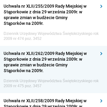
Narodowego i Sportu
Uchwała nr XLII/255/2009 Rady Miejskiej w
Stąporkowie z dnia 29 września 2009r. w
Dziennik Urzędowy Ministra Finansów, Funduszy i
sprawie zmian w budżecie Gminy
Polityki Regionalnej
Stąporków na 2009r.
Dziennik Urzędowy Ministra Rozwoju, Pracy i
Technologii
Dziennik Urzędowy Województwa Świętokrzyskiego rok
2009 nr 474 poz. 3452
Dziennik Urzędowy Ministra Kultury, Dziedzictwa
Narodowego i Sportu
Uchwała nr XLII/262/2009 Rady Miejskiej w
Dziennik Urzędowy Ministra Rodziny i Polityki
Stąporkowie z dnia 29 września 2009r. w
Społecznej
sprawie zmian w budżecie Gminy
Dziennik Urzędowy Komendy Głównej Straży
Stąporków na 2009r.
Granicznej
Dziennik Urzędowy Województwa Świętokrzyskiego rok
Dziennik Urzędowy Głównego Inspektoratu Transportu
2009 nr 475 poz. 3457
Drogowego
Dziennik Urzędowy Narodowego Banku Polskiego
Uchwała nr XLII/258/2009 Rady Miejskiej w
Dziennik Urzędowy Komendy Głównej Policji
Stąporkowie z dnia 29 września 2009r. w