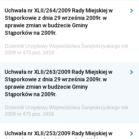
Dziennik Urzędowy Ministra Rozwoju
Uchwała nr XLII/264/2009 Rady Miejskiej w
Dziennik Urzędowy Ministra Infrastruktury i
Stąporkowie z dnia 29 września 2009r. w
Budownictwa
sprawie zmian w budżecie Gminy
Stąporków na 2009r.
Dziennik Urzędowy Ministra Gospodarki Morskiej i
Żeglugi Śródlądowej
Dziennik Urzędowy Województwa Świętokrzyskiego rok
Dziennik Urzędowy Ministra Energii
2009 nr 475 poz. 3459
Dziennik Urzędowy Ministra Finansów
Uchwała nr XLII/263/2009 Rady Miejskiej w
Dziennik Urzędowy Ministra Sprawiedliwości
Stąporkowie z dnia 29 września 2009r. w
Dziennik Urzędowy Ministra Rozwoju i Finansów
sprawie zmian w budżecie Gminy
Stąporków na 2009r.
Dziennik Urzędowy Wyższego Urzędu Górniczego
Dziennik Urzędowy Prezesa Urzędu Transportu
Dziennik Urzędowy Województwa Świętokrzyskiego rok
Kolejowego
2009 nr 475 poz. 3458
Dziennik Urzędowy Ministra Przedsiębiorczości i
Technologii
Uchwała nr XLII/253/2009 Rady Miejskiej w