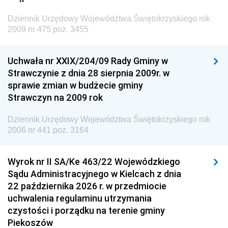
Dziennik Urzędowy Ministra Administracji i Cyfryzacji
Dziennik Urzędowy Województwa Świętokrzyskiego rok
Dziennik Urzędowy Ministra Edukacji
2009 nr 475 poz. 3455
Dziennik Urzędowy Ministra Nauki
Uchwała nr XXIX/204/09 Rady Gminy w
Dziennik Urzędowy Ministra Przemysłu
Strawczynie z dnia 28 sierpnia 2009r. w
Dziennik Urzędowy Ministra Finansów i Gospodarki
sprawie zmian w budżecie gminy
Strawczyn na 2009 rok
Dziennik Urzędowy Ministra do Spraw Unii
Europejskiej
Dziennik Urzędowy Województwa Świętokrzyskiego rok
Dziennik Urzędowy Agencji Wywiadu
2006 nr 441 poz. 3164
Wyrok nr II SA/Ke 463/22 Wojewódzkiego
Sądu Administracyjnego w Kielcach z dnia
22 października 2026 r. w przedmiocie
uchwalenia regulaminu utrzymania
czystości i porządku na terenie gminy
Piekoszów