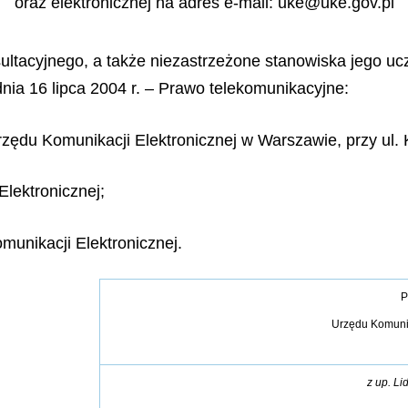
oraz elektronicznej na adres e-mail: uke@uke.gov.pl
ultacyjnego, a także niezastrzeżone stanowiska jego u
dnia 16 lipca 2004 r. – Prawo telekomunikacyjne:
Urzędu Komunikacji Elektronicznej w Warszawie, przy ul.
Elektronicznej;
munikacji Elektronicznej.
P
Urzędu Komunik
z up. Li