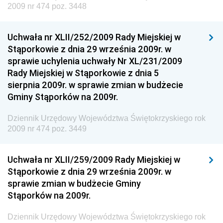
2009 nr 474 poz. 3448
Rozwoju
Dziennik Urzędowy Ministra Klimatu
Uchwała nr XLII/252/2009 Rady Miejskiej w
Dziennik Urzędowy Ministra Sportu
Stąporkowie z dnia 29 września 2009r. w
Dziennik Urzędowy Ministra Funduszy i Polityki
sprawie uchylenia uchwały Nr XL/231/2009
Regionalnej
Rady Miejskiej w Stąporkowie z dnia 5
sierpnia 2009r. w sprawie zmian w budżecie
Dziennik Urzędowy Ministra Aktywów Państwowych
Gminy Stąporków na 2009r.
Dziennik Urzędowy Ministra Zdrowia
Dziennik Urzędowy Województwa Świętokrzyskiego rok
Dziennik Urzędowy Ministra Środowiska i Głównego
2009 nr 474 poz. 3449
Inspektora Ochrony Środowiska
Dziennik Urzędowy Ministra Klimatu i Środowiska
Uchwała nr XLII/259/2009 Rady Miejskiej w
Dziennik Urzędowy Ministerstwa Kultury, Dziedzictwa
Stąporkowie z dnia 29 września 2009r. w
Narodowego i Sportu
sprawie zmian w budżecie Gminy
Stąporków na 2009r.
Dziennik Urzędowy Ministra Finansów, Funduszy i
Polityki Regionalnej
Dziennik Urzędowy Województwa Świętokrzyskiego rok