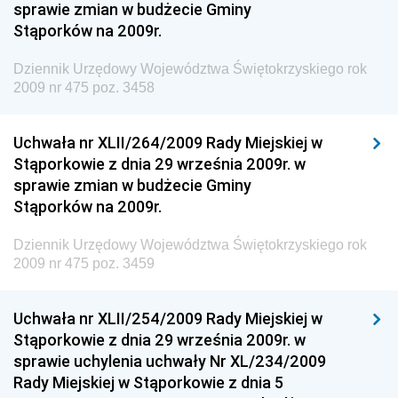
sprawie zmian w budżecie Gminy
Dziennik Urzędowy Ministerstwa Administracji i
Stąporków na 2009r.
Gospodarki Przestrzennej
Dziennik Urzędowy Województwa Świętokrzyskiego rok
Dziennik Urzędowy Unii Europejskiej, L
2009 nr 475 poz. 3458
Dziennik Urzędowy Ministerstwa Komunikacji
Dziennik Urzędowy Ministerstwa Przemysłu
Uchwała nr XLII/264/2009 Rady Miejskiej w
Chemicznego i Lekkiego
Stąporkowie z dnia 29 września 2009r. w
sprawie zmian w budżecie Gminy
Dziennik Urzędowy Ministerstwa Rolnictwa i
Stąporków na 2009r.
Gospodarki Żywnościowej
Dziennik Urzędowy Ministra Rodziny, Pracy i Polityki
Dziennik Urzędowy Województwa Świętokrzyskiego rok
Społecznej
2009 nr 475 poz. 3459
Dziennik Urzędowy Ministra Cyfryzacji
Uchwała nr XLII/254/2009 Rady Miejskiej w
Dziennik Urzędowy Ministra Rozwoju
Stąporkowie z dnia 29 września 2009r. w
Dziennik Urzędowy Ministra Infrastruktury i
sprawie uchylenia uchwały Nr XL/234/2009
Budownictwa
Rady Miejskiej w Stąporkowie z dnia 5