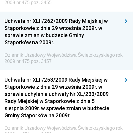
Dziennik Urzędowy Ministra Rozwoju, Pracy i
2009 nr 475 poz. 3455
Technologii
Dziennik Urzędowy Ministra Kultury, Dziedzictwa
Uchwała nr XLII/262/2009 Rady Miejskiej w
Narodowego i Sportu
Stąporkowie z dnia 29 września 2009r. w
sprawie zmian w budżecie Gminy
Dziennik Urzędowy Ministra Rodziny i Polityki
Stąporków na 2009r.
Społecznej
Dziennik Urzędowy Komendy Głównej Straży
Dziennik Urzędowy Województwa Świętokrzyskiego rok
Granicznej
2009 nr 475 poz. 3457
Dziennik Urzędowy Głównego Inspektoratu Transportu
Drogowego
Uchwała nr XLII/253/2009 Rady Miejskiej w
Stąporkowie z dnia 29 września 2009r. w
Dziennik Urzędowy Narodowego Banku Polskiego
sprawie uchylenia uchwały Nr XL/233/2009
Dziennik Urzędowy Komendy Głównej Policji
Rady Miejskiej w Stąporkowie z dnia 5
sierpnia 2009r. w sprawie zmian w budżecie
Dziennik Urzędowy Ministra Pracy i Polityki
Gminy Stąporków na 2009r.
Społecznej
Dziennik Urzędowy Ministra Transportu, Budownictwa
Dziennik Urzędowy Województwa Świętokrzyskiego rok
i Gospodarki Morskiej