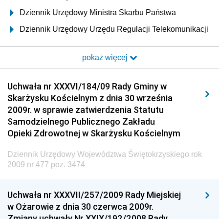
Dziennik Urzędowy Ministra Skarbu Państwa
Dziennik Urzędowy Urzędu Regulacji Telekomunikacji
i Poczty
pokaż więcej
Dziennik Urzędowy Ministra Transportu i Budownictwa
Dziennik Urzędowy Urzędu Komunikacji
Uchwała nr XXXVI/184/09 Rady Gminy w
Elektronicznej
Skarżysku Kościelnym z dnia 30 września
Dziennik Urzędowy Ministra Spraw Wewnętrznych i
2009r. w sprawie zatwierdzenia Statutu
Administracji
Samodzielnego Publicznego Zakładu
Dziennik Urzędowy Ministra Transportu
Opieki Zdrowotnej w Skarżysku Kościelnym
Dziennik Urzędowy Ministra Budownictwa
Dziennik Urzędowy Województwa Świętokrzyskiego rok
Dziennik Urzędowy Ministra Nauki i Szkolnictwa
2009 nr 477 poz. 3474
Wyższego
Dziennik Urzędowy Głównego Urzędu Miar
Uchwała nr XXXVII/257/2009 Rady Miejskiej
w Ożarowie z dnia 30 czerwca 2009r.
Dziennik Urzędowy Ministra Rolnictwa i Rozwoju Wsi
Zmiany uchwały Nr XXIX/192/2008 Rady