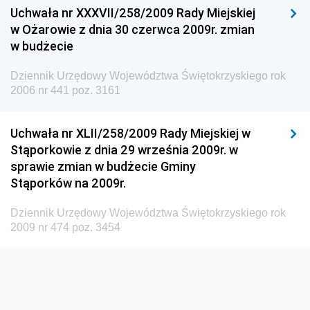
Konsumentów
Uchwała nr XXXVII/258/2009 Rady Miejskiej
Dziennik Urzędowy Ministra Pracy i Polityki
w Ożarowie z dnia 30 czerwca 2009r. zmian
Społecznej
w budżecie
Dziennik Urzędowy Ministra Spraw Zagranicznych
Dziennik Urzędowy Województwa Świętokrzyskiego rok
Dziennik Urzędowy Urzędu Lotnictwa Cywilnego
2006 nr 441 poz. 3161
Dziennik Urzędowy Komisji Nadzoru Finansowego
Uchwała nr XLII/258/2009 Rady Miejskiej w
Dziennik Urzędowy Ministerstwa Hutnictwa i
Stąporkowie z dnia 29 września 2009r. w
Przemysłu Maszynowego
sprawie zmian w budżecie Gminy
Dziennik Urzędowy Ministerstwa Zdrowia i Opieki
Stąporków na 2009r.
Społecznej
Dziennik Urzędowy Województwa Świętokrzyskiego rok
Dziennik Urzędowy Ministerstwa Rolnictwa, Leśnictwa
2009 nr 474 poz. 3454
i Gospodarki Żywnościowej
Dziennik Urzędowy Ministra Spraw Wewnętrznych
Dziennik Urzędowy Ministra Transportu, Budownictwa
i Gospodarki Morskiej