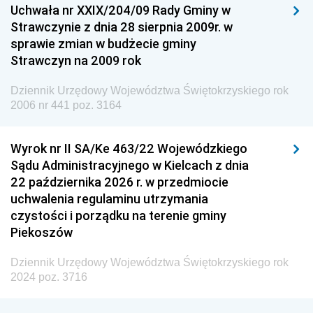
Uchwała nr XXIX/204/09 Rady Gminy w
Dziennik Urzędowy Ministra Przemysłu
Strawczynie z dnia 28 sierpnia 2009r. w
Dziennik Urzędowy Ministra Finansów i Gospodarki
sprawie zmian w budżecie gminy
Strawczyn na 2009 rok
Dziennik Urzędowy Ministra do Spraw Unii
Europejskiej
Dziennik Urzędowy Województwa Świętokrzyskiego rok
Dziennik Urzędowy Agencji Wywiadu
2006 nr 441 poz. 3164
Wyrok nr II SA/Ke 463/22 Wojewódzkiego
Sądu Administracyjnego w Kielcach z dnia
22 października 2026 r. w przedmiocie
uchwalenia regulaminu utrzymania
czystości i porządku na terenie gminy
Piekoszów
Dziennik Urzędowy Województwa Świętokrzyskiego rok
2024 poz. 3716