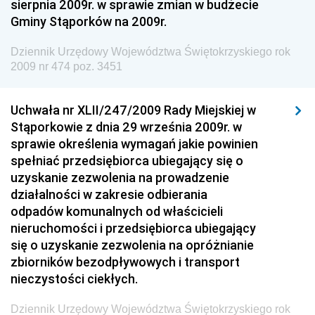
sierpnia 2009r. w sprawie zmian w budżecie
Dziennik Urzędowy Ministra Gospodarki Morskiej i
Gminy Stąporków na 2009r.
Żeglugi Śródlądowej
Dziennik Urzędowy Ministra Energii
Dziennik Urzędowy Województwa Świętokrzyskiego rok
2009 nr 474 poz. 3451
Dziennik Urzędowy Ministra Finansów
Dziennik Urzędowy Ministra Sprawiedliwości
Uchwała nr XLII/247/2009 Rady Miejskiej w
Dziennik Urzędowy Ministra Rozwoju i Finansów
Stąporkowie z dnia 29 września 2009r. w
Dziennik Urzędowy Wyższego Urzędu Górniczego
sprawie określenia wymagań jakie powinien
spełniać przedsiębiorca ubiegający się o
Dziennik Urzędowy Prezesa Urzędu Transportu
uzyskanie zezwolenia na prowadzenie
Kolejowego
działalności w zakresie odbierania
Dziennik Urzędowy Ministra Przedsiębiorczości i
odpadów komunalnych od właścicieli
Technologii
nieruchomości i przedsiębiorca ubiegający
się o uzyskanie zezwolenia na opróżnianie
Dziennik Urzędowy Ministra Inwestycji i Rozwoju
zbiorników bezodpływowych i transport
Dziennik Urzędowy Naczelnego Dyrektora Archiwów
nieczystości ciekłych.
Państwowych
Dziennik Urzędowy Województwa Świętokrzyskiego rok
Dziennik Urzędowy Ministra Finansów, Inwestycji i