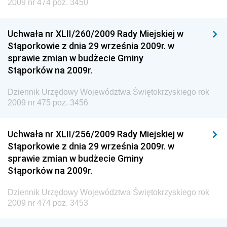
2009 nr 474 poz. 3450
Dziennik Urzędowy Ministra Rozwoju i Technologii
Uchwała nr XLII/260/2009 Rady Miejskiej w
Dziennik Urzędowy Ministra Spraw Zagranicznych
Stąporkowie z dnia 29 września 2009r. w
Dziennik Urzędowy Centralnego Biura
sprawie zmian w budżecie Gminy
Antykorupcyjnego
Stąporków na 2009r.
Dziennik Urzędowy Agencji Bezpieczeństwa
Wewnętrznego
Dziennik Urzędowy Województwa Świętokrzyskiego rok
2009 nr 475 poz. 3456
Dziennik Urzędowy Urzędu Patentowego
Rzeczypospolitej Polskiej
Uchwała nr XLII/256/2009 Rady Miejskiej w
Dziennik Urzędowy Generalnej Dyrekcji Dróg
Stąporkowie z dnia 29 września 2009r. w
Krajowych i Autostrad
sprawie zmian w budżecie Gminy
Dziennik Urzędowy Ministra Środowiska
Stąporków na 2009r.
Dziennik Urzędowy Ministra Administracji i Cyfryzacji
Dziennik Urzędowy Województwa Świętokrzyskiego rok
Dziennik Urzędowy Ministra Edukacji
2009 nr 474 poz. 3453
Dziennik Urzędowy Ministra Nauki