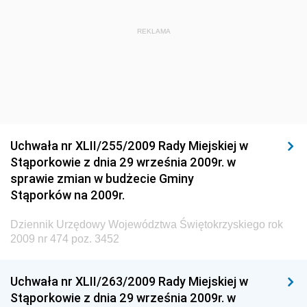
Dziennik Urzędowy Ministra Administracji i Cyfryzacji
Dziennik Urzędowy Głównego Inspektora Ochrony
REKLAMA
Środowiska
Dziennik Urzędowy Ministra Środowiska
Dziennik Urzędowy Ministra Sportu i Turystyki
Dziennik Urzędowy Ministra Rozwoju Regionalnego
Dziennik Urzędowy Ministra Budownictwa i Przemysłu
Uchwała nr XLII/255/2009 Rady Miejskiej w
Materiałów Budowlanych
Stąporkowie z dnia 29 września 2009r. w
sprawie zmian w budżecie Gminy
Dziennik Urzędowy Ministra Infrastruktury i Rozwoju
Stąporków na 2009r.
Dziennik Urzędowy Głównego Inspektoratu Ochrony
Środowiska
Dziennik Urzędowy Województwa Świętokrzyskiego rok
2009 nr 474 poz. 3452
Dziennik Urzędowy Generalnej Dyrekcji Ochrony
Środowiska
Uchwała nr XLII/263/2009 Rady Miejskiej w
Dziennik Urzędowy Ministerstwa Administracji,
Stąporkowie z dnia 29 września 2009r. w
Gospodarki Terenowej i Ochrony Środowiska