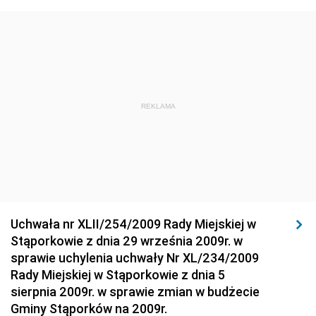
Środowiska
Dziennik Urzędowy Ministra Środowiska
Dziennik Urzędowy Ministra Sportu i Turystyki
Dziennik Urzędowy Ministra Rozwoju Regionalnego
Dziennik Urzędowy Ministra Budownictwa i Przemysłu
REKLAMA
Materiałów Budowlanych
Dziennik Urzędowy Ministra Infrastruktury i Rozwoju
Dziennik Urzędowy Głównego Inspektoratu Ochrony
Środowiska
Dziennik Urzędowy Generalnej Dyrekcji Ochrony
Uchwała nr XLII/254/2009 Rady Miejskiej w
Środowiska
Stąporkowie z dnia 29 września 2009r. w
Dziennik Urzędowy Ministerstwa Administracji,
sprawie uchylenia uchwały Nr XL/234/2009
Gospodarki Terenowej i Ochrony Środowiska
Rady Miejskiej w Stąporkowie z dnia 5
sierpnia 2009r. w sprawie zmian w budżecie
Dziennik Urzędowy Ministerstwa Administracji i
Gminy Stąporków na 2009r.
Gospodarki Przestrzennej