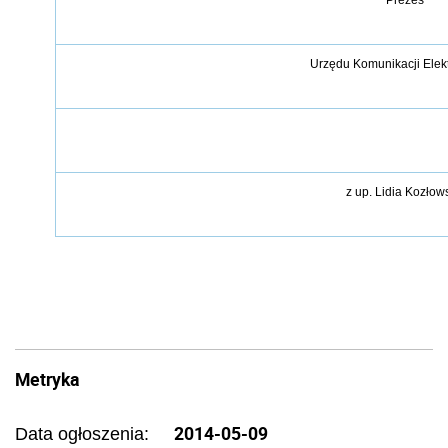
Urz
ę
du Komunikacji Elek
z
up. Lidia Koz
ł
ow
Metryka
2014-05-09
Data ogłoszenia: