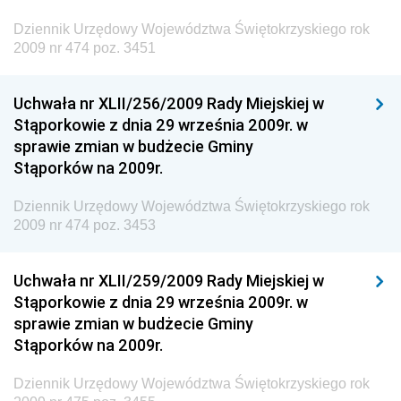
Dziennik Urzędowy Unii Europejskiej, L
Dziennik Urzędowy Województwa Świętokrzyskiego rok
2009 nr 474 poz. 3451
Dziennik Urzędowy Ministerstwa Komunikacji
Dziennik Urzędowy Ministerstwa Przemysłu
Uchwała nr XLII/256/2009 Rady Miejskiej w
Chemicznego i Lekkiego
Stąporkowie z dnia 29 września 2009r. w
Dziennik Urzędowy Ministerstwa Rolnictwa i
sprawie zmian w budżecie Gminy
Gospodarki Żywnościowej
Stąporków na 2009r.
Dziennik Urzędowy Ministra Rodziny, Pracy i Polityki
Społecznej
Dziennik Urzędowy Województwa Świętokrzyskiego rok
2009 nr 474 poz. 3453
Dziennik Urzędowy Ministra Cyfryzacji
Dziennik Urzędowy Ministra Rozwoju
Uchwała nr XLII/259/2009 Rady Miejskiej w
Dziennik Urzędowy Ministra Infrastruktury i
Stąporkowie z dnia 29 września 2009r. w
Budownictwa
sprawie zmian w budżecie Gminy
Stąporków na 2009r.
Dziennik Urzędowy Ministra Gospodarki Morskiej i
Żeglugi Śródlądowej
Dziennik Urzędowy Województwa Świętokrzyskiego rok
Dziennik Urzędowy Ministra Energii