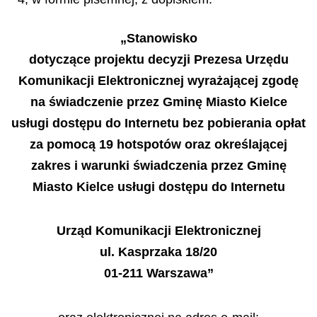
„
Stanowisko
dotycz
ą
ce projektu decyzji Prezesa Urz
ę
du
Komunikacji Elektronicznej wyra
ż
aj
ą
cej zgod
ę
na
ś
wiadczenie przez Gmin
ę
Miasto Kielce
us
ł
ugi dost
ę
pu do Internetu bez pobierania op
ł
at
za pomoc
ą
19 hotspot
ó
w oraz okre
ś
laj
ą
cej
zakres i warunki
ś
wiadczenia przez Gmin
ę
Miasto Kielce us
ł
ugi dost
ę
pu do Internetu
Urz
ą
d Komunikacji Elektronicznej
ul. Kasprzaka 18/20
01-211 Warszawa”