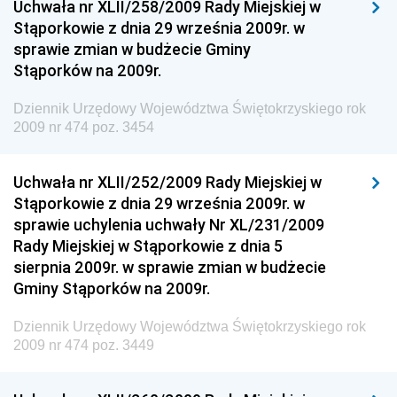
Uchwała nr XLII/258/2009 Rady Miejskiej w
Narodowego i Sportu
Stąporkowie z dnia 29 września 2009r. w
sprawie zmian w budżecie Gminy
Dziennik Urzędowy Ministra Rodziny i Polityki
Stąporków na 2009r.
Społecznej
Dziennik Urzędowy Komendy Głównej Straży
Dziennik Urzędowy Województwa Świętokrzyskiego rok
Granicznej
2009 nr 474 poz. 3454
Dziennik Urzędowy Głównego Inspektoratu Transportu
Drogowego
Uchwała nr XLII/252/2009 Rady Miejskiej w
Stąporkowie z dnia 29 września 2009r. w
Dziennik Urzędowy Narodowego Banku Polskiego
sprawie uchylenia uchwały Nr XL/231/2009
Dziennik Urzędowy Komendy Głównej Policji
Rady Miejskiej w Stąporkowie z dnia 5
sierpnia 2009r. w sprawie zmian w budżecie
Dziennik Urzędowy Ministra Pracy i Polityki
Gminy Stąporków na 2009r.
Społecznej
Dziennik Urzędowy Ministra Transportu, Budownictwa
Dziennik Urzędowy Województwa Świętokrzyskiego rok
i Gospodarki Morskiej
2009 nr 474 poz. 3449
Dziennik Urzędowy Ministra Rozwoju i Technologii