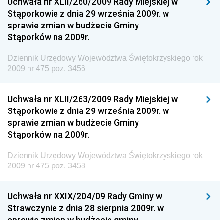
Uchwała nr XLII/260/2009 Rady Miejskiej w
Dziennik Urzędowy Ministra Spraw Zagranicznych
Stąporkowie z dnia 29 września 2009r. w
Dziennik Urzędowy Centralnego Biura
sprawie zmian w budżecie Gminy
Antykorupcyjnego
Stąporków na 2009r.
Dziennik Urzędowy Agencji Bezpieczeństwa
Wewnętrznego
Dziennik Urzędowy Województwa Świętokrzyskiego rok
2009 nr 475 poz. 3456
Dziennik Urzędowy Urzędu Patentowego
Rzeczypospolitej Polskiej
Uchwała nr XLII/263/2009 Rady Miejskiej w
Dziennik Urzędowy Generalnej Dyrekcji Dróg
Stąporkowie z dnia 29 września 2009r. w
Krajowych i Autostrad
sprawie zmian w budżecie Gminy
Dziennik Urzędowy Ministra Środowiska
Stąporków na 2009r.
Dziennik Urzędowy Ministra Administracji i Cyfryzacji
Dziennik Urzędowy Województwa Świętokrzyskiego rok
Dziennik Urzędowy Ministra Edukacji
2009 nr 475 poz. 3458
Dziennik Urzędowy Ministra Nauki
Uchwała nr XXIX/204/09 Rady Gminy w
Dziennik Urzędowy Ministra Przemysłu
Strawczynie z dnia 28 sierpnia 2009r. w
Dziennik Urzędowy Ministra Finansów i Gospodarki
sprawie zmian w budżecie gminy