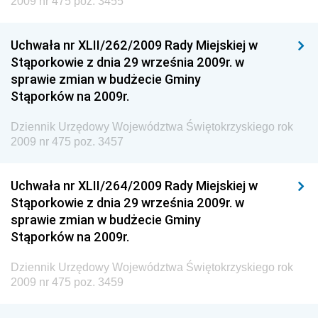
2009 nr 475 poz. 3455
Dziennik Urzędowy Ministra Finansów
Uchwała nr XLII/262/2009 Rady Miejskiej w
Dziennik Urzędowy Ministra Sprawiedliwości
Stąporkowie z dnia 29 września 2009r. w
Dziennik Urzędowy Ministra Rozwoju i Finansów
sprawie zmian w budżecie Gminy
Stąporków na 2009r.
Dziennik Urzędowy Wyższego Urzędu Górniczego
Dziennik Urzędowy Prezesa Urzędu Transportu
Dziennik Urzędowy Województwa Świętokrzyskiego rok
Kolejowego
2009 nr 475 poz. 3457
Dziennik Urzędowy Ministra Przedsiębiorczości i
Technologii
Uchwała nr XLII/264/2009 Rady Miejskiej w
Stąporkowie z dnia 29 września 2009r. w
Dziennik Urzędowy Ministra Inwestycji i Rozwoju
sprawie zmian w budżecie Gminy
Dziennik Urzędowy Naczelnego Dyrektora Archiwów
Stąporków na 2009r.
Państwowych
Dziennik Urzędowy Województwa Świętokrzyskiego rok
Dziennik Urzędowy Ministra Finansów, Inwestycji i
2009 nr 475 poz. 3459
Rozwoju
Dziennik Urzędowy Ministra Klimatu