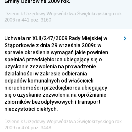
Gminy Ożarów na 2009 rok.
Dziennik Urzędowy Ministra Spraw Zagranicznych
Dziennik Urzędowy Województwa Świętokrzyskiego rok
Dziennik Urzędowy Urzędu Lotnictwa Cywilnego
2006 nr 441 poz. 3160
Dziennik Urzędowy Komisji Nadzoru Finansowego
Uchwała nr XLII/247/2009 Rady Miejskiej w
Dziennik Urzędowy Ministerstwa Hutnictwa i
Stąporkowie z dnia 29 września 2009r. w
Przemysłu Maszynowego
sprawie określenia wymagań jakie powinien
Dziennik Urzędowy Ministerstwa Zdrowia i Opieki
spełniać przedsiębiorca ubiegający się o
Społecznej
uzyskanie zezwolenia na prowadzenie
działalności w zakresie odbierania
Dziennik Urzędowy Ministerstwa Rolnictwa, Leśnictwa
odpadów komunalnych od właścicieli
i Gospodarki Żywnościowej
nieruchomości i przedsiębiorca ubiegający
Dziennik Urzędowy Ministra Spraw Wewnętrznych
się o uzyskanie zezwolenia na opróżnianie
Dziennik Urzędowy Ministra Transportu, Budownictwa
zbiorników bezodpływowych i transport
i Gospodarki Morskiej
nieczystości ciekłych.
Dziennik Urzędowy Ministra Administracji i Cyfryzacji
Dziennik Urzędowy Województwa Świętokrzyskiego rok
Dziennik Urzędowy Głównego Inspektora Ochrony
2009 nr 474 poz. 3448