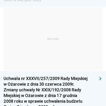
Dziennik Urzędowy Ministra Edukacji i Nauki
Dziennik Urzędowy Ministra Edukacji Narodowej
Dziennik Urzędowy Ministra Gospodarki Morskiej
Dziennik Urzędowy Ministra Obrony Narodowej
Dziennik Urzędowy Komendy Głównej Państwowej
REKLAMA
Straży Pożarnej
Dziennik Urzędowy Głównego Urzędu Statystycznego
Dziennik Urzędowy Ministra Kultury i Dziedzictwa
Narodowego
Dziennik Urzędowy Komendy Głównej Policji
Uchwała nr XXXVII/257/2009 Rady Miejskiej
Dziennik Urzędowy Ministra Gospodarki
w Ożarowie z dnia 30 czerwca 2009r.
Dziennik Urzędowy Urzędu Ochrony Konkurencji i
Zmiany uchwały Nr XXIX/192/2008 Rady
Konsumentów
Miejskiej w Ożarowie z dnia 17 grudnia
Dziennik Urzędowy Ministra Pracy i Polityki
2008 roku w sprawie uchwalenia budżetu
Społecznej