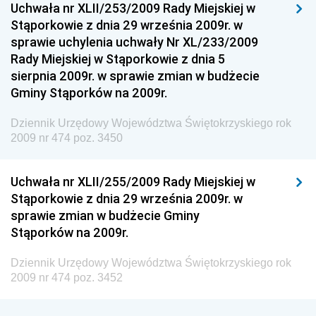
Uchwała nr XLII/253/2009 Rady Miejskiej w
Dziennik Urzędowy Ministra Sportu
Stąporkowie z dnia 29 września 2009r. w
Dziennik Urzędowy Ministra Funduszy i Polityki
sprawie uchylenia uchwały Nr XL/233/2009
Regionalnej
Rady Miejskiej w Stąporkowie z dnia 5
sierpnia 2009r. w sprawie zmian w budżecie
Dziennik Urzędowy Ministra Aktywów Państwowych
Gminy Stąporków na 2009r.
Dziennik Urzędowy Ministra Zdrowia
Dziennik Urzędowy Województwa Świętokrzyskiego rok
Dziennik Urzędowy Ministra Środowiska i Głównego
2009 nr 474 poz. 3450
Inspektora Ochrony Środowiska
Dziennik Urzędowy Ministra Klimatu i Środowiska
Uchwała nr XLII/255/2009 Rady Miejskiej w
Dziennik Urzędowy Ministerstwa Kultury, Dziedzictwa
Stąporkowie z dnia 29 września 2009r. w
Narodowego i Sportu
sprawie zmian w budżecie Gminy
Stąporków na 2009r.
Dziennik Urzędowy Ministra Finansów, Funduszy i
Polityki Regionalnej
Dziennik Urzędowy Województwa Świętokrzyskiego rok
Dziennik Urzędowy Ministra Rozwoju, Pracy i
2009 nr 474 poz. 3452
Technologii
Dziennik Urzędowy Ministra Kultury, Dziedzictwa