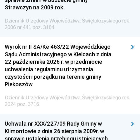
Strawczyn na 2009 rok
Dziennik Urzędowy Ministra do Spraw Unii
Europejskiej
Dziennik Urzędowy Województwa Świętokrzyskiego rok
Dziennik Urzędowy Agencji Wywiadu
2006 nr 441 poz. 3164
Wyrok nr II SA/Ke 463/22 Wojewódzkiego
Sądu Administracyjnego w Kielcach z dnia
22 października 2026 r. w przedmiocie
uchwalenia regulaminu utrzymania
czystości i porządku na terenie gminy
Piekoszów
Dziennik Urzędowy Województwa Świętokrzyskiego rok
2024 poz. 3716
Uchwała nr XXX/227/09 Rady Gminy w
Klimontowie z dnia 26 sierpnia 2009r. w
sprawie ustalenia przebiegu istniejących