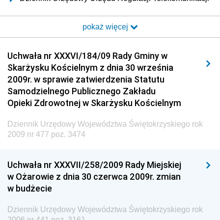
i Poczty
pokaż więcej
Dziennik Urzędowy Ministra Transportu i Budownictwa
Dziennik Urzędowy Urzędu Komunikacji
Uchwała nr XXXVI/184/09 Rady Gminy w
Elektronicznej
Skarżysku Kościelnym z dnia 30 września
Dziennik Urzędowy Ministra Spraw Wewnętrznych i
2009r. w sprawie zatwierdzenia Statutu
Administracji
Samodzielnego Publicznego Zakładu
Dziennik Urzędowy Ministra Transportu
Opieki Zdrowotnej w Skarżysku Kościelnym
Dziennik Urzędowy Ministra Budownictwa
Dziennik Urzędowy Województwa Świętokrzyskiego rok
Dziennik Urzędowy Ministra Nauki i Szkolnictwa
2009 nr 477 poz. 3474
Wyższego
Dziennik Urzędowy Głównego Urzędu Miar
Uchwała nr XXXVII/258/2009 Rady Miejskiej
w Ożarowie z dnia 30 czerwca 2009r. zmian
Dziennik Urzędowy Ministra Rolnictwa i Rozwoju Wsi
w budżecie
Dziennik Urzędowy Ministra Edukacji Narodowej i
Sportu
Dziennik Urzędowy Województwa Świętokrzyskiego rok
2006 nr 441 poz. 3161