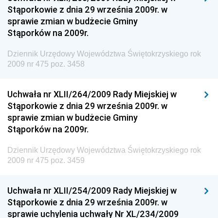
Dziennik Urzędowy Ministerstwa Administracji,
Stąporkowie z dnia 29 września 2009r. w
Gospodarki Terenowej i Ochrony Środowiska
sprawie zmian w budżecie Gminy
Dziennik Urzędowy Ministerstwa Administracji i
Stąporków na 2009r.
Gospodarki Przestrzennej
Dziennik Urzędowy Województwa Świętokrzyskiego rok
Dziennik Urzędowy Unii Europejskiej, L
2009 nr 475 poz. 3458
Dziennik Urzędowy Ministerstwa Komunikacji
Dziennik Urzędowy Ministerstwa Przemysłu
Uchwała nr XLII/264/2009 Rady Miejskiej w
Chemicznego i Lekkiego
Stąporkowie z dnia 29 września 2009r. w
sprawie zmian w budżecie Gminy
Dziennik Urzędowy Ministerstwa Rolnictwa i
Stąporków na 2009r.
Gospodarki Żywnościowej
Dziennik Urzędowy Ministra Rodziny, Pracy i Polityki
Dziennik Urzędowy Województwa Świętokrzyskiego rok
Społecznej
2009 nr 475 poz. 3459
Dziennik Urzędowy Ministra Cyfryzacji
Uchwała nr XLII/254/2009 Rady Miejskiej w
Dziennik Urzędowy Ministra Rozwoju
Stąporkowie z dnia 29 września 2009r. w
Dziennik Urzędowy Ministra Infrastruktury i
sprawie uchylenia uchwały Nr XL/234/2009