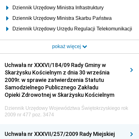
Dziennik Urzędowy Ministra Infrastruktury
Dziennik Urzędowy Ministra Skarbu Państwa
Dziennik Urzędowy Urzędu Regulacji Telekomunikacji
i Poczty
pokaż więcej
Dziennik Urzędowy Ministra Transportu i Budownictwa
Dziennik Urzędowy Urzędu Komunikacji
Uchwała nr XXXVI/184/09 Rady Gminy w
Elektronicznej
Skarżysku Kościelnym z dnia 30 września
Dziennik Urzędowy Ministra Spraw Wewnętrznych i
2009r. w sprawie zatwierdzenia Statutu
Administracji
Samodzielnego Publicznego Zakładu
Dziennik Urzędowy Ministra Transportu
Opieki Zdrowotnej w Skarżysku Kościelnym
Dziennik Urzędowy Ministra Budownictwa
Dziennik Urzędowy Województwa Świętokrzyskiego rok
Dziennik Urzędowy Ministra Nauki i Szkolnictwa
2009 nr 477 poz. 3474
Wyższego
Dziennik Urzędowy Głównego Urzędu Miar
Uchwała nr XXXVII/257/2009 Rady Miejskiej