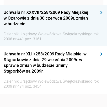
Dziennik Urzędowy Urzędu Ochrony Konkurencji i
Konsumentów
Uchwała nr XXXVII/258/2009 Rady Miejskiej
Dziennik Urzędowy Ministra Pracy i Polityki
w Ożarowie z dnia 30 czerwca 2009r. zmian
Społecznej
w budżecie
Dziennik Urzędowy Ministra Spraw Zagranicznych
Dziennik Urzędowy Województwa Świętokrzyskiego rok
Dziennik Urzędowy Urzędu Lotnictwa Cywilnego
2006 nr 441 poz. 3161
Dziennik Urzędowy Komisji Nadzoru Finansowego
Uchwała nr XLII/258/2009 Rady Miejskiej w
Dziennik Urzędowy Ministerstwa Hutnictwa i
Stąporkowie z dnia 29 września 2009r. w
Przemysłu Maszynowego
sprawie zmian w budżecie Gminy
Dziennik Urzędowy Ministerstwa Zdrowia i Opieki
Stąporków na 2009r.
Społecznej
Dziennik Urzędowy Województwa Świętokrzyskiego rok
Dziennik Urzędowy Ministerstwa Rolnictwa, Leśnictwa
2009 nr 474 poz. 3454
i Gospodarki Żywnościowej
Dziennik Urzędowy Ministra Spraw Wewnętrznych
Dziennik Urzędowy Ministra Transportu, Budownictwa