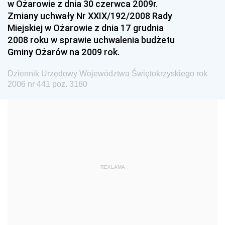
w Ożarowie z dnia 30 czerwca 2009r.
Dziennik Urzędowy Ministra Rolnictwa i Rozwoju Wsi
Zmiany uchwały Nr XXIX/192/2008 Rady
Dziennik Urzędowy Ministra Edukacji Narodowej i
Miejskiej w Ożarowie z dnia 17 grudnia
Sportu
2008 roku w sprawie uchwalenia budżetu
Gminy Ożarów na 2009 rok.
Dziennik Urzędowy Ministra Edukacji i Nauki
Dziennik Urzędowy Ministra Edukacji Narodowej
Dziennik Urzędowy Województwa Świętokrzyskiego rok
2006 nr 441 poz. 3160
Dziennik Urzędowy Ministra Gospodarki Morskiej
Dziennik Urzędowy Ministra Obrony Narodowej
Dziennik Urzędowy Komendy Głównej Państwowej
Straży Pożarnej
Dziennik Urzędowy Głównego Urzędu Statystycznego
Dziennik Urzędowy Ministra Kultury i Dziedzictwa
REKLAMA
Narodowego
Dziennik Urzędowy Komendy Głównej Policji
Dziennik Urzędowy Ministra Gospodarki