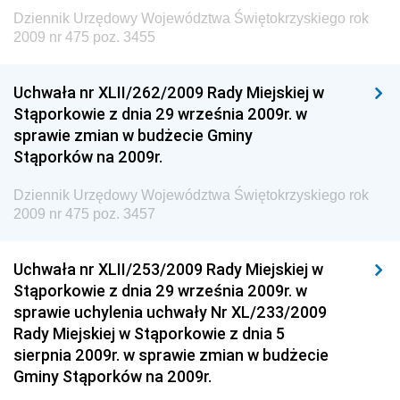
Polityki Regionalnej
Dziennik Urzędowy Województwa Świętokrzyskiego rok
Dziennik Urzędowy Ministra Rozwoju, Pracy i
2009 nr 475 poz. 3455
Technologii
Dziennik Urzędowy Ministra Kultury, Dziedzictwa
Uchwała nr XLII/262/2009 Rady Miejskiej w
Narodowego i Sportu
Stąporkowie z dnia 29 września 2009r. w
sprawie zmian w budżecie Gminy
Dziennik Urzędowy Ministra Rodziny i Polityki
Stąporków na 2009r.
Społecznej
Dziennik Urzędowy Komendy Głównej Straży
Dziennik Urzędowy Województwa Świętokrzyskiego rok
Granicznej
2009 nr 475 poz. 3457
Dziennik Urzędowy Głównego Inspektoratu Transportu
Drogowego
Uchwała nr XLII/253/2009 Rady Miejskiej w
Stąporkowie z dnia 29 września 2009r. w
Dziennik Urzędowy Narodowego Banku Polskiego
sprawie uchylenia uchwały Nr XL/233/2009
Dziennik Urzędowy Komendy Głównej Policji
Rady Miejskiej w Stąporkowie z dnia 5
sierpnia 2009r. w sprawie zmian w budżecie
Dziennik Urzędowy Ministra Pracy i Polityki
Gminy Stąporków na 2009r.
Społecznej