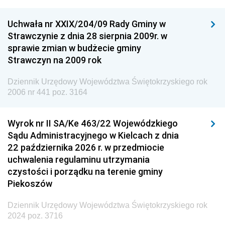
Dziennik Urzędowy Ministra Nauki
Uchwała nr XXIX/204/09 Rady Gminy w
Dziennik Urzędowy Ministra Przemysłu
Strawczynie z dnia 28 sierpnia 2009r. w
Dziennik Urzędowy Ministra Finansów i Gospodarki
sprawie zmian w budżecie gminy
Strawczyn na 2009 rok
Dziennik Urzędowy Ministra do Spraw Unii
Europejskiej
Dziennik Urzędowy Województwa Świętokrzyskiego rok
Dziennik Urzędowy Agencji Wywiadu
2006 nr 441 poz. 3164
Wyrok nr II SA/Ke 463/22 Wojewódzkiego
Sądu Administracyjnego w Kielcach z dnia
22 października 2026 r. w przedmiocie
uchwalenia regulaminu utrzymania
czystości i porządku na terenie gminy
Piekoszów
Dziennik Urzędowy Województwa Świętokrzyskiego rok
2024 poz. 3716