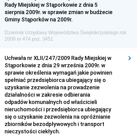
Budownictwa
Rady Miejskiej w Stąporkowie z dnia 5
sierpnia 2009r. w sprawie zmian w budżecie
Dziennik Urzędowy Ministra Gospodarki Morskiej i
Gminy Stąporków na 2009r.
Żeglugi Śródlądowej
Dziennik Urzędowy Ministra Energii
Dziennik Urzędowy Województwa Świętokrzyskiego rok
2009 nr 474 poz. 3451
Dziennik Urzędowy Ministra Finansów
Dziennik Urzędowy Ministra Sprawiedliwości
Uchwała nr XLII/247/2009 Rady Miejskiej w
Dziennik Urzędowy Ministra Rozwoju i Finansów
Stąporkowie z dnia 29 września 2009r. w
Dziennik Urzędowy Wyższego Urzędu Górniczego
sprawie określenia wymagań jakie powinien
spełniać przedsiębiorca ubiegający się o
Dziennik Urzędowy Prezesa Urzędu Transportu
uzyskanie zezwolenia na prowadzenie
Kolejowego
działalności w zakresie odbierania
Dziennik Urzędowy Ministra Przedsiębiorczości i
odpadów komunalnych od właścicieli
Technologii
nieruchomości i przedsiębiorca ubiegający
się o uzyskanie zezwolenia na opróżnianie
Dziennik Urzędowy Ministra Inwestycji i Rozwoju
zbiorników bezodpływowych i transport
Dziennik Urzędowy Naczelnego Dyrektora Archiwów
nieczystości ciekłych.
Państwowych