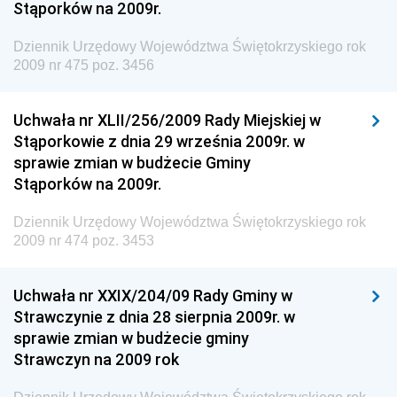
Stąporków na 2009r.
Dziennik Urzędowy Agencji Bezpieczeństwa
Wewnętrznego
Dziennik Urzędowy Województwa Świętokrzyskiego rok
2009 nr 475 poz. 3456
Dziennik Urzędowy Urzędu Patentowego
Rzeczypospolitej Polskiej
Uchwała nr XLII/256/2009 Rady Miejskiej w
Dziennik Urzędowy Generalnej Dyrekcji Dróg
Stąporkowie z dnia 29 września 2009r. w
Krajowych i Autostrad
sprawie zmian w budżecie Gminy
Dziennik Urzędowy Ministra Środowiska
Stąporków na 2009r.
Dziennik Urzędowy Ministra Administracji i Cyfryzacji
Dziennik Urzędowy Województwa Świętokrzyskiego rok
Dziennik Urzędowy Ministra Edukacji
2009 nr 474 poz. 3453
Dziennik Urzędowy Ministra Nauki
Uchwała nr XXIX/204/09 Rady Gminy w
Dziennik Urzędowy Ministra Przemysłu
Strawczynie z dnia 28 sierpnia 2009r. w
Dziennik Urzędowy Ministra Finansów i Gospodarki
sprawie zmian w budżecie gminy
Strawczyn na 2009 rok
Dziennik Urzędowy Ministra do Spraw Unii
Europejskiej