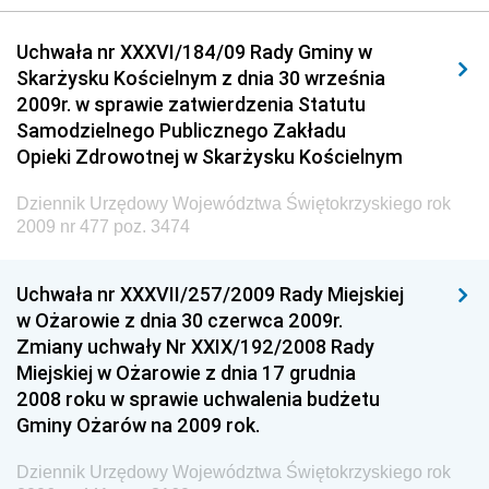
Dziennik Urzędowy Urzędu Komunikacji
Uchwała nr XXXVI/184/09 Rady Gminy w
Elektronicznej
Skarżysku Kościelnym z dnia 30 września
Dziennik Urzędowy Ministra Spraw Wewnętrznych i
2009r. w sprawie zatwierdzenia Statutu
Administracji
Samodzielnego Publicznego Zakładu
Dziennik Urzędowy Ministra Transportu
Opieki Zdrowotnej w Skarżysku Kościelnym
Dziennik Urzędowy Ministra Budownictwa
Dziennik Urzędowy Województwa Świętokrzyskiego rok
Dziennik Urzędowy Ministra Nauki i Szkolnictwa
2009 nr 477 poz. 3474
Wyższego
Dziennik Urzędowy Głównego Urzędu Miar
Uchwała nr XXXVII/257/2009 Rady Miejskiej
w Ożarowie z dnia 30 czerwca 2009r.
Dziennik Urzędowy Ministra Rolnictwa i Rozwoju Wsi
Zmiany uchwały Nr XXIX/192/2008 Rady
Dziennik Urzędowy Ministra Edukacji Narodowej i
Miejskiej w Ożarowie z dnia 17 grudnia
Sportu
2008 roku w sprawie uchwalenia budżetu
Gminy Ożarów na 2009 rok.
Dziennik Urzędowy Ministra Edukacji i Nauki
Dziennik Urzędowy Ministra Edukacji Narodowej
Dziennik Urzędowy Województwa Świętokrzyskiego rok