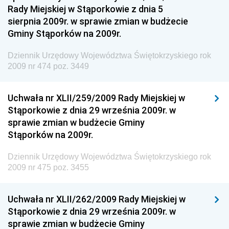
Regionalnej
Rady Miejskiej w Stąporkowie z dnia 5
sierpnia 2009r. w sprawie zmian w budżecie
Dziennik Urzędowy Ministra Aktywów Państwowych
Gminy Stąporków na 2009r.
Dziennik Urzędowy Ministra Zdrowia
Dziennik Urzędowy Województwa Świętokrzyskiego rok
Dziennik Urzędowy Ministra Środowiska i Głównego
2009 nr 474 poz. 3449
Inspektora Ochrony Środowiska
Dziennik Urzędowy Ministra Klimatu i Środowiska
Uchwała nr XLII/259/2009 Rady Miejskiej w
Dziennik Urzędowy Ministerstwa Kultury, Dziedzictwa
Stąporkowie z dnia 29 września 2009r. w
Narodowego i Sportu
sprawie zmian w budżecie Gminy
Stąporków na 2009r.
Dziennik Urzędowy Ministra Finansów, Funduszy i
Polityki Regionalnej
Dziennik Urzędowy Województwa Świętokrzyskiego rok
Dziennik Urzędowy Ministra Rozwoju, Pracy i
2009 nr 475 poz. 3455
Technologii
Dziennik Urzędowy Ministra Kultury, Dziedzictwa
Uchwała nr XLII/262/2009 Rady Miejskiej w
Narodowego i Sportu
Stąporkowie z dnia 29 września 2009r. w
sprawie zmian w budżecie Gminy
Dziennik Urzędowy Ministra Rodziny i Polityki