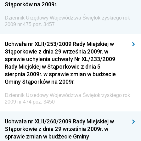
Stąporków na 2009r.
Społecznej
Dziennik Urzędowy Komendy Głównej Straży
Dziennik Urzędowy Województwa Świętokrzyskiego rok
Granicznej
2009 nr 475 poz. 3457
Dziennik Urzędowy Głównego Inspektoratu Transportu
Drogowego
Uchwała nr XLII/253/2009 Rady Miejskiej w
Stąporkowie z dnia 29 września 2009r. w
Dziennik Urzędowy Narodowego Banku Polskiego
sprawie uchylenia uchwały Nr XL/233/2009
Dziennik Urzędowy Komendy Głównej Policji
Rady Miejskiej w Stąporkowie z dnia 5
sierpnia 2009r. w sprawie zmian w budżecie
Dziennik Urzędowy Ministra Pracy i Polityki
Gminy Stąporków na 2009r.
Społecznej
Dziennik Urzędowy Ministra Transportu, Budownictwa
Dziennik Urzędowy Województwa Świętokrzyskiego rok
i Gospodarki Morskiej
2009 nr 474 poz. 3450
Dziennik Urzędowy Ministra Rozwoju i Technologii
Uchwała nr XLII/260/2009 Rady Miejskiej w
Dziennik Urzędowy Ministra Spraw Zagranicznych
Stąporkowie z dnia 29 września 2009r. w
Dziennik Urzędowy Centralnego Biura
sprawie zmian w budżecie Gminy
Antykorupcyjnego