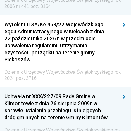
Dziennik Urzędowy Województwa Świętokrzyskiego rok
Dziennik Urzędowy Agencji Wywiadu
2006 nr 441 poz. 3164
Wyrok nr II SA/Ke 463/22 Wojewódzkiego
Sądu Administracyjnego w Kielcach z dnia
22 października 2026 r. w przedmiocie
uchwalenia regulaminu utrzymania
czystości i porządku na terenie gminy
Piekoszów
Dziennik Urzędowy Województwa Świętokrzyskiego rok
2024 poz. 3716
Uchwała nr XXX/227/09 Rady Gminy w
Klimontowie z dnia 26 sierpnia 2009r. w
sprawie ustalenia przebiegu istniejących
dróg gminnych na terenie Gminy Klimontów
Dziennik Urzędowy Województwa Świętokrzyskiego rok