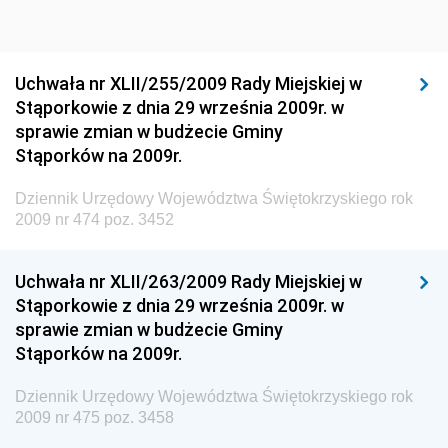
Dziennik Urzędowy Ministra Sportu i Turystyki
Dziennik Urzędowy Ministra Rozwoju Regionalnego
Dziennik Urzędowy Ministra Budownictwa i Przemysłu
Uchwała nr XLII/255/2009 Rady Miejskiej w
Materiałów Budowlanych
Stąporkowie z dnia 29 września 2009r. w
sprawie zmian w budżecie Gminy
Dziennik Urzędowy Ministra Infrastruktury i Rozwoju
Stąporków na 2009r.
Dziennik Urzędowy Głównego Inspektoratu Ochrony
Środowiska
Dziennik Urzędowy Województwa Świętokrzyskiego rok
2009 nr 474 poz. 3452
Dziennik Urzędowy Generalnej Dyrekcji Ochrony
Środowiska
Uchwała nr XLII/263/2009 Rady Miejskiej w
Dziennik Urzędowy Ministerstwa Administracji,
Stąporkowie z dnia 29 września 2009r. w
Gospodarki Terenowej i Ochrony Środowiska
sprawie zmian w budżecie Gminy
Dziennik Urzędowy Ministerstwa Administracji i
Stąporków na 2009r.
Gospodarki Przestrzennej
Dziennik Urzędowy Województwa Świętokrzyskiego rok
Dziennik Urzędowy Unii Europejskiej, L
2009 nr 475 poz. 3458
Dziennik Urzędowy Ministerstwa Komunikacji