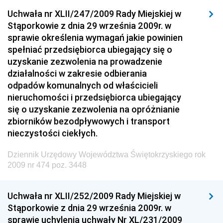
Dziennik Urzędowy Ministra Sprawiedliwości
Uchwała nr XLII/247/2009 Rady Miejskiej w
Dziennik Urzędowy Ministra Rozwoju i Finansów
Stąporkowie z dnia 29 września 2009r. w
Dziennik Urzędowy Wyższego Urzędu Górniczego
sprawie określenia wymagań jakie powinien
spełniać przedsiębiorca ubiegający się o
Dziennik Urzędowy Prezesa Urzędu Transportu
uzyskanie zezwolenia na prowadzenie
Kolejowego
działalności w zakresie odbierania
Dziennik Urzędowy Ministra Przedsiębiorczości i
odpadów komunalnych od właścicieli
Technologii
nieruchomości i przedsiębiorca ubiegający
się o uzyskanie zezwolenia na opróżnianie
Dziennik Urzędowy Ministra Inwestycji i Rozwoju
zbiorników bezodpływowych i transport
Dziennik Urzędowy Naczelnego Dyrektora Archiwów
nieczystości ciekłych.
Państwowych
Dziennik Urzędowy Województwa Świętokrzyskiego rok
Dziennik Urzędowy Ministra Finansów, Inwestycji i
2009 nr 474 poz. 3448
Rozwoju
Dziennik Urzędowy Ministra Klimatu
Uchwała nr XLII/252/2009 Rady Miejskiej w
Dziennik Urzędowy Ministra Sportu
Stąporkowie z dnia 29 września 2009r. w
Dziennik Urzędowy Ministra Funduszy i Polityki
sprawie uchylenia uchwały Nr XL/231/2009