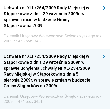
Dziennik Urzędowy Ministerstwa Przemysłu
Uchwała nr XLII/264/2009 Rady Miejskiej w
Chemicznego i Lekkiego
Stąporkowie z dnia 29 września 2009r. w
sprawie zmian w budżecie Gminy
Dziennik Urzędowy Ministerstwa Rolnictwa i
Stąporków na 2009r.
Gospodarki Żywnościowej
Dziennik Urzędowy Ministra Rodziny, Pracy i Polityki
Dziennik Urzędowy Województwa Świętokrzyskiego rok
Społecznej
2009 nr 475 poz. 3459
Dziennik Urzędowy Ministra Cyfryzacji
Uchwała nr XLII/254/2009 Rady Miejskiej w
Dziennik Urzędowy Ministra Rozwoju
Stąporkowie z dnia 29 września 2009r. w
Dziennik Urzędowy Ministra Infrastruktury i
sprawie uchylenia uchwały Nr XL/234/2009
Budownictwa
Rady Miejskiej w Stąporkowie z dnia 5
sierpnia 2009r. w sprawie zmian w budżecie
Dziennik Urzędowy Ministra Gospodarki Morskiej i
Gminy Stąporków na 2009r.
Żeglugi Śródlądowej
Dziennik Urzędowy Ministra Energii
Dziennik Urzędowy Województwa Świętokrzyskiego rok
2009 nr 474 poz. 3451
Dziennik Urzędowy Ministra Finansów