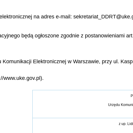
elektronicznej na adres e-mail: sekretariat_DDRT@uke.
cyjnego będą ogłoszone zgodnie z postanowieniami art. 1
u Komunikacji Elektronicznej w Warszawie, przy ul. Kas
://www.uke.gov.pl).
P
Urzędu Komunik
z up.
Lid