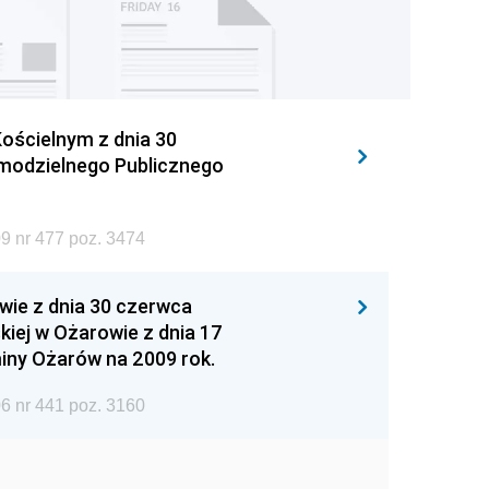
ościelnym z dnia 30
amodzielnego Publicznego
9 nr 477 poz. 3474
wie z dnia 30 czerwca
iej w Ożarowie z dnia 17
iny Ożarów na 2009 rok.
6 nr 441 poz. 3160