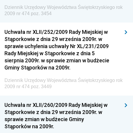
Dziennik Urzędowy Komendy Głównej Straży
Dziennik Urzędowy Województwa Świętokrzyskiego rok
Granicznej
2009 nr 474 poz. 3454
Dziennik Urzędowy Głównego Inspektoratu Transportu
Drogowego
Uchwała nr XLII/252/2009 Rady Miejskiej w
Stąporkowie z dnia 29 września 2009r. w
Dziennik Urzędowy Narodowego Banku Polskiego
sprawie uchylenia uchwały Nr XL/231/2009
Dziennik Urzędowy Komendy Głównej Policji
Rady Miejskiej w Stąporkowie z dnia 5
sierpnia 2009r. w sprawie zmian w budżecie
Dziennik Urzędowy Ministra Pracy i Polityki
Gminy Stąporków na 2009r.
Społecznej
Dziennik Urzędowy Ministra Transportu, Budownictwa
Dziennik Urzędowy Województwa Świętokrzyskiego rok
i Gospodarki Morskiej
2009 nr 474 poz. 3449
Dziennik Urzędowy Ministra Rozwoju i Technologii
Uchwała nr XLII/260/2009 Rady Miejskiej w
Dziennik Urzędowy Ministra Spraw Zagranicznych
Stąporkowie z dnia 29 września 2009r. w
Dziennik Urzędowy Centralnego Biura
sprawie zmian w budżecie Gminy
Antykorupcyjnego
Stąporków na 2009r.
Dziennik Urzędowy Agencji Bezpieczeństwa