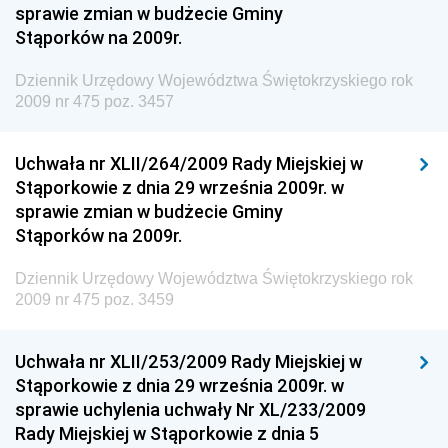
Dziennik Urzędowy Ministra Rozwoju i Finansów
sprawie zmian w budżecie Gminy
Stąporków na 2009r.
Dziennik Urzędowy Wyższego Urzędu Górniczego
Dziennik Urzędowy Prezesa Urzędu Transportu
Dziennik Urzędowy Województwa Świętokrzyskiego rok
Kolejowego
2009 nr 475 poz. 3457
Dziennik Urzędowy Ministra Przedsiębiorczości i
Technologii
Uchwała nr XLII/264/2009 Rady Miejskiej w
Stąporkowie z dnia 29 września 2009r. w
Dziennik Urzędowy Ministra Inwestycji i Rozwoju
sprawie zmian w budżecie Gminy
Dziennik Urzędowy Naczelnego Dyrektora Archiwów
Stąporków na 2009r.
Państwowych
Dziennik Urzędowy Województwa Świętokrzyskiego rok
Dziennik Urzędowy Ministra Finansów, Inwestycji i
2009 nr 475 poz. 3459
Rozwoju
Dziennik Urzędowy Ministra Klimatu
Uchwała nr XLII/253/2009 Rady Miejskiej w
Dziennik Urzędowy Ministra Sportu
Stąporkowie z dnia 29 września 2009r. w
Dziennik Urzędowy Ministra Funduszy i Polityki
sprawie uchylenia uchwały Nr XL/233/2009
Regionalnej
Rady Miejskiej w Stąporkowie z dnia 5