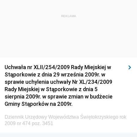
Dziennik Urzędowy Ministra Rozwoju Regionalnego
Dziennik Urzędowy Ministra Budownictwa i Przemysłu
REKLAMA
Materiałów Budowlanych
Dziennik Urzędowy Ministra Infrastruktury i Rozwoju
Dziennik Urzędowy Głównego Inspektoratu Ochrony
Środowiska
Dziennik Urzędowy Generalnej Dyrekcji Ochrony
Uchwała nr XLII/254/2009 Rady Miejskiej w
Środowiska
Stąporkowie z dnia 29 września 2009r. w
Dziennik Urzędowy Ministerstwa Administracji,
sprawie uchylenia uchwały Nr XL/234/2009
Gospodarki Terenowej i Ochrony Środowiska
Rady Miejskiej w Stąporkowie z dnia 5
sierpnia 2009r. w sprawie zmian w budżecie
Dziennik Urzędowy Ministerstwa Administracji i
Gminy Stąporków na 2009r.
Gospodarki Przestrzennej
Dziennik Urzędowy Unii Europejskiej, L
Dziennik Urzędowy Województwa Świętokrzyskiego rok
2009 nr 474 poz. 3451
Dziennik Urzędowy Ministerstwa Komunikacji
Dziennik Urzędowy Ministerstwa Przemysłu