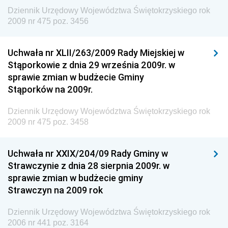
Wewnętrznego
Dziennik Urzędowy Województwa Świętokrzyskiego rok
2009 nr 475 poz. 3456
Dziennik Urzędowy Urzędu Patentowego
Rzeczypospolitej Polskiej
Uchwała nr XLII/263/2009 Rady Miejskiej w
Dziennik Urzędowy Generalnej Dyrekcji Dróg
Stąporkowie z dnia 29 września 2009r. w
Krajowych i Autostrad
sprawie zmian w budżecie Gminy
Dziennik Urzędowy Ministra Środowiska
Stąporków na 2009r.
Dziennik Urzędowy Ministra Administracji i Cyfryzacji
Dziennik Urzędowy Województwa Świętokrzyskiego rok
Dziennik Urzędowy Ministra Edukacji
2009 nr 475 poz. 3458
Dziennik Urzędowy Ministra Nauki
Uchwała nr XXIX/204/09 Rady Gminy w
Dziennik Urzędowy Ministra Przemysłu
Strawczynie z dnia 28 sierpnia 2009r. w
Dziennik Urzędowy Ministra Finansów i Gospodarki
sprawie zmian w budżecie gminy
Strawczyn na 2009 rok
Dziennik Urzędowy Ministra do Spraw Unii
Europejskiej
Dziennik Urzędowy Województwa Świętokrzyskiego rok
Dziennik Urzędowy Agencji Wywiadu
2006 nr 441 poz. 3164