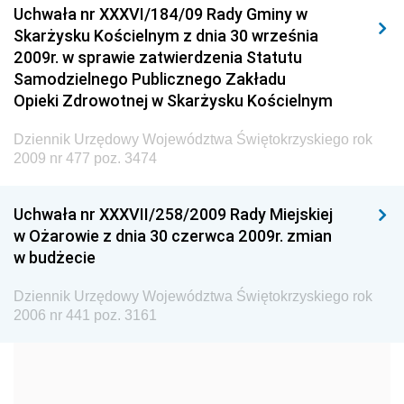
Uchwała nr XXXVI/184/09 Rady Gminy w
Elektronicznej
Skarżysku Kościelnym z dnia 30 września
Dziennik Urzędowy Ministra Spraw Wewnętrznych i
2009r. w sprawie zatwierdzenia Statutu
Administracji
Samodzielnego Publicznego Zakładu
Dziennik Urzędowy Ministra Transportu
Opieki Zdrowotnej w Skarżysku Kościelnym
Dziennik Urzędowy Ministra Budownictwa
Dziennik Urzędowy Województwa Świętokrzyskiego rok
Dziennik Urzędowy Ministra Nauki i Szkolnictwa
2009 nr 477 poz. 3474
Wyższego
Dziennik Urzędowy Głównego Urzędu Miar
Uchwała nr XXXVII/258/2009 Rady Miejskiej
w Ożarowie z dnia 30 czerwca 2009r. zmian
Dziennik Urzędowy Ministra Rolnictwa i Rozwoju Wsi
w budżecie
Dziennik Urzędowy Ministra Edukacji Narodowej i
Sportu
Dziennik Urzędowy Województwa Świętokrzyskiego rok
2006 nr 441 poz. 3161
Dziennik Urzędowy Ministra Edukacji i Nauki
Dziennik Urzędowy Ministra Edukacji Narodowej
Dziennik Urzędowy Ministra Gospodarki Morskiej