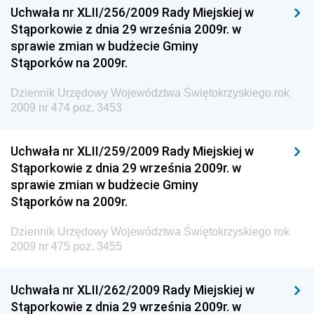
Uchwała nr XLII/256/2009 Rady Miejskiej w
Chemicznego i Lekkiego
Stąporkowie z dnia 29 września 2009r. w
Dziennik Urzędowy Ministerstwa Rolnictwa i
sprawie zmian w budżecie Gminy
Gospodarki Żywnościowej
Stąporków na 2009r.
Dziennik Urzędowy Ministra Rodziny, Pracy i Polityki
Społecznej
Dziennik Urzędowy Województwa Świętokrzyskiego rok
2009 nr 474 poz. 3453
Dziennik Urzędowy Ministra Cyfryzacji
Dziennik Urzędowy Ministra Rozwoju
Uchwała nr XLII/259/2009 Rady Miejskiej w
Dziennik Urzędowy Ministra Infrastruktury i
Stąporkowie z dnia 29 września 2009r. w
Budownictwa
sprawie zmian w budżecie Gminy
Stąporków na 2009r.
Dziennik Urzędowy Ministra Gospodarki Morskiej i
Żeglugi Śródlądowej
Dziennik Urzędowy Województwa Świętokrzyskiego rok
Dziennik Urzędowy Ministra Energii
2009 nr 475 poz. 3455
Dziennik Urzędowy Ministra Finansów
Uchwała nr XLII/262/2009 Rady Miejskiej w
Dziennik Urzędowy Ministra Sprawiedliwości
Stąporkowie z dnia 29 września 2009r. w