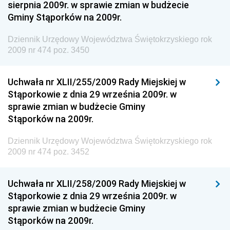
sierpnia 2009r. w sprawie zmian w budżecie
Dziennik Urzędowy Ministra Aktywów Państwowych
Gminy Stąporków na 2009r.
Dziennik Urzędowy Ministra Zdrowia
Dziennik Urzędowy Województwa Świętokrzyskiego rok
Dziennik Urzędowy Ministra Środowiska i Głównego
2009 nr 474 poz. 3450
Inspektora Ochrony Środowiska
Dziennik Urzędowy Ministra Klimatu i Środowiska
Uchwała nr XLII/255/2009 Rady Miejskiej w
Dziennik Urzędowy Ministerstwa Kultury, Dziedzictwa
Stąporkowie z dnia 29 września 2009r. w
Narodowego i Sportu
sprawie zmian w budżecie Gminy
Stąporków na 2009r.
Dziennik Urzędowy Ministra Finansów, Funduszy i
Polityki Regionalnej
Dziennik Urzędowy Województwa Świętokrzyskiego rok
Dziennik Urzędowy Ministra Rozwoju, Pracy i
2009 nr 474 poz. 3452
Technologii
Dziennik Urzędowy Ministra Kultury, Dziedzictwa
Uchwała nr XLII/258/2009 Rady Miejskiej w
Narodowego i Sportu
Stąporkowie z dnia 29 września 2009r. w
sprawie zmian w budżecie Gminy
Dziennik Urzędowy Ministra Rodziny i Polityki
Stąporków na 2009r.
Społecznej