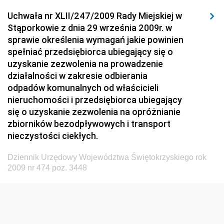
Dziennik Urzędowy Komisji Nadzoru Finansowego
Uchwała nr XLII/247/2009 Rady Miejskiej w
Dziennik Urzędowy Ministerstwa Hutnictwa i
Stąporkowie z dnia 29 września 2009r. w
Przemysłu Maszynowego
sprawie określenia wymagań jakie powinien
Dziennik Urzędowy Ministerstwa Zdrowia i Opieki
spełniać przedsiębiorca ubiegający się o
Społecznej
uzyskanie zezwolenia na prowadzenie
działalności w zakresie odbierania
Dziennik Urzędowy Ministerstwa Rolnictwa, Leśnictwa
odpadów komunalnych od właścicieli
i Gospodarki Żywnościowej
nieruchomości i przedsiębiorca ubiegający
Dziennik Urzędowy Ministra Spraw Wewnętrznych
się o uzyskanie zezwolenia na opróżnianie
Dziennik Urzędowy Ministra Transportu, Budownictwa
zbiorników bezodpływowych i transport
i Gospodarki Morskiej
nieczystości ciekłych.
Dziennik Urzędowy Ministra Administracji i Cyfryzacji
Dziennik Urzędowy Województwa Świętokrzyskiego rok
Dziennik Urzędowy Głównego Inspektora Ochrony
2009 nr 474 poz. 3448
Środowiska
Dziennik Urzędowy Ministra Środowiska
Dziennik Urzędowy Ministra Sportu i Turystyki