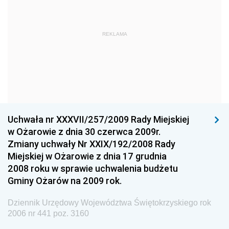
Dziennik Urzędowy Ministra Obrony Narodowej
Dziennik Urzędowy Komendy Głównej Państwowej
REKLAMA
Straży Pożarnej
Dziennik Urzędowy Głównego Urzędu Statystycznego
Dziennik Urzędowy Ministra Kultury i Dziedzictwa
Narodowego
Dziennik Urzędowy Komendy Głównej Policji
Uchwała nr XXXVII/257/2009 Rady Miejskiej
Dziennik Urzędowy Ministra Gospodarki
w Ożarowie z dnia 30 czerwca 2009r.
Dziennik Urzędowy Urzędu Ochrony Konkurencji i
Zmiany uchwały Nr XXIX/192/2008 Rady
Konsumentów
Miejskiej w Ożarowie z dnia 17 grudnia
Dziennik Urzędowy Ministra Pracy i Polityki
2008 roku w sprawie uchwalenia budżetu
Społecznej
Gminy Ożarów na 2009 rok.
Dziennik Urzędowy Ministra Spraw Zagranicznych
Dziennik Urzędowy Województwa Świętokrzyskiego rok
Dziennik Urzędowy Urzędu Lotnictwa Cywilnego
2006 nr 441 poz. 3160