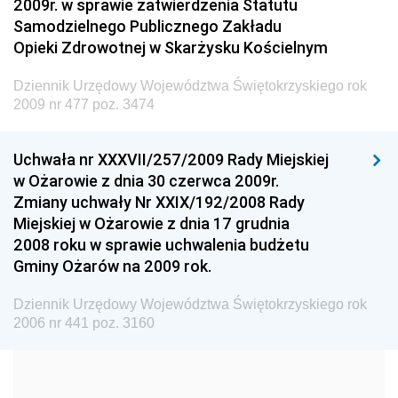
2009r. w sprawie zatwierdzenia Statutu
Administracji
Samodzielnego Publicznego Zakładu
Dziennik Urzędowy Ministra Transportu
Opieki Zdrowotnej w Skarżysku Kościelnym
Dziennik Urzędowy Ministra Budownictwa
Dziennik Urzędowy Województwa Świętokrzyskiego rok
Dziennik Urzędowy Ministra Nauki i Szkolnictwa
2009 nr 477 poz. 3474
Wyższego
Dziennik Urzędowy Głównego Urzędu Miar
Uchwała nr XXXVII/257/2009 Rady Miejskiej
w Ożarowie z dnia 30 czerwca 2009r.
Dziennik Urzędowy Ministra Rolnictwa i Rozwoju Wsi
Zmiany uchwały Nr XXIX/192/2008 Rady
Dziennik Urzędowy Ministra Edukacji Narodowej i
Miejskiej w Ożarowie z dnia 17 grudnia
Sportu
2008 roku w sprawie uchwalenia budżetu
Gminy Ożarów na 2009 rok.
Dziennik Urzędowy Ministra Edukacji i Nauki
Dziennik Urzędowy Ministra Edukacji Narodowej
Dziennik Urzędowy Województwa Świętokrzyskiego rok
2006 nr 441 poz. 3160
Dziennik Urzędowy Ministra Gospodarki Morskiej
Dziennik Urzędowy Ministra Obrony Narodowej
Dziennik Urzędowy Komendy Głównej Państwowej