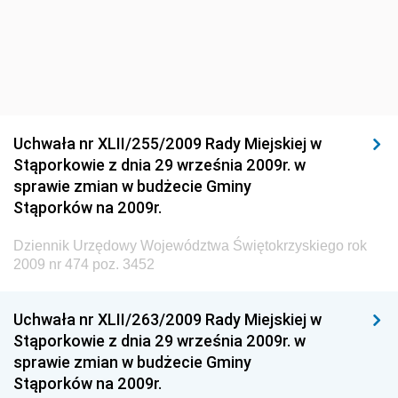
Materiałów Budowlanych
Dziennik Urzędowy Ministra Infrastruktury i Rozwoju
Dziennik Urzędowy Głównego Inspektoratu Ochrony
Środowiska
Dziennik Urzędowy Generalnej Dyrekcji Ochrony
Uchwała nr XLII/255/2009 Rady Miejskiej w
Środowiska
Stąporkowie z dnia 29 września 2009r. w
Dziennik Urzędowy Ministerstwa Administracji,
sprawie zmian w budżecie Gminy
Gospodarki Terenowej i Ochrony Środowiska
Stąporków na 2009r.
Dziennik Urzędowy Ministerstwa Administracji i
Dziennik Urzędowy Województwa Świętokrzyskiego rok
Gospodarki Przestrzennej
2009 nr 474 poz. 3452
Dziennik Urzędowy Unii Europejskiej, L
Dziennik Urzędowy Ministerstwa Komunikacji
Uchwała nr XLII/263/2009 Rady Miejskiej w
Stąporkowie z dnia 29 września 2009r. w
Dziennik Urzędowy Ministerstwa Przemysłu
sprawie zmian w budżecie Gminy
Chemicznego i Lekkiego
Stąporków na 2009r.
Dziennik Urzędowy Ministerstwa Rolnictwa i