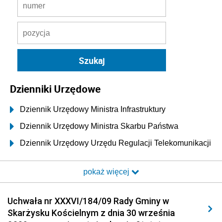
Dzienniki Urzędowe
Dziennik Urzędowy Ministra Infrastruktury
Dziennik Urzędowy Ministra Skarbu Państwa
Dziennik Urzędowy Urzędu Regulacji Telekomunikacji
i Poczty
pokaż więcej
Dziennik Urzędowy Ministra Transportu i Budownictwa
Dziennik Urzędowy Urzędu Komunikacji
Uchwała nr XXXVI/184/09 Rady Gminy w
Elektronicznej
Skarżysku Kościelnym z dnia 30 września
Dziennik Urzędowy Ministra Spraw Wewnętrznych i