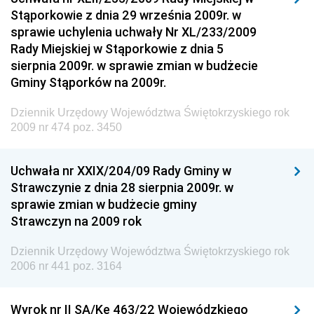
Stąporkowie z dnia 29 września 2009r. w
Rzeczypospolitej Polskiej
sprawie uchylenia uchwały Nr XL/233/2009
Dziennik Urzędowy Generalnej Dyrekcji Dróg
Rady Miejskiej w Stąporkowie z dnia 5
Krajowych i Autostrad
sierpnia 2009r. w sprawie zmian w budżecie
Dziennik Urzędowy Ministra Środowiska
Gminy Stąporków na 2009r.
Dziennik Urzędowy Ministra Administracji i Cyfryzacji
Dziennik Urzędowy Województwa Świętokrzyskiego rok
Dziennik Urzędowy Ministra Edukacji
2009 nr 474 poz. 3450
Dziennik Urzędowy Ministra Nauki
Uchwała nr XXIX/204/09 Rady Gminy w
Dziennik Urzędowy Ministra Przemysłu
Strawczynie z dnia 28 sierpnia 2009r. w
Dziennik Urzędowy Ministra Finansów i Gospodarki
sprawie zmian w budżecie gminy
Strawczyn na 2009 rok
Dziennik Urzędowy Ministra do Spraw Unii
Europejskiej
Dziennik Urzędowy Województwa Świętokrzyskiego rok
Dziennik Urzędowy Agencji Wywiadu
2006 nr 441 poz. 3164
Wyrok nr II SA/Ke 463/22 Wojewódzkiego