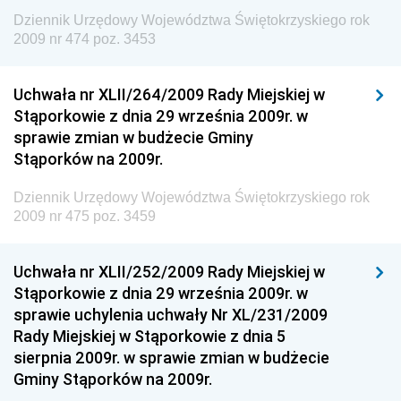
Dziennik Urzędowy Prezesa Urzędu Transportu
Dziennik Urzędowy Województwa Świętokrzyskiego rok
Kolejowego
2009 nr 474 poz. 3453
Dziennik Urzędowy Ministra Przedsiębiorczości i
Technologii
Uchwała nr XLII/264/2009 Rady Miejskiej w
Stąporkowie z dnia 29 września 2009r. w
Dziennik Urzędowy Ministra Inwestycji i Rozwoju
sprawie zmian w budżecie Gminy
Dziennik Urzędowy Naczelnego Dyrektora Archiwów
Stąporków na 2009r.
Państwowych
Dziennik Urzędowy Województwa Świętokrzyskiego rok
Dziennik Urzędowy Ministra Finansów, Inwestycji i
2009 nr 475 poz. 3459
Rozwoju
Dziennik Urzędowy Ministra Klimatu
Uchwała nr XLII/252/2009 Rady Miejskiej w
Dziennik Urzędowy Ministra Sportu
Stąporkowie z dnia 29 września 2009r. w
Dziennik Urzędowy Ministra Funduszy i Polityki
sprawie uchylenia uchwały Nr XL/231/2009
Regionalnej
Rady Miejskiej w Stąporkowie z dnia 5
sierpnia 2009r. w sprawie zmian w budżecie
Dziennik Urzędowy Ministra Aktywów Państwowych
Gminy Stąporków na 2009r.
Dziennik Urzędowy Ministra Zdrowia