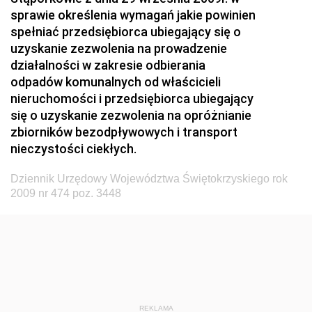
Przemysłu Maszynowego
sprawie określenia wymagań jakie powinien
Dziennik Urzędowy Ministerstwa Zdrowia i Opieki
spełniać przedsiębiorca ubiegający się o
Społecznej
uzyskanie zezwolenia na prowadzenie
działalności w zakresie odbierania
Dziennik Urzędowy Ministerstwa Rolnictwa, Leśnictwa
odpadów komunalnych od właścicieli
i Gospodarki Żywnościowej
nieruchomości i przedsiębiorca ubiegający
Dziennik Urzędowy Ministra Spraw Wewnętrznych
się o uzyskanie zezwolenia na opróżnianie
Dziennik Urzędowy Ministra Transportu, Budownictwa
zbiorników bezodpływowych i transport
i Gospodarki Morskiej
nieczystości ciekłych.
Dziennik Urzędowy Ministra Administracji i Cyfryzacji
Dziennik Urzędowy Województwa Świętokrzyskiego rok
Dziennik Urzędowy Głównego Inspektora Ochrony
2009 nr 474 poz. 3448
Środowiska
Dziennik Urzędowy Ministra Środowiska
Dziennik Urzędowy Ministra Sportu i Turystyki
Dziennik Urzędowy Ministra Rozwoju Regionalnego
Dziennik Urzędowy Ministra Budownictwa i Przemysłu
REKLAMA