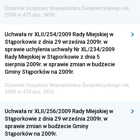
Gospodarki Żywnościowej
Dziennik Urzędowy Województwa Świętokrzyskiego rok
2009 nr 475 poz. 3458
Dziennik Urzędowy Ministra Rodziny, Pracy i Polityki
Społecznej
Uchwała nr XLII/254/2009 Rady Miejskiej w
Dziennik Urzędowy Ministra Cyfryzacji
Stąporkowie z dnia 29 września 2009r. w
Dziennik Urzędowy Ministra Rozwoju
sprawie uchylenia uchwały Nr XL/234/2009
Dziennik Urzędowy Ministra Infrastruktury i
Rady Miejskiej w Stąporkowie z dnia 5
Budownictwa
sierpnia 2009r. w sprawie zmian w budżecie
Gminy Stąporków na 2009r.
Dziennik Urzędowy Ministra Gospodarki Morskiej i
Żeglugi Śródlądowej
Dziennik Urzędowy Województwa Świętokrzyskiego rok
Dziennik Urzędowy Ministra Energii
2009 nr 474 poz. 3451
Dziennik Urzędowy Ministra Finansów
Uchwała nr XLII/256/2009 Rady Miejskiej w
Dziennik Urzędowy Ministra Sprawiedliwości
Stąporkowie z dnia 29 września 2009r. w
Dziennik Urzędowy Ministra Rozwoju i Finansów
sprawie zmian w budżecie Gminy
Stąporków na 2009r.
Dziennik Urzędowy Wyższego Urzędu Górniczego