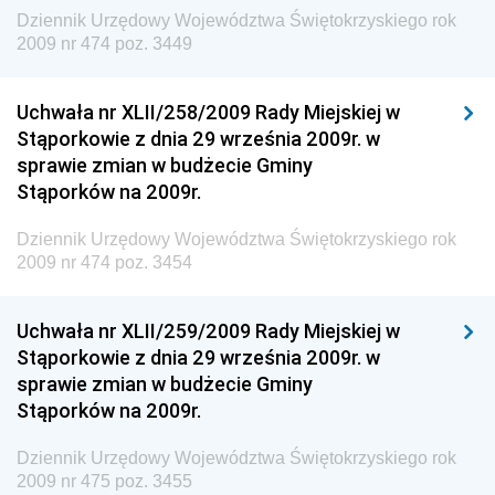
Dziennik Urzędowy Województwa Świętokrzyskiego rok
Dziennik Urzędowy Ministra Środowiska i Głównego
2009 nr 474 poz. 3449
Inspektora Ochrony Środowiska
Dziennik Urzędowy Ministra Klimatu i Środowiska
Uchwała nr XLII/258/2009 Rady Miejskiej w
Dziennik Urzędowy Ministerstwa Kultury, Dziedzictwa
Stąporkowie z dnia 29 września 2009r. w
Narodowego i Sportu
sprawie zmian w budżecie Gminy
Stąporków na 2009r.
Dziennik Urzędowy Ministra Finansów, Funduszy i
Polityki Regionalnej
Dziennik Urzędowy Województwa Świętokrzyskiego rok
Dziennik Urzędowy Ministra Rozwoju, Pracy i
2009 nr 474 poz. 3454
Technologii
Dziennik Urzędowy Ministra Kultury, Dziedzictwa
Uchwała nr XLII/259/2009 Rady Miejskiej w
Narodowego i Sportu
Stąporkowie z dnia 29 września 2009r. w
sprawie zmian w budżecie Gminy
Dziennik Urzędowy Ministra Rodziny i Polityki
Stąporków na 2009r.
Społecznej
Dziennik Urzędowy Komendy Głównej Straży
Dziennik Urzędowy Województwa Świętokrzyskiego rok
Granicznej
2009 nr 475 poz. 3455