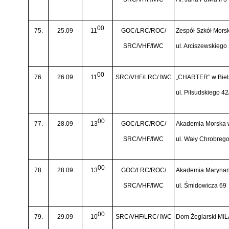
00
75.
25.09
11
GOC/LRC/ROC/
Zespół Szkół Mors
SRC/VHF/IWC
ul. Arciszewskiego
00
76.
26.09
11
SRC/VHF/LRC/ IWC
„CHARTER” w Biels
ul. Piłsudskiego 42
00
77.
28.09
13
GOC/LRC/ROC/
Akademia Morska 
SRC/VHF/IWC
ul. Wały Chrobreg
00
78.
28.09
13
GOC/LRC/ROC/
Akademia Marynark
SRC/VHF/IWC
ul. Śmidowicza 69
00
79.
29.09
10
SRC/VHF/LRC/ IWC
Dom Żeglarski MIL