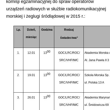
komisji egzaminacyjnej do spraw operatorów
urządzeń radiowych w służbie radiokomunikacyjnej
morskiej i żeglugi śródlądowej w 2015 r.:
Lp.
Dzień,
Godzina
Rodzaj
miesiąc
świadectwa
1)
00
1.
12.01
13
GOC/LRC/ROC/
Akademia Morska 
SRC/VHF/IWC
Al. Jana Pawła II 3
00
2.
19.01
13
GOC/LRC/ROC/
Szkoła Morska Sp. 
SRC/VHF/IWC
ul. Polska 13 A
00
3.
26.01
13
GOC/LRC/ROC/
Akademia Marynark
SRC/VHF/IWC
ul. Śmidowicza 69