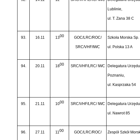
Lublinie,
ul. T. Zana 38 C
00
93.
16.11
13
GOC/LRC/ROC/
Szkoła Morska Sp. 
SRC/VHF/IWC
ul. Polska 13 A
00
94.
20.11
18
SRC/VHF/LRC/ IWC
Delegatura Urzędu 
Poznaniu,
ul. Kasprzaka 54
00
95.
21.11
10
SRC/VHF/LRC/ IWC
Delegatura Urzędu 
ul. Nawrot 85
00
96.
27.11
11
GOC/LRC/ROC/
Zespół Szkół Mors