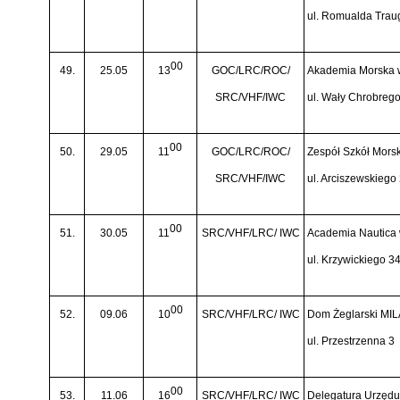
ul. Romualda Traug
00
49.
25.05
13
GOC/LRC/ROC/
Akademia Morska 
SRC/VHF/IWC
ul. Wały Chrobreg
00
50.
29.05
11
GOC/LRC/ROC/
Zespół Szkół Mors
SRC/VHF/IWC
ul. Arciszewskiego
00
51.
30.05
11
SRC/VHF/LRC/ IWC
Academia Nautica
ul. Krzywickiego 3
00
52.
09.06
10
SRC/VHF/LRC/ IWC
Dom Żeglarski MIL
ul. Przestrzenna 3
00
53.
11.06
16
SRC/VHF/LRC/ IWC
Delegatura Urzędu 