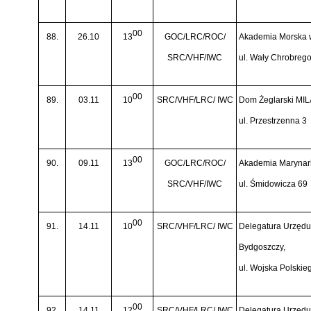
00
88.
26.10
13
GOC/LRC/ROC/
Akademia Morska 
SRC/VHF/IWC
ul. Wały Chrobreg
00
89.
03.11
10
SRC/VHF/LRC/ IWC
Dom Żeglarski MIL
ul. Przestrzenna 3
00
90.
09.11
13
GOC/LRC/ROC/
Akademia Marynark
SRC/VHF/IWC
ul. Śmidowicza 69
00
91.
14.11
10
SRC/VHF/LRC/ IWC
Delegatura Urzędu 
Bydgoszczy,
ul. Wojska Polskie
00
92.
14.11
12
SRC/VHF/LRC/ IWC
Delegatura Urzędu 