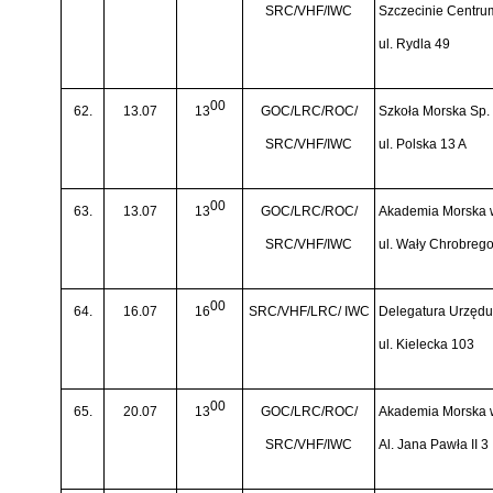
SRC/VHF/IWC
Szczecinie Centru
ul. Rydla 49
00
62.
13.07
13
GOC/LRC/ROC/
Szkoła Morska Sp. 
SRC/VHF/IWC
ul. Polska 13 A
00
63.
13.07
13
GOC/LRC/ROC/
Akademia Morska 
SRC/VHF/IWC
ul. Wały Chrobreg
00
64.
16.07
16
SRC/VHF/LRC/ IWC
Delegatura Urzędu 
ul. Kielecka 103
00
65.
20.07
13
GOC/LRC/ROC/
Akademia Morska 
SRC/VHF/IWC
Al. Jana Pawła II 3