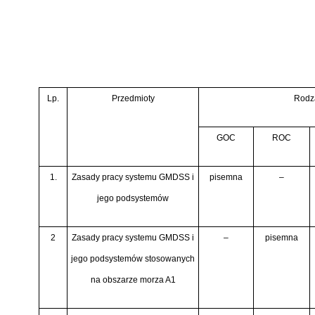
Lp.
Przedmioty
Rodz
GOC
ROC
1.
Zasady pracy systemu GMDSS i
pisemna
–
jego podsystemów
2
Zasady pracy systemu GMDSS i
–
pisemna
jego podsystemów stosowanych
na obszarze morza A1