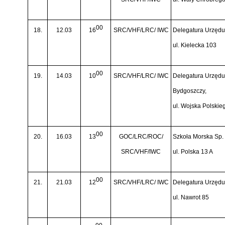
00
18.
12.03
16
SRC/VHF/LRC/ IWC
Delegatura Urzędu 
ul. Kielecka 103
00
19.
14.03
10
SRC/VHF/LRC/ IWC
Delegatura Urzędu 
Bydgoszczy,
ul. Wojska Polskie
00
20.
16.03
13
GOC/LRC/ROC/
Szkoła Morska Sp. 
SRC/VHF/IWC
ul. Polska 13 A
00
21.
21.03
12
SRC/VHF/LRC/ IWC
Delegatura Urzędu 
ul. Nawrot 85