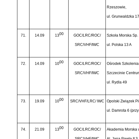
Rzeszowie,
ul. Grunwaldzka 1
00
71.
14.09
13
GOC/LRC/ROC/
Szkoła Morska Sp. 
SRC/VHF/IWC
ul. Polska 13 A
00
72.
14.09
10
GOC/LRC/ROC/
Ośrodek Szkoleni
SRC/VHF/IWC
Szczecinie Centru
ul. Rydla 49
00
73.
19.09
10
SRC/VHF/LRC/ IWC
Opolski Związek Pi
ul. Damrota 6 (prz
00
74.
21.09
13
GOC/LRC/ROC/
Akademia Morska 
SRC/VHF/IWC
Al. Jana Pawła II 3