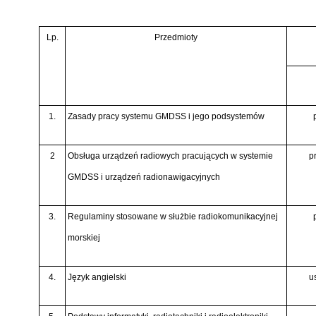
Lp.
Przedmioty
1.
Zasady pracy systemu GMDSS i jego podsystemów
2
Obsługa urządzeń radiowych pracujących w systemie
p
GMDSS i urządzeń radionawigacyjnych
3.
Regulaminy stosowane w służbie radiokomunikacyjnej
morskiej
4.
Język angielski
us