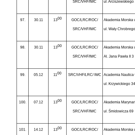
SRC/VHF/IWC
ul. Arciszewskiego
00
97.
30.11
13
GOC/LRC/ROC/
Akademia Morska 
SRC/VHF/IWC
ul. Wały Chrobreg
00
98.
30.11
13
GOC/LRC/ROC/
Akademia Morska 
SRC/VHF/IWC
Al. Jana Pawła II 3
00
99.
05.12
11
SRC/VHF/LRC/ IWC
Academia Nautica
ul. Krzywickiego 3
00
100.
07.12
13
GOC/LRC/ROC/
Akademia Marynark
SRC/VHF/IWC
ul. Śmidowicza 69
00
101.
14.12
13
GOC/LRC/ROC/
Akademia Morska 