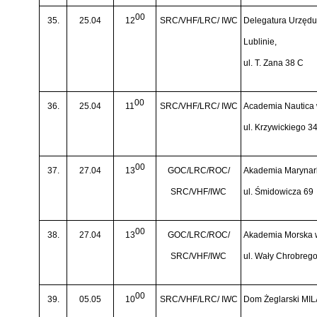
00
35.
25.04
12
SRC/VHF/LRC/ IWC
Delegatura Urzędu 
Lublinie,
ul. T. Zana 38 C
00
36.
25.04
11
SRC/VHF/LRC/ IWC
Academia Nautica
ul. Krzywickiego 3
00
37.
27.04
13
GOC/LRC/ROC/
Akademia Marynark
SRC/VHF/IWC
ul. Śmidowicza 69
00
38.
27.04
13
GOC/LRC/ROC/
Akademia Morska 
SRC/VHF/IWC
ul. Wały Chrobreg
00
39.
05.05
10
SRC/VHF/LRC/ IWC
Dom Żeglarski MIL