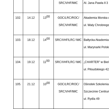
SRC/VHF/IWC
Al. Jana Pawła II 3
00
102.
14.12
13
GOC/LRC/ROC/
Akademia Morska 
SRC/VHF/IWC
ul. Wały Chrobreg
00
103.
18.12
14
SRC/VHF/LRC/ IWC
Bałtycka Akademia
ul. Marynarki Polsk
00
104.
19.12
11
SRC/VHF/LRC/ IWC
„CHARTER” w Biels
ul. Piłsudskiego 42
00
105.
21.12
10
GOC/LRC/ROC/
Ośrodek Szkoleni
SRC/VHF/IWC
Szczecinie Centru
ul. Rydla 49