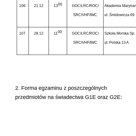
00
106.
21.12
13
GOC/LRC/ROC/
Akademia Marynark
SRC/VHF/IWC
ul. Śmidowicza 69
00
107.
28.12
11
GOC/LRC/ROC/
Szkoła Morska Sp. 
SRC/VHF/IWC
ul. Polska 13 A
2. Forma egzaminu z poszczególnych
przedmiotów na świadectwa G1E oraz G2E: