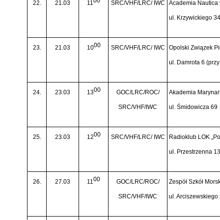
00
22.
21.03
11
SRC/VHF/LRC/ IWC
Academia Nautica
ul. Krzywickiego 3
00
23.
21.03
10
SRC/VHF/LRC/ IWC
Opolski Związek Pi
ul. Damrota 6 (prz
00
24.
23.03
13
GOC/LRC/ROC/
Akademia Marynark
SRC/VHF/IWC
ul. Śmidowicza 69
00
25.
23.03
12
SRC/VHF/LRC/ IWC
Radioklub LOK „Po
ul. Przestrzenna 1
00
26.
27.03
11
GOC/LRC/ROC/
Zespół Szkół Mors
SRC/VHF/IWC
ul. Arciszewskiego