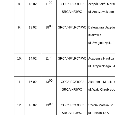
00
8.
13.02
11
GOC/LRC/ROC/
Zespół Szkół Mors
SRC/VHF/IWC
ul. Arciszewskiego
00
9.
13.02
18
SRC/VHF/LRC/ IWC
Delegatura Urzędu 
Krakowie,
ul. Świętokrzyska 
00
10.
14.02
11
SRC/VHF/LRC/ IWC
Academia Nautica
ul. Krzywickiego 3
00
11.
16.02
13
GOC/LRC/ROC/
Akademia Morska 
SRC/VHF/IWC
ul. Wały Chrobreg
00
12.
16.02
13
GOC/LRC/ROC/
Szkoła Morska Sp. 
SRC/VHF/IWC
ul. Polska 13 A