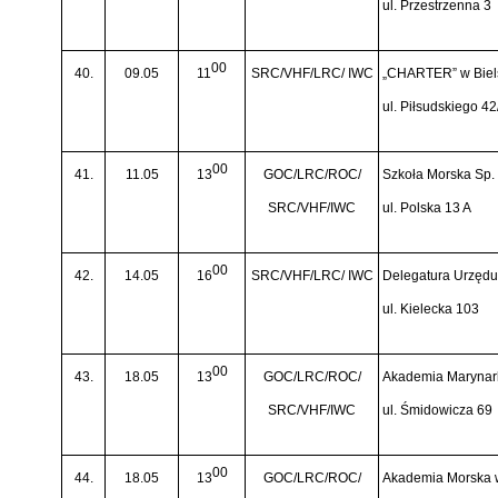
ul. Przestrzenna 3
00
40.
09.05
11
SRC/VHF/LRC/ IWC
„CHARTER” w Biels
ul. Piłsudskiego 42
00
41.
11.05
13
GOC/LRC/ROC/
Szkoła Morska Sp. 
SRC/VHF/IWC
ul. Polska 13 A
00
42.
14.05
16
SRC/VHF/LRC/ IWC
Delegatura Urzędu 
ul. Kielecka 103
00
43.
18.05
13
GOC/LRC/ROC/
Akademia Marynark
SRC/VHF/IWC
ul. Śmidowicza 69
00
44.
18.05
13
GOC/LRC/ROC/
Akademia Morska 