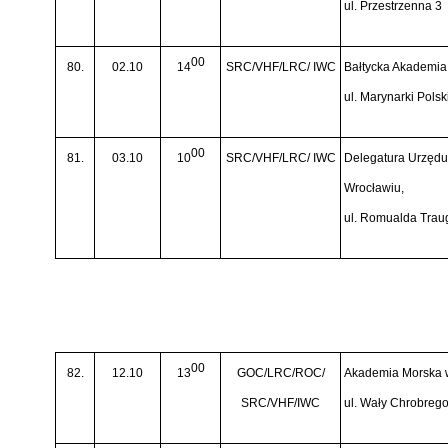
ul. Przestrzenna 3
00
80.
02.10
14
SRC/VHF/LRC/ IWC
Bałtycka Akademia
ul. Marynarki Polsk
00
81.
03.10
10
SRC/VHF/LRC/ IWC
Delegatura Urzędu
Wrocławiu,
ul. Romualda Traug
00
82.
12.10
13
GOC/LRC/ROC/
Akademia Morska 
SRC/VHF/IWC
ul. Wały Chrobreg