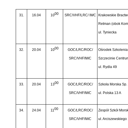
00
31.
16.04
10
SRC/VHF/LRC/ IWC
Krakowskie Bract
Retman (obok Komis
ul. Tyniecka
00
32.
20.04
10
GOC/LRC/ROC/
Ośrodek Szkoleni
SRC/VHF/IWC
Szczecinie Centru
ul. Rydla 49
00
33.
20.04
13
GOC/LRC/ROC/
Szkoła Morska Sp. 
SRC/VHF/IWC
ul. Polska 13 A
00
34.
24.04
11
GOC/LRC/ROC/
Zespół Szkół Mors
SRC/VHF/IWC
ul. Arciszewskiego