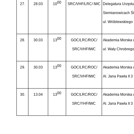
00
27.
28.03
10
SRC/VHF/LRC/ IWC
Delegatura Urzędu 
Siemianowicach Śl
ul. Wróblewskiego
00
28.
30.03
13
GOC/LRC/ROC/
Akademia Morska 
SRC/VHF/IWC
ul. Wały Chrobreg
00
29.
30.03
13
GOC/LRC/ROC/
Akademia Morska 
SRC/VHF/IWC
Al. Jana Pawła II 3
00
30.
13.04
13
GOC/LRC/ROC/
Akademia Morska 
SRC/YHF/IWC
Al. Jana Pawła II 3