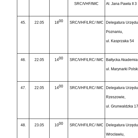
SRC/VHF/IWC
Al. Jana Pawła II 3
00
45.
22.05
18
SRC/VHF/LRC/ IWC
Delegatura Urzędu 
Poznaniu,
ul. Kasprzaka 54
00
46.
22.05
14
SRC/VHF/LRC/ IWC
Bałtycka Akademia
ul. Marynarki Polsk
00
47.
22.05
14
SRC/VHF/LRC/ IWC
Delegatura Urzędu 
Rzeszowie,
ul. Grunwaldzka 1
00
48.
23.05
10
SRC/VHF/LRC/ IWC
Delegatura Urzędu
Wrocławiu,