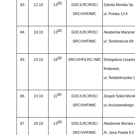
00
83.
12.10
13
GOC/LRC/ROC/
Szkoła Morska Sp. 
SRC/VHF/IWC
ul. Polska 13 A
00
84.
19.10
13
GOC/LRC/ROC/
Akademia Marynark
SRC/VHF/IWC
ul. Śmidowicza 69
00
85.
23.10
18
SRC/VHF/LRC/ IWC
Delegatura Urzędu 
Krakowie,
ul. Świętokrzyska 
00
86.
23.10
11
GOC/LRC/ROC/
Zespół Szkół Mors
SRC/VHF/IWC
ul. Arciszewskiego
00
87.
26.10
13
GOC/LRC/ROC/
Akademia Morska 
SRC/VHF/IWC
Al. Jana Pawła II 3