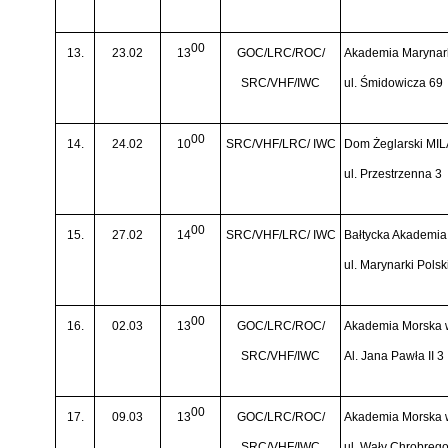
00
13.
23.02
13
GOC/LRC/ROC/
Akademia Marynark
SRC/VHF/IWC
ul. Śmidowicza 69
00
14.
24.02
10
SRC/VHF/LRC/ IWC
Dom Żeglarski MIL
ul. Przestrzenna 3
00
15.
27.02
14
SRC/VHF/LRC/ IWC
Bałtycka Akademia
ul. Marynarki Polsk
00
16.
02.03
13
GOC/LRC/ROC/
Akademia Morska 
SRC/VHF/IWC
Al. Jana Pawła II 3
00
17.
09.03
13
GOC/LRC/ROC/
Akademia Morska 
SRC/VHF/IWC
ul. Wały Chrobreg