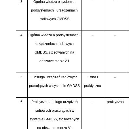
3.
Ogólna wiedza o systemie,
–
–
podsystemach i urządzeniach
radiowych GMDSS
4.
Ogólna wiedza o podsystemach i
–
–
urządzeniach radiowych
GMDSS, stosowanych na
obszarze morza A1
5.
Obsługa urządzeń radiowych
ustna i
–
pracujących w systemie GMDSS
praktyczna
6.
Praktyczna obsługa urządzeń
–
praktyczna
radiowych pracujących w
systemie GMDSS, stosowanych
na obszarze morza A1