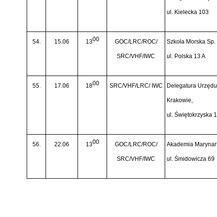
ul. Kielecka 103
00
54.
15.06
13
GOC/LRC/ROC/
Szkoła Morska Sp. 
SRC/VHF/IWC
ul. Polska 13 A
00
55.
17.06
18
SRC/VHF/LRC/ IWC
Delegatura Urzędu 
Krakowie,
ul. Świętokrzyska 
00
56.
22.06
13
GOC/LRC/ROC/
Akademia Marynark
SRC/VHF/IWC
ul. Śmidowicza 69