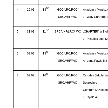
00
4.
26.01
13
GOC/LRC/ROC/
Akademia Morska 
SRC/VHF/IWC
ul. Wały Chrobreg
00
5.
31.01
11
SRC/VHF/LRC/ IWC
„CHARTER” w Biels
ul. Piłsudskiego 42
00
6.
02.02
13
GOC/LRC/ROC/
Akademia Morska 
SRC/VHF/IWC
Al. Jana Pawła II 3
00
7.
09.02
10
GOC/LRC/ROC/
Ośrodek Szkoleni
SRC/VHF/IWC
Szczecinie
Centrum Kształcen
ul. Rydla 49