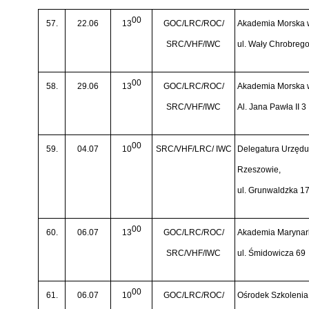
00
57.
22.06
13
GOC/LRC/ROC/
Akademia Morska 
SRC/VHF/IWC
ul. Wały Chrobreg
00
58.
29.06
13
GOC/LRC/ROC/
Akademia Morska 
SRC/VHF/IWC
Al. Jana Pawła II 3
00
59.
04.07
10
SRC/VHF/LRC/ IWC
Delegatura Urzędu 
Rzeszowie,
ul. Grunwaldzka 1
00
60.
06.07
13
GOC/LRC/ROC/
Akademia Marynark
SRC/VHF/IWC
ul. Śmidowicza 69
00
61.
06.07
10
GOC/LRC/ROC/
Ośrodek Szkoleni