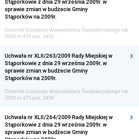
Materiałów Budowlanych
Stąporkowie z dnia 29 września 2009r. w
sprawie zmian w budżecie Gminy
Dziennik Urzędowy Ministra Infrastruktury i Rozwoju
Stąporków na 2009r.
Dziennik Urzędowy Głównego Inspektoratu Ochrony
Środowiska
Dziennik Urzędowy Województwa Świętokrzyskiego rok
2009 nr 474 poz. 3452
Dziennik Urzędowy Generalnej Dyrekcji Ochrony
Środowiska
Uchwała nr XLII/263/2009 Rady Miejskiej w
Dziennik Urzędowy Ministerstwa Administracji,
Stąporkowie z dnia 29 września 2009r. w
Gospodarki Terenowej i Ochrony Środowiska
sprawie zmian w budżecie Gminy
Dziennik Urzędowy Ministerstwa Administracji i
Stąporków na 2009r.
Gospodarki Przestrzennej
Dziennik Urzędowy Województwa Świętokrzyskiego rok
Dziennik Urzędowy Unii Europejskiej, L
2009 nr 475 poz. 3458
Dziennik Urzędowy Ministerstwa Komunikacji
Dziennik Urzędowy Ministerstwa Przemysłu
Uchwała nr XLII/264/2009 Rady Miejskiej w
Chemicznego i Lekkiego
Stąporkowie z dnia 29 września 2009r. w
sprawie zmian w budżecie Gminy
Dziennik Urzędowy Ministerstwa Rolnictwa i