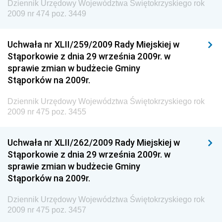
Dziennik Urzędowy Województwa Świętokrzyskiego rok
Dziennik Urzędowy Ministra Środowiska i Głównego
2009 nr 474 poz. 3449
Inspektora Ochrony Środowiska
Dziennik Urzędowy Ministra Klimatu i Środowiska
Uchwała nr XLII/259/2009 Rady Miejskiej w
Dziennik Urzędowy Ministerstwa Kultury, Dziedzictwa
Stąporkowie z dnia 29 września 2009r. w
Narodowego i Sportu
sprawie zmian w budżecie Gminy
Stąporków na 2009r.
Dziennik Urzędowy Ministra Finansów, Funduszy i
Polityki Regionalnej
Dziennik Urzędowy Województwa Świętokrzyskiego rok
Dziennik Urzędowy Ministra Rozwoju, Pracy i
2009 nr 475 poz. 3455
Technologii
Dziennik Urzędowy Ministra Kultury, Dziedzictwa
Uchwała nr XLII/262/2009 Rady Miejskiej w
Narodowego i Sportu
Stąporkowie z dnia 29 września 2009r. w
sprawie zmian w budżecie Gminy
Dziennik Urzędowy Ministra Rodziny i Polityki
Stąporków na 2009r.
Społecznej
Dziennik Urzędowy Komendy Głównej Straży
Dziennik Urzędowy Województwa Świętokrzyskiego rok
Granicznej
2009 nr 475 poz. 3457