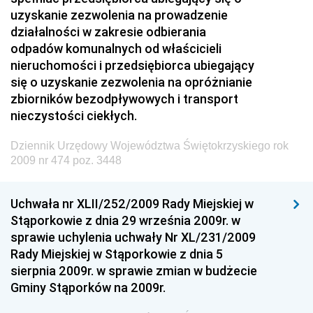
Dziennik Urzędowy Prezesa Urzędu Transportu
uzyskanie zezwolenia na prowadzenie
Kolejowego
działalności w zakresie odbierania
Dziennik Urzędowy Ministra Przedsiębiorczości i
odpadów komunalnych od właścicieli
Technologii
nieruchomości i przedsiębiorca ubiegający
się o uzyskanie zezwolenia na opróżnianie
Dziennik Urzędowy Ministra Inwestycji i Rozwoju
zbiorników bezodpływowych i transport
Dziennik Urzędowy Naczelnego Dyrektora Archiwów
nieczystości ciekłych.
Państwowych
Dziennik Urzędowy Województwa Świętokrzyskiego rok
Dziennik Urzędowy Ministra Finansów, Inwestycji i
2009 nr 474 poz. 3448
Rozwoju
Dziennik Urzędowy Ministra Klimatu
Uchwała nr XLII/252/2009 Rady Miejskiej w
Dziennik Urzędowy Ministra Sportu
Stąporkowie z dnia 29 września 2009r. w
Dziennik Urzędowy Ministra Funduszy i Polityki
sprawie uchylenia uchwały Nr XL/231/2009
Regionalnej
Rady Miejskiej w Stąporkowie z dnia 5
sierpnia 2009r. w sprawie zmian w budżecie
Dziennik Urzędowy Ministra Aktywów Państwowych
Gminy Stąporków na 2009r.
Dziennik Urzędowy Ministra Zdrowia