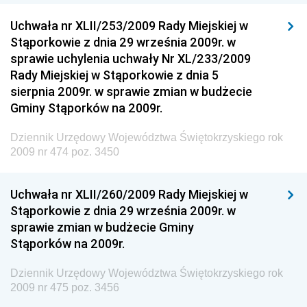
Dziennik Urzędowy Głównego Inspektoratu Transportu
Drogowego
Uchwała nr XLII/253/2009 Rady Miejskiej w
Stąporkowie z dnia 29 września 2009r. w
Dziennik Urzędowy Narodowego Banku Polskiego
sprawie uchylenia uchwały Nr XL/233/2009
Dziennik Urzędowy Komendy Głównej Policji
Rady Miejskiej w Stąporkowie z dnia 5
sierpnia 2009r. w sprawie zmian w budżecie
Dziennik Urzędowy Ministra Pracy i Polityki
Gminy Stąporków na 2009r.
Społecznej
Dziennik Urzędowy Ministra Transportu, Budownictwa
Dziennik Urzędowy Województwa Świętokrzyskiego rok
i Gospodarki Morskiej
2009 nr 474 poz. 3450
Dziennik Urzędowy Ministra Rozwoju i Technologii
Uchwała nr XLII/260/2009 Rady Miejskiej w
Dziennik Urzędowy Ministra Spraw Zagranicznych
Stąporkowie z dnia 29 września 2009r. w
Dziennik Urzędowy Centralnego Biura
sprawie zmian w budżecie Gminy
Antykorupcyjnego
Stąporków na 2009r.
Dziennik Urzędowy Agencji Bezpieczeństwa
Wewnętrznego
Dziennik Urzędowy Województwa Świętokrzyskiego rok
2009 nr 475 poz. 3456
Dziennik Urzędowy Urzędu Patentowego