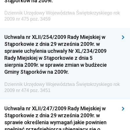
Stąporków na 2009r.
Gospodarki Żywnościowej
Dziennik Urzędowy Ministra Rodziny, Pracy i Polityki
Dziennik Urzędowy Województwa Świętokrzyskiego rok
Społecznej
2009 nr 475 poz. 3459
Dziennik Urzędowy Ministra Cyfryzacji
Uchwała nr XLII/254/2009 Rady Miejskiej w
Dziennik Urzędowy Ministra Rozwoju
Stąporkowie z dnia 29 września 2009r. w
Dziennik Urzędowy Ministra Infrastruktury i
sprawie uchylenia uchwały Nr XL/234/2009
Budownictwa
Rady Miejskiej w Stąporkowie z dnia 5
sierpnia 2009r. w sprawie zmian w budżecie
Dziennik Urzędowy Ministra Gospodarki Morskiej i
Gminy Stąporków na 2009r.
Żeglugi Śródlądowej
Dziennik Urzędowy Ministra Energii
Dziennik Urzędowy Województwa Świętokrzyskiego rok
2009 nr 474 poz. 3451
Dziennik Urzędowy Ministra Finansów
Dziennik Urzędowy Ministra Sprawiedliwości
Uchwała nr XLII/247/2009 Rady Miejskiej w
Dziennik Urzędowy Ministra Rozwoju i Finansów
Stąporkowie z dnia 29 września 2009r. w
Dziennik Urzędowy Wyższego Urzędu Górniczego
sprawie określenia wymagań jakie powinien
spełniać przedsiębiorca ubiegający się o