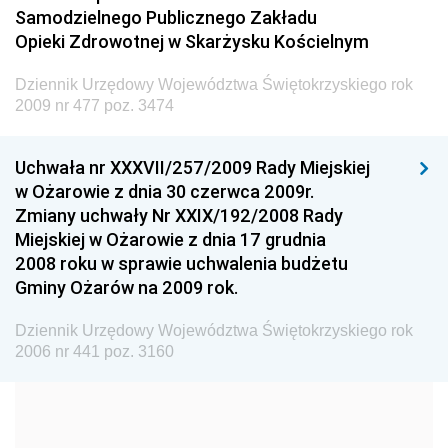
Administracji
Samodzielnego Publicznego Zakładu
Dziennik Urzędowy Ministra Transportu
Opieki Zdrowotnej w Skarżysku Kościelnym
Dziennik Urzędowy Ministra Budownictwa
Dziennik Urzędowy Województwa Świętokrzyskiego rok
Dziennik Urzędowy Ministra Nauki i Szkolnictwa
2009 nr 477 poz. 3474
Wyższego
Dziennik Urzędowy Głównego Urzędu Miar
Uchwała nr XXXVII/257/2009 Rady Miejskiej
w Ożarowie z dnia 30 czerwca 2009r.
Dziennik Urzędowy Ministra Rolnictwa i Rozwoju Wsi
Zmiany uchwały Nr XXIX/192/2008 Rady
Dziennik Urzędowy Ministra Edukacji Narodowej i
Miejskiej w Ożarowie z dnia 17 grudnia
Sportu
2008 roku w sprawie uchwalenia budżetu
Gminy Ożarów na 2009 rok.
Dziennik Urzędowy Ministra Edukacji i Nauki
Dziennik Urzędowy Ministra Edukacji Narodowej
Dziennik Urzędowy Województwa Świętokrzyskiego rok
2006 nr 441 poz. 3160
Dziennik Urzędowy Ministra Gospodarki Morskiej
Dziennik Urzędowy Ministra Obrony Narodowej
Dziennik Urzędowy Komendy Głównej Państwowej