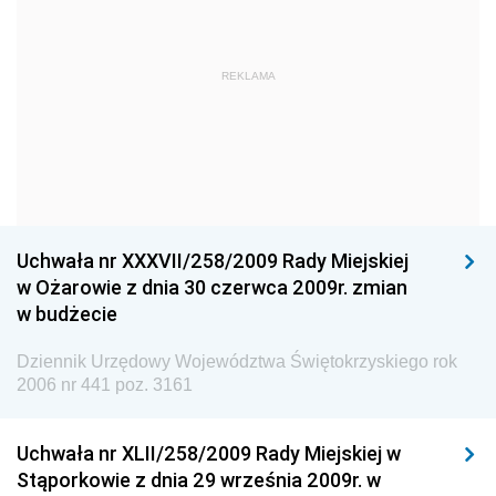
Straży Pożarnej
Dziennik Urzędowy Głównego Urzędu Statystycznego
Dziennik Urzędowy Ministra Kultury i Dziedzictwa
REKLAMA
Narodowego
Dziennik Urzędowy Komendy Głównej Policji
Dziennik Urzędowy Ministra Gospodarki
Dziennik Urzędowy Urzędu Ochrony Konkurencji i
Konsumentów
Uchwała nr XXXVII/258/2009 Rady Miejskiej
Dziennik Urzędowy Ministra Pracy i Polityki
w Ożarowie z dnia 30 czerwca 2009r. zmian
Społecznej
w budżecie
Dziennik Urzędowy Ministra Spraw Zagranicznych
Dziennik Urzędowy Województwa Świętokrzyskiego rok
Dziennik Urzędowy Urzędu Lotnictwa Cywilnego
2006 nr 441 poz. 3161
Dziennik Urzędowy Komisji Nadzoru Finansowego
Uchwała nr XLII/258/2009 Rady Miejskiej w
Dziennik Urzędowy Ministerstwa Hutnictwa i
Stąporkowie z dnia 29 września 2009r. w
Przemysłu Maszynowego