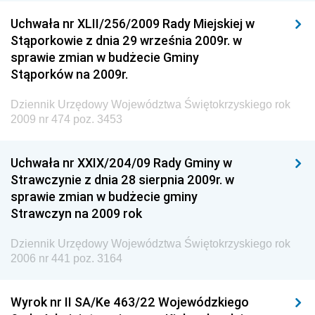
Rzeczypospolitej Polskiej
Uchwała nr XLII/256/2009 Rady Miejskiej w
Dziennik Urzędowy Generalnej Dyrekcji Dróg
Stąporkowie z dnia 29 września 2009r. w
Krajowych i Autostrad
sprawie zmian w budżecie Gminy
Dziennik Urzędowy Ministra Środowiska
Stąporków na 2009r.
Dziennik Urzędowy Ministra Administracji i Cyfryzacji
Dziennik Urzędowy Województwa Świętokrzyskiego rok
Dziennik Urzędowy Ministra Edukacji
2009 nr 474 poz. 3453
Dziennik Urzędowy Ministra Nauki
Uchwała nr XXIX/204/09 Rady Gminy w
Dziennik Urzędowy Ministra Przemysłu
Strawczynie z dnia 28 sierpnia 2009r. w
Dziennik Urzędowy Ministra Finansów i Gospodarki
sprawie zmian w budżecie gminy
Strawczyn na 2009 rok
Dziennik Urzędowy Ministra do Spraw Unii
Europejskiej
Dziennik Urzędowy Województwa Świętokrzyskiego rok
Dziennik Urzędowy Agencji Wywiadu
2006 nr 441 poz. 3164
Wyrok nr II SA/Ke 463/22 Wojewódzkiego