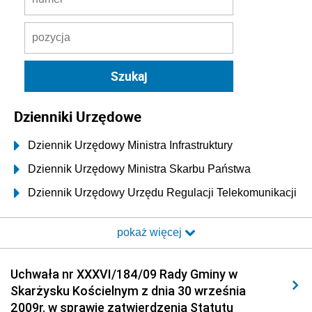
Dzienniki Urzędowe
Dziennik Urzędowy Ministra Infrastruktury
Dziennik Urzędowy Ministra Skarbu Państwa
Dziennik Urzędowy Urzędu Regulacji Telekomunikacji
i Poczty
pokaż więcej
Dziennik Urzędowy Ministra Transportu i Budownictwa
Dziennik Urzędowy Urzędu Komunikacji
Uchwała nr XXXVI/184/09 Rady Gminy w
Elektronicznej
Skarżysku Kościelnym z dnia 30 września
Dziennik Urzędowy Ministra Spraw Wewnętrznych i
2009r. w sprawie zatwierdzenia Statutu