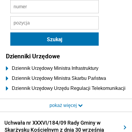
Dzienniki Urzędowe
Dziennik Urzędowy Ministra Infrastruktury
Dziennik Urzędowy Ministra Skarbu Państwa
Dziennik Urzędowy Urzędu Regulacji Telekomunikacji
i Poczty
pokaż więcej
Dziennik Urzędowy Ministra Transportu i Budownictwa
Dziennik Urzędowy Urzędu Komunikacji
Uchwała nr XXXVI/184/09 Rady Gminy w
Elektronicznej
Skarżysku Kościelnym z dnia 30 września