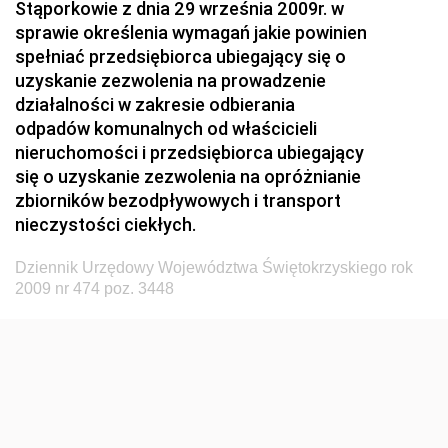
Stąporkowie z dnia 29 września 2009r. w
Przemysłu Maszynowego
sprawie określenia wymagań jakie powinien
Dziennik Urzędowy Ministerstwa Zdrowia i Opieki
spełniać przedsiębiorca ubiegający się o
Społecznej
uzyskanie zezwolenia na prowadzenie
działalności w zakresie odbierania
Dziennik Urzędowy Ministerstwa Rolnictwa, Leśnictwa
odpadów komunalnych od właścicieli
i Gospodarki Żywnościowej
nieruchomości i przedsiębiorca ubiegający
Dziennik Urzędowy Ministra Spraw Wewnętrznych
się o uzyskanie zezwolenia na opróżnianie
Dziennik Urzędowy Ministra Transportu, Budownictwa
zbiorników bezodpływowych i transport
i Gospodarki Morskiej
nieczystości ciekłych.
Dziennik Urzędowy Ministra Administracji i Cyfryzacji
Dziennik Urzędowy Województwa Świętokrzyskiego rok
Dziennik Urzędowy Głównego Inspektora Ochrony
2009 nr 474 poz. 3448
Środowiska
Dziennik Urzędowy Ministra Środowiska
Dziennik Urzędowy Ministra Sportu i Turystyki
Dziennik Urzędowy Ministra Rozwoju Regionalnego
Dziennik Urzędowy Ministra Budownictwa i Przemysłu