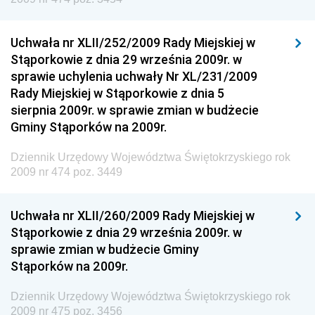
Dziennik Urzędowy Głównego Inspektoratu Transportu
Drogowego
Uchwała nr XLII/252/2009 Rady Miejskiej w
Stąporkowie z dnia 29 września 2009r. w
Dziennik Urzędowy Narodowego Banku Polskiego
sprawie uchylenia uchwały Nr XL/231/2009
Dziennik Urzędowy Komendy Głównej Policji
Rady Miejskiej w Stąporkowie z dnia 5
sierpnia 2009r. w sprawie zmian w budżecie
Dziennik Urzędowy Ministra Pracy i Polityki
Gminy Stąporków na 2009r.
Społecznej
Dziennik Urzędowy Ministra Transportu, Budownictwa
Dziennik Urzędowy Województwa Świętokrzyskiego rok
i Gospodarki Morskiej
2009 nr 474 poz. 3449
Dziennik Urzędowy Ministra Rozwoju i Technologii
Uchwała nr XLII/260/2009 Rady Miejskiej w
Dziennik Urzędowy Ministra Spraw Zagranicznych
Stąporkowie z dnia 29 września 2009r. w
Dziennik Urzędowy Centralnego Biura
sprawie zmian w budżecie Gminy
Antykorupcyjnego
Stąporków na 2009r.
Dziennik Urzędowy Agencji Bezpieczeństwa
Wewnętrznego
Dziennik Urzędowy Województwa Świętokrzyskiego rok
2009 nr 475 poz. 3456