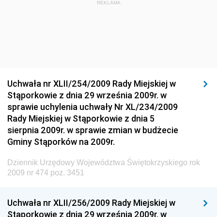
REKLAMA
Materiałów Budowlanych
Dziennik Urzędowy Ministra Infrastruktury i Rozwoju
Dziennik Urzędowy Głównego Inspektoratu Ochrony
Środowiska
Dziennik Urzędowy Generalnej Dyrekcji Ochrony
Uchwała nr XLII/254/2009 Rady Miejskiej w
Środowiska
Stąporkowie z dnia 29 września 2009r. w
Dziennik Urzędowy Ministerstwa Administracji,
sprawie uchylenia uchwały Nr XL/234/2009
Gospodarki Terenowej i Ochrony Środowiska
Rady Miejskiej w Stąporkowie z dnia 5
sierpnia 2009r. w sprawie zmian w budżecie
Dziennik Urzędowy Ministerstwa Administracji i
Gminy Stąporków na 2009r.
Gospodarki Przestrzennej
Dziennik Urzędowy Unii Europejskiej, L
Dziennik Urzędowy Województwa Świętokrzyskiego rok
2009 nr 474 poz. 3451
Dziennik Urzędowy Ministerstwa Komunikacji
Dziennik Urzędowy Ministerstwa Przemysłu
Uchwała nr XLII/256/2009 Rady Miejskiej w
Chemicznego i Lekkiego
Stąporkowie z dnia 29 września 2009r. w