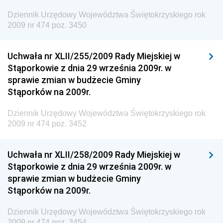
Dziennik Urzędowy Ministra Zdrowia
Dziennik Urzędowy Województwa Świętokrzyskiego rok
Dziennik Urzędowy Ministra Środowiska i Głównego
2009 nr 474 poz. 3450
Inspektora Ochrony Środowiska
Dziennik Urzędowy Ministra Klimatu i Środowiska
Uchwała nr XLII/255/2009 Rady Miejskiej w
Dziennik Urzędowy Ministerstwa Kultury, Dziedzictwa
Stąporkowie z dnia 29 września 2009r. w
Narodowego i Sportu
sprawie zmian w budżecie Gminy
Stąporków na 2009r.
Dziennik Urzędowy Ministra Finansów, Funduszy i
Polityki Regionalnej
Dziennik Urzędowy Województwa Świętokrzyskiego rok
Dziennik Urzędowy Ministra Rozwoju, Pracy i
2009 nr 474 poz. 3452
Technologii
Dziennik Urzędowy Ministra Kultury, Dziedzictwa
Uchwała nr XLII/258/2009 Rady Miejskiej w
Narodowego i Sportu
Stąporkowie z dnia 29 września 2009r. w
sprawie zmian w budżecie Gminy
Dziennik Urzędowy Ministra Rodziny i Polityki
Stąporków na 2009r.
Społecznej
Dziennik Urzędowy Komendy Głównej Straży
Dziennik Urzędowy Województwa Świętokrzyskiego rok
Granicznej
2009 nr 474 poz. 3454