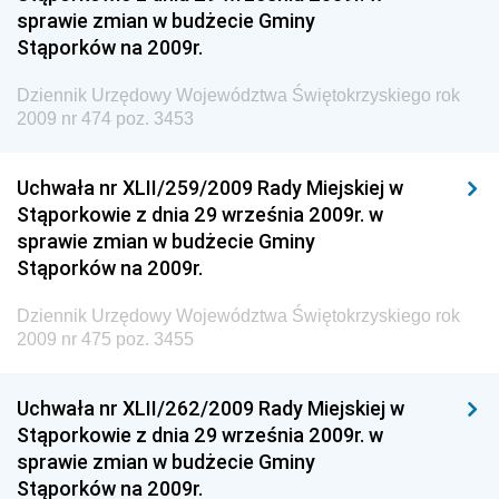
Dziennik Urzędowy Ministerstwa Rolnictwa i
sprawie zmian w budżecie Gminy
Gospodarki Żywnościowej
Stąporków na 2009r.
Dziennik Urzędowy Ministra Rodziny, Pracy i Polityki
Społecznej
Dziennik Urzędowy Województwa Świętokrzyskiego rok
2009 nr 474 poz. 3453
Dziennik Urzędowy Ministra Cyfryzacji
Dziennik Urzędowy Ministra Rozwoju
Uchwała nr XLII/259/2009 Rady Miejskiej w
Dziennik Urzędowy Ministra Infrastruktury i
Stąporkowie z dnia 29 września 2009r. w
Budownictwa
sprawie zmian w budżecie Gminy
Stąporków na 2009r.
Dziennik Urzędowy Ministra Gospodarki Morskiej i
Żeglugi Śródlądowej
Dziennik Urzędowy Województwa Świętokrzyskiego rok
Dziennik Urzędowy Ministra Energii
2009 nr 475 poz. 3455
Dziennik Urzędowy Ministra Finansów
Uchwała nr XLII/262/2009 Rady Miejskiej w
Dziennik Urzędowy Ministra Sprawiedliwości
Stąporkowie z dnia 29 września 2009r. w
Dziennik Urzędowy Ministra Rozwoju i Finansów
sprawie zmian w budżecie Gminy
Stąporków na 2009r.
Dziennik Urzędowy Wyższego Urzędu Górniczego