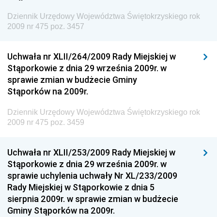
Dziennik Urzędowy Prezesa Urzędu Transportu
Dziennik Urzędowy Województwa Świętokrzyskiego rok
Kolejowego
2009 nr 475 poz. 3457
Dziennik Urzędowy Ministra Przedsiębiorczości i
Technologii
Uchwała nr XLII/264/2009 Rady Miejskiej w
Stąporkowie z dnia 29 września 2009r. w
Dziennik Urzędowy Ministra Inwestycji i Rozwoju
sprawie zmian w budżecie Gminy
Dziennik Urzędowy Naczelnego Dyrektora Archiwów
Stąporków na 2009r.
Państwowych
Dziennik Urzędowy Województwa Świętokrzyskiego rok
Dziennik Urzędowy Ministra Finansów, Inwestycji i
2009 nr 475 poz. 3459
Rozwoju
Dziennik Urzędowy Ministra Klimatu
Uchwała nr XLII/253/2009 Rady Miejskiej w
Dziennik Urzędowy Ministra Sportu
Stąporkowie z dnia 29 września 2009r. w
Dziennik Urzędowy Ministra Funduszy i Polityki
sprawie uchylenia uchwały Nr XL/233/2009
Regionalnej
Rady Miejskiej w Stąporkowie z dnia 5
sierpnia 2009r. w sprawie zmian w budżecie
Dziennik Urzędowy Ministra Aktywów Państwowych
Gminy Stąporków na 2009r.