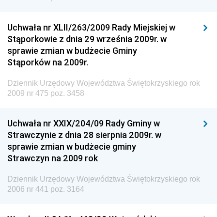
Dziennik Urzędowy Urzędu Patentowego
Rzeczypospolitej Polskiej
Uchwała nr XLII/263/2009 Rady Miejskiej w
Dziennik Urzędowy Generalnej Dyrekcji Dróg
Stąporkowie z dnia 29 września 2009r. w
Krajowych i Autostrad
sprawie zmian w budżecie Gminy
Dziennik Urzędowy Ministra Środowiska
Stąporków na 2009r.
Dziennik Urzędowy Ministra Administracji i Cyfryzacji
Dziennik Urzędowy Województwa Świętokrzyskiego rok
Dziennik Urzędowy Ministra Edukacji
2009 nr 475 poz. 3458
Dziennik Urzędowy Ministra Nauki
Uchwała nr XXIX/204/09 Rady Gminy w
Dziennik Urzędowy Ministra Przemysłu
Strawczynie z dnia 28 sierpnia 2009r. w
Dziennik Urzędowy Ministra Finansów i Gospodarki
sprawie zmian w budżecie gminy
Strawczyn na 2009 rok
Dziennik Urzędowy Ministra do Spraw Unii
Europejskiej
Dziennik Urzędowy Województwa Świętokrzyskiego rok
Dziennik Urzędowy Agencji Wywiadu
2006 nr 441 poz. 3164