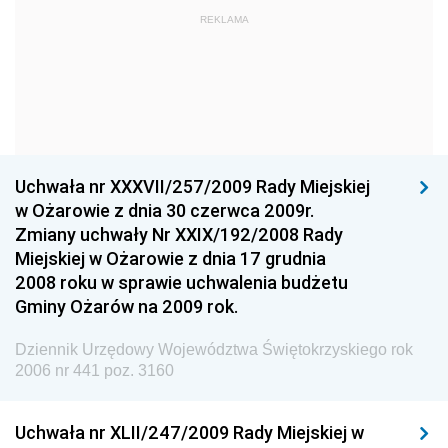
REKLAMA
Straży Pożarnej
Dziennik Urzędowy Głównego Urzędu Statystycznego
Dziennik Urzędowy Ministra Kultury i Dziedzictwa
Narodowego
Dziennik Urzędowy Komendy Głównej Policji
Uchwała nr XXXVII/257/2009 Rady Miejskiej
Dziennik Urzędowy Ministra Gospodarki
w Ożarowie z dnia 30 czerwca 2009r.
Dziennik Urzędowy Urzędu Ochrony Konkurencji i
Zmiany uchwały Nr XXIX/192/2008 Rady
Konsumentów
Miejskiej w Ożarowie z dnia 17 grudnia
Dziennik Urzędowy Ministra Pracy i Polityki
2008 roku w sprawie uchwalenia budżetu
Społecznej
Gminy Ożarów na 2009 rok.
Dziennik Urzędowy Ministra Spraw Zagranicznych
Dziennik Urzędowy Województwa Świętokrzyskiego rok
Dziennik Urzędowy Urzędu Lotnictwa Cywilnego
2006 nr 441 poz. 3160
Dziennik Urzędowy Komisji Nadzoru Finansowego
Uchwała nr XLII/247/2009 Rady Miejskiej w
Dziennik Urzędowy Ministerstwa Hutnictwa i