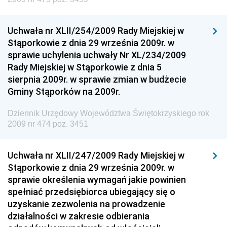
Dziennik Urzędowy Ministra Cyfryzacji
Uchwała nr XLII/254/2009 Rady Miejskiej w
Dziennik Urzędowy Ministra Rozwoju
Stąporkowie z dnia 29 września 2009r. w
Dziennik Urzędowy Ministra Infrastruktury i
sprawie uchylenia uchwały Nr XL/234/2009
Budownictwa
Rady Miejskiej w Stąporkowie z dnia 5
sierpnia 2009r. w sprawie zmian w budżecie
Dziennik Urzędowy Ministra Gospodarki Morskiej i
Gminy Stąporków na 2009r.
Żeglugi Śródlądowej
Dziennik Urzędowy Ministra Energii
Dziennik Urzędowy Województwa Świętokrzyskiego rok
2009 nr 474 poz. 3451
Dziennik Urzędowy Ministra Finansów
Dziennik Urzędowy Ministra Sprawiedliwości
Uchwała nr XLII/247/2009 Rady Miejskiej w
Dziennik Urzędowy Ministra Rozwoju i Finansów
Stąporkowie z dnia 29 września 2009r. w
Dziennik Urzędowy Wyższego Urzędu Górniczego
sprawie określenia wymagań jakie powinien
spełniać przedsiębiorca ubiegający się o
Dziennik Urzędowy Prezesa Urzędu Transportu
uzyskanie zezwolenia na prowadzenie
Kolejowego
działalności w zakresie odbierania
Dziennik Urzędowy Ministra Przedsiębiorczości i