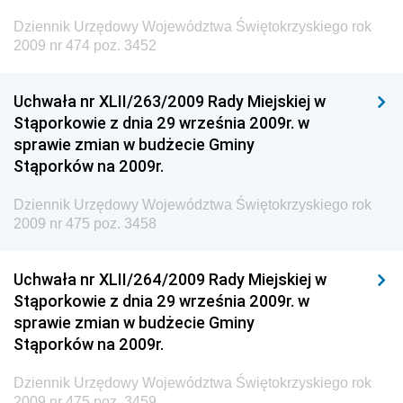
Dziennik Urzędowy Głównego Inspektoratu Ochrony
Środowiska
Dziennik Urzędowy Województwa Świętokrzyskiego rok
2009 nr 474 poz. 3452
Dziennik Urzędowy Generalnej Dyrekcji Ochrony
Środowiska
Uchwała nr XLII/263/2009 Rady Miejskiej w
Dziennik Urzędowy Ministerstwa Administracji,
Stąporkowie z dnia 29 września 2009r. w
Gospodarki Terenowej i Ochrony Środowiska
sprawie zmian w budżecie Gminy
Dziennik Urzędowy Ministerstwa Administracji i
Stąporków na 2009r.
Gospodarki Przestrzennej
Dziennik Urzędowy Województwa Świętokrzyskiego rok
Dziennik Urzędowy Unii Europejskiej, L
2009 nr 475 poz. 3458
Dziennik Urzędowy Ministerstwa Komunikacji
Dziennik Urzędowy Ministerstwa Przemysłu
Uchwała nr XLII/264/2009 Rady Miejskiej w
Chemicznego i Lekkiego
Stąporkowie z dnia 29 września 2009r. w
sprawie zmian w budżecie Gminy
Dziennik Urzędowy Ministerstwa Rolnictwa i
Stąporków na 2009r.
Gospodarki Żywnościowej
Dziennik Urzędowy Ministra Rodziny, Pracy i Polityki
Dziennik Urzędowy Województwa Świętokrzyskiego rok
Społecznej
2009 nr 475 poz. 3459