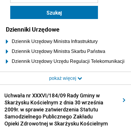
Dzienniki Urzędowe
Dziennik Urzędowy Ministra Infrastruktury
Dziennik Urzędowy Ministra Skarbu Państwa
Dziennik Urzędowy Urzędu Regulacji Telekomunikacji
i Poczty
pokaż więcej
Dziennik Urzędowy Ministra Transportu i Budownictwa
Dziennik Urzędowy Urzędu Komunikacji
Uchwała nr XXXVI/184/09 Rady Gminy w
Elektronicznej
Skarżysku Kościelnym z dnia 30 września
Dziennik Urzędowy Ministra Spraw Wewnętrznych i
2009r. w sprawie zatwierdzenia Statutu
Administracji
Samodzielnego Publicznego Zakładu
Dziennik Urzędowy Ministra Transportu
Opieki Zdrowotnej w Skarżysku Kościelnym