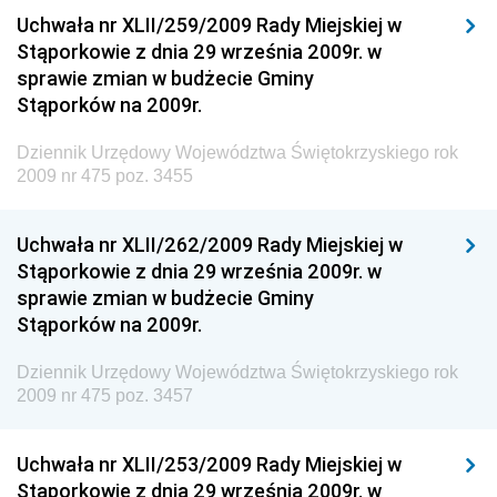
Dziennik Urzędowy Ministra Klimatu i Środowiska
Uchwała nr XLII/259/2009 Rady Miejskiej w
Dziennik Urzędowy Ministerstwa Kultury, Dziedzictwa
Stąporkowie z dnia 29 września 2009r. w
Narodowego i Sportu
sprawie zmian w budżecie Gminy
Stąporków na 2009r.
Dziennik Urzędowy Ministra Finansów, Funduszy i
Polityki Regionalnej
Dziennik Urzędowy Województwa Świętokrzyskiego rok
Dziennik Urzędowy Ministra Rozwoju, Pracy i
2009 nr 475 poz. 3455
Technologii
Dziennik Urzędowy Ministra Kultury, Dziedzictwa
Uchwała nr XLII/262/2009 Rady Miejskiej w
Narodowego i Sportu
Stąporkowie z dnia 29 września 2009r. w
sprawie zmian w budżecie Gminy
Dziennik Urzędowy Ministra Rodziny i Polityki
Stąporków na 2009r.
Społecznej
Dziennik Urzędowy Komendy Głównej Straży
Dziennik Urzędowy Województwa Świętokrzyskiego rok
Granicznej
2009 nr 475 poz. 3457
Dziennik Urzędowy Głównego Inspektoratu Transportu
Drogowego
Uchwała nr XLII/253/2009 Rady Miejskiej w
Stąporkowie z dnia 29 września 2009r. w
Dziennik Urzędowy Narodowego Banku Polskiego