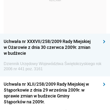
Dziennik Urzędowy Ministra Kultury i Dziedzictwa
REKLAMA
Narodowego
Dziennik Urzędowy Komendy Głównej Policji
Dziennik Urzędowy Ministra Gospodarki
Dziennik Urzędowy Urzędu Ochrony Konkurencji i
Konsumentów
Uchwała nr XXXVII/258/2009 Rady Miejskiej
Dziennik Urzędowy Ministra Pracy i Polityki
w Ożarowie z dnia 30 czerwca 2009r. zmian
Społecznej
w budżecie
Dziennik Urzędowy Ministra Spraw Zagranicznych
Dziennik Urzędowy Województwa Świętokrzyskiego rok
Dziennik Urzędowy Urzędu Lotnictwa Cywilnego
2006 nr 441 poz. 3161
Dziennik Urzędowy Komisji Nadzoru Finansowego
Uchwała nr XLII/258/2009 Rady Miejskiej w
Dziennik Urzędowy Ministerstwa Hutnictwa i
Stąporkowie z dnia 29 września 2009r. w
Przemysłu Maszynowego
sprawie zmian w budżecie Gminy
Dziennik Urzędowy Ministerstwa Zdrowia i Opieki
Stąporków na 2009r.
Społecznej