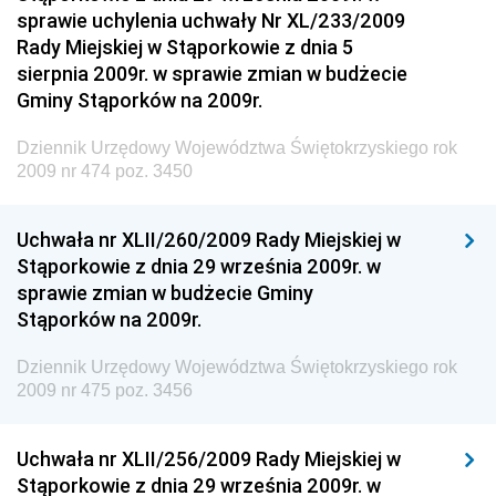
sprawie uchylenia uchwały Nr XL/233/2009
Dziennik Urzędowy Komendy Głównej Policji
Rady Miejskiej w Stąporkowie z dnia 5
sierpnia 2009r. w sprawie zmian w budżecie
Dziennik Urzędowy Ministra Pracy i Polityki
Gminy Stąporków na 2009r.
Społecznej
Dziennik Urzędowy Ministra Transportu, Budownictwa
Dziennik Urzędowy Województwa Świętokrzyskiego rok
i Gospodarki Morskiej
2009 nr 474 poz. 3450
Dziennik Urzędowy Ministra Rozwoju i Technologii
Uchwała nr XLII/260/2009 Rady Miejskiej w
Dziennik Urzędowy Ministra Spraw Zagranicznych
Stąporkowie z dnia 29 września 2009r. w
Dziennik Urzędowy Centralnego Biura
sprawie zmian w budżecie Gminy
Antykorupcyjnego
Stąporków na 2009r.
Dziennik Urzędowy Agencji Bezpieczeństwa
Wewnętrznego
Dziennik Urzędowy Województwa Świętokrzyskiego rok
2009 nr 475 poz. 3456
Dziennik Urzędowy Urzędu Patentowego
Rzeczypospolitej Polskiej
Uchwała nr XLII/256/2009 Rady Miejskiej w
Dziennik Urzędowy Generalnej Dyrekcji Dróg
Stąporkowie z dnia 29 września 2009r. w
Krajowych i Autostrad