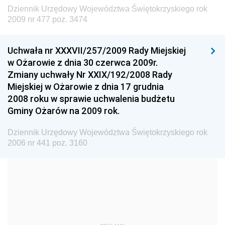
Dziennik Urzędowy Ministra Budownictwa
Dziennik Urzędowy Województwa Świętokrzyskiego rok
Dziennik Urzędowy Ministra Nauki i Szkolnictwa
2009 nr 477 poz. 3474
Wyższego
Dziennik Urzędowy Głównego Urzędu Miar
Uchwała nr XXXVII/257/2009 Rady Miejskiej
w Ożarowie z dnia 30 czerwca 2009r.
Dziennik Urzędowy Ministra Rolnictwa i Rozwoju Wsi
Zmiany uchwały Nr XXIX/192/2008 Rady
Dziennik Urzędowy Ministra Edukacji Narodowej i
Miejskiej w Ożarowie z dnia 17 grudnia
Sportu
2008 roku w sprawie uchwalenia budżetu
Gminy Ożarów na 2009 rok.
Dziennik Urzędowy Ministra Edukacji i Nauki
Dziennik Urzędowy Ministra Edukacji Narodowej
Dziennik Urzędowy Województwa Świętokrzyskiego rok
2006 nr 441 poz. 3160
Dziennik Urzędowy Ministra Gospodarki Morskiej
Dziennik Urzędowy Ministra Obrony Narodowej
Dziennik Urzędowy Komendy Głównej Państwowej
Straży Pożarnej
Dziennik Urzędowy Głównego Urzędu Statystycznego