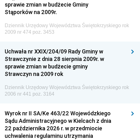
sprawie zmian w budżecie Gminy
Dziennik Urzędowy Ministra Środowiska
Stąporków na 2009r.
Dziennik Urzędowy Ministra Administracji i Cyfryzacji
Dziennik Urzędowy Województwa Świętokrzyskiego rok
Dziennik Urzędowy Ministra Edukacji
2009 nr 474 poz. 3453
Dziennik Urzędowy Ministra Nauki
Uchwała nr XXIX/204/09 Rady Gminy w
Dziennik Urzędowy Ministra Przemysłu
Strawczynie z dnia 28 sierpnia 2009r. w
Dziennik Urzędowy Ministra Finansów i Gospodarki
sprawie zmian w budżecie gminy
Strawczyn na 2009 rok
Dziennik Urzędowy Ministra do Spraw Unii
Europejskiej
Dziennik Urzędowy Województwa Świętokrzyskiego rok
Dziennik Urzędowy Agencji Wywiadu
2006 nr 441 poz. 3164
Wyrok nr II SA/Ke 463/22 Wojewódzkiego
Sądu Administracyjnego w Kielcach z dnia
22 października 2026 r. w przedmiocie
uchwalenia regulaminu utrzymania