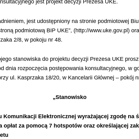
sultacyjnego jest projekt decyzji Prezesa UKE.
dnieniem, jest udostępniony na stronie podmiotowej Biu
„stroną podmiotową BIP UKE”, (http://www.uke.gov.pl) or
zaka 2/8, w pokoju nr 48.
ego stanowiska do projektu decyzji Prezesa UKE prosz
od dnia rozpoczęcia postępowania konsultacyjnego, w g
rzy ul. Kasprzaka 18/20, w Kancelarii Głównej – pokój nr
„Stanowisko
du Komunikacji Elektronicznej wyrażającej zgodę na
ia opłat za pomocą 7 hotspotów oraz określającej za
etu