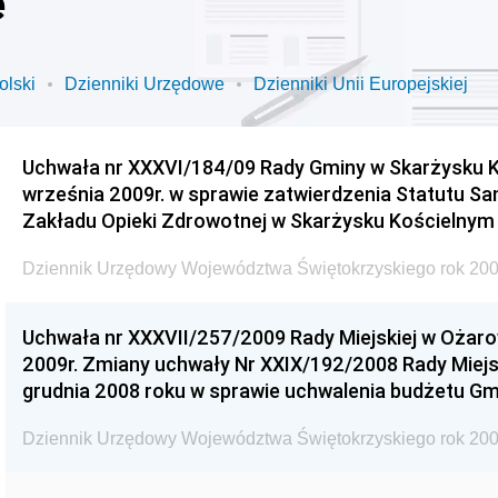
e
olski
Dzienniki Urzędowe
Dzienniki Unii Europejskiej
Uchwała nr XXXVI/184/09 Rady Gminy w Skarżysku K
września 2009r. w sprawie zatwierdzenia Statutu S
Zakładu Opieki Zdrowotnej w Skarżysku Kościelnym
Dziennik Urzędowy Województwa Świętokrzyskiego rok 200
Uchwała nr XXXVII/257/2009 Rady Miejskiej w Ożaro
2009r. Zmiany uchwały Nr XXIX/192/2008 Rady Miejsk
grudnia 2008 roku w sprawie uchwalenia budżetu Gm
Dziennik Urzędowy Województwa Świętokrzyskiego rok 200