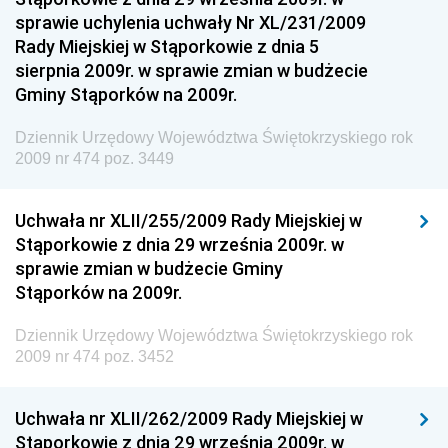
sprawie uchylenia uchwały Nr XL/231/2009
Dziennik Urzędowy Ministra Aktywów Państwowych
Rady Miejskiej w Stąporkowie z dnia 5
Dziennik Urzędowy Ministra Zdrowia
sierpnia 2009r. w sprawie zmian w budżecie
Gminy Stąporków na 2009r.
Dziennik Urzędowy Ministra Środowiska i Głównego
Inspektora Ochrony Środowiska
Dziennik Urzędowy Województwa Świętokrzyskiego rok
Dziennik Urzędowy Ministra Klimatu i Środowiska
2009 nr 474 poz. 3449
Dziennik Urzędowy Ministerstwa Kultury, Dziedzictwa
Narodowego i Sportu
Uchwała nr XLII/255/2009 Rady Miejskiej w
Stąporkowie z dnia 29 września 2009r. w
Dziennik Urzędowy Ministra Finansów, Funduszy i
sprawie zmian w budżecie Gminy
Polityki Regionalnej
Stąporków na 2009r.
Dziennik Urzędowy Ministra Rozwoju, Pracy i
Technologii
Dziennik Urzędowy Województwa Świętokrzyskiego rok
2009 nr 474 poz. 3452
Dziennik Urzędowy Ministra Kultury, Dziedzictwa
Narodowego i Sportu
Uchwała nr XLII/262/2009 Rady Miejskiej w
Dziennik Urzędowy Ministra Rodziny i Polityki
Stąporkowie z dnia 29 września 2009r. w
Społecznej