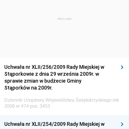
Dziennik Urzędowy Ministra Rozwoju Regionalnego
Dziennik Urzędowy Ministra Budownictwa i Przemysłu
REKLAMA
Materiałów Budowlanych
Dziennik Urzędowy Ministra Infrastruktury i Rozwoju
Dziennik Urzędowy Głównego Inspektoratu Ochrony
Środowiska
Dziennik Urzędowy Generalnej Dyrekcji Ochrony
Uchwała nr XLII/256/2009 Rady Miejskiej w
Środowiska
Stąporkowie z dnia 29 września 2009r. w
Dziennik Urzędowy Ministerstwa Administracji,
sprawie zmian w budżecie Gminy
Gospodarki Terenowej i Ochrony Środowiska
Stąporków na 2009r.
Dziennik Urzędowy Ministerstwa Administracji i
Dziennik Urzędowy Województwa Świętokrzyskiego rok
Gospodarki Przestrzennej
2009 nr 474 poz. 3453
Dziennik Urzędowy Unii Europejskiej, L
Dziennik Urzędowy Ministerstwa Komunikacji
Uchwała nr XLII/254/2009 Rady Miejskiej w