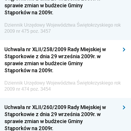
sprawie zmian w budżecie Gminy
Dziennik Urzędowy Komendy Głównej Straży
Stąporków na 2009r.
Granicznej
Dziennik Urzędowy Województwa Świętokrzyskiego rok
Dziennik Urzędowy Głównego Inspektoratu Transportu
2009 nr 475 poz. 3457
Drogowego
Dziennik Urzędowy Narodowego Banku Polskiego
Uchwała nr XLII/258/2009 Rady Miejskiej w
Dziennik Urzędowy Komendy Głównej Policji
Stąporkowie z dnia 29 września 2009r. w
sprawie zmian w budżecie Gminy
Dziennik Urzędowy Ministra Pracy i Polityki
Stąporków na 2009r.
Społecznej
Dziennik Urzędowy Ministra Transportu, Budownictwa
Dziennik Urzędowy Województwa Świętokrzyskiego rok
i Gospodarki Morskiej
2009 nr 474 poz. 3454
Dziennik Urzędowy Ministra Rozwoju i Technologii
Uchwała nr XLII/260/2009 Rady Miejskiej w
Dziennik Urzędowy Ministra Spraw Zagranicznych
Stąporkowie z dnia 29 września 2009r. w
Dziennik Urzędowy Centralnego Biura
sprawie zmian w budżecie Gminy
Antykorupcyjnego
Stąporków na 2009r.