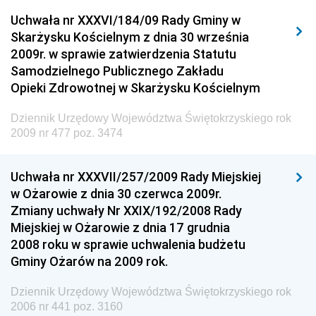
Dziennik Urzędowy Urzędu Komunikacji
Uchwała nr XXXVI/184/09 Rady Gminy w
Elektronicznej
Skarżysku Kościelnym z dnia 30 września
Dziennik Urzędowy Ministra Spraw Wewnętrznych i
2009r. w sprawie zatwierdzenia Statutu
Administracji
Samodzielnego Publicznego Zakładu
Dziennik Urzędowy Ministra Transportu
Opieki Zdrowotnej w Skarżysku Kościelnym
Dziennik Urzędowy Ministra Budownictwa
Dziennik Urzędowy Województwa Świętokrzyskiego rok
Dziennik Urzędowy Ministra Nauki i Szkolnictwa
2009 nr 477 poz. 3474
Wyższego
Dziennik Urzędowy Głównego Urzędu Miar
Uchwała nr XXXVII/257/2009 Rady Miejskiej
w Ożarowie z dnia 30 czerwca 2009r.
Dziennik Urzędowy Ministra Rolnictwa i Rozwoju Wsi
Zmiany uchwały Nr XXIX/192/2008 Rady
Dziennik Urzędowy Ministra Edukacji Narodowej i
Miejskiej w Ożarowie z dnia 17 grudnia
Sportu
2008 roku w sprawie uchwalenia budżetu
Gminy Ożarów na 2009 rok.
Dziennik Urzędowy Ministra Edukacji i Nauki
Dziennik Urzędowy Ministra Edukacji Narodowej
Dziennik Urzędowy Województwa Świętokrzyskiego rok
2006 nr 441 poz. 3160
Dziennik Urzędowy Ministra Gospodarki Morskiej