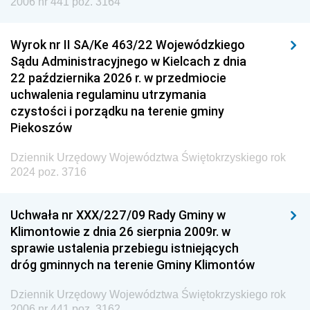
2006 nr 441 poz. 3164
Wyrok nr II SA/Ke 463/22 Wojewódzkiego
Sądu Administracyjnego w Kielcach z dnia
22 października 2026 r. w przedmiocie
uchwalenia regulaminu utrzymania
czystości i porządku na terenie gminy
Piekoszów
Dziennik Urzędowy Województwa Świętokrzyskiego rok
2024 poz. 3716
Uchwała nr XXX/227/09 Rady Gminy w
Klimontowie z dnia 26 sierpnia 2009r. w
sprawie ustalenia przebiegu istniejących
dróg gminnych na terenie Gminy Klimontów
Dziennik Urzędowy Województwa Świętokrzyskiego rok
2006 nr 441 poz. 3162