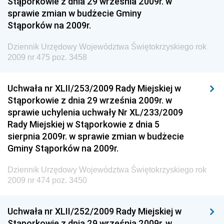
Stąporkowie z dnia 29 września 2009r. w
Dziennik Urzędowy Ministra Rozwoju i Finansów
sprawie zmian w budżecie Gminy
Stąporków na 2009r.
Dziennik Urzędowy Wyższego Urzędu Górniczego
Dziennik Urzędowy Prezesa Urzędu Transportu
Dziennik Urzędowy Województwa Świętokrzyskiego rok
Kolejowego
2009 nr 475 poz. 3458
Dziennik Urzędowy Ministra Przedsiębiorczości i
Technologii
Uchwała nr XLII/253/2009 Rady Miejskiej w
Stąporkowie z dnia 29 września 2009r. w
Dziennik Urzędowy Ministra Inwestycji i Rozwoju
sprawie uchylenia uchwały Nr XL/233/2009
Dziennik Urzędowy Naczelnego Dyrektora Archiwów
Rady Miejskiej w Stąporkowie z dnia 5
Państwowych
sierpnia 2009r. w sprawie zmian w budżecie
Dziennik Urzędowy Ministra Finansów, Inwestycji i
Gminy Stąporków na 2009r.
Rozwoju
Dziennik Urzędowy Województwa Świętokrzyskiego rok
Dziennik Urzędowy Ministra Klimatu
2009 nr 474 poz. 3450
Dziennik Urzędowy Ministra Sportu
Dziennik Urzędowy Ministra Funduszy i Polityki
Uchwała nr XLII/252/2009 Rady Miejskiej w
Regionalnej
Stąporkowie z dnia 29 września 2009r. w