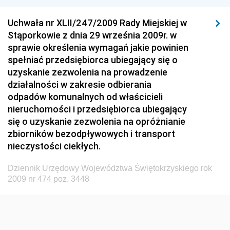
Dziennik Urzędowy Komisji Nadzoru Finansowego
Uchwała nr XLII/247/2009 Rady Miejskiej w
Dziennik Urzędowy Ministerstwa Hutnictwa i
Stąporkowie z dnia 29 września 2009r. w
Przemysłu Maszynowego
sprawie określenia wymagań jakie powinien
Dziennik Urzędowy Ministerstwa Zdrowia i Opieki
spełniać przedsiębiorca ubiegający się o
Społecznej
uzyskanie zezwolenia na prowadzenie
działalności w zakresie odbierania
Dziennik Urzędowy Ministerstwa Rolnictwa, Leśnictwa
odpadów komunalnych od właścicieli
i Gospodarki Żywnościowej
nieruchomości i przedsiębiorca ubiegający
Dziennik Urzędowy Ministra Spraw Wewnętrznych
się o uzyskanie zezwolenia na opróżnianie
Dziennik Urzędowy Ministra Transportu, Budownictwa
zbiorników bezodpływowych i transport
i Gospodarki Morskiej
nieczystości ciekłych.
Dziennik Urzędowy Ministra Administracji i Cyfryzacji
Dziennik Urzędowy Województwa Świętokrzyskiego rok
Dziennik Urzędowy Głównego Inspektora Ochrony
2009 nr 474 poz. 3448
Środowiska
Dziennik Urzędowy Ministra Środowiska
Dziennik Urzędowy Ministra Sportu i Turystyki