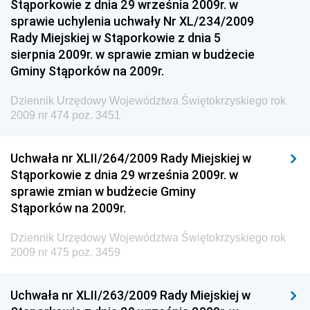
Stąporkowie z dnia 29 września 2009r. w
Dziennik Urzędowy Ministerstwa Przemysłu
sprawie uchylenia uchwały Nr XL/234/2009
Chemicznego i Lekkiego
Rady Miejskiej w Stąporkowie z dnia 5
Dziennik Urzędowy Ministerstwa Rolnictwa i
sierpnia 2009r. w sprawie zmian w budżecie
Gospodarki Żywnościowej
Gminy Stąporków na 2009r.
Dziennik Urzędowy Ministra Rodziny, Pracy i Polityki
Społecznej
Dziennik Urzędowy Województwa Świętokrzyskiego rok
2009 nr 474 poz. 3451
Dziennik Urzędowy Ministra Cyfryzacji
Dziennik Urzędowy Ministra Rozwoju
Uchwała nr XLII/264/2009 Rady Miejskiej w
Dziennik Urzędowy Ministra Infrastruktury i
Stąporkowie z dnia 29 września 2009r. w
Budownictwa
sprawie zmian w budżecie Gminy
Stąporków na 2009r.
Dziennik Urzędowy Ministra Gospodarki Morskiej i
Żeglugi Śródlądowej
Dziennik Urzędowy Województwa Świętokrzyskiego rok
Dziennik Urzędowy Ministra Energii
2009 nr 475 poz. 3459
Dziennik Urzędowy Ministra Finansów
Uchwała nr XLII/263/2009 Rady Miejskiej w
Dziennik Urzędowy Ministra Sprawiedliwości