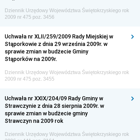
Dziennik Urzędowy Agencji Bezpieczeństwa
Wewnętrznego
Dziennik Urzędowy Województwa Świętokrzyskiego rok
2009 nr 475 poz. 3456
Dziennik Urzędowy Urzędu Patentowego
Rzeczypospolitej Polskiej
Uchwała nr XLII/259/2009 Rady Miejskiej w
Dziennik Urzędowy Generalnej Dyrekcji Dróg
Stąporkowie z dnia 29 września 2009r. w
Krajowych i Autostrad
sprawie zmian w budżecie Gminy
Dziennik Urzędowy Ministra Środowiska
Stąporków na 2009r.
Dziennik Urzędowy Ministra Administracji i Cyfryzacji
Dziennik Urzędowy Województwa Świętokrzyskiego rok
Dziennik Urzędowy Ministra Edukacji
2009 nr 475 poz. 3455
Dziennik Urzędowy Ministra Nauki
Uchwała nr XXIX/204/09 Rady Gminy w
Dziennik Urzędowy Ministra Przemysłu
Strawczynie z dnia 28 sierpnia 2009r. w
Dziennik Urzędowy Ministra Finansów i Gospodarki
sprawie zmian w budżecie gminy
Strawczyn na 2009 rok
Dziennik Urzędowy Ministra do Spraw Unii
Europejskiej
Dziennik Urzędowy Województwa Świętokrzyskiego rok
Dziennik Urzędowy Agencji Wywiadu