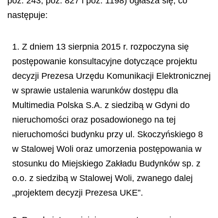
poz. 243, poz. 827 i poz. 1198) og
ł
asza si
ę
, co
nast
ę
puje:
1. Z dniem 13 sierpnia 2015 r. rozpoczyna się
postępowanie konsultacyjne dotyczące projektu
decyzji Prezesa Urzędu Komunikacji Elektronicznej
w sprawie ustalenia warunków dostępu dla
Multimedia Polska S.A. z siedzibą w Gdyni do
nieruchomości oraz posadowionego na tej
nieruchomości budynku przy ul. Skoczyńskiego 8
w Stalowej Woli oraz umorzenia postępowania w
stosunku do Miejskiego Zakładu Budynków sp. z
o.o. z siedzibą w Stalowej Woli, zwanego dalej
„projektem decyzji Prezesa UKE”.