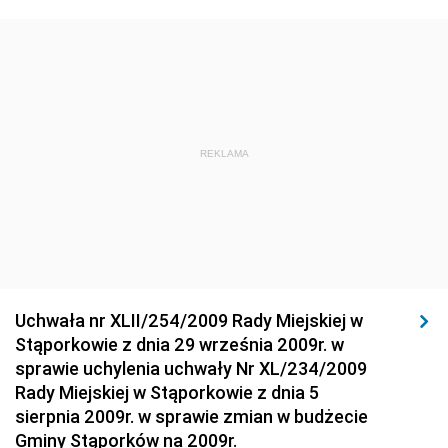
Środowiska
Dziennik Urzędowy Ministra Środowiska
Dziennik Urzędowy Ministra Sportu i Turystyki
Dziennik Urzędowy Ministra Rozwoju Regionalnego
Dziennik Urzędowy Ministra Budownictwa i Przemysłu
REKLAMA
Materiałów Budowlanych
Dziennik Urzędowy Ministra Infrastruktury i Rozwoju
Dziennik Urzędowy Głównego Inspektoratu Ochrony
Środowiska
Dziennik Urzędowy Generalnej Dyrekcji Ochrony
Uchwała nr XLII/254/2009 Rady Miejskiej w
Środowiska
Stąporkowie z dnia 29 września 2009r. w
Dziennik Urzędowy Ministerstwa Administracji,
sprawie uchylenia uchwały Nr XL/234/2009
Gospodarki Terenowej i Ochrony Środowiska
Rady Miejskiej w Stąporkowie z dnia 5
sierpnia 2009r. w sprawie zmian w budżecie
Dziennik Urzędowy Ministerstwa Administracji i
Gminy Stąporków na 2009r.
Gospodarki Przestrzennej