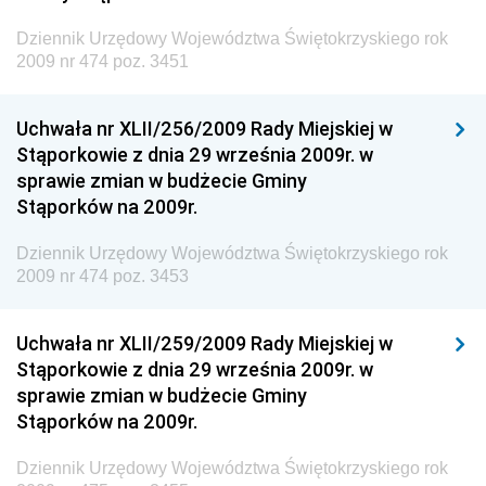
Dziennik Urzędowy Unii Europejskiej, L
Dziennik Urzędowy Województwa Świętokrzyskiego rok
2009 nr 474 poz. 3451
Dziennik Urzędowy Ministerstwa Komunikacji
Dziennik Urzędowy Ministerstwa Przemysłu
Uchwała nr XLII/256/2009 Rady Miejskiej w
Chemicznego i Lekkiego
Stąporkowie z dnia 29 września 2009r. w
Dziennik Urzędowy Ministerstwa Rolnictwa i
sprawie zmian w budżecie Gminy
Gospodarki Żywnościowej
Stąporków na 2009r.
Dziennik Urzędowy Ministra Rodziny, Pracy i Polityki
Społecznej
Dziennik Urzędowy Województwa Świętokrzyskiego rok
2009 nr 474 poz. 3453
Dziennik Urzędowy Ministra Cyfryzacji
Dziennik Urzędowy Ministra Rozwoju
Uchwała nr XLII/259/2009 Rady Miejskiej w
Dziennik Urzędowy Ministra Infrastruktury i
Stąporkowie z dnia 29 września 2009r. w
Budownictwa
sprawie zmian w budżecie Gminy
Stąporków na 2009r.
Dziennik Urzędowy Ministra Gospodarki Morskiej i
Żeglugi Śródlądowej
Dziennik Urzędowy Województwa Świętokrzyskiego rok