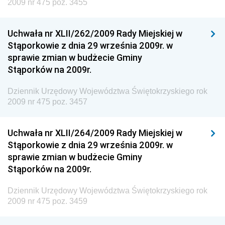
Dziennik Urzędowy Ministra Energii
2009 nr 475 poz. 3455
Dziennik Urzędowy Ministra Finansów
Uchwała nr XLII/262/2009 Rady Miejskiej w
Dziennik Urzędowy Ministra Sprawiedliwości
Stąporkowie z dnia 29 września 2009r. w
Dziennik Urzędowy Ministra Rozwoju i Finansów
sprawie zmian w budżecie Gminy
Stąporków na 2009r.
Dziennik Urzędowy Wyższego Urzędu Górniczego
Dziennik Urzędowy Prezesa Urzędu Transportu
Dziennik Urzędowy Województwa Świętokrzyskiego rok
Kolejowego
2009 nr 475 poz. 3457
Dziennik Urzędowy Ministra Przedsiębiorczości i
Technologii
Uchwała nr XLII/264/2009 Rady Miejskiej w
Stąporkowie z dnia 29 września 2009r. w
Dziennik Urzędowy Ministra Inwestycji i Rozwoju
sprawie zmian w budżecie Gminy
Dziennik Urzędowy Naczelnego Dyrektora Archiwów
Stąporków na 2009r.
Państwowych
Dziennik Urzędowy Województwa Świętokrzyskiego rok
Dziennik Urzędowy Ministra Finansów, Inwestycji i
2009 nr 475 poz. 3459
Rozwoju
Dziennik Urzędowy Ministra Klimatu