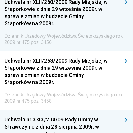
Uchwała nr XLII/260/2009 Rady Miejskiej w
Dziennik Urzędowy Ministra Spraw Zagranicznych
Stąporkowie z dnia 29 września 2009r. w
Dziennik Urzędowy Centralnego Biura
sprawie zmian w budżecie Gminy
Antykorupcyjnego
Stąporków na 2009r.
Dziennik Urzędowy Agencji Bezpieczeństwa
Wewnętrznego
Dziennik Urzędowy Województwa Świętokrzyskiego rok
2009 nr 475 poz. 3456
Dziennik Urzędowy Urzędu Patentowego
Rzeczypospolitej Polskiej
Uchwała nr XLII/263/2009 Rady Miejskiej w
Dziennik Urzędowy Generalnej Dyrekcji Dróg
Stąporkowie z dnia 29 września 2009r. w
Krajowych i Autostrad
sprawie zmian w budżecie Gminy
Dziennik Urzędowy Ministra Środowiska
Stąporków na 2009r.
Dziennik Urzędowy Ministra Administracji i Cyfryzacji
Dziennik Urzędowy Województwa Świętokrzyskiego rok
Dziennik Urzędowy Ministra Edukacji
2009 nr 475 poz. 3458
Dziennik Urzędowy Ministra Nauki
Uchwała nr XXIX/204/09 Rady Gminy w
Dziennik Urzędowy Ministra Przemysłu
Strawczynie z dnia 28 sierpnia 2009r. w
Dziennik Urzędowy Ministra Finansów i Gospodarki