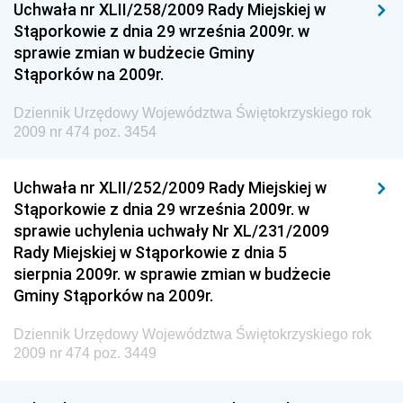
Dziennik Urzędowy Ministra Kultury, Dziedzictwa
Uchwała nr XLII/258/2009 Rady Miejskiej w
Narodowego i Sportu
Stąporkowie z dnia 29 września 2009r. w
sprawie zmian w budżecie Gminy
Dziennik Urzędowy Ministra Rodziny i Polityki
Stąporków na 2009r.
Społecznej
Dziennik Urzędowy Komendy Głównej Straży
Dziennik Urzędowy Województwa Świętokrzyskiego rok
Granicznej
2009 nr 474 poz. 3454
Dziennik Urzędowy Głównego Inspektoratu Transportu
Drogowego
Uchwała nr XLII/252/2009 Rady Miejskiej w
Stąporkowie z dnia 29 września 2009r. w
Dziennik Urzędowy Narodowego Banku Polskiego
sprawie uchylenia uchwały Nr XL/231/2009
Dziennik Urzędowy Komendy Głównej Policji
Rady Miejskiej w Stąporkowie z dnia 5
sierpnia 2009r. w sprawie zmian w budżecie
Dziennik Urzędowy Ministra Pracy i Polityki
Gminy Stąporków na 2009r.
Społecznej
Dziennik Urzędowy Ministra Transportu, Budownictwa
Dziennik Urzędowy Województwa Świętokrzyskiego rok
i Gospodarki Morskiej
2009 nr 474 poz. 3449
Dziennik Urzędowy Ministra Rozwoju i Technologii