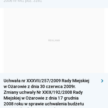
2006 nr 441 poz. 3161
Dziennik Urzędowy Ministra Edukacji i Nauki
Dziennik Urzędowy Ministra Edukacji Narodowej
Dziennik Urzędowy Ministra Gospodarki Morskiej
Dziennik Urzędowy Ministra Obrony Narodowej
Dziennik Urzędowy Komendy Głównej Państwowej
REKLAMA
Straży Pożarnej
Dziennik Urzędowy Głównego Urzędu Statystycznego
Dziennik Urzędowy Ministra Kultury i Dziedzictwa
Narodowego
Dziennik Urzędowy Komendy Głównej Policji
Uchwała nr XXXVII/257/2009 Rady Miejskiej
Dziennik Urzędowy Ministra Gospodarki
w Ożarowie z dnia 30 czerwca 2009r.
Dziennik Urzędowy Urzędu Ochrony Konkurencji i
Zmiany uchwały Nr XXIX/192/2008 Rady
Konsumentów
Miejskiej w Ożarowie z dnia 17 grudnia
Dziennik Urzędowy Ministra Pracy i Polityki
2008 roku w sprawie uchwalenia budżetu
Społecznej