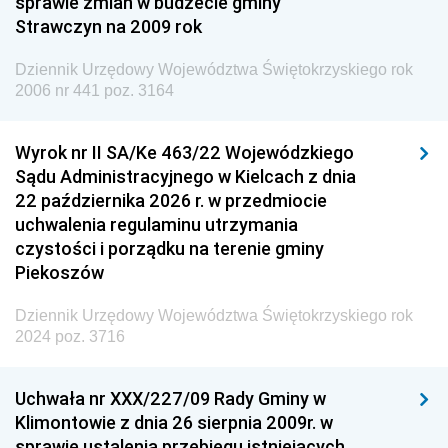
sprawie zmian w budżecie gminy
Strawczyn na 2009 rok
Dziennik Urzędowy Ministra do Spraw Unii
Europejskiej
Dziennik Urzędowy Województwa Świętokrzyskiego rok
Dziennik Urzędowy Agencji Wywiadu
2006 nr 441 poz. 3164
Wyrok nr II SA/Ke 463/22 Wojewódzkiego
Sądu Administracyjnego w Kielcach z dnia
22 października 2026 r. w przedmiocie
uchwalenia regulaminu utrzymania
czystości i porządku na terenie gminy
Piekoszów
Dziennik Urzędowy Województwa Świętokrzyskiego rok
2024 poz. 3716
Uchwała nr XXX/227/09 Rady Gminy w
Klimontowie z dnia 26 sierpnia 2009r. w
sprawie ustalenia przebiegu istniejących