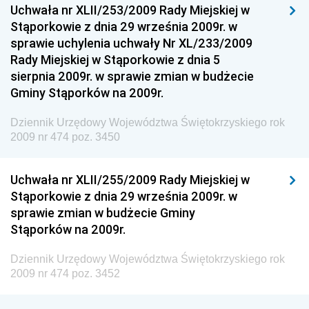
Uchwała nr XLII/253/2009 Rady Miejskiej w
Dziennik Urzędowy Ministra Sportu
Stąporkowie z dnia 29 września 2009r. w
Dziennik Urzędowy Ministra Funduszy i Polityki
sprawie uchylenia uchwały Nr XL/233/2009
Regionalnej
Rady Miejskiej w Stąporkowie z dnia 5
sierpnia 2009r. w sprawie zmian w budżecie
Dziennik Urzędowy Ministra Aktywów Państwowych
Gminy Stąporków na 2009r.
Dziennik Urzędowy Ministra Zdrowia
Dziennik Urzędowy Województwa Świętokrzyskiego rok
Dziennik Urzędowy Ministra Środowiska i Głównego
2009 nr 474 poz. 3450
Inspektora Ochrony Środowiska
Dziennik Urzędowy Ministra Klimatu i Środowiska
Uchwała nr XLII/255/2009 Rady Miejskiej w
Dziennik Urzędowy Ministerstwa Kultury, Dziedzictwa
Stąporkowie z dnia 29 września 2009r. w
Narodowego i Sportu
sprawie zmian w budżecie Gminy
Stąporków na 2009r.
Dziennik Urzędowy Ministra Finansów, Funduszy i
Polityki Regionalnej
Dziennik Urzędowy Województwa Świętokrzyskiego rok
Dziennik Urzędowy Ministra Rozwoju, Pracy i
2009 nr 474 poz. 3452
Technologii