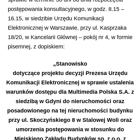
postępowania konsultacyjnego, w godz. 8.15 –
16.15, w siedzibie Urzędu Komunikacji
Elektronicznej w Warszawie, przy ul. Kasprzaka
18/20, w Kancelarii Głównej – pokój nr 4, w formie
pisemnej, z dopiskiem:
„
Stanowisko
dotycz
ą
ce projektu decyzji Prezesa Urz
ę
du
Komunikacji Elektronicznej w sprawie ustalenia
warunk
ó
w dost
ę
pu dla Multimedia Polska S.A. z
siedzib
ą
w Gdyni do nieruchomo
ś
ci oraz
posadowionego na tej nieruchomo
ś
ci budynku
przy ul. Skoczy
ń
skiego 8 w Stalowej Woli oraz
umorzenia post
ę
powania w stosunku do
Miejskiego Zak
ł
adu Budynk
ó
w sp. z o.o. z