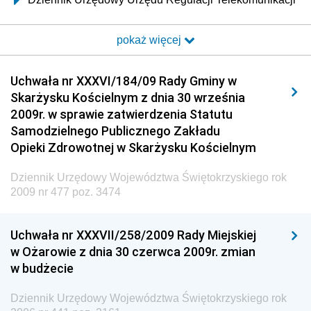
i Poczty
pokaż więcej
Dziennik Urzędowy Ministra Transportu i Budownictwa
Dziennik Urzędowy Urzędu Komunikacji
Uchwała nr XXXVI/184/09 Rady Gminy w
Elektronicznej
Skarżysku Kościelnym z dnia 30 września
Dziennik Urzędowy Ministra Spraw Wewnętrznych i
2009r. w sprawie zatwierdzenia Statutu
Administracji
Samodzielnego Publicznego Zakładu
Dziennik Urzędowy Ministra Transportu
Opieki Zdrowotnej w Skarżysku Kościelnym
Dziennik Urzędowy Ministra Budownictwa
Dziennik Urzędowy Województwa Świętokrzyskiego rok
Dziennik Urzędowy Ministra Nauki i Szkolnictwa
2009 nr 477 poz. 3474
Wyższego
Dziennik Urzędowy Głównego Urzędu Miar
Uchwała nr XXXVII/258/2009 Rady Miejskiej
w Ożarowie z dnia 30 czerwca 2009r. zmian
Dziennik Urzędowy Ministra Rolnictwa i Rozwoju Wsi
w budżecie
Dziennik Urzędowy Ministra Edukacji Narodowej i
Sportu
Dziennik Urzędowy Województwa Świętokrzyskiego rok