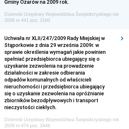
Gminy Ożarów na 2009 rok.
Dziennik Urzędowy Ministra Spraw Zagranicznych
Dziennik Urzędowy Województwa Świętokrzyskiego rok
Dziennik Urzędowy Urzędu Lotnictwa Cywilnego
2006 nr 441 poz. 3160
Dziennik Urzędowy Komisji Nadzoru Finansowego
Uchwała nr XLII/247/2009 Rady Miejskiej w
Dziennik Urzędowy Ministerstwa Hutnictwa i
Stąporkowie z dnia 29 września 2009r. w
Przemysłu Maszynowego
sprawie określenia wymagań jakie powinien
Dziennik Urzędowy Ministerstwa Zdrowia i Opieki
spełniać przedsiębiorca ubiegający się o
Społecznej
uzyskanie zezwolenia na prowadzenie
działalności w zakresie odbierania
Dziennik Urzędowy Ministerstwa Rolnictwa, Leśnictwa
odpadów komunalnych od właścicieli
i Gospodarki Żywnościowej
nieruchomości i przedsiębiorca ubiegający
Dziennik Urzędowy Ministra Spraw Wewnętrznych
się o uzyskanie zezwolenia na opróżnianie
Dziennik Urzędowy Ministra Transportu, Budownictwa
zbiorników bezodpływowych i transport
i Gospodarki Morskiej
nieczystości ciekłych.
Dziennik Urzędowy Ministra Administracji i Cyfryzacji
Dziennik Urzędowy Województwa Świętokrzyskiego rok
Dziennik Urzędowy Głównego Inspektora Ochrony
2009 nr 474 poz. 3448