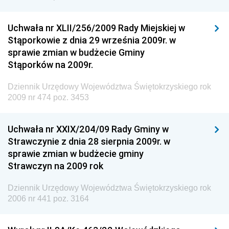
Dziennik Urzędowy Urzędu Patentowego
Rzeczypospolitej Polskiej
Uchwała nr XLII/256/2009 Rady Miejskiej w
Dziennik Urzędowy Generalnej Dyrekcji Dróg
Stąporkowie z dnia 29 września 2009r. w
Krajowych i Autostrad
sprawie zmian w budżecie Gminy
Dziennik Urzędowy Ministra Środowiska
Stąporków na 2009r.
Dziennik Urzędowy Ministra Administracji i Cyfryzacji
Dziennik Urzędowy Województwa Świętokrzyskiego rok
Dziennik Urzędowy Ministra Edukacji
2009 nr 474 poz. 3453
Dziennik Urzędowy Ministra Nauki
Uchwała nr XXIX/204/09 Rady Gminy w
Dziennik Urzędowy Ministra Przemysłu
Strawczynie z dnia 28 sierpnia 2009r. w
Dziennik Urzędowy Ministra Finansów i Gospodarki
sprawie zmian w budżecie gminy
Strawczyn na 2009 rok
Dziennik Urzędowy Ministra do Spraw Unii
Europejskiej
Dziennik Urzędowy Województwa Świętokrzyskiego rok
Dziennik Urzędowy Agencji Wywiadu
2006 nr 441 poz. 3164