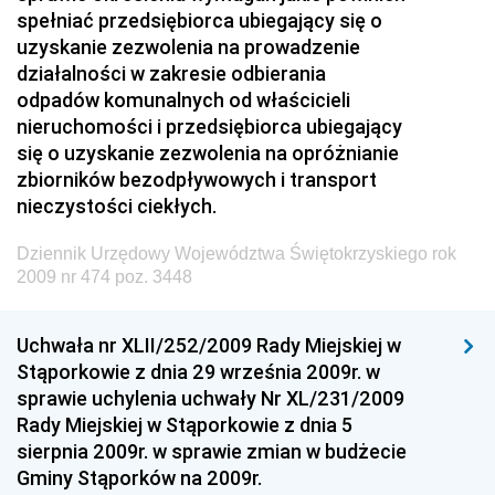
spełniać przedsiębiorca ubiegający się o
Dziennik Urzędowy Prezesa Urzędu Transportu
uzyskanie zezwolenia na prowadzenie
Kolejowego
działalności w zakresie odbierania
Dziennik Urzędowy Ministra Przedsiębiorczości i
odpadów komunalnych od właścicieli
Technologii
nieruchomości i przedsiębiorca ubiegający
się o uzyskanie zezwolenia na opróżnianie
Dziennik Urzędowy Ministra Inwestycji i Rozwoju
zbiorników bezodpływowych i transport
Dziennik Urzędowy Naczelnego Dyrektora Archiwów
nieczystości ciekłych.
Państwowych
Dziennik Urzędowy Województwa Świętokrzyskiego rok
Dziennik Urzędowy Ministra Finansów, Inwestycji i
2009 nr 474 poz. 3448
Rozwoju
Dziennik Urzędowy Ministra Klimatu
Uchwała nr XLII/252/2009 Rady Miejskiej w
Dziennik Urzędowy Ministra Sportu
Stąporkowie z dnia 29 września 2009r. w
Dziennik Urzędowy Ministra Funduszy i Polityki
sprawie uchylenia uchwały Nr XL/231/2009
Regionalnej
Rady Miejskiej w Stąporkowie z dnia 5
sierpnia 2009r. w sprawie zmian w budżecie
Dziennik Urzędowy Ministra Aktywów Państwowych
Gminy Stąporków na 2009r.
Dziennik Urzędowy Ministra Zdrowia