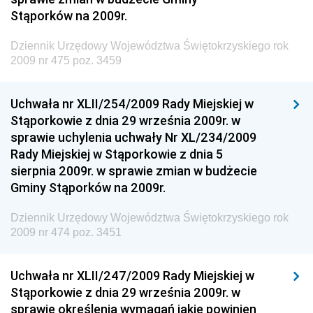
Stąporków na 2009r.
Gospodarki Żywnościowej
Dziennik Urzędowy Ministra Rodziny, Pracy i Polityki
Dziennik Urzędowy Województwa Świętokrzyskiego rok
Społecznej
2009 nr 475 poz. 3459
Dziennik Urzędowy Ministra Cyfryzacji
Uchwała nr XLII/254/2009 Rady Miejskiej w
Dziennik Urzędowy Ministra Rozwoju
Stąporkowie z dnia 29 września 2009r. w
Dziennik Urzędowy Ministra Infrastruktury i
sprawie uchylenia uchwały Nr XL/234/2009
Budownictwa
Rady Miejskiej w Stąporkowie z dnia 5
sierpnia 2009r. w sprawie zmian w budżecie
Dziennik Urzędowy Ministra Gospodarki Morskiej i
Gminy Stąporków na 2009r.
Żeglugi Śródlądowej
Dziennik Urzędowy Ministra Energii
Dziennik Urzędowy Województwa Świętokrzyskiego rok
2009 nr 474 poz. 3451
Dziennik Urzędowy Ministra Finansów
Dziennik Urzędowy Ministra Sprawiedliwości
Uchwała nr XLII/247/2009 Rady Miejskiej w
Dziennik Urzędowy Ministra Rozwoju i Finansów
Stąporkowie z dnia 29 września 2009r. w
Dziennik Urzędowy Wyższego Urzędu Górniczego
sprawie określenia wymagań jakie powinien