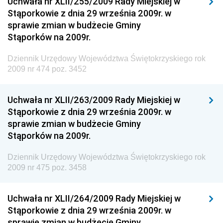
Uchwała nr XLII/255/2009 Rady Miejskiej w
Materiałów Budowlanych
Stąporkowie z dnia 29 września 2009r. w
sprawie zmian w budżecie Gminy
Dziennik Urzędowy Ministra Infrastruktury i Rozwoju
Stąporków na 2009r.
Dziennik Urzędowy Głównego Inspektoratu Ochrony
Środowiska
Dziennik Urzędowy Województwa Świętokrzyskiego rok
2009 nr 474 poz. 3452
Dziennik Urzędowy Generalnej Dyrekcji Ochrony
Środowiska
Uchwała nr XLII/263/2009 Rady Miejskiej w
Dziennik Urzędowy Ministerstwa Administracji,
Stąporkowie z dnia 29 września 2009r. w
Gospodarki Terenowej i Ochrony Środowiska
sprawie zmian w budżecie Gminy
Dziennik Urzędowy Ministerstwa Administracji i
Stąporków na 2009r.
Gospodarki Przestrzennej
Dziennik Urzędowy Województwa Świętokrzyskiego rok
Dziennik Urzędowy Unii Europejskiej, L
2009 nr 475 poz. 3458
Dziennik Urzędowy Ministerstwa Komunikacji
Dziennik Urzędowy Ministerstwa Przemysłu
Uchwała nr XLII/264/2009 Rady Miejskiej w
Chemicznego i Lekkiego
Stąporkowie z dnia 29 września 2009r. w
sprawie zmian w budżecie Gminy
Dziennik Urzędowy Ministerstwa Rolnictwa i