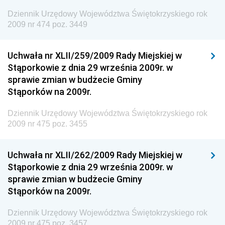
Dziennik Urzędowy Województwa Świętokrzyskiego rok
Dziennik Urzędowy Ministra Środowiska i Głównego
2009 nr 474 poz. 3449
Inspektora Ochrony Środowiska
Dziennik Urzędowy Ministra Klimatu i Środowiska
Uchwała nr XLII/259/2009 Rady Miejskiej w
Dziennik Urzędowy Ministerstwa Kultury, Dziedzictwa
Stąporkowie z dnia 29 września 2009r. w
Narodowego i Sportu
sprawie zmian w budżecie Gminy
Stąporków na 2009r.
Dziennik Urzędowy Ministra Finansów, Funduszy i
Polityki Regionalnej
Dziennik Urzędowy Województwa Świętokrzyskiego rok
Dziennik Urzędowy Ministra Rozwoju, Pracy i
2009 nr 475 poz. 3455
Technologii
Dziennik Urzędowy Ministra Kultury, Dziedzictwa
Uchwała nr XLII/262/2009 Rady Miejskiej w
Narodowego i Sportu
Stąporkowie z dnia 29 września 2009r. w
sprawie zmian w budżecie Gminy
Dziennik Urzędowy Ministra Rodziny i Polityki
Stąporków na 2009r.
Społecznej
Dziennik Urzędowy Komendy Głównej Straży
Dziennik Urzędowy Województwa Świętokrzyskiego rok
Granicznej
2009 nr 475 poz. 3457