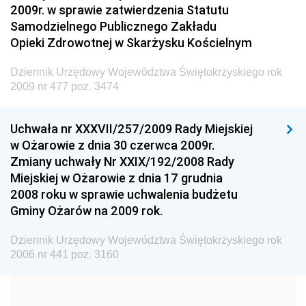
2009r. w sprawie zatwierdzenia Statutu
Administracji
Samodzielnego Publicznego Zakładu
Dziennik Urzędowy Ministra Transportu
Opieki Zdrowotnej w Skarżysku Kościelnym
Dziennik Urzędowy Ministra Budownictwa
Dziennik Urzędowy Województwa Świętokrzyskiego rok
Dziennik Urzędowy Ministra Nauki i Szkolnictwa
2009 nr 477 poz. 3474
Wyższego
Dziennik Urzędowy Głównego Urzędu Miar
Uchwała nr XXXVII/257/2009 Rady Miejskiej
w Ożarowie z dnia 30 czerwca 2009r.
Dziennik Urzędowy Ministra Rolnictwa i Rozwoju Wsi
Zmiany uchwały Nr XXIX/192/2008 Rady
Dziennik Urzędowy Ministra Edukacji Narodowej i
Miejskiej w Ożarowie z dnia 17 grudnia
Sportu
2008 roku w sprawie uchwalenia budżetu
Gminy Ożarów na 2009 rok.
Dziennik Urzędowy Ministra Edukacji i Nauki
Dziennik Urzędowy Ministra Edukacji Narodowej
Dziennik Urzędowy Województwa Świętokrzyskiego rok
2006 nr 441 poz. 3160
Dziennik Urzędowy Ministra Gospodarki Morskiej
Dziennik Urzędowy Ministra Obrony Narodowej
Dziennik Urzędowy Komendy Głównej Państwowej