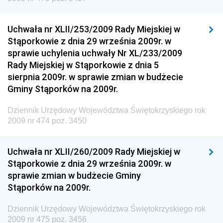
Dziennik Urzędowy Głównego Inspektoratu Transportu
Drogowego
Uchwała nr XLII/253/2009 Rady Miejskiej w
Stąporkowie z dnia 29 września 2009r. w
Dziennik Urzędowy Narodowego Banku Polskiego
sprawie uchylenia uchwały Nr XL/233/2009
Dziennik Urzędowy Komendy Głównej Policji
Rady Miejskiej w Stąporkowie z dnia 5
sierpnia 2009r. w sprawie zmian w budżecie
Dziennik Urzędowy Ministra Pracy i Polityki
Gminy Stąporków na 2009r.
Społecznej
Dziennik Urzędowy Ministra Transportu, Budownictwa
Dziennik Urzędowy Województwa Świętokrzyskiego rok
i Gospodarki Morskiej
2009 nr 474 poz. 3450
Dziennik Urzędowy Ministra Rozwoju i Technologii
Uchwała nr XLII/260/2009 Rady Miejskiej w
Dziennik Urzędowy Ministra Spraw Zagranicznych
Stąporkowie z dnia 29 września 2009r. w
Dziennik Urzędowy Centralnego Biura
sprawie zmian w budżecie Gminy
Antykorupcyjnego
Stąporków na 2009r.
Dziennik Urzędowy Agencji Bezpieczeństwa
Wewnętrznego
Dziennik Urzędowy Województwa Świętokrzyskiego rok
2009 nr 475 poz. 3456