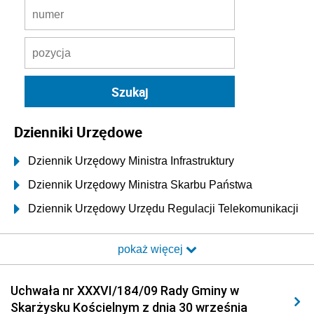
Dzienniki Urzędowe
Dziennik Urzędowy Ministra Infrastruktury
Dziennik Urzędowy Ministra Skarbu Państwa
Dziennik Urzędowy Urzędu Regulacji Telekomunikacji
i Poczty
pokaż więcej
Dziennik Urzędowy Ministra Transportu i Budownictwa
Dziennik Urzędowy Urzędu Komunikacji
Uchwała nr XXXVI/184/09 Rady Gminy w
Elektronicznej
Skarżysku Kościelnym z dnia 30 września
Dziennik Urzędowy Ministra Spraw Wewnętrznych i