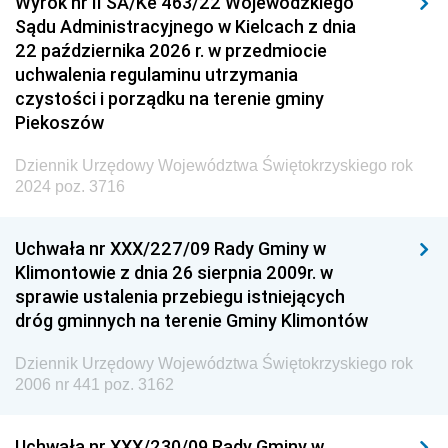
Wyrok nr II SA/Ke 463/22 Wojewódzkiego
Sądu Administracyjnego w Kielcach z dnia
22 października 2026 r. w przedmiocie
uchwalenia regulaminu utrzymania
czystości i porządku na terenie gminy
Piekoszów
Dziennik Urzędowy Województwa Świętokrzyskiego rok
2024 poz. 3716
Uchwała nr XXX/227/09 Rady Gminy w
Klimontowie z dnia 26 sierpnia 2009r. w
sprawie ustalenia przebiegu istniejących
dróg gminnych na terenie Gminy Klimontów
Dziennik Urzędowy Województwa Świętokrzyskiego rok
2006 nr 441 poz. 3162
Uchwała nr XXX/230/09 Rady Gminy w