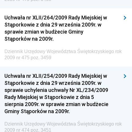
Dziennik Urzędowy Ministerstwa Komunikacji
Dziennik Urzędowy Ministerstwa Przemysłu
Uchwała nr XLII/264/2009 Rady Miejskiej w
Chemicznego i Lekkiego
Stąporkowie z dnia 29 września 2009r. w
sprawie zmian w budżecie Gminy
Dziennik Urzędowy Ministerstwa Rolnictwa i
Stąporków na 2009r.
Gospodarki Żywnościowej
Dziennik Urzędowy Ministra Rodziny, Pracy i Polityki
Dziennik Urzędowy Województwa Świętokrzyskiego rok
Społecznej
2009 nr 475 poz. 3459
Dziennik Urzędowy Ministra Cyfryzacji
Uchwała nr XLII/254/2009 Rady Miejskiej w
Dziennik Urzędowy Ministra Rozwoju
Stąporkowie z dnia 29 września 2009r. w
Dziennik Urzędowy Ministra Infrastruktury i
sprawie uchylenia uchwały Nr XL/234/2009
Budownictwa
Rady Miejskiej w Stąporkowie z dnia 5
sierpnia 2009r. w sprawie zmian w budżecie
Dziennik Urzędowy Ministra Gospodarki Morskiej i
Gminy Stąporków na 2009r.
Żeglugi Śródlądowej
Dziennik Urzędowy Ministra Energii
Dziennik Urzędowy Województwa Świętokrzyskiego rok
2009 nr 474 poz. 3451
Dziennik Urzędowy Ministra Finansów