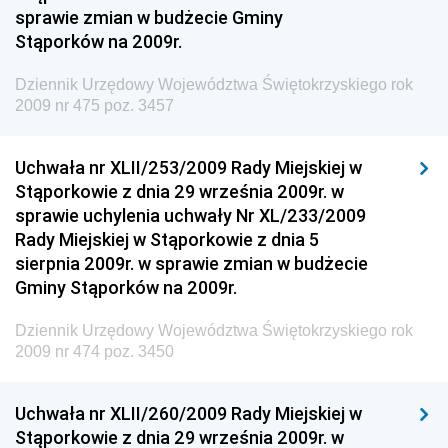
sprawie zmian w budżecie Gminy
Dziennik Urzędowy Ministra Rodziny i Polityki
Stąporków na 2009r.
Społecznej
Dziennik Urzędowy Komendy Głównej Straży
Dziennik Urzędowy Województwa Świętokrzyskiego rok
Granicznej
2009 nr 475 poz. 3457
Dziennik Urzędowy Głównego Inspektoratu Transportu
Drogowego
Uchwała nr XLII/253/2009 Rady Miejskiej w
Stąporkowie z dnia 29 września 2009r. w
Dziennik Urzędowy Narodowego Banku Polskiego
sprawie uchylenia uchwały Nr XL/233/2009
Dziennik Urzędowy Komendy Głównej Policji
Rady Miejskiej w Stąporkowie z dnia 5
sierpnia 2009r. w sprawie zmian w budżecie
Dziennik Urzędowy Ministra Pracy i Polityki
Gminy Stąporków na 2009r.
Społecznej
Dziennik Urzędowy Ministra Transportu, Budownictwa
Dziennik Urzędowy Województwa Świętokrzyskiego rok
i Gospodarki Morskiej
2009 nr 474 poz. 3450
Dziennik Urzędowy Ministra Rozwoju i Technologii
Uchwała nr XLII/260/2009 Rady Miejskiej w
Dziennik Urzędowy Ministra Spraw Zagranicznych
Stąporkowie z dnia 29 września 2009r. w
Dziennik Urzędowy Centralnego Biura