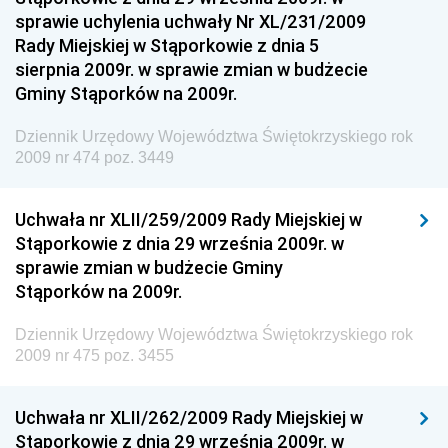
Dziennik Urzędowy Ministra Funduszy i Polityki
sprawie uchylenia uchwały Nr XL/231/2009
Regionalnej
Rady Miejskiej w Stąporkowie z dnia 5
sierpnia 2009r. w sprawie zmian w budżecie
Dziennik Urzędowy Ministra Aktywów Państwowych
Gminy Stąporków na 2009r.
Dziennik Urzędowy Ministra Zdrowia
Dziennik Urzędowy Województwa Świętokrzyskiego rok
Dziennik Urzędowy Ministra Środowiska i Głównego
2009 nr 474 poz. 3449
Inspektora Ochrony Środowiska
Dziennik Urzędowy Ministra Klimatu i Środowiska
Uchwała nr XLII/259/2009 Rady Miejskiej w
Dziennik Urzędowy Ministerstwa Kultury, Dziedzictwa
Stąporkowie z dnia 29 września 2009r. w
Narodowego i Sportu
sprawie zmian w budżecie Gminy
Stąporków na 2009r.
Dziennik Urzędowy Ministra Finansów, Funduszy i
Polityki Regionalnej
Dziennik Urzędowy Województwa Świętokrzyskiego rok
Dziennik Urzędowy Ministra Rozwoju, Pracy i
2009 nr 475 poz. 3455
Technologii
Dziennik Urzędowy Ministra Kultury, Dziedzictwa
Uchwała nr XLII/262/2009 Rady Miejskiej w
Narodowego i Sportu
Stąporkowie z dnia 29 września 2009r. w