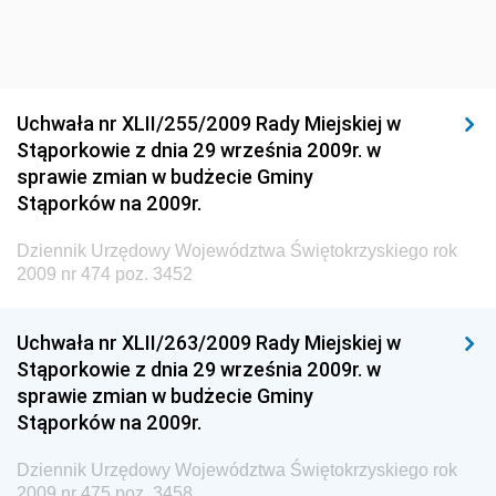
Dziennik Urzędowy Ministra Środowiska
Dziennik Urzędowy Ministra Sportu i Turystyki
Dziennik Urzędowy Ministra Rozwoju Regionalnego
Dziennik Urzędowy Ministra Budownictwa i Przemysłu
Uchwała nr XLII/255/2009 Rady Miejskiej w
Materiałów Budowlanych
Stąporkowie z dnia 29 września 2009r. w
sprawie zmian w budżecie Gminy
Dziennik Urzędowy Ministra Infrastruktury i Rozwoju
Stąporków na 2009r.
Dziennik Urzędowy Głównego Inspektoratu Ochrony
Środowiska
Dziennik Urzędowy Województwa Świętokrzyskiego rok
2009 nr 474 poz. 3452
Dziennik Urzędowy Generalnej Dyrekcji Ochrony
Środowiska
Uchwała nr XLII/263/2009 Rady Miejskiej w
Dziennik Urzędowy Ministerstwa Administracji,
Stąporkowie z dnia 29 września 2009r. w
Gospodarki Terenowej i Ochrony Środowiska
sprawie zmian w budżecie Gminy
Dziennik Urzędowy Ministerstwa Administracji i
Stąporków na 2009r.
Gospodarki Przestrzennej
Dziennik Urzędowy Województwa Świętokrzyskiego rok
Dziennik Urzędowy Unii Europejskiej, L
2009 nr 475 poz. 3458