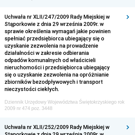
Dziennik Urzędowy Ministra Sprawiedliwości
Uchwała nr XLII/247/2009 Rady Miejskiej w
Dziennik Urzędowy Ministra Rozwoju i Finansów
Stąporkowie z dnia 29 września 2009r. w
Dziennik Urzędowy Wyższego Urzędu Górniczego
sprawie określenia wymagań jakie powinien
spełniać przedsiębiorca ubiegający się o
Dziennik Urzędowy Prezesa Urzędu Transportu
uzyskanie zezwolenia na prowadzenie
Kolejowego
działalności w zakresie odbierania
Dziennik Urzędowy Ministra Przedsiębiorczości i
odpadów komunalnych od właścicieli
Technologii
nieruchomości i przedsiębiorca ubiegający
się o uzyskanie zezwolenia na opróżnianie
Dziennik Urzędowy Ministra Inwestycji i Rozwoju
zbiorników bezodpływowych i transport
Dziennik Urzędowy Naczelnego Dyrektora Archiwów
nieczystości ciekłych.
Państwowych
Dziennik Urzędowy Województwa Świętokrzyskiego rok
Dziennik Urzędowy Ministra Finansów, Inwestycji i
2009 nr 474 poz. 3448
Rozwoju
Dziennik Urzędowy Ministra Klimatu
Uchwała nr XLII/252/2009 Rady Miejskiej w
Dziennik Urzędowy Ministra Sportu
Stąporkowie z dnia 29 września 2009r. w