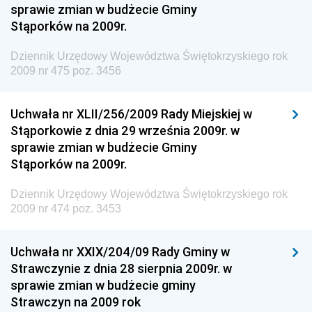
sprawie zmian w budżecie Gminy
Antykorupcyjnego
Stąporków na 2009r.
Dziennik Urzędowy Agencji Bezpieczeństwa
Wewnętrznego
Dziennik Urzędowy Województwa Świętokrzyskiego rok
2009 nr 475 poz. 3456
Dziennik Urzędowy Urzędu Patentowego
Rzeczypospolitej Polskiej
Uchwała nr XLII/256/2009 Rady Miejskiej w
Dziennik Urzędowy Generalnej Dyrekcji Dróg
Stąporkowie z dnia 29 września 2009r. w
Krajowych i Autostrad
sprawie zmian w budżecie Gminy
Dziennik Urzędowy Ministra Środowiska
Stąporków na 2009r.
Dziennik Urzędowy Ministra Administracji i Cyfryzacji
Dziennik Urzędowy Województwa Świętokrzyskiego rok
Dziennik Urzędowy Ministra Edukacji
2009 nr 474 poz. 3453
Dziennik Urzędowy Ministra Nauki
Uchwała nr XXIX/204/09 Rady Gminy w
Dziennik Urzędowy Ministra Przemysłu
Strawczynie z dnia 28 sierpnia 2009r. w
Dziennik Urzędowy Ministra Finansów i Gospodarki
sprawie zmian w budżecie gminy
Strawczyn na 2009 rok
Dziennik Urzędowy Ministra do Spraw Unii