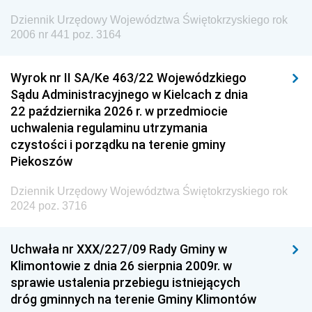
Europejskiej
Dziennik Urzędowy Województwa Świętokrzyskiego rok
Dziennik Urzędowy Agencji Wywiadu
2006 nr 441 poz. 3164
Wyrok nr II SA/Ke 463/22 Wojewódzkiego
Sądu Administracyjnego w Kielcach z dnia
22 października 2026 r. w przedmiocie
uchwalenia regulaminu utrzymania
czystości i porządku na terenie gminy
Piekoszów
Dziennik Urzędowy Województwa Świętokrzyskiego rok
2024 poz. 3716
Uchwała nr XXX/227/09 Rady Gminy w
Klimontowie z dnia 26 sierpnia 2009r. w
sprawie ustalenia przebiegu istniejących
dróg gminnych na terenie Gminy Klimontów