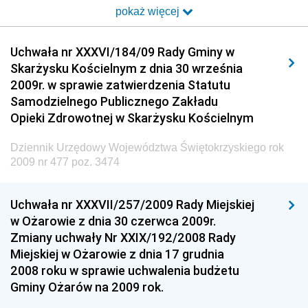
pokaż więcej
Dziennik Urzędowy Ministra Transportu i Budownictwa
Dziennik Urzędowy Urzędu Komunikacji
Uchwała nr XXXVI/184/09 Rady Gminy w
Elektronicznej
Skarżysku Kościelnym z dnia 30 września
Dziennik Urzędowy Ministra Spraw Wewnętrznych i
2009r. w sprawie zatwierdzenia Statutu
Administracji
Samodzielnego Publicznego Zakładu
Dziennik Urzędowy Ministra Transportu
Opieki Zdrowotnej w Skarżysku Kościelnym
Dziennik Urzędowy Ministra Budownictwa
Dziennik Urzędowy Województwa Świętokrzyskiego rok
Dziennik Urzędowy Ministra Nauki i Szkolnictwa
2009 nr 477 poz. 3474
Wyższego
Dziennik Urzędowy Głównego Urzędu Miar
Uchwała nr XXXVII/257/2009 Rady Miejskiej
w Ożarowie z dnia 30 czerwca 2009r.
Dziennik Urzędowy Ministra Rolnictwa i Rozwoju Wsi
Zmiany uchwały Nr XXIX/192/2008 Rady
Dziennik Urzędowy Ministra Edukacji Narodowej i
Miejskiej w Ożarowie z dnia 17 grudnia
Sportu
2008 roku w sprawie uchwalenia budżetu
Gminy Ożarów na 2009 rok.
Dziennik Urzędowy Ministra Edukacji i Nauki