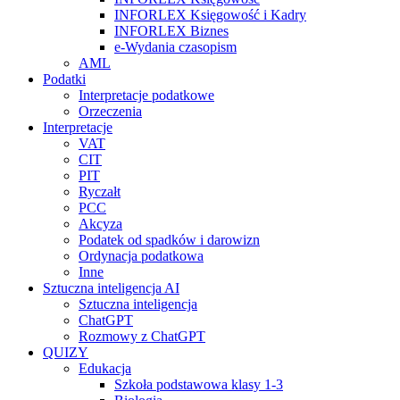
INFORLEX Księgowość i Kadry
INFORLEX Biznes
e-Wydania czasopism
AML
Podatki
Interpretacje podatkowe
Orzeczenia
Interpretacje
VAT
CIT
PIT
Ryczałt
PCC
Akcyza
Podatek od spadków i darowizn
Ordynacja podatkowa
Inne
Sztuczna inteligencja AI
Sztuczna inteligencja
ChatGPT
Rozmowy z ChatGPT
QUIZY
Edukacja
Szkoła podstawowa klasy 1-3