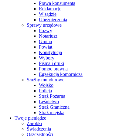
Prawa konsumenta
Reklamacje
W sądzie
Ubezpieczenia
Sprawy urzędowe
Pozwy
Notariusz
Gmina
Powiat
Konstytucja
Wybory
Pisma i druki
Pomoc prawna
Egzekucja komornicza
Służby mundurowe
Wojsko
Policja
Straż Pożarna
Leśnictwo
Straż Graniczna
Straż miejska
Twoje pieniądze
Zarobki
Świadczenia
Oszczędności