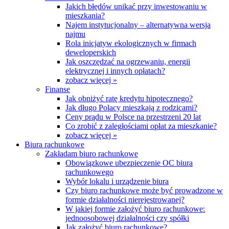
Jakich błędów unikać przy inwestowaniu w
mieszkania?
Najem instytucjonalny – alternatywna wersja
najmu
Rola inicjatyw ekologicznych w firmach
deweloperskich
Jak oszczędzać na ogrzewaniu, energii
elektrycznej i innych opłatach?
zobacz więcej »
Finanse
Jak obniżyć ratę kredytu hipotecznego?
Jak długo Polacy mieszkają z rodzicami?
Ceny prądu w Polsce na przestrzeni 20 lat
Co zrobić z zaległościami opłat za mieszkanie?
zobacz więcej »
Biura rachunkowe
Zakładam biuro rachunkowe
Obowiązkowe ubezpieczenie OC biura
rachunkowego
Wybór lokalu i urządzenie biura
Czy biuro rachunkowe może być prowadzone w
formie działalności nierejestrowanej?
W jakiej formie założyć biuro rachunkowe:
jednoosobowej działalności czy spółki
Jak założyć biuro rachunkowe?