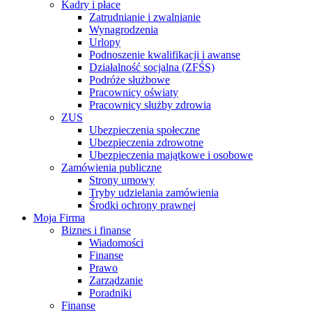
Kadry i płace
Zatrudnianie i zwalnianie
Wynagrodzenia
Urlopy
Podnoszenie kwalifikacji i awanse
Działalność socjalna (ZFŚS)
Podróże służbowe
Pracownicy oświaty
Pracownicy służby zdrowia
ZUS
Ubezpieczenia społeczne
Ubezpieczenia zdrowotne
Ubezpieczenia majątkowe i osobowe
Zamówienia publiczne
Strony umowy
Tryby udzielania zamówienia
Środki ochrony prawnej
Moja Firma
Biznes i finanse
Wiadomości
Finanse
Prawo
Zarządzanie
Poradniki
Finanse