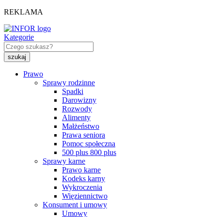
REKLAMA
Kategorie
Prawo
Sprawy rodzinne
Spadki
Darowizny
Rozwody
Alimenty
Małżeństwo
Prawa seniora
Pomoc społeczna
500 plus 800 plus
Sprawy karne
Prawo karne
Kodeks karny
Wykroczenia
Więziennictwo
Konsument i umowy
Umowy