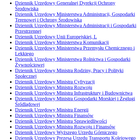
Dziennik Urzędowy Generalnej Dyrekcji Ochrony
Środowiska
Dziennik Urzędowy Ministerstwa Administracji, Gospodarki
Terenowej i Ochrony Środowiska
Dziennik Urzędowy Ministerstwa Administracji i Gospodarki
Przestrzennej
Dziennik Urzędowy Unii Europejskiej, L
Dziennik Urzędowy Ministerstwa Komunikacji
Dziennik Urzędowy Ministerstwa Przemysłu Chemicznego i
Lekkiego
Dziennik Urzędowy Ministerstwa Rolnictwa i Gospodarki
Żywnościowej
Dziennik Urzędowy Ministra Rodziny, Pracy i Polityki
Społecznej
Dziennik Urzędowy Ministra Cyfryzacji
Dziennik Urzędowy Ministra Rozwoju
Dziennik Urzędowy Ministra Infrastruktury i Budownictwa
Dziennik Urzędowy Ministra Gospodarki Morskiej i Żeglugi
Śródlądowej
Dziennik Urzędowy Ministra Energii
Dziennik Urzędowy Ministra Finansów
Dziennik Urzędowy Ministra Sprawiedliwości
Dziennik Urzędowy Ministra Rozwoju i Finansów
Dziennik Urzędowy Wyższego Urzędu Górniczego
Dziennik Urzędowy Prezesa Urzędu Transportu Kolejowego