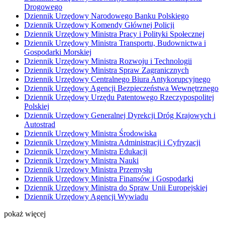
Drogowego
Dziennik Urzędowy Narodowego Banku Polskiego
Dziennik Urzędowy Komendy Głównej Policji
Dziennik Urzędowy Ministra Pracy i Polityki Społecznej
Dziennik Urzędowy Ministra Transportu, Budownictwa i
Gospodarki Morskiej
Dziennik Urzędowy Ministra Rozwoju i Technologii
Dziennik Urzędowy Ministra Spraw Zagranicznych
Dziennik Urzędowy Centralnego Biura Antykorupcyjnego
Dziennik Urzędowy Agencji Bezpieczeństwa Wewnętrznego
Dziennik Urzędowy Urzędu Patentowego Rzeczypospolitej
Polskiej
Dziennik Urzędowy Generalnej Dyrekcji Dróg Krajowych i
Autostrad
Dziennik Urzędowy Ministra Środowiska
Dziennik Urzędowy Ministra Administracji i Cyfryzacji
Dziennik Urzędowy Ministra Edukacji
Dziennik Urzędowy Ministra Nauki
Dziennik Urzędowy Ministra Przemysłu
Dziennik Urzędowy Ministra Finansów i Gospodarki
Dziennik Urzędowy Ministra do Spraw Unii Europejskiej
Dziennik Urzędowy Agencji Wywiadu
pokaż więcej