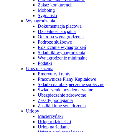
Zakaz konkurencji
Mobbing
Sygnalista
Wynagrodzenia
Dokumentacja płacowa
Działalność socjalna
Ochrona wynagrodzenia
Podróże służbowe
Rozliczanie wynagrodzeń
Składniki wynagrodzenia
Wynagrodzenie minimalne
Podatki
Ubezpieczenia
Emerytury i renty
Pracownicze Plany Kapitałowe
Składki na ubezpieczenie społeczne
Świadczenie przedemerytalne
Ubezpieczenie zdrowotne
Zasady podlegania
Zasiłki i inne świadczenia
Urlopy
Macierzyński
Urlop rodzicielski
Urlop na żądanie