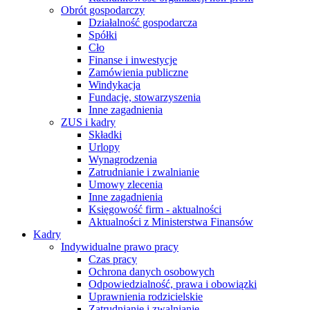
Obrót gospodarczy
Działalność gospodarcza
Spółki
Cło
Finanse i inwestycje
Zamówienia publiczne
Windykacja
Fundacje, stowarzyszenia
Inne zagadnienia
ZUS i kadry
Składki
Urlopy
Wynagrodzenia
Zatrudnianie i zwalnianie
Umowy zlecenia
Inne zagadnienia
Księgowość firm - aktualności
Aktualności z Ministerstwa Finansów
Kadry
Indywidualne prawo pracy
Czas pracy
Ochrona danych osobowych
Odpowiedzialność, prawa i obowiązki
Uprawnienia rodzicielskie
Zatrudnianie i zwalnianie