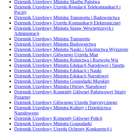
Dziennik Urzędowy Ministra Skarbu Państwa
Dziennik Urzędowy Urzędu Regulacji Telekomunikacji i
Poczty
Dziennik Urzędowy Ministra Transportu i Budownictwa
Dziennik Urzędowy Urzędu Komunikacji Elektronicznej
Dziennik Urzędowy Ministra Spraw Wewnętrznych i
Administracji
Dziennik Urzędowy Ministra Transportu
Dziennik Urzędowy Ministra Budownictwa
Dziennik Urzędowy Ministra Nauki i Szkolnictwa Wyższego
Dziennik Urzędowy Głównego Urzędu Miar
Dziennik Urzędowy Ministra Rolnictwa i Rozwoju Wsi
Dziennik Urzędowy Ministra Edukacji Narodowej i Sportu
Dziennik Urzędowy Ministra Edukacji i Nauki
Dziennik Urzędowy Ministra Edukacji Narodowej
Dziennik Urzędowy Ministra Gospodarki Morskiej
Dziennik Urzędowy Ministra Obrony Narodowej
Dziennik Urzędowy Komendy Głównej Państwowej Straży
Pożarnej
Dziennik Urzędowy Głównego Urzędu Statystycznego
Dziennik Urzędowy Ministra Kultury i Dziedzictwa
Narodowego
Dziennik Urzędowy Komendy Głównej Policji
Dziennik Urzędowy Ministra Gospodarki
Dziennik Urzędowy Urzędu Ochrony Konkurencji i