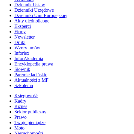
Dziennik Ustaw
Dzienniki Urzędowe
Dzienniki Unii Europejskiej
Akty ujednolicone
Eksperci
Firmy
Newsletter
Druki
Wzory umów
Inforlex
InforAkademia
Encyklopedia prawa
Słownik
Paremie łacińskie
Aktualności z MF
Szkolenia
Księgowość
Kadry
Biznes
Sektor publiczny
Prawo
Twoje pieniądze
Moto
Nieruchomości