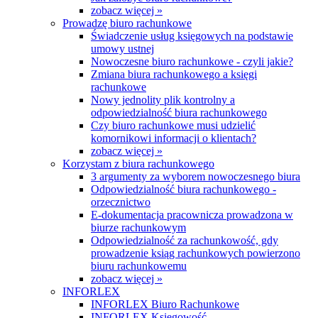
zobacz więcej »
Prowadzę biuro rachunkowe
Świadczenie usług księgowych na podstawie
umowy ustnej
Nowoczesne biuro rachunkowe - czyli jakie?
Zmiana biura rachunkowego a księgi
rachunkowe
Nowy jednolity plik kontrolny a
odpowiedzialność biura rachunkowego
Czy biuro rachunkowe musi udzielić
komornikowi informacji o klientach?
zobacz więcej »
Korzystam z biura rachunkowego
3 argumenty za wyborem nowoczesnego biura
Odpowiedzialność biura rachunkowego -
orzecznictwo
E-dokumentacja pracownicza prowadzona w
biurze rachunkowym
Odpowiedzialność za rachunkowość, gdy
prowadzenie ksiąg rachunkowych powierzono
biuru rachunkowemu
zobacz więcej »
INFORLEX
INFORLEX Biuro Rachunkowe
INFORLEX Księgowość