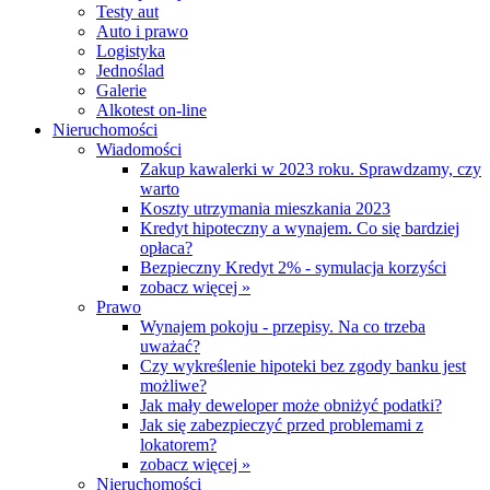
Testy aut
Auto i prawo
Logistyka
Jednoślad
Galerie
Alkotest on-line
Nieruchomości
Wiadomości
Zakup kawalerki w 2023 roku. Sprawdzamy, czy
warto
Koszty utrzymania mieszkania 2023
Kredyt hipoteczny a wynajem. Co się bardziej
opłaca?
Bezpieczny Kredyt 2% - symulacja korzyści
zobacz więcej »
Prawo
Wynajem pokoju - przepisy. Na co trzeba
uważać?
Czy wykreślenie hipoteki bez zgody banku jest
możliwe?
Jak mały deweloper może obniżyć podatki?
Jak się zabezpieczyć przed problemami z
lokatorem?
zobacz więcej »
Nieruchomości