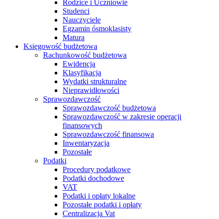
Rodzice i Uczniowie
Studenci
Nauczyciele
Egzamin ósmoklasisty
Matura
Księgowość budżetowa
Rachunkowość budżetowa
Ewidencja
Klasyfikacja
Wydatki strukturalne
Nieprawidłowości
Sprawozdawczość
Sprawozdawczość budżetowa
Sprawozdawczość w zakresie operacji
finansowych
Sprawozdawczość finansowa
Inwentaryzacja
Pozostałe
Podatki
Procedury podatkowe
Podatki dochodowe
VAT
Podatki i opłaty lokalne
Pozostałe podatki i opłaty
Centralizacja Vat