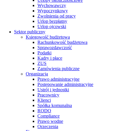
Urlopy okolicznościowe
Wychowawczy
Wypoczynkowy
Zwolnienia od pracy
Urlop bezpłatny
Urlop ojcowski
Sektor publiczny
Księgowość budżetowa
Rachunkowość budżetowa
Sprawozdawczość
Podatki
Kadry i płace
ZUS
Zamówienia publiczne
Organizacja
Prawo administracyjne
Postępowanie administracyjne
Ustrój i jednostki
Pracownicy
Klienci
Spółka komunalna
RODO
Compliance
Prawo wodne
Orzeczenia