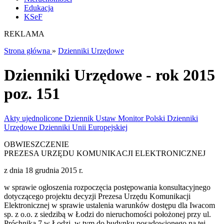
Edukacja
KSeF
REKLAMA
Strona główna
»
Dzienniki Urzędowe
Dzienniki Urzędowe - rok 2015
poz. 151
Akty ujednolicone
Dziennik Ustaw
Monitor Polski
Dzienniki
Urzędowe
Dzienniki Unii Europejskiej
OBWIESZCZENIE
PREZESA URZĘDU KOMUNIKACJI ELEKTRONICZNEJ
z dnia 18 grudnia 2015 r.
w sprawie ogłoszenia rozpoczęcia postępowania konsultacyjnego
dotyczącego projektu decyzji Prezesa Urzędu Komunikacji
Elektronicznej w sprawie ustalenia warunków dostępu dla Iwacom
sp. z o.o. z siedzibą w Łodzi do nieruchomości położonej przy ul.
Próchnika 7 w Łodzi, w tym do budynku posadowionego na tej