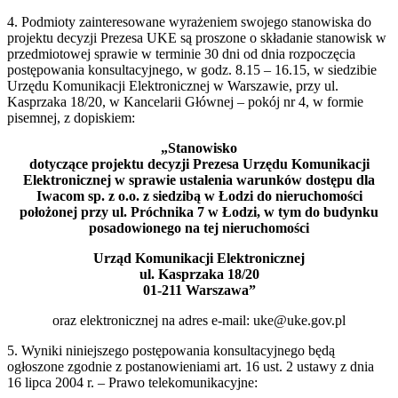
4. Podmioty zainteresowane wyrażeniem swojego stanowiska do
projektu decyzji Prezesa UKE są proszone o składanie stanowisk w
przedmiotowej sprawie w terminie 30 dni od dnia rozpoczęcia
postępowania konsultacyjnego, w godz. 8.15 – 16.15, w siedzibie
Urzędu Komunikacji Elektronicznej w Warszawie, przy ul.
Kasprzaka 18/20, w Kancelarii Głównej – pokój nr 4, w formie
pisemnej, z dopiskiem:
„Stanowisko
dotyczące projektu decyzji Prezesa Urzędu Komunikacji
Elektronicznej w sprawie ustalenia warunków dostępu dla
Iwacom sp. z o.o. z siedzibą w Łodzi do nieruchomości
położonej przy ul. Próchnika 7 w Łodzi, w tym do budynku
posadowionego na tej nieruchomości
Urząd Komunikacji Elektronicznej
ul. Kasprzaka 18/20
01-211 Warszawa”
oraz elektronicznej na adres e-mail: uke@uke.gov.pl
5. Wyniki niniejszego postępowania konsultacyjnego będą
ogłoszone zgodnie z postanowieniami art. 16 ust. 2 ustawy z dnia
16 lipca 2004 r. – Prawo telekomunikacyjne: