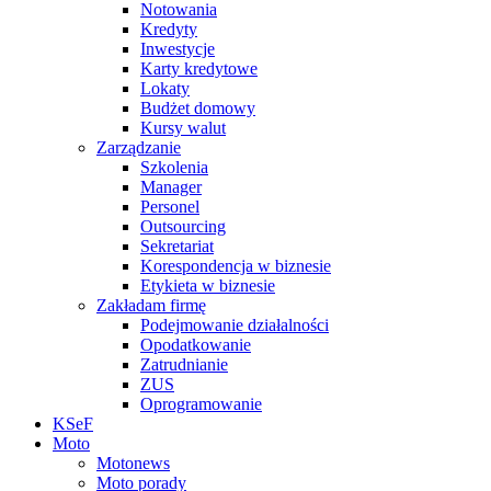
Notowania
Kredyty
Inwestycje
Karty kredytowe
Lokaty
Budżet domowy
Kursy walut
Zarządzanie
Szkolenia
Manager
Personel
Outsourcing
Sekretariat
Korespondencja w biznesie
Etykieta w biznesie
Zakładam firmę
Podejmowanie działalności
Opodatkowanie
Zatrudnianie
ZUS
Oprogramowanie
KSeF
Moto
Motonews
Moto porady