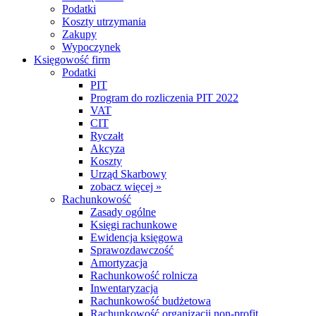
Podatki
Koszty utrzymania
Zakupy
Wypoczynek
Księgowość firm
Podatki
PIT
Program do rozliczenia PIT 2022
VAT
CIT
Ryczałt
Akcyza
Koszty
Urząd Skarbowy
zobacz więcej »
Rachunkowość
Zasady ogólne
Księgi rachunkowe
Ewidencja księgowa
Sprawozdawczość
Amortyzacja
Rachunkowość rolnicza
Inwentaryzacja
Rachunkowość budżetowa
Rachunkowość organizacji non-profit