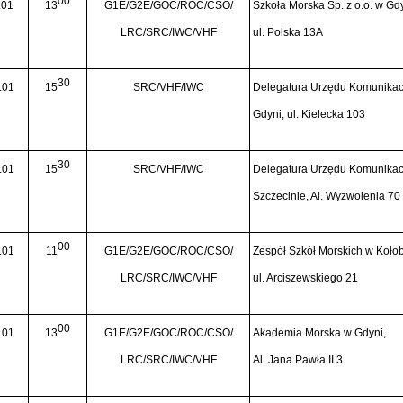
00
.01
13
G1E/G2E/GOC/ROC/CSO/
Szkoła Morska Sp. z o.o. w Gdy
LRC/SRC/IWC/VHF
ul. Polska 13A
30
.01
15
SRC/VHF/IWC
Delegatura Urzędu Komunikacj
Gdyni, ul. Kielecka 103
30
.01
15
SRC/VHF/IWC
Delegatura Urzędu Komunikacj
Szczecinie, Al. Wyzwolenia 70
00
.01
11
G1E/G2E/GOC/ROC/CSO/
Zespół Szkół Morskich w Koło
LRC/SRC/IWC/VHF
ul. Arciszewskiego 21
00
.01
13
G1E/G2E/GOC/ROC/CSO/
Akademia Morska w Gdyni,
LRC/SRC/IWC/VHF
Al. Jana Pawła II 3