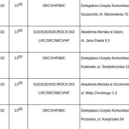
30
.02
15
SRC/VHF/IWC
Delegatura Urzędu Komunikacj
Szczecinie, Al. Wyzwolenia 70
00
.02
13
G1E/G2E/GOC/ROC/CSO/
Akademia Morska w Gdyni,
LRC/SRC/IWC/VHF
Al. Jana Pawła II 3
00
.02
13
SRC/VHF/IWC
Delegatura Urzędu Komunikacj
Krakowie, ul. Świętokrzyska 1
30
.02
13
G1E/G2E/GOC/ROC/CSO/
Akademia Morska w Szczecini
LRC/SRC/IWC/VHF
ul. Wały Chrobrego 1-2
00
.02
13
SRC/VHF/IWC
Delegatura Urzędu Komunikacj
Poznaniu, ul. Kasprzaka 54