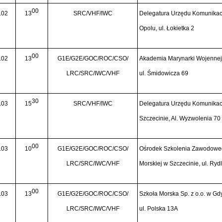
00
.02
13
SRC/VHF/IWC
Delegatura Urzędu Komunikacj
Opolu, ul. Łokietka 2
00
.02
13
G1E/G2E/GOC/ROC/CSO/
Akademia Marynarki Wojennej
LRC/SRC/IWC/VHF
ul. Śmidowicza 69
30
.03
15
SRC/VHF/IWC
Delegatura Urzędu Komunikacj
Szczecinie, Al. Wyzwolenia 70
00
.03
10
G1E/G2E/GOC/ROC/CSO/
Ośrodek Szkolenia Zawodowe
LRC/SRC/IWC/VHF
Morskiej w Szczecinie, ul. Ryd
00
.03
13
G1E/G2E/GOC/ROC/CSO/
Szkoła Morska Sp. z o.o. w Gdy
LRC/SRC/IWC/VHF
ul. Polska 13A