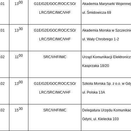
00
.01
13
G1E/G2E/GOC/ROC/CSO/
Akademia Marynarki Wojennej
LRC/SRC/IWC/VHF
ul. Śmidowicza 69
30
.01
13
G1E/G2E/GOC/ROC/CSO/
Akademia Morska w Szczecini
LRC/SRC/IWC/VHF
ul. Wały Chrobrego 1-2
00
.02
11
SRC/VHF/IWC
Urząd Komunikacji Elektronicz
Kasprzaka 18/20
00
.02
13
G1E/G2E/GOC/ROC/CSO/
Szkoła Morska Sp. z o.o. w Gdy
LRC/SRC/IWC/VHF
ul. Polska 13A
30
.02
15
SRC/VHF/IWC
Delegatura Urzędu Komunikacj
Gdyni, ul. Kielecka 103