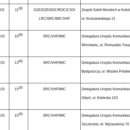
00
.03
11
G1E/G2E/GOC/ROC/CSO/
Zespół Szkół Morskich w Koło
LRC/SRC/IWC/VHF
ul. Arciszewskiego 21
00
.03
10
SRC/VHF/IWC
Delegatura Urzędu Komunikacj
Wrocławiu, ul. Romualda Traug
00
.03
13
SRC/VHF/IWC
Delegatura Urzędu Komunikacj
Bydgoszczy, ul. Wojska Polski
30
.03
15
SRC/VHF/IWC
Delegatura Urzędu Komunikacj
Gdyni, ul. Kielecka 103
30
.03
15
SRC/VHF/IWC
Delegatura Urzędu Komunikacj
Szczecinie, Al. Wyzwolenia 70