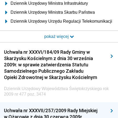
Dziennik Urzędowy Ministra Infrastruktury
Dziennik Urzędowy Ministra Skarbu Państwa
Dziennik Urzędowy Urzędu Regulacji Telekomunikacji
i Poczty
pokaż więcej
Dziennik Urzędowy Ministra Transportu i Budownictwa
Dziennik Urzędowy Urzędu Komunikacji
Uchwała nr XXXVI/184/09 Rady Gminy w
Elektronicznej
Skarżysku Kościelnym z dnia 30 września
Dziennik Urzędowy Ministra Spraw Wewnętrznych i
2009r. w sprawie zatwierdzenia Statutu
Administracji
Samodzielnego Publicznego Zakładu
Dziennik Urzędowy Ministra Transportu
Opieki Zdrowotnej w Skarżysku Kościelnym
Dziennik Urzędowy Ministra Budownictwa
Dziennik Urzędowy Województwa Świętokrzyskiego rok
Dziennik Urzędowy Ministra Nauki i Szkolnictwa
2009 nr 477 poz. 3474
Wyższego
Dziennik Urzędowy Głównego Urzędu Miar
Uchwała nr XXXVII/257/2009 Rady Miejskiej
w Ożarowie z dnia 30 czerwca 2009r.