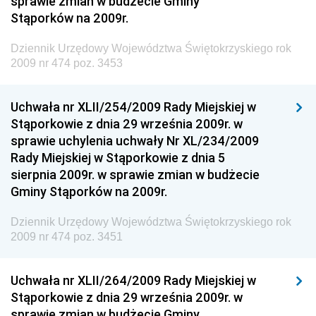
sprawie zmian w budżecie Gminy
Gospodarki Terenowej i Ochrony Środowiska
Stąporków na 2009r.
Dziennik Urzędowy Ministerstwa Administracji i
Dziennik Urzędowy Województwa Świętokrzyskiego rok
Gospodarki Przestrzennej
2009 nr 474 poz. 3453
Dziennik Urzędowy Unii Europejskiej, L
Dziennik Urzędowy Ministerstwa Komunikacji
Uchwała nr XLII/254/2009 Rady Miejskiej w
Stąporkowie z dnia 29 września 2009r. w
Dziennik Urzędowy Ministerstwa Przemysłu
sprawie uchylenia uchwały Nr XL/234/2009
Chemicznego i Lekkiego
Rady Miejskiej w Stąporkowie z dnia 5
Dziennik Urzędowy Ministerstwa Rolnictwa i
sierpnia 2009r. w sprawie zmian w budżecie
Gospodarki Żywnościowej
Gminy Stąporków na 2009r.
Dziennik Urzędowy Ministra Rodziny, Pracy i Polityki
Społecznej
Dziennik Urzędowy Województwa Świętokrzyskiego rok
2009 nr 474 poz. 3451
Dziennik Urzędowy Ministra Cyfryzacji
Dziennik Urzędowy Ministra Rozwoju
Uchwała nr XLII/264/2009 Rady Miejskiej w
Dziennik Urzędowy Ministra Infrastruktury i
Stąporkowie z dnia 29 września 2009r. w
Budownictwa
sprawie zmian w budżecie Gminy