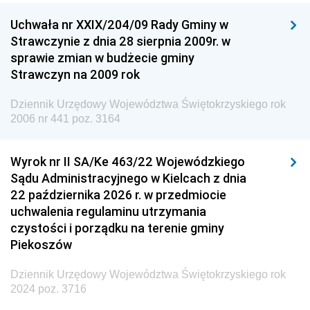
Dziennik Urzędowy Ministra Nauki
Uchwała nr XXIX/204/09 Rady Gminy w
Dziennik Urzędowy Ministra Przemysłu
Strawczynie z dnia 28 sierpnia 2009r. w
Dziennik Urzędowy Ministra Finansów i Gospodarki
sprawie zmian w budżecie gminy
Strawczyn na 2009 rok
Dziennik Urzędowy Ministra do Spraw Unii
Europejskiej
Dziennik Urzędowy Województwa Świętokrzyskiego rok
Dziennik Urzędowy Agencji Wywiadu
2006 nr 441 poz. 3164
Wyrok nr II SA/Ke 463/22 Wojewódzkiego
Sądu Administracyjnego w Kielcach z dnia
22 października 2026 r. w przedmiocie
uchwalenia regulaminu utrzymania
czystości i porządku na terenie gminy
Piekoszów
Dziennik Urzędowy Województwa Świętokrzyskiego rok
2024 poz. 3716