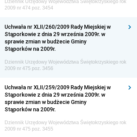
Dziennik Urzędowy Województwa Świętokrzyskiego rok
i Gospodarki Morskiej
2009 nr 474 poz. 3454
Dziennik Urzędowy Ministra Rozwoju i Technologii
Uchwała nr XLII/260/2009 Rady Miejskiej w
Dziennik Urzędowy Ministra Spraw Zagranicznych
Stąporkowie z dnia 29 września 2009r. w
Dziennik Urzędowy Centralnego Biura
sprawie zmian w budżecie Gminy
Antykorupcyjnego
Stąporków na 2009r.
Dziennik Urzędowy Agencji Bezpieczeństwa
Wewnętrznego
Dziennik Urzędowy Województwa Świętokrzyskiego rok
2009 nr 475 poz. 3456
Dziennik Urzędowy Urzędu Patentowego
Rzeczypospolitej Polskiej
Uchwała nr XLII/259/2009 Rady Miejskiej w
Dziennik Urzędowy Generalnej Dyrekcji Dróg
Stąporkowie z dnia 29 września 2009r. w
Krajowych i Autostrad
sprawie zmian w budżecie Gminy
Dziennik Urzędowy Ministra Środowiska
Stąporków na 2009r.
Dziennik Urzędowy Ministra Administracji i Cyfryzacji
Dziennik Urzędowy Województwa Świętokrzyskiego rok
Dziennik Urzędowy Ministra Edukacji
2009 nr 475 poz. 3455