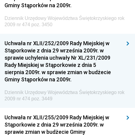
Dziennik Urzędowy Ministra Finansów, Inwestycji i
Gminy Stąporków na 2009r.
Rozwoju
Dziennik Urzędowy Województwa Świętokrzyskiego rok
Dziennik Urzędowy Ministra Klimatu
2009 nr 474 poz. 3450
Dziennik Urzędowy Ministra Sportu
Dziennik Urzędowy Ministra Funduszy i Polityki
Uchwała nr XLII/252/2009 Rady Miejskiej w
Regionalnej
Stąporkowie z dnia 29 września 2009r. w
sprawie uchylenia uchwały Nr XL/231/2009
Dziennik Urzędowy Ministra Aktywów Państwowych
Rady Miejskiej w Stąporkowie z dnia 5
Dziennik Urzędowy Ministra Zdrowia
sierpnia 2009r. w sprawie zmian w budżecie
Gminy Stąporków na 2009r.
Dziennik Urzędowy Ministra Środowiska i Głównego
Inspektora Ochrony Środowiska
Dziennik Urzędowy Województwa Świętokrzyskiego rok
Dziennik Urzędowy Ministra Klimatu i Środowiska
2009 nr 474 poz. 3449
Dziennik Urzędowy Ministerstwa Kultury, Dziedzictwa
Narodowego i Sportu
Uchwała nr XLII/255/2009 Rady Miejskiej w
Stąporkowie z dnia 29 września 2009r. w
Dziennik Urzędowy Ministra Finansów, Funduszy i
sprawie zmian w budżecie Gminy
Polityki Regionalnej