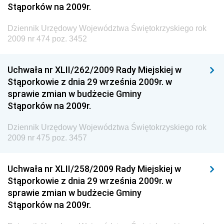
Stąporków na 2009r.
Dziennik Urzędowy Ministra Rozwoju, Pracy i
Technologii
Dziennik Urzędowy Województwa Świętokrzyskiego rok
2009 nr 474 poz. 3452
Dziennik Urzędowy Ministra Kultury, Dziedzictwa
Narodowego i Sportu
Uchwała nr XLII/262/2009 Rady Miejskiej w
Dziennik Urzędowy Ministra Rodziny i Polityki
Stąporkowie z dnia 29 września 2009r. w
Społecznej
sprawie zmian w budżecie Gminy
Dziennik Urzędowy Komendy Głównej Straży
Stąporków na 2009r.
Granicznej
Dziennik Urzędowy Województwa Świętokrzyskiego rok
Dziennik Urzędowy Głównego Inspektoratu Transportu
2009 nr 475 poz. 3457
Drogowego
Dziennik Urzędowy Narodowego Banku Polskiego
Uchwała nr XLII/258/2009 Rady Miejskiej w
Dziennik Urzędowy Komendy Głównej Policji
Stąporkowie z dnia 29 września 2009r. w
sprawie zmian w budżecie Gminy
Dziennik Urzędowy Ministra Pracy i Polityki
Stąporków na 2009r.
Społecznej
Dziennik Urzędowy Ministra Transportu, Budownictwa