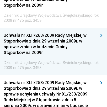
Stąporków na 2009r.
Dziennik Urzędowy Ministra Gospodarki Morskiej i
Żeglugi Śródlądowej
Dziennik Urzędowy Województwa Świętokrzyskiego rok
Dziennik Urzędowy Ministra Energii
2009 nr 475 poz. 3459
Dziennik Urzędowy Ministra Finansów
Uchwała nr XLII/263/2009 Rady Miejskiej w
Dziennik Urzędowy Ministra Sprawiedliwości
Stąporkowie z dnia 29 września 2009r. w
Dziennik Urzędowy Ministra Rozwoju i Finansów
sprawie zmian w budżecie Gminy
Stąporków na 2009r.
Dziennik Urzędowy Wyższego Urzędu Górniczego
Dziennik Urzędowy Prezesa Urzędu Transportu
Dziennik Urzędowy Województwa Świętokrzyskiego rok
Kolejowego
2009 nr 475 poz. 3458
Dziennik Urzędowy Ministra Przedsiębiorczości i
Technologii
Uchwała nr XLII/253/2009 Rady Miejskiej w
Stąporkowie z dnia 29 września 2009r. w
Dziennik Urzędowy Ministra Inwestycji i Rozwoju
sprawie uchylenia uchwały Nr XL/233/2009
Dziennik Urzędowy Naczelnego Dyrektora Archiwów
Rady Miejskiej w Stąporkowie z dnia 5
Państwowych
sierpnia 2009r. w sprawie zmian w budżecie