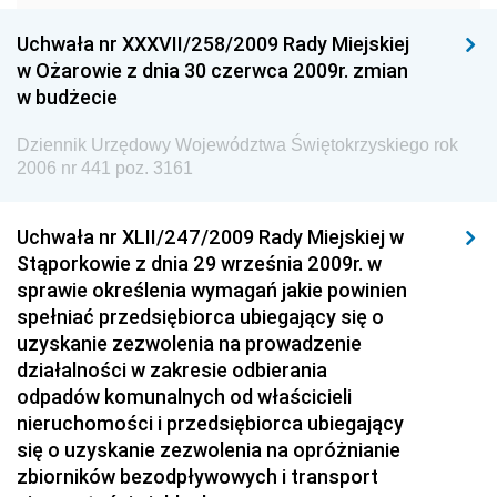
Konsumentów
Uchwała nr XXXVII/258/2009 Rady Miejskiej
Dziennik Urzędowy Ministra Pracy i Polityki
w Ożarowie z dnia 30 czerwca 2009r. zmian
Społecznej
w budżecie
Dziennik Urzędowy Ministra Spraw Zagranicznych
Dziennik Urzędowy Województwa Świętokrzyskiego rok
Dziennik Urzędowy Urzędu Lotnictwa Cywilnego
2006 nr 441 poz. 3161
Dziennik Urzędowy Komisji Nadzoru Finansowego
Uchwała nr XLII/247/2009 Rady Miejskiej w
Dziennik Urzędowy Ministerstwa Hutnictwa i
Stąporkowie z dnia 29 września 2009r. w
Przemysłu Maszynowego
sprawie określenia wymagań jakie powinien
Dziennik Urzędowy Ministerstwa Zdrowia i Opieki
spełniać przedsiębiorca ubiegający się o
Społecznej
uzyskanie zezwolenia na prowadzenie
działalności w zakresie odbierania
Dziennik Urzędowy Ministerstwa Rolnictwa, Leśnictwa
odpadów komunalnych od właścicieli
i Gospodarki Żywnościowej
nieruchomości i przedsiębiorca ubiegający
Dziennik Urzędowy Ministra Spraw Wewnętrznych
się o uzyskanie zezwolenia na opróżnianie
Dziennik Urzędowy Ministra Transportu, Budownictwa
zbiorników bezodpływowych i transport