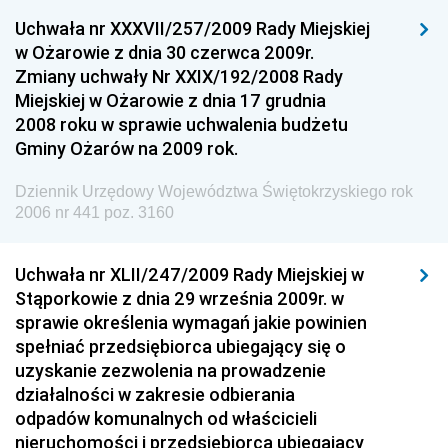
Uchwała nr XXXVII/257/2009 Rady Miejskiej
Dziennik Urzędowy Ministra Gospodarki
w Ożarowie z dnia 30 czerwca 2009r.
Dziennik Urzędowy Urzędu Ochrony Konkurencji i
Zmiany uchwały Nr XXIX/192/2008 Rady
Konsumentów
Miejskiej w Ożarowie z dnia 17 grudnia
Dziennik Urzędowy Ministra Pracy i Polityki
2008 roku w sprawie uchwalenia budżetu
Społecznej
Gminy Ożarów na 2009 rok.
Dziennik Urzędowy Ministra Spraw Zagranicznych
Dziennik Urzędowy Województwa Świętokrzyskiego rok
Dziennik Urzędowy Urzędu Lotnictwa Cywilnego
2006 nr 441 poz. 3160
Dziennik Urzędowy Komisji Nadzoru Finansowego
Uchwała nr XLII/247/2009 Rady Miejskiej w
Dziennik Urzędowy Ministerstwa Hutnictwa i
Stąporkowie z dnia 29 września 2009r. w
Przemysłu Maszynowego
sprawie określenia wymagań jakie powinien
Dziennik Urzędowy Ministerstwa Zdrowia i Opieki
spełniać przedsiębiorca ubiegający się o
Społecznej
uzyskanie zezwolenia na prowadzenie
działalności w zakresie odbierania
Dziennik Urzędowy Ministerstwa Rolnictwa, Leśnictwa
odpadów komunalnych od właścicieli
i Gospodarki Żywnościowej
nieruchomości i przedsiębiorca ubiegający