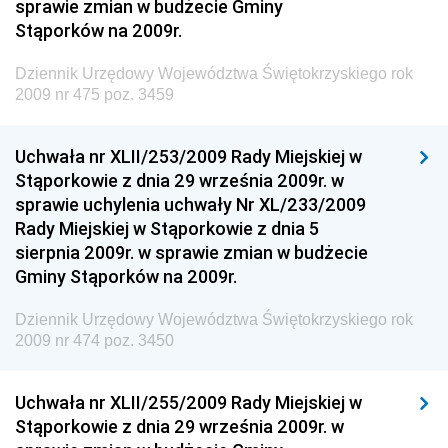
sprawie zmian w budżecie Gminy
Dziennik Urzędowy Naczelnego Dyrektora Archiwów
Stąporków na 2009r.
Państwowych
Dziennik Urzędowy Województwa Świętokrzyskiego rok
Dziennik Urzędowy Ministra Finansów, Inwestycji i
2009 nr 475 poz. 3459
Rozwoju
Dziennik Urzędowy Ministra Klimatu
Uchwała nr XLII/253/2009 Rady Miejskiej w
Dziennik Urzędowy Ministra Sportu
Stąporkowie z dnia 29 września 2009r. w
Dziennik Urzędowy Ministra Funduszy i Polityki
sprawie uchylenia uchwały Nr XL/233/2009
Regionalnej
Rady Miejskiej w Stąporkowie z dnia 5
sierpnia 2009r. w sprawie zmian w budżecie
Dziennik Urzędowy Ministra Aktywów Państwowych
Gminy Stąporków na 2009r.
Dziennik Urzędowy Ministra Zdrowia
Dziennik Urzędowy Województwa Świętokrzyskiego rok
Dziennik Urzędowy Ministra Środowiska i Głównego
2009 nr 474 poz. 3450
Inspektora Ochrony Środowiska
Dziennik Urzędowy Ministra Klimatu i Środowiska
Uchwała nr XLII/255/2009 Rady Miejskiej w
Dziennik Urzędowy Ministerstwa Kultury, Dziedzictwa
Stąporkowie z dnia 29 września 2009r. w
Narodowego i Sportu