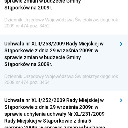
sprawie zmian w budżecie Gminy
Stąporków na 2009r.
Dziennik Urzędowy Ministra Finansów, Funduszy i
Polityki Regionalnej
Dziennik Urzędowy Województwa Świętokrzyskiego rok
Dziennik Urzędowy Ministra Rozwoju, Pracy i
2009 nr 474 poz. 3452
Technologii
Dziennik Urzędowy Ministra Kultury, Dziedzictwa
Uchwała nr XLII/258/2009 Rady Miejskiej w
Narodowego i Sportu
Stąporkowie z dnia 29 września 2009r. w
sprawie zmian w budżecie Gminy
Dziennik Urzędowy Ministra Rodziny i Polityki
Stąporków na 2009r.
Społecznej
Dziennik Urzędowy Komendy Głównej Straży
Dziennik Urzędowy Województwa Świętokrzyskiego rok
Granicznej
2009 nr 474 poz. 3454
Dziennik Urzędowy Głównego Inspektoratu Transportu
Drogowego
Uchwała nr XLII/252/2009 Rady Miejskiej w
Stąporkowie z dnia 29 września 2009r. w
Dziennik Urzędowy Narodowego Banku Polskiego
sprawie uchylenia uchwały Nr XL/231/2009
Dziennik Urzędowy Komendy Głównej Policji
Rady Miejskiej w Stąporkowie z dnia 5
sierpnia 2009r. w sprawie zmian w budżecie
Dziennik Urzędowy Ministra Pracy i Polityki