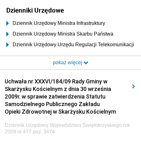
Dzienniki Urzędowe
Dziennik Urzędowy Ministra Infrastruktury
Dziennik Urzędowy Ministra Skarbu Państwa
Dziennik Urzędowy Urzędu Regulacji Telekomunikacji
i Poczty
pokaż więcej
Dziennik Urzędowy Ministra Transportu i Budownictwa
Dziennik Urzędowy Urzędu Komunikacji
Uchwała nr XXXVI/184/09 Rady Gminy w
Elektronicznej
Skarżysku Kościelnym z dnia 30 września
Dziennik Urzędowy Ministra Spraw Wewnętrznych i
2009r. w sprawie zatwierdzenia Statutu
Administracji
Samodzielnego Publicznego Zakładu
Dziennik Urzędowy Ministra Transportu
Opieki Zdrowotnej w Skarżysku Kościelnym
Dziennik Urzędowy Ministra Budownictwa
Dziennik Urzędowy Województwa Świętokrzyskiego rok
Dziennik Urzędowy Ministra Nauki i Szkolnictwa
2009 nr 477 poz. 3474
Wyższego