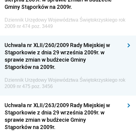
Gminy Stąporków na 2009r.
Społecznej
Dziennik Urzędowy Ministra Transportu, Budownictwa
Dziennik Urzędowy Województwa Świętokrzyskiego rok
i Gospodarki Morskiej
2009 nr 474 poz. 3449
Dziennik Urzędowy Ministra Rozwoju i Technologii
Uchwała nr XLII/260/2009 Rady Miejskiej w
Dziennik Urzędowy Ministra Spraw Zagranicznych
Stąporkowie z dnia 29 września 2009r. w
Dziennik Urzędowy Centralnego Biura
sprawie zmian w budżecie Gminy
Antykorupcyjnego
Stąporków na 2009r.
Dziennik Urzędowy Agencji Bezpieczeństwa
Wewnętrznego
Dziennik Urzędowy Województwa Świętokrzyskiego rok
2009 nr 475 poz. 3456
Dziennik Urzędowy Urzędu Patentowego
Rzeczypospolitej Polskiej
Uchwała nr XLII/263/2009 Rady Miejskiej w
Dziennik Urzędowy Generalnej Dyrekcji Dróg
Stąporkowie z dnia 29 września 2009r. w
Krajowych i Autostrad
sprawie zmian w budżecie Gminy
Dziennik Urzędowy Ministra Środowiska
Stąporków na 2009r.
Dziennik Urzędowy Ministra Administracji i Cyfryzacji