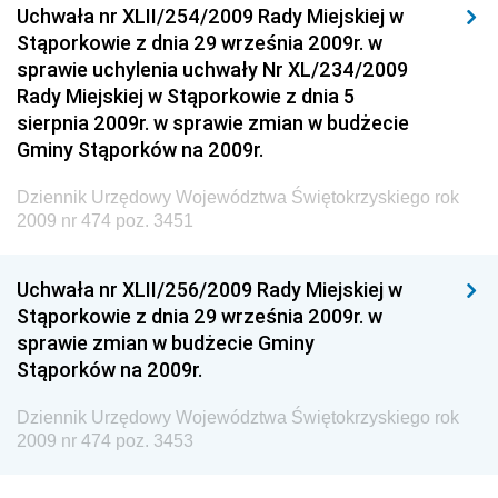
Uchwała nr XLII/254/2009 Rady Miejskiej w
Środowiska
Stąporkowie z dnia 29 września 2009r. w
Dziennik Urzędowy Ministerstwa Administracji,
sprawie uchylenia uchwały Nr XL/234/2009
Gospodarki Terenowej i Ochrony Środowiska
Rady Miejskiej w Stąporkowie z dnia 5
sierpnia 2009r. w sprawie zmian w budżecie
Dziennik Urzędowy Ministerstwa Administracji i
Gminy Stąporków na 2009r.
Gospodarki Przestrzennej
Dziennik Urzędowy Unii Europejskiej, L
Dziennik Urzędowy Województwa Świętokrzyskiego rok
2009 nr 474 poz. 3451
Dziennik Urzędowy Ministerstwa Komunikacji
Dziennik Urzędowy Ministerstwa Przemysłu
Uchwała nr XLII/256/2009 Rady Miejskiej w
Chemicznego i Lekkiego
Stąporkowie z dnia 29 września 2009r. w
Dziennik Urzędowy Ministerstwa Rolnictwa i
sprawie zmian w budżecie Gminy
Gospodarki Żywnościowej
Stąporków na 2009r.
Dziennik Urzędowy Ministra Rodziny, Pracy i Polityki
Społecznej
Dziennik Urzędowy Województwa Świętokrzyskiego rok
2009 nr 474 poz. 3453
Dziennik Urzędowy Ministra Cyfryzacji
Dziennik Urzędowy Ministra Rozwoju