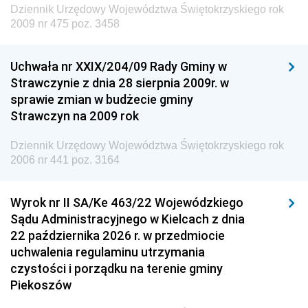
Dziennik Urzędowy Województwa Świętokrzyskiego rok
Dziennik Urzędowy Ministra Edukacji
2009 nr 475 poz. 3458
Dziennik Urzędowy Ministra Nauki
Uchwała nr XXIX/204/09 Rady Gminy w
Dziennik Urzędowy Ministra Przemysłu
Strawczynie z dnia 28 sierpnia 2009r. w
Dziennik Urzędowy Ministra Finansów i Gospodarki
sprawie zmian w budżecie gminy
Strawczyn na 2009 rok
Dziennik Urzędowy Ministra do Spraw Unii
Europejskiej
Dziennik Urzędowy Województwa Świętokrzyskiego rok
Dziennik Urzędowy Agencji Wywiadu
2006 nr 441 poz. 3164
Wyrok nr II SA/Ke 463/22 Wojewódzkiego
Sądu Administracyjnego w Kielcach z dnia
22 października 2026 r. w przedmiocie
uchwalenia regulaminu utrzymania
czystości i porządku na terenie gminy
Piekoszów