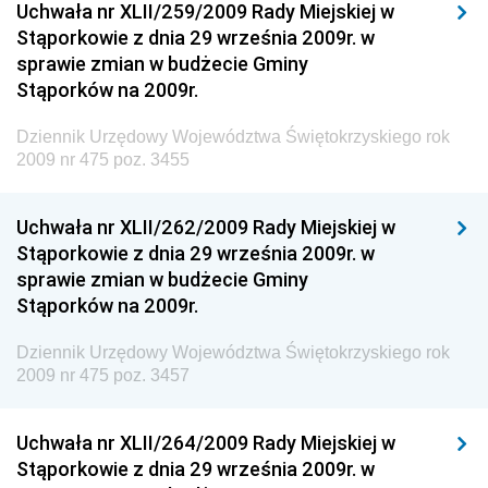
Uchwała nr XLII/259/2009 Rady Miejskiej w
Dziennik Urzędowy Ministra Infrastruktury i
Stąporkowie z dnia 29 września 2009r. w
Budownictwa
sprawie zmian w budżecie Gminy
Stąporków na 2009r.
Dziennik Urzędowy Ministra Gospodarki Morskiej i
Żeglugi Śródlądowej
Dziennik Urzędowy Województwa Świętokrzyskiego rok
Dziennik Urzędowy Ministra Energii
2009 nr 475 poz. 3455
Dziennik Urzędowy Ministra Finansów
Uchwała nr XLII/262/2009 Rady Miejskiej w
Dziennik Urzędowy Ministra Sprawiedliwości
Stąporkowie z dnia 29 września 2009r. w
Dziennik Urzędowy Ministra Rozwoju i Finansów
sprawie zmian w budżecie Gminy
Stąporków na 2009r.
Dziennik Urzędowy Wyższego Urzędu Górniczego
Dziennik Urzędowy Prezesa Urzędu Transportu
Dziennik Urzędowy Województwa Świętokrzyskiego rok
Kolejowego
2009 nr 475 poz. 3457
Dziennik Urzędowy Ministra Przedsiębiorczości i
Technologii
Uchwała nr XLII/264/2009 Rady Miejskiej w
Stąporkowie z dnia 29 września 2009r. w
Dziennik Urzędowy Ministra Inwestycji i Rozwoju