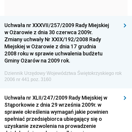
Narodowego
Dziennik Urzędowy Komendy Głównej Policji
Uchwała nr XXXVII/257/2009 Rady Miejskiej
Dziennik Urzędowy Ministra Gospodarki
w Ożarowie z dnia 30 czerwca 2009r.
Dziennik Urzędowy Urzędu Ochrony Konkurencji i
Zmiany uchwały Nr XXIX/192/2008 Rady
Konsumentów
Miejskiej w Ożarowie z dnia 17 grudnia
Dziennik Urzędowy Ministra Pracy i Polityki
2008 roku w sprawie uchwalenia budżetu
Społecznej
Gminy Ożarów na 2009 rok.
Dziennik Urzędowy Ministra Spraw Zagranicznych
Dziennik Urzędowy Województwa Świętokrzyskiego rok
Dziennik Urzędowy Urzędu Lotnictwa Cywilnego
2006 nr 441 poz. 3160
Dziennik Urzędowy Komisji Nadzoru Finansowego
Uchwała nr XLII/247/2009 Rady Miejskiej w
Dziennik Urzędowy Ministerstwa Hutnictwa i
Stąporkowie z dnia 29 września 2009r. w
Przemysłu Maszynowego
sprawie określenia wymagań jakie powinien
Dziennik Urzędowy Ministerstwa Zdrowia i Opieki
spełniać przedsiębiorca ubiegający się o
Społecznej
uzyskanie zezwolenia na prowadzenie