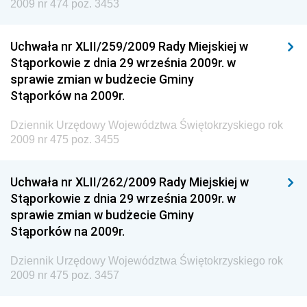
2009 nr 474 poz. 3453
Dziennik Urzędowy Ministra Cyfryzacji
Dziennik Urzędowy Ministra Rozwoju
Uchwała nr XLII/259/2009 Rady Miejskiej w
Dziennik Urzędowy Ministra Infrastruktury i
Stąporkowie z dnia 29 września 2009r. w
Budownictwa
sprawie zmian w budżecie Gminy
Stąporków na 2009r.
Dziennik Urzędowy Ministra Gospodarki Morskiej i
Żeglugi Śródlądowej
Dziennik Urzędowy Województwa Świętokrzyskiego rok
Dziennik Urzędowy Ministra Energii
2009 nr 475 poz. 3455
Dziennik Urzędowy Ministra Finansów
Uchwała nr XLII/262/2009 Rady Miejskiej w
Dziennik Urzędowy Ministra Sprawiedliwości
Stąporkowie z dnia 29 września 2009r. w
Dziennik Urzędowy Ministra Rozwoju i Finansów
sprawie zmian w budżecie Gminy
Stąporków na 2009r.
Dziennik Urzędowy Wyższego Urzędu Górniczego
Dziennik Urzędowy Prezesa Urzędu Transportu
Dziennik Urzędowy Województwa Świętokrzyskiego rok
Kolejowego
2009 nr 475 poz. 3457
Dziennik Urzędowy Ministra Przedsiębiorczości i