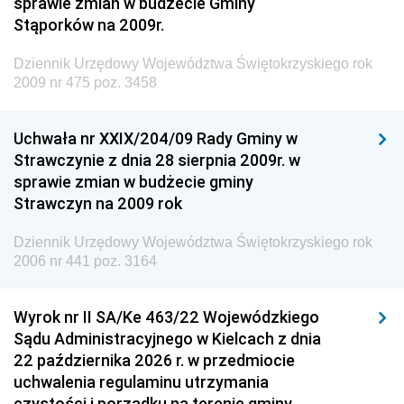
sprawie zmian w budżecie Gminy
Dziennik Urzędowy Ministra Środowiska
Stąporków na 2009r.
Dziennik Urzędowy Ministra Administracji i Cyfryzacji
Dziennik Urzędowy Województwa Świętokrzyskiego rok
Dziennik Urzędowy Ministra Edukacji
2009 nr 475 poz. 3458
Dziennik Urzędowy Ministra Nauki
Uchwała nr XXIX/204/09 Rady Gminy w
Dziennik Urzędowy Ministra Przemysłu
Strawczynie z dnia 28 sierpnia 2009r. w
Dziennik Urzędowy Ministra Finansów i Gospodarki
sprawie zmian w budżecie gminy
Strawczyn na 2009 rok
Dziennik Urzędowy Ministra do Spraw Unii
Europejskiej
Dziennik Urzędowy Województwa Świętokrzyskiego rok
Dziennik Urzędowy Agencji Wywiadu
2006 nr 441 poz. 3164
Wyrok nr II SA/Ke 463/22 Wojewódzkiego
Sądu Administracyjnego w Kielcach z dnia
22 października 2026 r. w przedmiocie
uchwalenia regulaminu utrzymania
czystości i porządku na terenie gminy