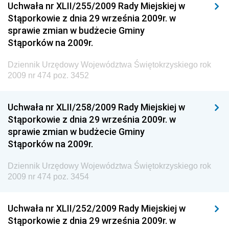
Uchwała nr XLII/255/2009 Rady Miejskiej w
Dziennik Urzędowy Ministerstwa Kultury, Dziedzictwa
Stąporkowie z dnia 29 września 2009r. w
Narodowego i Sportu
sprawie zmian w budżecie Gminy
Stąporków na 2009r.
Dziennik Urzędowy Ministra Finansów, Funduszy i
Polityki Regionalnej
Dziennik Urzędowy Województwa Świętokrzyskiego rok
Dziennik Urzędowy Ministra Rozwoju, Pracy i
2009 nr 474 poz. 3452
Technologii
Dziennik Urzędowy Ministra Kultury, Dziedzictwa
Uchwała nr XLII/258/2009 Rady Miejskiej w
Narodowego i Sportu
Stąporkowie z dnia 29 września 2009r. w
sprawie zmian w budżecie Gminy
Dziennik Urzędowy Ministra Rodziny i Polityki
Stąporków na 2009r.
Społecznej
Dziennik Urzędowy Komendy Głównej Straży
Dziennik Urzędowy Województwa Świętokrzyskiego rok
Granicznej
2009 nr 474 poz. 3454
Dziennik Urzędowy Głównego Inspektoratu Transportu
Drogowego
Uchwała nr XLII/252/2009 Rady Miejskiej w
Stąporkowie z dnia 29 września 2009r. w
Dziennik Urzędowy Narodowego Banku Polskiego