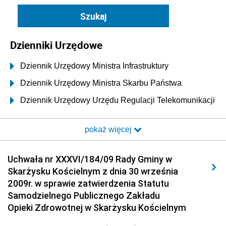
Dzienniki Urzędowe
Dziennik Urzędowy Ministra Infrastruktury
Dziennik Urzędowy Ministra Skarbu Państwa
Dziennik Urzędowy Urzędu Regulacji Telekomunikacji
i Poczty
pokaż więcej
Dziennik Urzędowy Ministra Transportu i Budownictwa
Dziennik Urzędowy Urzędu Komunikacji
Uchwała nr XXXVI/184/09 Rady Gminy w
Elektronicznej
Skarżysku Kościelnym z dnia 30 września
Dziennik Urzędowy Ministra Spraw Wewnętrznych i
2009r. w sprawie zatwierdzenia Statutu
Administracji
Samodzielnego Publicznego Zakładu
Dziennik Urzędowy Ministra Transportu
Opieki Zdrowotnej w Skarżysku Kościelnym
Dziennik Urzędowy Ministra Budownictwa