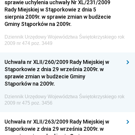
sprawie uchylenia uchwały Nr XL/231/2009
Dziennik Urzędowy Komendy Głównej Policji
Rady Miejskiej w Stąporkowie z dnia 5
sierpnia 2009r. w sprawie zmian w budżecie
Dziennik Urzędowy Ministra Pracy i Polityki
Gminy Stąporków na 2009r.
Społecznej
Dziennik Urzędowy Ministra Transportu, Budownictwa
Dziennik Urzędowy Województwa Świętokrzyskiego rok
i Gospodarki Morskiej
2009 nr 474 poz. 3449
Dziennik Urzędowy Ministra Rozwoju i Technologii
Uchwała nr XLII/260/2009 Rady Miejskiej w
Dziennik Urzędowy Ministra Spraw Zagranicznych
Stąporkowie z dnia 29 września 2009r. w
Dziennik Urzędowy Centralnego Biura
sprawie zmian w budżecie Gminy
Antykorupcyjnego
Stąporków na 2009r.
Dziennik Urzędowy Agencji Bezpieczeństwa
Wewnętrznego
Dziennik Urzędowy Województwa Świętokrzyskiego rok
2009 nr 475 poz. 3456
Dziennik Urzędowy Urzędu Patentowego
Rzeczypospolitej Polskiej
Uchwała nr XLII/263/2009 Rady Miejskiej w
Dziennik Urzędowy Generalnej Dyrekcji Dróg
Stąporkowie z dnia 29 września 2009r. w
Krajowych i Autostrad