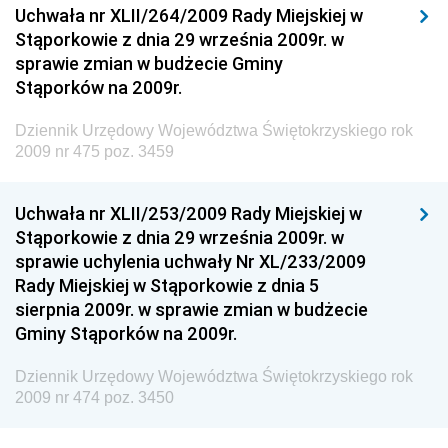
Technologii
Uchwała nr XLII/264/2009 Rady Miejskiej w
Stąporkowie z dnia 29 września 2009r. w
Dziennik Urzędowy Ministra Inwestycji i Rozwoju
sprawie zmian w budżecie Gminy
Dziennik Urzędowy Naczelnego Dyrektora Archiwów
Stąporków na 2009r.
Państwowych
Dziennik Urzędowy Województwa Świętokrzyskiego rok
Dziennik Urzędowy Ministra Finansów, Inwestycji i
2009 nr 475 poz. 3459
Rozwoju
Dziennik Urzędowy Ministra Klimatu
Uchwała nr XLII/253/2009 Rady Miejskiej w
Dziennik Urzędowy Ministra Sportu
Stąporkowie z dnia 29 września 2009r. w
Dziennik Urzędowy Ministra Funduszy i Polityki
sprawie uchylenia uchwały Nr XL/233/2009
Regionalnej
Rady Miejskiej w Stąporkowie z dnia 5
sierpnia 2009r. w sprawie zmian w budżecie
Dziennik Urzędowy Ministra Aktywów Państwowych
Gminy Stąporków na 2009r.
Dziennik Urzędowy Ministra Zdrowia
Dziennik Urzędowy Województwa Świętokrzyskiego rok
Dziennik Urzędowy Ministra Środowiska i Głównego
2009 nr 474 poz. 3450
Inspektora Ochrony Środowiska
Dziennik Urzędowy Ministra Klimatu i Środowiska