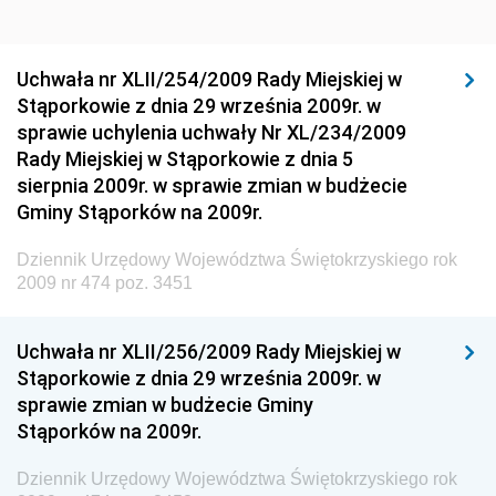
Środowiska
Dziennik Urzędowy Generalnej Dyrekcji Ochrony
Uchwała nr XLII/254/2009 Rady Miejskiej w
Środowiska
Stąporkowie z dnia 29 września 2009r. w
Dziennik Urzędowy Ministerstwa Administracji,
sprawie uchylenia uchwały Nr XL/234/2009
Gospodarki Terenowej i Ochrony Środowiska
Rady Miejskiej w Stąporkowie z dnia 5
sierpnia 2009r. w sprawie zmian w budżecie
Dziennik Urzędowy Ministerstwa Administracji i
Gminy Stąporków na 2009r.
Gospodarki Przestrzennej
Dziennik Urzędowy Unii Europejskiej, L
Dziennik Urzędowy Województwa Świętokrzyskiego rok
2009 nr 474 poz. 3451
Dziennik Urzędowy Ministerstwa Komunikacji
Dziennik Urzędowy Ministerstwa Przemysłu
Uchwała nr XLII/256/2009 Rady Miejskiej w
Chemicznego i Lekkiego
Stąporkowie z dnia 29 września 2009r. w
Dziennik Urzędowy Ministerstwa Rolnictwa i
sprawie zmian w budżecie Gminy
Gospodarki Żywnościowej
Stąporków na 2009r.
Dziennik Urzędowy Ministra Rodziny, Pracy i Polityki
Społecznej
Dziennik Urzędowy Województwa Świętokrzyskiego rok