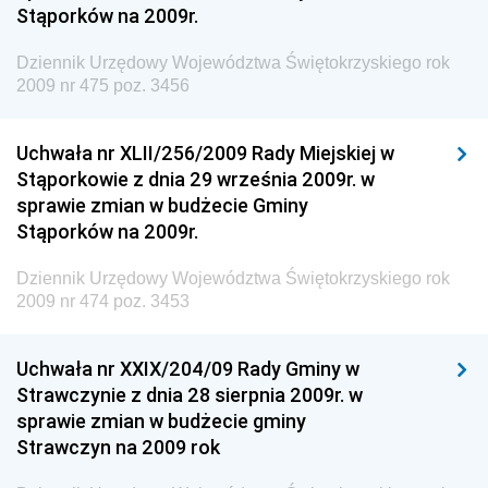
Stąporków na 2009r.
Dziennik Urzędowy Agencji Bezpieczeństwa
Wewnętrznego
Dziennik Urzędowy Województwa Świętokrzyskiego rok
2009 nr 475 poz. 3456
Dziennik Urzędowy Urzędu Patentowego
Rzeczypospolitej Polskiej
Uchwała nr XLII/256/2009 Rady Miejskiej w
Dziennik Urzędowy Generalnej Dyrekcji Dróg
Stąporkowie z dnia 29 września 2009r. w
Krajowych i Autostrad
sprawie zmian w budżecie Gminy
Dziennik Urzędowy Ministra Środowiska
Stąporków na 2009r.
Dziennik Urzędowy Ministra Administracji i Cyfryzacji
Dziennik Urzędowy Województwa Świętokrzyskiego rok
Dziennik Urzędowy Ministra Edukacji
2009 nr 474 poz. 3453
Dziennik Urzędowy Ministra Nauki
Uchwała nr XXIX/204/09 Rady Gminy w
Dziennik Urzędowy Ministra Przemysłu
Strawczynie z dnia 28 sierpnia 2009r. w
Dziennik Urzędowy Ministra Finansów i Gospodarki
sprawie zmian w budżecie gminy
Strawczyn na 2009 rok
Dziennik Urzędowy Ministra do Spraw Unii
Europejskiej