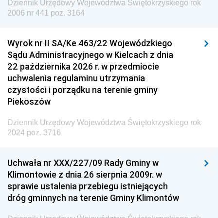
Dziennik Urzędowy Województwa Świętokrzyskiego rok
Dziennik Urzędowy Agencji Wywiadu
2006 nr 441 poz. 3164
Wyrok nr II SA/Ke 463/22 Wojewódzkiego
Sądu Administracyjnego w Kielcach z dnia
22 października 2026 r. w przedmiocie
uchwalenia regulaminu utrzymania
czystości i porządku na terenie gminy
Piekoszów
Dziennik Urzędowy Województwa Świętokrzyskiego rok
2024 poz. 3716
Uchwała nr XXX/227/09 Rady Gminy w
Klimontowie z dnia 26 sierpnia 2009r. w
sprawie ustalenia przebiegu istniejących
dróg gminnych na terenie Gminy Klimontów