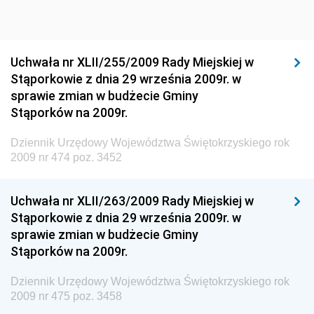
Dziennik Urzędowy Ministra Sportu i Turystyki
Dziennik Urzędowy Ministra Rozwoju Regionalnego
Dziennik Urzędowy Ministra Budownictwa i Przemysłu
Uchwała nr XLII/255/2009 Rady Miejskiej w
Materiałów Budowlanych
Stąporkowie z dnia 29 września 2009r. w
sprawie zmian w budżecie Gminy
Dziennik Urzędowy Ministra Infrastruktury i Rozwoju
Stąporków na 2009r.
Dziennik Urzędowy Głównego Inspektoratu Ochrony
Środowiska
Dziennik Urzędowy Województwa Świętokrzyskiego rok
2009 nr 474 poz. 3452
Dziennik Urzędowy Generalnej Dyrekcji Ochrony
Środowiska
Uchwała nr XLII/263/2009 Rady Miejskiej w
Dziennik Urzędowy Ministerstwa Administracji,
Stąporkowie z dnia 29 września 2009r. w
Gospodarki Terenowej i Ochrony Środowiska
sprawie zmian w budżecie Gminy
Dziennik Urzędowy Ministerstwa Administracji i
Stąporków na 2009r.
Gospodarki Przestrzennej
Dziennik Urzędowy Województwa Świętokrzyskiego rok
Dziennik Urzędowy Unii Europejskiej, L
2009 nr 475 poz. 3458
Dziennik Urzędowy Ministerstwa Komunikacji