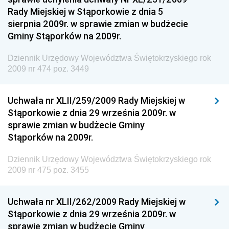
Regionalnej
Rady Miejskiej w Stąporkowie z dnia 5
sierpnia 2009r. w sprawie zmian w budżecie
Dziennik Urzędowy Ministra Aktywów Państwowych
Gminy Stąporków na 2009r.
Dziennik Urzędowy Ministra Zdrowia
Dziennik Urzędowy Województwa Świętokrzyskiego rok
Dziennik Urzędowy Ministra Środowiska i Głównego
2009 nr 474 poz. 3449
Inspektora Ochrony Środowiska
Dziennik Urzędowy Ministra Klimatu i Środowiska
Uchwała nr XLII/259/2009 Rady Miejskiej w
Dziennik Urzędowy Ministerstwa Kultury, Dziedzictwa
Stąporkowie z dnia 29 września 2009r. w
Narodowego i Sportu
sprawie zmian w budżecie Gminy
Stąporków na 2009r.
Dziennik Urzędowy Ministra Finansów, Funduszy i
Polityki Regionalnej
Dziennik Urzędowy Województwa Świętokrzyskiego rok
Dziennik Urzędowy Ministra Rozwoju, Pracy i
2009 nr 475 poz. 3455
Technologii
Dziennik Urzędowy Ministra Kultury, Dziedzictwa
Uchwała nr XLII/262/2009 Rady Miejskiej w
Narodowego i Sportu
Stąporkowie z dnia 29 września 2009r. w
sprawie zmian w budżecie Gminy
Dziennik Urzędowy Ministra Rodziny i Polityki