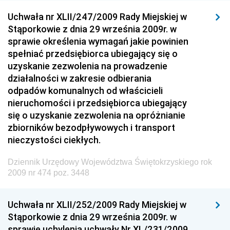
Dziennik Urzędowy Ministra Sprawiedliwości
Uchwała nr XLII/247/2009 Rady Miejskiej w
Dziennik Urzędowy Ministra Rozwoju i Finansów
Stąporkowie z dnia 29 września 2009r. w
Dziennik Urzędowy Wyższego Urzędu Górniczego
sprawie określenia wymagań jakie powinien
spełniać przedsiębiorca ubiegający się o
Dziennik Urzędowy Prezesa Urzędu Transportu
uzyskanie zezwolenia na prowadzenie
Kolejowego
działalności w zakresie odbierania
Dziennik Urzędowy Ministra Przedsiębiorczości i
odpadów komunalnych od właścicieli
Technologii
nieruchomości i przedsiębiorca ubiegający
się o uzyskanie zezwolenia na opróżnianie
Dziennik Urzędowy Ministra Inwestycji i Rozwoju
zbiorników bezodpływowych i transport
Dziennik Urzędowy Naczelnego Dyrektora Archiwów
nieczystości ciekłych.
Państwowych
Dziennik Urzędowy Województwa Świętokrzyskiego rok
Dziennik Urzędowy Ministra Finansów, Inwestycji i
2009 nr 474 poz. 3448
Rozwoju
Dziennik Urzędowy Ministra Klimatu
Uchwała nr XLII/252/2009 Rady Miejskiej w
Dziennik Urzędowy Ministra Sportu
Stąporkowie z dnia 29 września 2009r. w
Dziennik Urzędowy Ministra Funduszy i Polityki
sprawie uchylenia uchwały Nr XL/231/2009