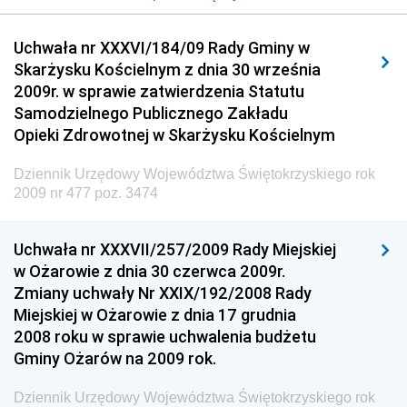
Dziennik Urzędowy Urzędu Komunikacji
Uchwała nr XXXVI/184/09 Rady Gminy w
Elektronicznej
Skarżysku Kościelnym z dnia 30 września
Dziennik Urzędowy Ministra Spraw Wewnętrznych i
2009r. w sprawie zatwierdzenia Statutu
Administracji
Samodzielnego Publicznego Zakładu
Dziennik Urzędowy Ministra Transportu
Opieki Zdrowotnej w Skarżysku Kościelnym
Dziennik Urzędowy Ministra Budownictwa
Dziennik Urzędowy Województwa Świętokrzyskiego rok
Dziennik Urzędowy Ministra Nauki i Szkolnictwa
2009 nr 477 poz. 3474
Wyższego
Dziennik Urzędowy Głównego Urzędu Miar
Uchwała nr XXXVII/257/2009 Rady Miejskiej
w Ożarowie z dnia 30 czerwca 2009r.
Dziennik Urzędowy Ministra Rolnictwa i Rozwoju Wsi
Zmiany uchwały Nr XXIX/192/2008 Rady
Dziennik Urzędowy Ministra Edukacji Narodowej i
Miejskiej w Ożarowie z dnia 17 grudnia
Sportu
2008 roku w sprawie uchwalenia budżetu
Gminy Ożarów na 2009 rok.
Dziennik Urzędowy Ministra Edukacji i Nauki
Dziennik Urzędowy Ministra Edukacji Narodowej
Dziennik Urzędowy Województwa Świętokrzyskiego rok