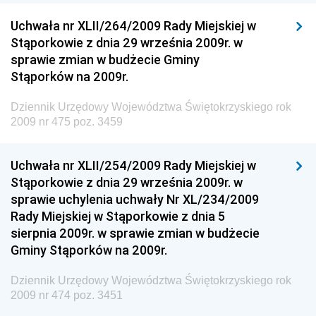
Dziennik Urzędowy Ministerstwa Przemysłu
Uchwała nr XLII/264/2009 Rady Miejskiej w
Chemicznego i Lekkiego
Stąporkowie z dnia 29 września 2009r. w
sprawie zmian w budżecie Gminy
Dziennik Urzędowy Ministerstwa Rolnictwa i
Stąporków na 2009r.
Gospodarki Żywnościowej
Dziennik Urzędowy Ministra Rodziny, Pracy i Polityki
Dziennik Urzędowy Województwa Świętokrzyskiego rok
Społecznej
2009 nr 475 poz. 3459
Dziennik Urzędowy Ministra Cyfryzacji
Uchwała nr XLII/254/2009 Rady Miejskiej w
Dziennik Urzędowy Ministra Rozwoju
Stąporkowie z dnia 29 września 2009r. w
Dziennik Urzędowy Ministra Infrastruktury i
sprawie uchylenia uchwały Nr XL/234/2009
Budownictwa
Rady Miejskiej w Stąporkowie z dnia 5
sierpnia 2009r. w sprawie zmian w budżecie
Dziennik Urzędowy Ministra Gospodarki Morskiej i
Gminy Stąporków na 2009r.
Żeglugi Śródlądowej
Dziennik Urzędowy Ministra Energii
Dziennik Urzędowy Województwa Świętokrzyskiego rok
2009 nr 474 poz. 3451
Dziennik Urzędowy Ministra Finansów