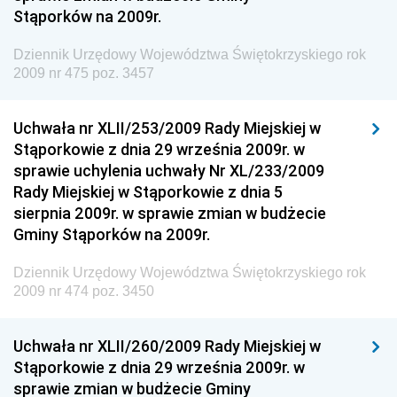
Stąporków na 2009r.
Społecznej
Dziennik Urzędowy Komendy Głównej Straży
Dziennik Urzędowy Województwa Świętokrzyskiego rok
Granicznej
2009 nr 475 poz. 3457
Dziennik Urzędowy Głównego Inspektoratu Transportu
Drogowego
Uchwała nr XLII/253/2009 Rady Miejskiej w
Stąporkowie z dnia 29 września 2009r. w
Dziennik Urzędowy Narodowego Banku Polskiego
sprawie uchylenia uchwały Nr XL/233/2009
Dziennik Urzędowy Komendy Głównej Policji
Rady Miejskiej w Stąporkowie z dnia 5
sierpnia 2009r. w sprawie zmian w budżecie
Dziennik Urzędowy Ministra Pracy i Polityki
Gminy Stąporków na 2009r.
Społecznej
Dziennik Urzędowy Ministra Transportu, Budownictwa
Dziennik Urzędowy Województwa Świętokrzyskiego rok
i Gospodarki Morskiej
2009 nr 474 poz. 3450
Dziennik Urzędowy Ministra Rozwoju i Technologii
Uchwała nr XLII/260/2009 Rady Miejskiej w
Dziennik Urzędowy Ministra Spraw Zagranicznych
Stąporkowie z dnia 29 września 2009r. w
Dziennik Urzędowy Centralnego Biura
sprawie zmian w budżecie Gminy
Antykorupcyjnego