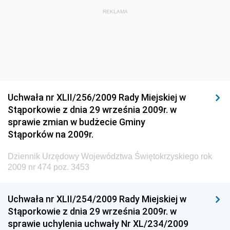
Dziennik Urzędowy Ministra Budownictwa i Przemysłu
REKLAMA
Materiałów Budowlanych
Dziennik Urzędowy Ministra Infrastruktury i Rozwoju
Dziennik Urzędowy Głównego Inspektoratu Ochrony
Środowiska
Dziennik Urzędowy Generalnej Dyrekcji Ochrony
Uchwała nr XLII/256/2009 Rady Miejskiej w
Środowiska
Stąporkowie z dnia 29 września 2009r. w
Dziennik Urzędowy Ministerstwa Administracji,
sprawie zmian w budżecie Gminy
Gospodarki Terenowej i Ochrony Środowiska
Stąporków na 2009r.
Dziennik Urzędowy Ministerstwa Administracji i
Dziennik Urzędowy Województwa Świętokrzyskiego rok
Gospodarki Przestrzennej
2009 nr 474 poz. 3453
Dziennik Urzędowy Unii Europejskiej, L
Dziennik Urzędowy Ministerstwa Komunikacji
Uchwała nr XLII/254/2009 Rady Miejskiej w
Stąporkowie z dnia 29 września 2009r. w
Dziennik Urzędowy Ministerstwa Przemysłu
sprawie uchylenia uchwały Nr XL/234/2009
Chemicznego i Lekkiego