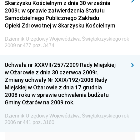
Skarżysku Kościelnym z dnia 30 września
Dziennik Urzędowy Ministra Spraw Wewnętrznych i
2009r. w sprawie zatwierdzenia Statutu
Administracji
Samodzielnego Publicznego Zakładu
Dziennik Urzędowy Ministra Transportu
Opieki Zdrowotnej w Skarżysku Kościelnym
Dziennik Urzędowy Ministra Budownictwa
Dziennik Urzędowy Województwa Świętokrzyskiego rok
Dziennik Urzędowy Ministra Nauki i Szkolnictwa
2009 nr 477 poz. 3474
Wyższego
Dziennik Urzędowy Głównego Urzędu Miar
Uchwała nr XXXVII/257/2009 Rady Miejskiej
w Ożarowie z dnia 30 czerwca 2009r.
Dziennik Urzędowy Ministra Rolnictwa i Rozwoju Wsi
Zmiany uchwały Nr XXIX/192/2008 Rady
Dziennik Urzędowy Ministra Edukacji Narodowej i
Miejskiej w Ożarowie z dnia 17 grudnia
Sportu
2008 roku w sprawie uchwalenia budżetu
Gminy Ożarów na 2009 rok.
Dziennik Urzędowy Ministra Edukacji i Nauki
Dziennik Urzędowy Ministra Edukacji Narodowej
Dziennik Urzędowy Województwa Świętokrzyskiego rok
2006 nr 441 poz. 3160
Dziennik Urzędowy Ministra Gospodarki Morskiej
Dziennik Urzędowy Ministra Obrony Narodowej