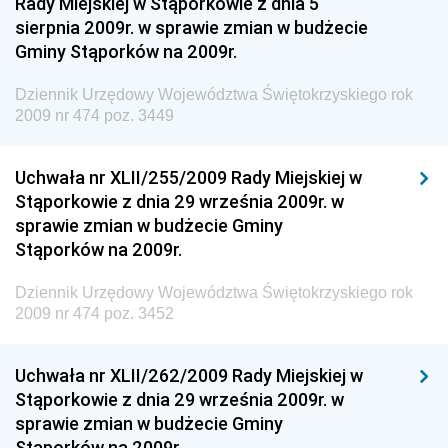
Rady Miejskiej w Stąporkowie z dnia 5
Dziennik Urzędowy Ministra Zdrowia
sierpnia 2009r. w sprawie zmian w budżecie
Gminy Stąporków na 2009r.
Dziennik Urzędowy Ministra Środowiska i Głównego
Inspektora Ochrony Środowiska
Dziennik Urzędowy Województwa Świętokrzyskiego rok
Dziennik Urzędowy Ministra Klimatu i Środowiska
2009 nr 474 poz. 3449
Dziennik Urzędowy Ministerstwa Kultury, Dziedzictwa
Narodowego i Sportu
Uchwała nr XLII/255/2009 Rady Miejskiej w
Stąporkowie z dnia 29 września 2009r. w
Dziennik Urzędowy Ministra Finansów, Funduszy i
sprawie zmian w budżecie Gminy
Polityki Regionalnej
Stąporków na 2009r.
Dziennik Urzędowy Ministra Rozwoju, Pracy i
Technologii
Dziennik Urzędowy Województwa Świętokrzyskiego rok
2009 nr 474 poz. 3452
Dziennik Urzędowy Ministra Kultury, Dziedzictwa
Narodowego i Sportu
Uchwała nr XLII/262/2009 Rady Miejskiej w
Dziennik Urzędowy Ministra Rodziny i Polityki
Stąporkowie z dnia 29 września 2009r. w
Społecznej
sprawie zmian w budżecie Gminy
Dziennik Urzędowy Komendy Głównej Straży
Stąporków na 2009r.