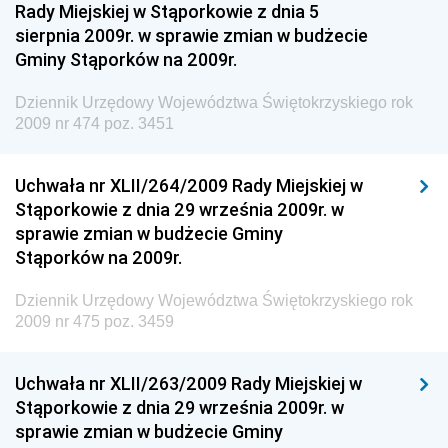
Rady Miejskiej w Stąporkowie z dnia 5
Dziennik Urzędowy Ministerstwa Rolnictwa i
sierpnia 2009r. w sprawie zmian w budżecie
Gospodarki Żywnościowej
Gminy Stąporków na 2009r.
Dziennik Urzędowy Ministra Rodziny, Pracy i Polityki
Społecznej
Dziennik Urzędowy Województwa Świętokrzyskiego rok
2009 nr 474 poz. 3451
Dziennik Urzędowy Ministra Cyfryzacji
Dziennik Urzędowy Ministra Rozwoju
Uchwała nr XLII/264/2009 Rady Miejskiej w
Dziennik Urzędowy Ministra Infrastruktury i
Stąporkowie z dnia 29 września 2009r. w
Budownictwa
sprawie zmian w budżecie Gminy
Stąporków na 2009r.
Dziennik Urzędowy Ministra Gospodarki Morskiej i
Żeglugi Śródlądowej
Dziennik Urzędowy Województwa Świętokrzyskiego rok
Dziennik Urzędowy Ministra Energii
2009 nr 475 poz. 3459
Dziennik Urzędowy Ministra Finansów
Uchwała nr XLII/263/2009 Rady Miejskiej w
Dziennik Urzędowy Ministra Sprawiedliwości
Stąporkowie z dnia 29 września 2009r. w
Dziennik Urzędowy Ministra Rozwoju i Finansów
sprawie zmian w budżecie Gminy