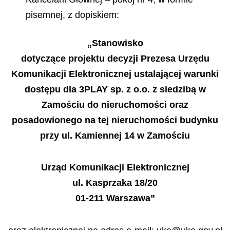
pisemnej, z dopiskiem:
„
Stanowisko
dotycz
ą
ce projektu decyzji Prezesa Urz
ę
du
Komunikacji Elektronicznej ustalaj
ą
cej warunki
dost
ę
pu dla 3PLAY sp. z o.o. z siedzib
ą
w
Zamo
ś
ciu do nieruchomo
ś
ci oraz
posadowionego na tej nieruchomo
ś
ci budynku
przy ul. Kamiennej 14 w Zamo
ś
ciu
Urz
ą
d Komunikacji Elektronicznej
ul. Kasprzaka 18/20
01-211 Warszawa”