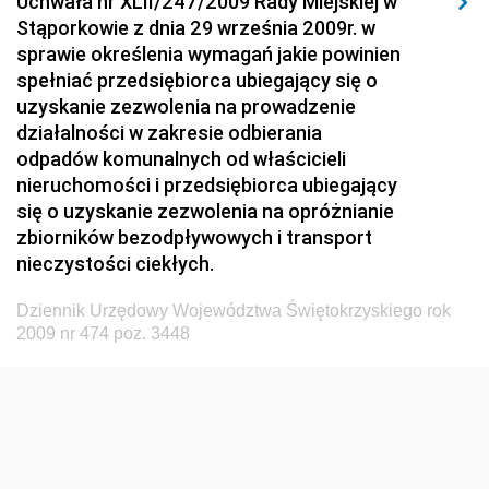
Uchwała nr XLII/247/2009 Rady Miejskiej w
Dziennik Urzędowy Ministerstwa Hutnictwa i
Stąporkowie z dnia 29 września 2009r. w
Przemysłu Maszynowego
sprawie określenia wymagań jakie powinien
Dziennik Urzędowy Ministerstwa Zdrowia i Opieki
spełniać przedsiębiorca ubiegający się o
Społecznej
uzyskanie zezwolenia na prowadzenie
działalności w zakresie odbierania
Dziennik Urzędowy Ministerstwa Rolnictwa, Leśnictwa
odpadów komunalnych od właścicieli
i Gospodarki Żywnościowej
nieruchomości i przedsiębiorca ubiegający
Dziennik Urzędowy Ministra Spraw Wewnętrznych
się o uzyskanie zezwolenia na opróżnianie
Dziennik Urzędowy Ministra Transportu, Budownictwa
zbiorników bezodpływowych i transport
i Gospodarki Morskiej
nieczystości ciekłych.
Dziennik Urzędowy Ministra Administracji i Cyfryzacji
Dziennik Urzędowy Województwa Świętokrzyskiego rok
Dziennik Urzędowy Głównego Inspektora Ochrony
2009 nr 474 poz. 3448
Środowiska
Dziennik Urzędowy Ministra Środowiska
Dziennik Urzędowy Ministra Sportu i Turystyki
Dziennik Urzędowy Ministra Rozwoju Regionalnego