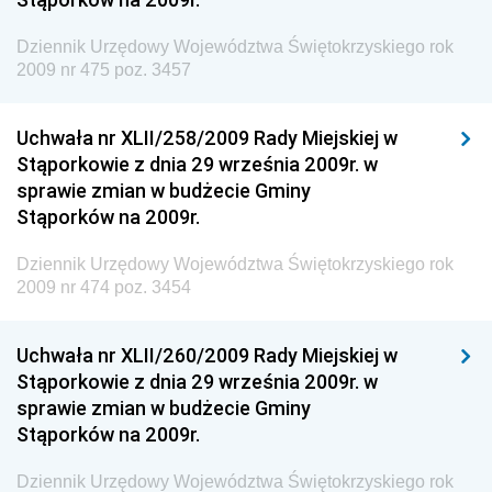
Granicznej
Dziennik Urzędowy Województwa Świętokrzyskiego rok
Dziennik Urzędowy Głównego Inspektoratu Transportu
2009 nr 475 poz. 3457
Drogowego
Dziennik Urzędowy Narodowego Banku Polskiego
Uchwała nr XLII/258/2009 Rady Miejskiej w
Dziennik Urzędowy Komendy Głównej Policji
Stąporkowie z dnia 29 września 2009r. w
sprawie zmian w budżecie Gminy
Dziennik Urzędowy Ministra Pracy i Polityki
Stąporków na 2009r.
Społecznej
Dziennik Urzędowy Ministra Transportu, Budownictwa
Dziennik Urzędowy Województwa Świętokrzyskiego rok
i Gospodarki Morskiej
2009 nr 474 poz. 3454
Dziennik Urzędowy Ministra Rozwoju i Technologii
Uchwała nr XLII/260/2009 Rady Miejskiej w
Dziennik Urzędowy Ministra Spraw Zagranicznych
Stąporkowie z dnia 29 września 2009r. w
Dziennik Urzędowy Centralnego Biura
sprawie zmian w budżecie Gminy
Antykorupcyjnego
Stąporków na 2009r.
Dziennik Urzędowy Agencji Bezpieczeństwa
Wewnętrznego
Dziennik Urzędowy Województwa Świętokrzyskiego rok