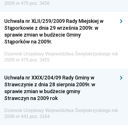
2009 nr 475 poz. 3456
Dziennik Urzędowy Urzędu Patentowego
Rzeczypospolitej Polskiej
Uchwała nr XLII/259/2009 Rady Miejskiej w
Dziennik Urzędowy Generalnej Dyrekcji Dróg
Stąporkowie z dnia 29 września 2009r. w
Krajowych i Autostrad
sprawie zmian w budżecie Gminy
Dziennik Urzędowy Ministra Środowiska
Stąporków na 2009r.
Dziennik Urzędowy Ministra Administracji i Cyfryzacji
Dziennik Urzędowy Województwa Świętokrzyskiego rok
Dziennik Urzędowy Ministra Edukacji
2009 nr 475 poz. 3455
Dziennik Urzędowy Ministra Nauki
Uchwała nr XXIX/204/09 Rady Gminy w
Dziennik Urzędowy Ministra Przemysłu
Strawczynie z dnia 28 sierpnia 2009r. w
Dziennik Urzędowy Ministra Finansów i Gospodarki
sprawie zmian w budżecie gminy
Strawczyn na 2009 rok
Dziennik Urzędowy Ministra do Spraw Unii
Europejskiej
Dziennik Urzędowy Województwa Świętokrzyskiego rok
Dziennik Urzędowy Agencji Wywiadu
2006 nr 441 poz. 3164