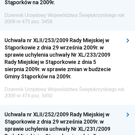
Stąporków na 2009r.
Dziennik Urzędowy Wyższego Urzędu Górniczego
Dziennik Urzędowy Prezesa Urzędu Transportu
Dziennik Urzędowy Województwa Świętokrzyskiego rok
Kolejowego
2009 nr 475 poz. 3458
Dziennik Urzędowy Ministra Przedsiębiorczości i
Technologii
Uchwała nr XLII/253/2009 Rady Miejskiej w
Stąporkowie z dnia 29 września 2009r. w
Dziennik Urzędowy Ministra Inwestycji i Rozwoju
sprawie uchylenia uchwały Nr XL/233/2009
Dziennik Urzędowy Naczelnego Dyrektora Archiwów
Rady Miejskiej w Stąporkowie z dnia 5
Państwowych
sierpnia 2009r. w sprawie zmian w budżecie
Dziennik Urzędowy Ministra Finansów, Inwestycji i
Gminy Stąporków na 2009r.
Rozwoju
Dziennik Urzędowy Województwa Świętokrzyskiego rok
Dziennik Urzędowy Ministra Klimatu
2009 nr 474 poz. 3450
Dziennik Urzędowy Ministra Sportu
Dziennik Urzędowy Ministra Funduszy i Polityki
Uchwała nr XLII/252/2009 Rady Miejskiej w
Regionalnej
Stąporkowie z dnia 29 września 2009r. w
sprawie uchylenia uchwały Nr XL/231/2009
Dziennik Urzędowy Ministra Aktywów Państwowych