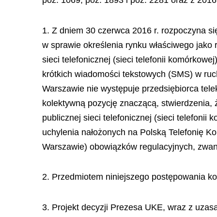
poz. 1069, poz. 1893 i poz. 2281 oraz z 2016 
1. Z dniem 30 czerwca 2016 r. rozpoczyna si
w sprawie określenia rynku właściwego jako 
sieci telefonicznej (sieci telefonii komórko
krótkich wiadomości tekstowych (SMS) w rucho
Warszawie nie występuje przedsiębiorca tele
kolektywną pozycję znaczącą, stwierdzenia,
publicznej sieci telefonicznej (sieci telefo
uchylenia nałożonych na Polską Telefonię Ko
Warszawie) obowiązków regulacyjnych, zwane
2. Przedmiotem niniejszego postępowania kon
3. Projekt decyzji Prezesa UKE, wraz z uzasa