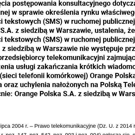
cia postępowania konsultacyjnego dotycz
nej w sprawie określenia rynku właściweg
tekstowych (SMS) w ruchomej publicznej sie
.A. z siedzibą w Warszawie, ustalenia, że
tekstowych (SMS) w ruchomej publicznej sie
z siedzibą w Warszawie nie występuje pr
 przedsiębiorcy telekomunikacyjni zajmują
zenia usługi zakańczania krótkich wiado
j (sieci telefonii komórkowej) Orange Pols
 oraz uchylenia nałożonych na Polską Tel
cnie: Orange Polska S.A. z siedzibą w Wa
lipca 2004 r. – Prawo telekomunikacyjne (Dz. U. z 2014 r.