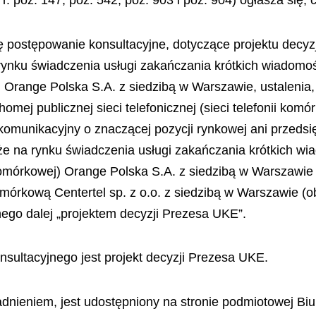
r. poz. 147, poz. 542, poz. 903 i poz. 904) ogłasza się, 
ę postępowanie konsultacyjne, dotyczące projektu decyz
rynku świadczenia usługi zakańczania krótkich wiadomo
wej) Orange Polska S.A. z siedzibą w Warszawie, ustaleni
mej publicznej sieci telefonicznej (sieci telefonii kom
komunikacyjny o znaczącej pozycji rynkowej ani przedsi
 że na rynku świadczenia usługi zakańczania krótkich 
nii komórkowej) Orange Polska S.A. z siedzibą w Warszaw
mórkową Centertel sp. z o.o. z siedzibą w Warszawie (o
go dalej „projektem decyzji Prezesa UKE”.
sultacyjnego jest projekt decyzji Prezesa UKE.
dnieniem, jest udostępniony na stronie podmiotowej Biu