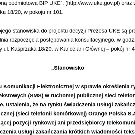
roną podmiotową BIP UKE”, (http://www.uke.gov.pl) oraz
ka 18/20, w pokoju nr 101.
ego stanowiska do projektu decyzji Prezesa UKE są pr
dnia rozpoczęcia postępowania konsultacyjnego, w godz.
 ul. Kasprzaka 18/20, w Kancelarii Głównej – pokój nr 4
„Stanowisko
u Komunikacji Elektronicznej w sprawie określenia 
kstowych (SMS) w ruchomej publicznej sieci telefoni
e, ustalenia, że na rynku świadczenia usługi zakań
icznej (sieci telefonii komórkowej) Orange Polska S.
ącej pozycji rynkowej ani przedsiębiorcy telekomun
dczenia usługi zakańczania krótkich wiadomości tek