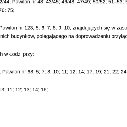
42/44, Pawilon nr 48; 43/45; 46/48; 47/49; 50/52; 51–53; 
76; 75;
 Pawilon nr 123; 5; 6; 7; 8; 9; 10, znajdujących się w 
 nich budynków, polegającego na doprowadzeniu przyłąc
 w Łodzi przy:
awilon nr 68; 5; 7; 8; 10; 11; 12; 14; 17; 19; 21; 22; 24
3; 11; 12; 13; 14; 16;