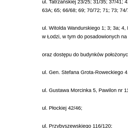
ul. Tatrzańskiej 23/25; 31/35; 37/41; 
63A; 65; 66/68; 69; 70/72; 71; 73; 74/
ul. Witolda Wandurskiego 1; 3; 3a; 4,
w Łodzi, w tym do posadowionych na
oraz dostępu do budynków położonych
ul. Gen. Stefana Grota-Roweckiego 4, P
ul. Gustawa Morcinka 5, Pawilon nr 11
ul. Płockiej 42/46;
ul. Przybyszewskiego 116/120;