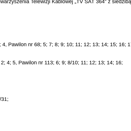
owarzyszenia Telewizji Kablowej „TV SAT 364” z siedzi
 Pawilon nr 68; 5; 7; 8; 9; 10; 11; 12; 13; 14; 15; 16; 17
; 4; 5, Pawilon nr 113; 6; 9; 8/10; 11; 12; 13; 14; 16;
/31;