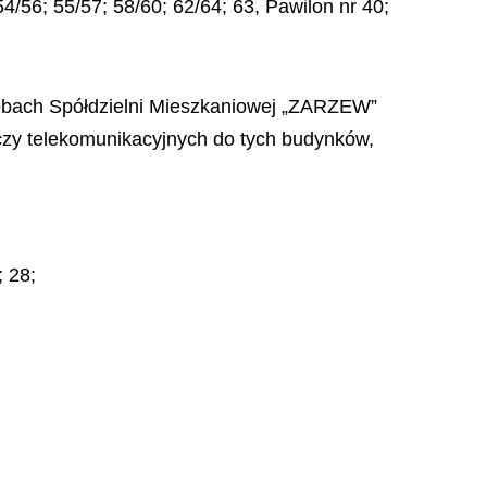
54/56; 55/57; 58/60; 62/64; 63, Pawilon nr 40;
zasobach Spółdzielni Mieszkaniowej „ZARZEW”
zy telekomunikacyjnych do tych budynków,
; 28;