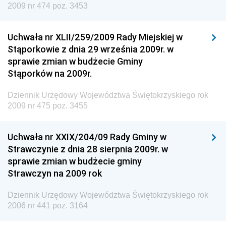
2009 nr 474 poz. 3453
Dziennik Urzędowy Urzędu Patentowego
Rzeczypospolitej Polskiej
Uchwała nr XLII/259/2009 Rady Miejskiej w
Dziennik Urzędowy Generalnej Dyrekcji Dróg
Stąporkowie z dnia 29 września 2009r. w
Krajowych i Autostrad
sprawie zmian w budżecie Gminy
Dziennik Urzędowy Ministra Środowiska
Stąporków na 2009r.
Dziennik Urzędowy Ministra Administracji i Cyfryzacji
Dziennik Urzędowy Województwa Świętokrzyskiego rok
Dziennik Urzędowy Ministra Edukacji
2009 nr 475 poz. 3455
Dziennik Urzędowy Ministra Nauki
Uchwała nr XXIX/204/09 Rady Gminy w
Dziennik Urzędowy Ministra Przemysłu
Strawczynie z dnia 28 sierpnia 2009r. w
Dziennik Urzędowy Ministra Finansów i Gospodarki
sprawie zmian w budżecie gminy
Strawczyn na 2009 rok
Dziennik Urzędowy Ministra do Spraw Unii
Europejskiej
Dziennik Urzędowy Województwa Świętokrzyskiego rok
Dziennik Urzędowy Agencji Wywiadu
2006 nr 441 poz. 3164