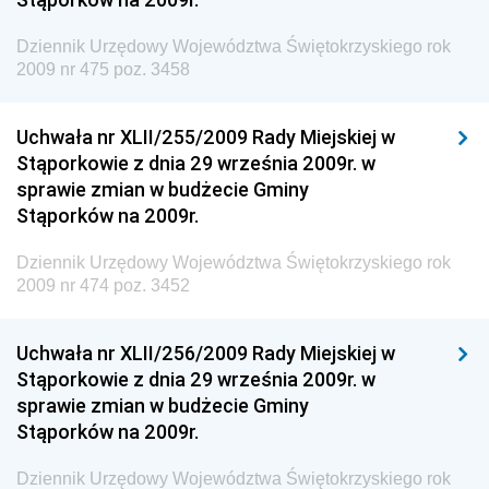
Granicznej
Dziennik Urzędowy Województwa Świętokrzyskiego rok
Dziennik Urzędowy Głównego Inspektoratu Transportu
2009 nr 475 poz. 3458
Drogowego
Dziennik Urzędowy Narodowego Banku Polskiego
Uchwała nr XLII/255/2009 Rady Miejskiej w
Dziennik Urzędowy Komendy Głównej Policji
Stąporkowie z dnia 29 września 2009r. w
sprawie zmian w budżecie Gminy
Dziennik Urzędowy Ministra Pracy i Polityki
Stąporków na 2009r.
Społecznej
Dziennik Urzędowy Ministra Transportu, Budownictwa
Dziennik Urzędowy Województwa Świętokrzyskiego rok
i Gospodarki Morskiej
2009 nr 474 poz. 3452
Dziennik Urzędowy Ministra Rozwoju i Technologii
Uchwała nr XLII/256/2009 Rady Miejskiej w
Dziennik Urzędowy Ministra Spraw Zagranicznych
Stąporkowie z dnia 29 września 2009r. w
Dziennik Urzędowy Centralnego Biura
sprawie zmian w budżecie Gminy
Antykorupcyjnego
Stąporków na 2009r.
Dziennik Urzędowy Agencji Bezpieczeństwa
Wewnętrznego
Dziennik Urzędowy Województwa Świętokrzyskiego rok