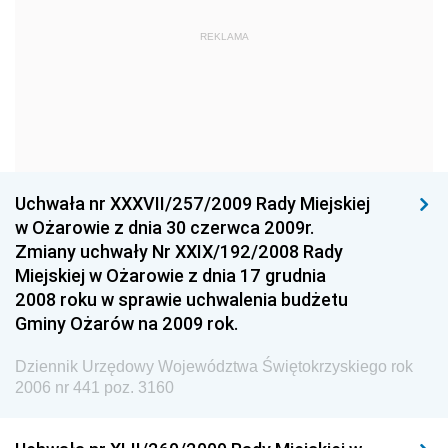
Dziennik Urzędowy Komendy Głównej Państwowej
REKLAMA
Straży Pożarnej
Dziennik Urzędowy Głównego Urzędu Statystycznego
Dziennik Urzędowy Ministra Kultury i Dziedzictwa
Narodowego
Dziennik Urzędowy Komendy Głównej Policji
Uchwała nr XXXVII/257/2009 Rady Miejskiej
Dziennik Urzędowy Ministra Gospodarki
w Ożarowie z dnia 30 czerwca 2009r.
Dziennik Urzędowy Urzędu Ochrony Konkurencji i
Zmiany uchwały Nr XXIX/192/2008 Rady
Konsumentów
Miejskiej w Ożarowie z dnia 17 grudnia
Dziennik Urzędowy Ministra Pracy i Polityki
2008 roku w sprawie uchwalenia budżetu
Społecznej
Gminy Ożarów na 2009 rok.
Dziennik Urzędowy Ministra Spraw Zagranicznych
Dziennik Urzędowy Województwa Świętokrzyskiego rok
Dziennik Urzędowy Urzędu Lotnictwa Cywilnego
2006 nr 441 poz. 3160
Dziennik Urzędowy Komisji Nadzoru Finansowego