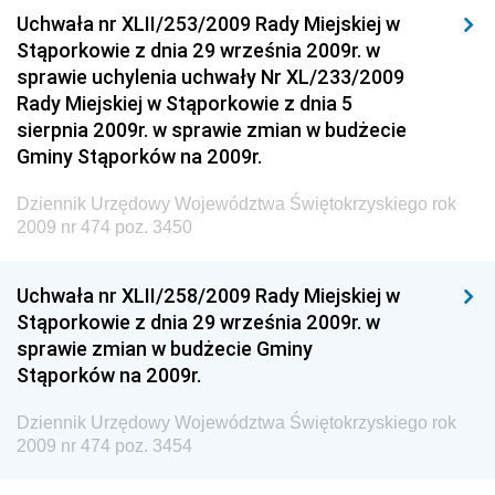
Dziennik Urzędowy Ministra Budownictwa i Przemysłu
Uchwała nr XLII/253/2009 Rady Miejskiej w
Materiałów Budowlanych
Stąporkowie z dnia 29 września 2009r. w
sprawie uchylenia uchwały Nr XL/233/2009
Dziennik Urzędowy Ministra Infrastruktury i Rozwoju
Rady Miejskiej w Stąporkowie z dnia 5
Dziennik Urzędowy Głównego Inspektoratu Ochrony
sierpnia 2009r. w sprawie zmian w budżecie
Środowiska
Gminy Stąporków na 2009r.
Dziennik Urzędowy Generalnej Dyrekcji Ochrony
Dziennik Urzędowy Województwa Świętokrzyskiego rok
Środowiska
2009 nr 474 poz. 3450
Dziennik Urzędowy Ministerstwa Administracji,
Gospodarki Terenowej i Ochrony Środowiska
Uchwała nr XLII/258/2009 Rady Miejskiej w
Dziennik Urzędowy Ministerstwa Administracji i
Stąporkowie z dnia 29 września 2009r. w
Gospodarki Przestrzennej
sprawie zmian w budżecie Gminy
Stąporków na 2009r.
Dziennik Urzędowy Unii Europejskiej, L
Dziennik Urzędowy Ministerstwa Komunikacji
Dziennik Urzędowy Województwa Świętokrzyskiego rok
2009 nr 474 poz. 3454
Dziennik Urzędowy Ministerstwa Przemysłu
Chemicznego i Lekkiego