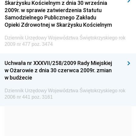
Skarżysku Kościelnym z dnia 30 września
Dziennik Urzędowy Ministra Spraw Wewnętrznych i
2009r. w sprawie zatwierdzenia Statutu
Administracji
Samodzielnego Publicznego Zakładu
Dziennik Urzędowy Ministra Transportu
Opieki Zdrowotnej w Skarżysku Kościelnym
Dziennik Urzędowy Ministra Budownictwa
Dziennik Urzędowy Województwa Świętokrzyskiego rok
Dziennik Urzędowy Ministra Nauki i Szkolnictwa
2009 nr 477 poz. 3474
Wyższego
Dziennik Urzędowy Głównego Urzędu Miar
Uchwała nr XXXVII/258/2009 Rady Miejskiej
w Ożarowie z dnia 30 czerwca 2009r. zmian
Dziennik Urzędowy Ministra Rolnictwa i Rozwoju Wsi
w budżecie
Dziennik Urzędowy Ministra Edukacji Narodowej i
Sportu
Dziennik Urzędowy Województwa Świętokrzyskiego rok
2006 nr 441 poz. 3161
Dziennik Urzędowy Ministra Edukacji i Nauki
Dziennik Urzędowy Ministra Edukacji Narodowej
Dziennik Urzędowy Ministra Gospodarki Morskiej
Dziennik Urzędowy Ministra Obrony Narodowej