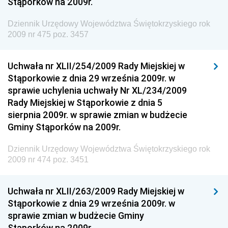
Stąporków na 2009r.
Dziennik Urzędowy Ministra Zdrowia
Dziennik Urzędowy Województwa Świętokrzyskiego rok
Dziennik Urzędowy Ministra Środowiska i Głównego
2009 nr 475 poz. 3457
Inspektora Ochrony Środowiska
Dziennik Urzędowy Ministra Klimatu i Środowiska
Uchwała nr XLII/254/2009 Rady Miejskiej w
Dziennik Urzędowy Ministerstwa Kultury, Dziedzictwa
Stąporkowie z dnia 29 września 2009r. w
Narodowego i Sportu
sprawie uchylenia uchwały Nr XL/234/2009
Rady Miejskiej w Stąporkowie z dnia 5
Dziennik Urzędowy Ministra Finansów, Funduszy i
sierpnia 2009r. w sprawie zmian w budżecie
Polityki Regionalnej
Gminy Stąporków na 2009r.
Dziennik Urzędowy Ministra Rozwoju, Pracy i
Technologii
Dziennik Urzędowy Województwa Świętokrzyskiego rok
2009 nr 474 poz. 3451
Dziennik Urzędowy Ministra Kultury, Dziedzictwa
Narodowego i Sportu
Uchwała nr XLII/263/2009 Rady Miejskiej w
Dziennik Urzędowy Ministra Rodziny i Polityki
Stąporkowie z dnia 29 września 2009r. w
Społecznej
sprawie zmian w budżecie Gminy
Dziennik Urzędowy Komendy Głównej Straży
Stąporków na 2009r.