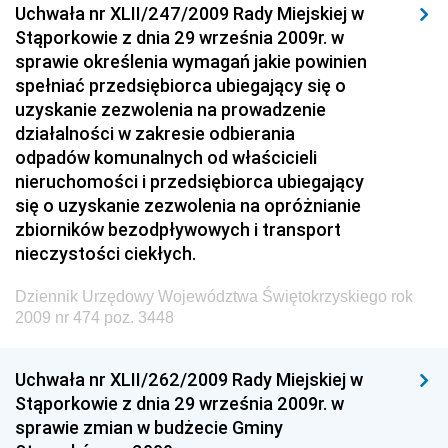
Dziennik Urzędowy Wyższego Urzędu Górniczego
Uchwała nr XLII/247/2009 Rady Miejskiej w
Stąporkowie z dnia 29 września 2009r. w
Dziennik Urzędowy Prezesa Urzędu Transportu
sprawie określenia wymagań jakie powinien
Kolejowego
spełniać przedsiębiorca ubiegający się o
Dziennik Urzędowy Ministra Przedsiębiorczości i
uzyskanie zezwolenia na prowadzenie
Technologii
działalności w zakresie odbierania
odpadów komunalnych od właścicieli
Dziennik Urzędowy Ministra Inwestycji i Rozwoju
nieruchomości i przedsiębiorca ubiegający
Dziennik Urzędowy Naczelnego Dyrektora Archiwów
się o uzyskanie zezwolenia na opróżnianie
Państwowych
zbiorników bezodpływowych i transport
Dziennik Urzędowy Ministra Finansów, Inwestycji i
nieczystości ciekłych.
Rozwoju
Dziennik Urzędowy Województwa Świętokrzyskiego rok
Dziennik Urzędowy Ministra Klimatu
2009 nr 474 poz. 3448
Dziennik Urzędowy Ministra Sportu
Dziennik Urzędowy Ministra Funduszy i Polityki
Uchwała nr XLII/262/2009 Rady Miejskiej w
Regionalnej
Stąporkowie z dnia 29 września 2009r. w
sprawie zmian w budżecie Gminy
Dziennik Urzędowy Ministra Aktywów Państwowych