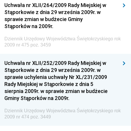
Uchwała nr XLII/264/2009 Rady Miejskiej w
Dziennik Urzędowy Ministerstwa Rolnictwa i
Stąporkowie z dnia 29 września 2009r. w
Gospodarki Żywnościowej
sprawie zmian w budżecie Gminy
Dziennik Urzędowy Ministra Rodziny, Pracy i Polityki
Stąporków na 2009r.
Społecznej
Dziennik Urzędowy Województwa Świętokrzyskiego rok
Dziennik Urzędowy Ministra Cyfryzacji
2009 nr 475 poz. 3459
Dziennik Urzędowy Ministra Rozwoju
Dziennik Urzędowy Ministra Infrastruktury i
Uchwała nr XLII/252/2009 Rady Miejskiej w
Budownictwa
Stąporkowie z dnia 29 września 2009r. w
sprawie uchylenia uchwały Nr XL/231/2009
Dziennik Urzędowy Ministra Gospodarki Morskiej i
Rady Miejskiej w Stąporkowie z dnia 5
Żeglugi Śródlądowej
sierpnia 2009r. w sprawie zmian w budżecie
Dziennik Urzędowy Ministra Energii
Gminy Stąporków na 2009r.
Dziennik Urzędowy Ministra Finansów
Dziennik Urzędowy Województwa Świętokrzyskiego rok
Dziennik Urzędowy Ministra Sprawiedliwości
2009 nr 474 poz. 3449
Dziennik Urzędowy Ministra Rozwoju i Finansów