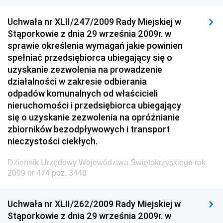
Dziennik Urzędowy Ministra Rozwoju i Finansów
Dziennik Urzędowy Wyższego Urzędu Górniczego
Uchwała nr XLII/247/2009 Rady Miejskiej w
Stąporkowie z dnia 29 września 2009r. w
Dziennik Urzędowy Prezesa Urzędu Transportu
sprawie określenia wymagań jakie powinien
Kolejowego
spełniać przedsiębiorca ubiegający się o
Dziennik Urzędowy Ministra Przedsiębiorczości i
uzyskanie zezwolenia na prowadzenie
Technologii
działalności w zakresie odbierania
odpadów komunalnych od właścicieli
Dziennik Urzędowy Ministra Inwestycji i Rozwoju
nieruchomości i przedsiębiorca ubiegający
Dziennik Urzędowy Naczelnego Dyrektora Archiwów
się o uzyskanie zezwolenia na opróżnianie
Państwowych
zbiorników bezodpływowych i transport
Dziennik Urzędowy Ministra Finansów, Inwestycji i
nieczystości ciekłych.
Rozwoju
Dziennik Urzędowy Województwa Świętokrzyskiego rok
Dziennik Urzędowy Ministra Klimatu
2009 nr 474 poz. 3448
Dziennik Urzędowy Ministra Sportu
Dziennik Urzędowy Ministra Funduszy i Polityki
Uchwała nr XLII/262/2009 Rady Miejskiej w
Regionalnej
Stąporkowie z dnia 29 września 2009r. w