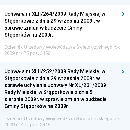
Chemicznego i Lekkiego
Uchwała nr XLII/264/2009 Rady Miejskiej w
Dziennik Urzędowy Ministerstwa Rolnictwa i
Stąporkowie z dnia 29 września 2009r. w
Gospodarki Żywnościowej
sprawie zmian w budżecie Gminy
Dziennik Urzędowy Ministra Rodziny, Pracy i Polityki
Stąporków na 2009r.
Społecznej
Dziennik Urzędowy Województwa Świętokrzyskiego rok
Dziennik Urzędowy Ministra Cyfryzacji
2009 nr 475 poz. 3459
Dziennik Urzędowy Ministra Rozwoju
Dziennik Urzędowy Ministra Infrastruktury i
Uchwała nr XLII/252/2009 Rady Miejskiej w
Budownictwa
Stąporkowie z dnia 29 września 2009r. w
sprawie uchylenia uchwały Nr XL/231/2009
Dziennik Urzędowy Ministra Gospodarki Morskiej i
Rady Miejskiej w Stąporkowie z dnia 5
Żeglugi Śródlądowej
sierpnia 2009r. w sprawie zmian w budżecie
Dziennik Urzędowy Ministra Energii
Gminy Stąporków na 2009r.
Dziennik Urzędowy Ministra Finansów
Dziennik Urzędowy Województwa Świętokrzyskiego rok
Dziennik Urzędowy Ministra Sprawiedliwości
2009 nr 474 poz. 3449