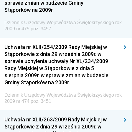
sprawie zmian w budżecie Gminy
Dziennik Urzędowy Ministra Aktywów Państwowych
Stąporków na 2009r.
Dziennik Urzędowy Ministra Zdrowia
Dziennik Urzędowy Województwa Świętokrzyskiego rok
Dziennik Urzędowy Ministra Środowiska i Głównego
2009 nr 475 poz. 3457
Inspektora Ochrony Środowiska
Dziennik Urzędowy Ministra Klimatu i Środowiska
Uchwała nr XLII/254/2009 Rady Miejskiej w
Dziennik Urzędowy Ministerstwa Kultury, Dziedzictwa
Stąporkowie z dnia 29 września 2009r. w
Narodowego i Sportu
sprawie uchylenia uchwały Nr XL/234/2009
Rady Miejskiej w Stąporkowie z dnia 5
Dziennik Urzędowy Ministra Finansów, Funduszy i
sierpnia 2009r. w sprawie zmian w budżecie
Polityki Regionalnej
Gminy Stąporków na 2009r.
Dziennik Urzędowy Ministra Rozwoju, Pracy i
Technologii
Dziennik Urzędowy Województwa Świętokrzyskiego rok
2009 nr 474 poz. 3451
Dziennik Urzędowy Ministra Kultury, Dziedzictwa
Narodowego i Sportu
Uchwała nr XLII/263/2009 Rady Miejskiej w
Dziennik Urzędowy Ministra Rodziny i Polityki
Stąporkowie z dnia 29 września 2009r. w
Społecznej