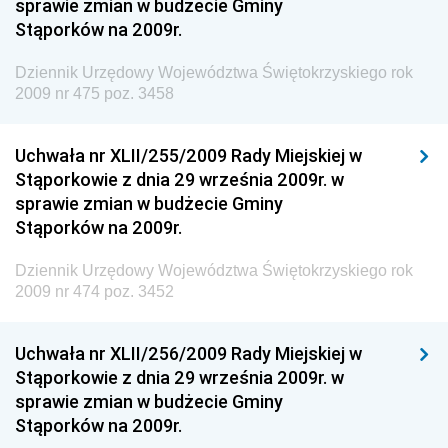
sprawie zmian w budżecie Gminy
Dziennik Urzędowy Komendy Głównej Straży
Stąporków na 2009r.
Granicznej
Dziennik Urzędowy Województwa Świętokrzyskiego rok
Dziennik Urzędowy Głównego Inspektoratu Transportu
2009 nr 475 poz. 3458
Drogowego
Dziennik Urzędowy Narodowego Banku Polskiego
Uchwała nr XLII/255/2009 Rady Miejskiej w
Dziennik Urzędowy Komendy Głównej Policji
Stąporkowie z dnia 29 września 2009r. w
sprawie zmian w budżecie Gminy
Dziennik Urzędowy Ministra Pracy i Polityki
Stąporków na 2009r.
Społecznej
Dziennik Urzędowy Ministra Transportu, Budownictwa
Dziennik Urzędowy Województwa Świętokrzyskiego rok
i Gospodarki Morskiej
2009 nr 474 poz. 3452
Dziennik Urzędowy Ministra Rozwoju i Technologii
Uchwała nr XLII/256/2009 Rady Miejskiej w
Dziennik Urzędowy Ministra Spraw Zagranicznych
Stąporkowie z dnia 29 września 2009r. w
Dziennik Urzędowy Centralnego Biura
sprawie zmian w budżecie Gminy
Antykorupcyjnego
Stąporków na 2009r.
Dziennik Urzędowy Agencji Bezpieczeństwa