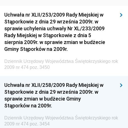
Dziennik Urzędowy Ministra Rozwoju Regionalnego
Dziennik Urzędowy Ministra Budownictwa i Przemysłu
Uchwała nr XLII/253/2009 Rady Miejskiej w
Materiałów Budowlanych
Stąporkowie z dnia 29 września 2009r. w
sprawie uchylenia uchwały Nr XL/233/2009
Dziennik Urzędowy Ministra Infrastruktury i Rozwoju
Rady Miejskiej w Stąporkowie z dnia 5
Dziennik Urzędowy Głównego Inspektoratu Ochrony
sierpnia 2009r. w sprawie zmian w budżecie
Środowiska
Gminy Stąporków na 2009r.
Dziennik Urzędowy Generalnej Dyrekcji Ochrony
Dziennik Urzędowy Województwa Świętokrzyskiego rok
Środowiska
2009 nr 474 poz. 3450
Dziennik Urzędowy Ministerstwa Administracji,
Gospodarki Terenowej i Ochrony Środowiska
Uchwała nr XLII/258/2009 Rady Miejskiej w
Dziennik Urzędowy Ministerstwa Administracji i
Stąporkowie z dnia 29 września 2009r. w
Gospodarki Przestrzennej
sprawie zmian w budżecie Gminy
Stąporków na 2009r.
Dziennik Urzędowy Unii Europejskiej, L
Dziennik Urzędowy Ministerstwa Komunikacji
Dziennik Urzędowy Województwa Świętokrzyskiego rok
2009 nr 474 poz. 3454
Dziennik Urzędowy Ministerstwa Przemysłu