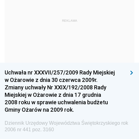
Dziennik Urzędowy Ministra Obrony Narodowej
Dziennik Urzędowy Komendy Głównej Państwowej
REKLAMA
Straży Pożarnej
Dziennik Urzędowy Głównego Urzędu Statystycznego
Dziennik Urzędowy Ministra Kultury i Dziedzictwa
Narodowego
Dziennik Urzędowy Komendy Głównej Policji
Uchwała nr XXXVII/257/2009 Rady Miejskiej
Dziennik Urzędowy Ministra Gospodarki
w Ożarowie z dnia 30 czerwca 2009r.
Dziennik Urzędowy Urzędu Ochrony Konkurencji i
Zmiany uchwały Nr XXIX/192/2008 Rady
Konsumentów
Miejskiej w Ożarowie z dnia 17 grudnia
Dziennik Urzędowy Ministra Pracy i Polityki
2008 roku w sprawie uchwalenia budżetu
Społecznej
Gminy Ożarów na 2009 rok.
Dziennik Urzędowy Ministra Spraw Zagranicznych
Dziennik Urzędowy Województwa Świętokrzyskiego rok
Dziennik Urzędowy Urzędu Lotnictwa Cywilnego
2006 nr 441 poz. 3160