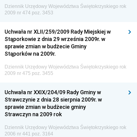
Wewnętrznego
Dziennik Urzędowy Województwa Świętokrzyskiego rok
2009 nr 474 poz. 3453
Dziennik Urzędowy Urzędu Patentowego
Rzeczypospolitej Polskiej
Uchwała nr XLII/259/2009 Rady Miejskiej w
Dziennik Urzędowy Generalnej Dyrekcji Dróg
Stąporkowie z dnia 29 września 2009r. w
Krajowych i Autostrad
sprawie zmian w budżecie Gminy
Dziennik Urzędowy Ministra Środowiska
Stąporków na 2009r.
Dziennik Urzędowy Ministra Administracji i Cyfryzacji
Dziennik Urzędowy Województwa Świętokrzyskiego rok
Dziennik Urzędowy Ministra Edukacji
2009 nr 475 poz. 3455
Dziennik Urzędowy Ministra Nauki
Uchwała nr XXIX/204/09 Rady Gminy w
Dziennik Urzędowy Ministra Przemysłu
Strawczynie z dnia 28 sierpnia 2009r. w
Dziennik Urzędowy Ministra Finansów i Gospodarki
sprawie zmian w budżecie gminy
Strawczyn na 2009 rok
Dziennik Urzędowy Ministra do Spraw Unii
Europejskiej
Dziennik Urzędowy Województwa Świętokrzyskiego rok
Dziennik Urzędowy Agencji Wywiadu
2006 nr 441 poz. 3164