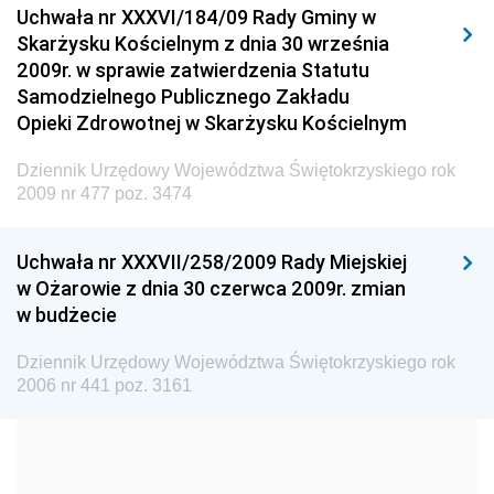
Uchwała nr XXXVI/184/09 Rady Gminy w
Elektronicznej
Skarżysku Kościelnym z dnia 30 września
Dziennik Urzędowy Ministra Spraw Wewnętrznych i
2009r. w sprawie zatwierdzenia Statutu
Administracji
Samodzielnego Publicznego Zakładu
Dziennik Urzędowy Ministra Transportu
Opieki Zdrowotnej w Skarżysku Kościelnym
Dziennik Urzędowy Ministra Budownictwa
Dziennik Urzędowy Województwa Świętokrzyskiego rok
Dziennik Urzędowy Ministra Nauki i Szkolnictwa
2009 nr 477 poz. 3474
Wyższego
Dziennik Urzędowy Głównego Urzędu Miar
Uchwała nr XXXVII/258/2009 Rady Miejskiej
w Ożarowie z dnia 30 czerwca 2009r. zmian
Dziennik Urzędowy Ministra Rolnictwa i Rozwoju Wsi
w budżecie
Dziennik Urzędowy Ministra Edukacji Narodowej i
Sportu
Dziennik Urzędowy Województwa Świętokrzyskiego rok
2006 nr 441 poz. 3161
Dziennik Urzędowy Ministra Edukacji i Nauki
Dziennik Urzędowy Ministra Edukacji Narodowej
Dziennik Urzędowy Ministra Gospodarki Morskiej