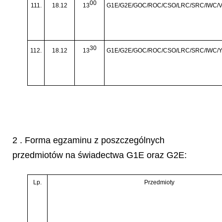
00
111.
18.12
13
G1E/G2E/GOC/ROC/CSO/LRC/SRC/IWC/
30
112.
18.12
13
G1E/G2E/GOC/ROC/CSO/LRC/SRC/IWC/
2 . Forma egzaminu z poszczególnych
przedmiotów na świadectwa G1E oraz G2E:
Lp.
Przedmioty