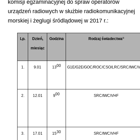
komisji egzaminacyjnej do spraw operatorów
urządzeń radiowych w służbie radiokomunikacyjnej
morskiej i żeglugi śródlądowej w 2017 r.:
Lp.
Dzień,
Godzina
Rodzaj świadectwa
1)
miesiąc
00
1.
9.01
13
G1E/G2E/GOC/ROC/CSO/LRC/SRC/IWC/
00
2.
12.01
9
SRC/IWC/VHF
30
3.
17.01
15
SRC/IWC/VHF