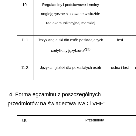
10.
Regulaminy i podstawowe terminy
-
anglojęzyczne stosowane w służbie
radiokomunikacyjnej morskiej
11.1.
Język angielski dla osób posiadających
test
2)3)
certyfikaty językowe
11.2.
Język angielski dla pozostałych osób
ustna i test
4. Forma egzaminu z poszczególnych
przedmiotów na świadectwa IWC i VHF:
Lp.
Przedmioty