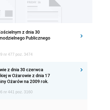
ościelnym z dnia 30
amodzielnego Publicznego
9 nr 477 poz. 3474
wie z dnia 30 czerwca
iej w Ożarowie z dnia 17
iny Ożarów na 2009 rok.
6 nr 441 poz. 3160