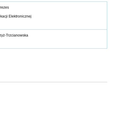
rezes
acji Elektronicznej
zyż-Trzcianowska